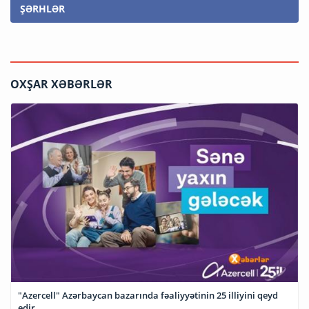
ŞƏRHLƏR
OXŞAR XƏBƏRLƏR
"Azercell" Azərbaycan bazarında fəaliyyətinin 25 illiyini qeyd
edir