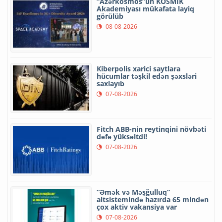
“Azərkosmos”un KOSMİK
Akademiyası mükafata layiq
görülüb
08-08-2026
Kiberpolis xarici saytlara
hücumlar təşkil edən şəxsləri
saxlayıb
07-08-2026
Fitch ABB-nin reytinqini növbəti
dəfə yüksəltdi!
07-08-2026
“Əmək və Məşğulluq”
altsistemində hazırda 65 mindən
çox aktiv vakansiya var
07-08-2026