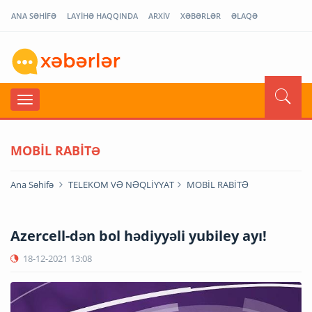
ANA SƏHİFƏ
LAYİHƏ HAQQINDA
ARXİV
XƏBƏRLƏR
ƏLAQƏ
MOBİL RABİTƏ
Ana Səhifə
TELEKOM VƏ NƏQLİYYAT
MOBİL RABİTƏ
Azercell-dən bol hədiyyəli yubiley ayı!
18-12-2021
13:08