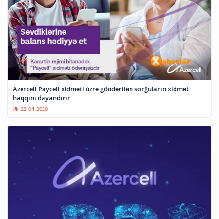
Azercell Paycell xidməti üzrə göndərilən sorğuların xidmət
haqqını dayandırır
22-04-2020