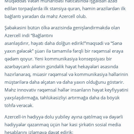
Müqəddəs Vətən müharibəsi nəticəsində işğaldan azad
edilən torpaqlarda ilk stansiya quran, həmin ərazilərdən ilk
bağlantı yaradan da məhz Azercell olub.
Şəbəkəsini bütün ölkə ərazisində genişləndirməkdə olan
Azercell indi “Bağlantını
asanlaşdırır, həyatı daha dolğun edirik!”məqsədi və “Sənə
yaxın gələcək” şüarı ilə tamamilə fərqli bir rəqəmsal eraya
qədəm qoyur. Yeni kommunikasiya konsepsiyası bir
azərbaycanlı ailənin gündəlik həyat hekayələri əsasında
hazırlanaraq, müasir rəqəmsal və kommunikasiya həllərinin
müştərilərə daha əlçatan və daha yaxın olduğunu göstərir.
Məhz innovativ rəqəmsal həllər insanların həyat keyfiyyətini
yaxşılaşdırmağa, təhlükəsizliyi artırmağa daha da böyük
töhfə verəcək.
Azercell-in hədiyyə dolu yubiley ayına qatılmaq və dəyərli
hədiyyələr qazanmaq üçün hər kəsi şirkətin sosial media
hesablarını izləməyə dəvət edirik: