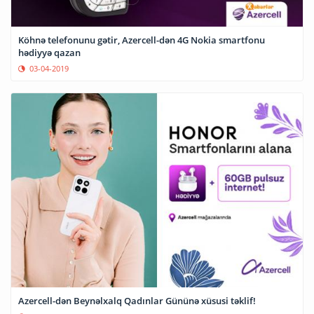
Köhnə telefonunu gətir, Azercell-dən 4G Nokia smartfonu
hədiyyə qazan
03-04-2019
Azercell-dən Beynəlxalq Qadınlar Gününə xüsusi təklif!