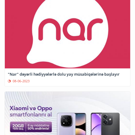
"Nar" dəyərli hədiyyələrlə dolu yay müsabiqələrinə başlayır
08-06-2023