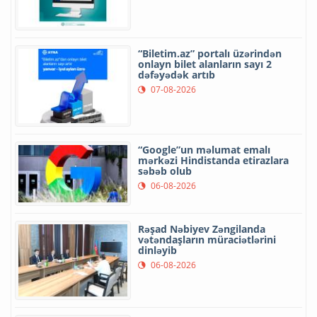
“Biletim.az” portalı üzərindən
onlayn bilet alanların sayı 2
dəfəyədək artıb
07-08-2026
“Google”un məlumat emalı
mərkəzi Hindistanda etirazlara
səbəb olub
06-08-2026
Rəşad Nəbiyev Zəngilanda
vətəndaşların müraciətlərini
dinləyib
06-08-2026