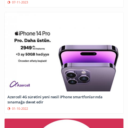
07-11-2023
Azercell 4G sürətini yeni nəsil iPhone smartfonlarında
sınamağa dəvət edir
01-10-2022