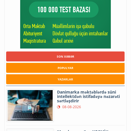
SON XƏBƏR
POPULYAR
YAZARLAR
Danimarka məktəblərdə süni
intellektdən istifadəyə nəzarəti
sərtləşdirir
08-08-2026