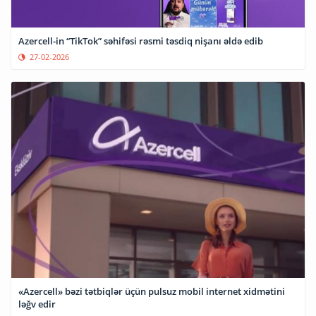
Azercell-in “TikTok” səhifəsi rəsmi təsdiq nişanı əldə edib
27-02-2026
«Azercell» bəzi tətbiqlər üçün pulsuz mobil internet xidmətini
ləğv edir