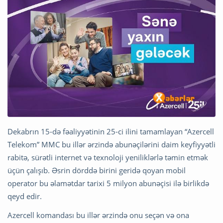
Dekabrın 15-də fəaliyyətinin 25-ci ilini tamamlayan “Azercell
Telekom” MMC bu illər ərzində abunəçilərini daim keyfiyyətli
rabitə, sürətli internet və texnoloji yeniliklərlə təmin etmək
üçün çalışıb. Əsrin dörddə birini geridə qoyan mobil
operator bu əlamətdar tarixi 5 milyon abunəçisi ilə birlikdə
qeyd edir.
Azercell komandası bu illər ərzində onu seçən və ona