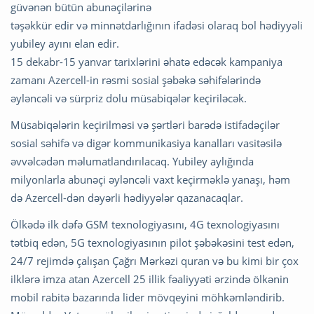
güvənən bütün abunəçilərinə
təşəkkür edir və minnətdarlığının ifadəsi olaraq bol hədiyyəli
yubiley ayını elan edir.
15 dekabr-15 yanvar tarixlərini əhatə edəcək kampaniya
zamanı Azercell-in rəsmi sosial şəbəkə səhifələrində
əyləncəli və sürpriz dolu müsabiqələr keçiriləcək.
Müsabiqələrin keçirilməsi və şərtləri barədə istifadəçilər
sosial səhifə və digər kommunikasiya kanalları vasitəsilə
əvvəlcədən məlumatlandırılacaq. Yubiley aylığında
milyonlarla abunəçi əyləncəli vaxt keçirməklə yanaşı, həm
də Azercell-dən dəyərli hədiyyələr qazanacaqlar.
Ölkədə ilk dəfə GSM texnologiyasını, 4G texnologiyasını
tətbiq edən, 5G texnologiyasının pilot şəbəkəsini test edən,
24/7 rejimdə çalışan Çağrı Mərkəzi quran və bu kimi bir çox
ilklərə imza atan Azercell 25 illik fəaliyyəti ərzində ölkənin
mobil rabitə bazarında lider mövqeyini möhkəmləndirib.