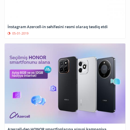
İnstagram Azercell-in səhifəsini rəsmi olaraq təsdiq etdi
05-01-2019
Azercell-dən HONOR smartfonlarına xüsusi kampaniya