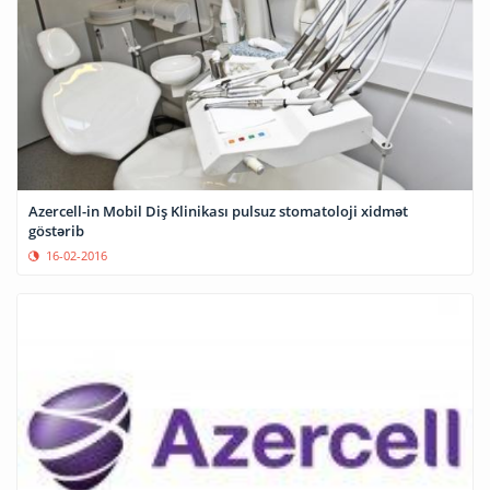
Azercell-in Mobil Diş Klinikası pulsuz stomatoloji xidmət
göstərib
16-02-2016