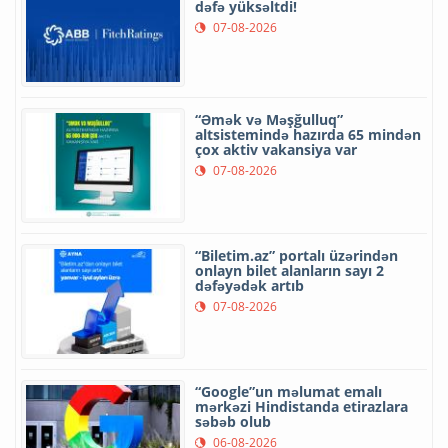
dəfə yüksəltdi!
07-08-2026
“Əmək və Məşğulluq”
altsistemində hazırda 65 mindən
çox aktiv vakansiya var
07-08-2026
“Biletim.az” portalı üzərindən
onlayn bilet alanların sayı 2
dəfəyədək artıb
07-08-2026
“Google”un məlumat emalı
mərkəzi Hindistanda etirazlara
səbəb olub
06-08-2026