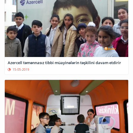
Azercell təmənnasız tibbi müayinələrin təşkilini davam etdirir
15-05-2019