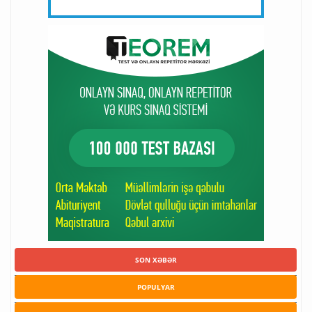
SON XƏBƏR
POPULYAR