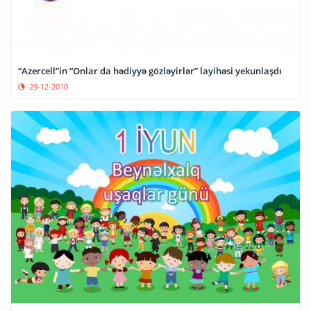
“Azercell”in “Onlar da hədiyyə gözləyirlər” layihəsi yekunlaşdı
29-12-2010