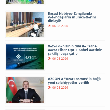
Rəşad Nəbiyev Zəngilanda
vətəndaşların müraciətlərini
dinləyib
06-08-2026
Xəzər dənizinin dibi ilə Trans-
Xəzər Fiber-Optik Kabel Xəttinin
çəkilişi başa çatıb
06-08-2026
AZCON-a "Azərkosmos"la bağlı
yeni səlahiyyətlər verilib
06-08-2026