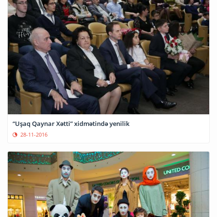
“Uşaq Qaynar Xətti” xidmətində yenilik
28-11-2016