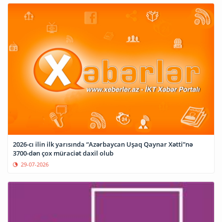
2026-cı ilin ilk yarısında “Azərbaycan Uşaq Qaynar Xətti”nə
3700-dən çox müraciət daxil olub
29-07-2026