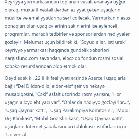
Xeyriyyə yarmarkasından toplanan vəsait ənənəyə uyğun
olaraq, müxtəlif xəstəliklərdən əziyyət çəkən uşaqların
müalicə və əməliyyatlarına sərf ediləcək. Yarmarkanın əsas
qonaqları olan uşaq evlərinin sakinlərini isə əyləncəli
proqramlar, maraqlı tədbirlər və sponsorlardan hədiyyələr
gözləyir. Məlumat üçün bildirək ki, “Soyuq əllər, isti ürək”
xeyriyyə yarmarkası haqqında gündəlik xəbərləri
nargisfund.com saytından, eləcə də fondun rəsmi sosial
şəbəkə resurslarından əldə etmək olar.
Qeyd edək ki, 22 illik fəaliyyəti ərzində Azercell uşaqlarla
bağlı “De! Dildən-dilə, eldən-elə” şeir və hekayə
müsabiqəsini, “Çək!” asfalt üzərində rəsm yarışını, “Hər
uşağın ailəyə ehtiyacı var”, “Onlar da hədiyyə gözləyirlər...”,
“Uşaq Qaynar xətti”, “Uşaq Paralimpiya Komitəsini”, “Mobil
Diş Klinikası”, “Mobil Göz Klinikası”, “Uşaq Qaynar xətti”,
uşaqların İnternet şəbəkəsindən təhlükəsiz istifadəsi üçün
“Universal