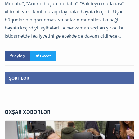
Müdafiə”, “Android üçün müdafiə”, “Valideyn müdafiəsi”
xidməti və s. kimi maraqlı layihələr həyata keçirib. Uşaq
hüquqlarının qorunması və onların müdafiəsi ilə bağlı
həyata keçirdiyi layihələri ilə hər zaman seçilən şirkət bu
istiqamətdə fəaliyyətini gələcəkdə də davam etdirəcək.
Paylaş
Tweet
ŞƏRHLƏR
OXŞAR XƏBƏRLƏR