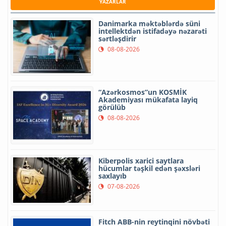
YAZARLAR
Danimarka məktəblərdə süni
intellektdən istifadəyə nəzarəti
sərtləşdirir
08-08-2026
“Azərkosmos”un KOSMİK
Akademiyası mükafata layiq
görülüb
08-08-2026
Kiberpolis xarici saytlara
hücumlar təşkil edən şəxsləri
saxlayıb
07-08-2026
Fitch ABB-nin reytinqini növbəti