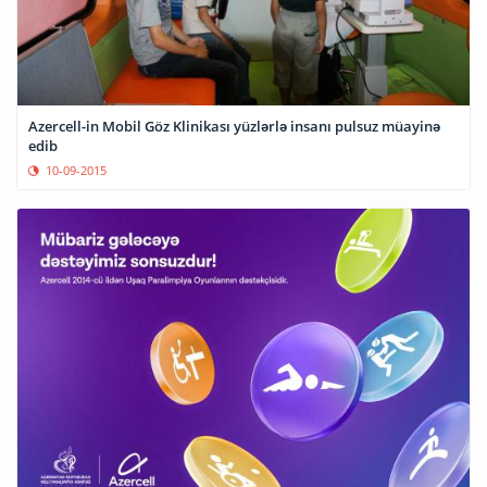
Azercell-in Mobil Göz Klinikası yüzlərlə insanı pulsuz müayinə
edib
10-09-2015