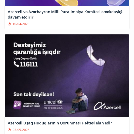
Azercell və Azərbaycan Milli Paralimpiya Komitəsi əməkdaşlığı
davam etdirir
10-04-2025
Azercell Uşaq Hüquqlarının Qorunması Həftəsi elan edir
25-05-2023