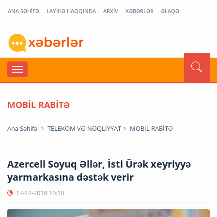
ANA SƏHİFƏ
LAYİHƏ HAQQINDA
ARXİV
XƏBƏRLƏR
ƏLAQƏ
MOBİL RABİTƏ
Ana Səhifə
TELEKOM VƏ NƏQLİYYAT
MOBİL RABİTƏ
Azercell Soyuq Əllər, İsti Ürək xeyriyyə
yarmarkasına dəstək verir
17-12-2018
10:10