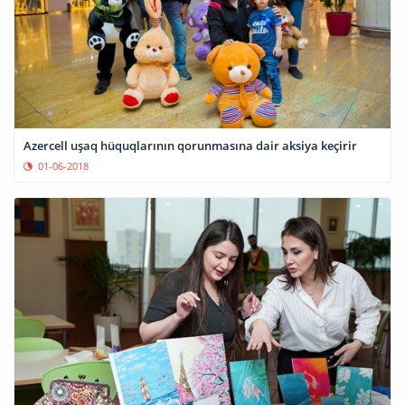
Azercell uşaq hüquqlarının qorunmasına dair aksiya keçirir
01-06-2018