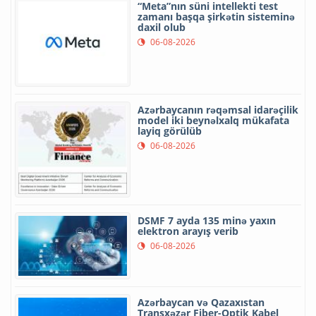
“Meta”nın süni intellekti test
zamanı başqa şirkətin sisteminə
daxil olub
06-08-2026
Azərbaycanın rəqəmsal idarəçilik
model iki beynəlxalq mükafata
layiq görülüb
06-08-2026
DSMF 7 ayda 135 minə yaxın
elektron arayış verib
06-08-2026
Azərbaycan və Qazaxıstan
Transxəzər Fiber-Optik Kabel