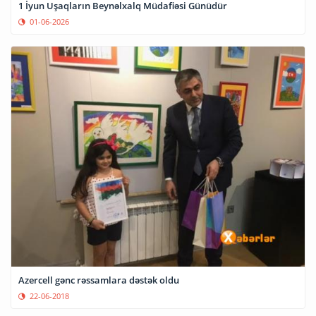
1 İyun Uşaqların Beynəlxalq Müdafiəsi Günüdür
01-06-2026
Azercell gənc rəssamlara dəstək oldu
22-06-2018