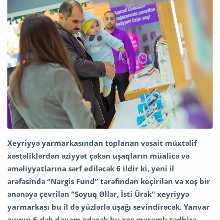
Xeyriyyə yarmarkasından toplanan vəsait müxtəlif
xəstəliklərdən əziyyət çəkən
uşaqların müalicə və
əməliyyatlarına sərf ediləcək 6 ildir ki, yeni il
ərəfəsində “Nargis Fund” tərəfindən keçirilən və xoş bir
ənənəyə çevrilən “Soyuq Əllər, İsti Ürək” xeyriyyə
yarmarkası bu il də yüzlərlə uşağı sevindirəcək. Yanvar
ayının 6-dək davam edəcək bu xoş məramlı tədbirə