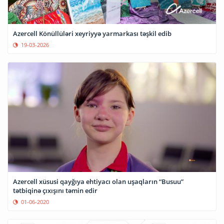
Azercell Könüllüləri xeyriyyə yarmarkası təşkil edib
19-03-2026
Azercell xüsusi qayğıya ehtiyacı olan uşaqların “Busuu”
tətbiqinə çıxışını təmin edir
01-06-2020