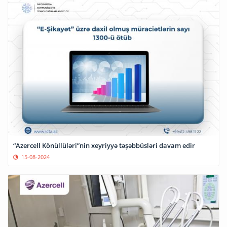
“Azercell Könüllüləri”nin xeyriyyə təşəbbüsləri davam edir
15-08-2024