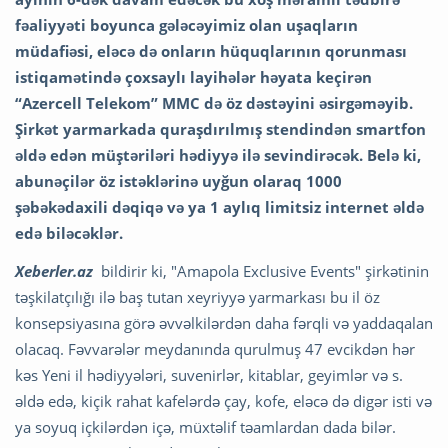
fəaliyyəti boyunca gələcəyimiz olan uşaqların
müdafiəsi, eləcə də onların hüquqlarının qorunması
istiqamətində çoxsaylı layihələr həyata keçirən
“Azercell Telekom” MMC də öz dəstəyini əsirgəməyib.
Şirkət yarmarkada quraşdırılmış stendindən smartfon
əldə edən müştəriləri hədiyyə ilə sevindirəcək. Belə ki,
abunəçilər öz istəklərinə uyğun olaraq 1000
şəbəkədaxili dəqiqə və ya 1 aylıq limitsiz internet əldə
edə biləcəklər.
Xeberler.az
bildirir ki, "Amapola Exclusive Events" şirkətinin
təşkilatçılığı ilə baş tutan xeyriyyə yarmarkası bu il öz
konsepsiyasına görə əvvəlkilərdən daha fərqli və yaddaqalan
olacaq. Fəvvarələr meydanında qurulmuş 47 evcikdən hər
kəs Yeni il hədiyyələri, suvenirlər, kitablar, geyimlər və s.
əldə edə, kiçik rahat kafelərdə çay, kofe, eləcə də digər isti və
ya soyuq içkilərdən içə, müxtəlif təamlardan dada bilər.