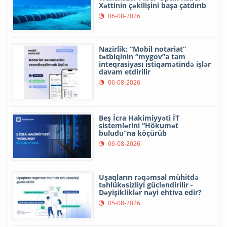
Xəttinin çəkilişini başa çatdırıb
06-08-2026
Nazirlik: “Mobil notariat”
tətbiqinin “mygov”a tam
inteqrasiyası istiqamətində işlər
davam etdirilir
06-08-2026
Beş İcra Hakimiyyəti İT
sistemlərini “Hökumət
buludu”na köçürüb
06-08-2026
Uşaqların rəqəmsal mühitdə
təhlükəsizliyi gücləndirilir -
Dəyişikliklər nəyi ehtiva edir?
05-08-2026