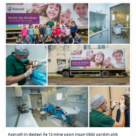
Azercell-in dəstəyi ilə 13 minə yaxın insan tibbi yardım alıb