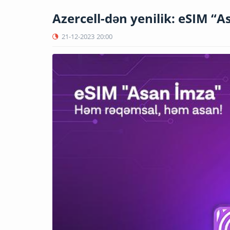
Azercell-dən yenilik: eSIM “A
21-12-2023
20:00