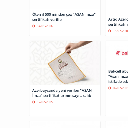
Ötən il 500 mindən çox "ASAN İmza"
Artıq Azercell-də “
sertifikatı verilib
sertifikat
14-01-2026
15-07-201
Bakcell abu
“Asan İmza
istifadə ed
02-07-202
Azərbaycanda yeni verilən "ASAN
İmza" sertifikatlarının sayı azalıb
17-02-2025