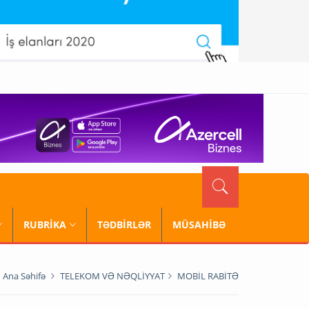
RUBRİKA
TƏDBİRLƏR
MÜSAHİBƏ
Ana Səhifə
TELEKOM VƏ NƏQLİYYAT
MOBİL RABİTƏ