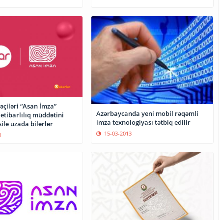
əçiləri “Asan İmza”
Azərbaycanda yeni mobil rəqəmli
etibarlılıq müddətini
imza texnologiyası tətbiq edilir
itəsilə uzada bilərlər
15-03-2013
1