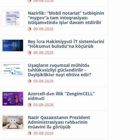
06-08-2026
Nazirlik: “Mobil notariat” tətbiqinin
“mygov”a tam inteqrasiyası
istiqamətində işlər davam etdirilir
06-08-2026
Beş İcra Hakimiyyəti İT sistemlərini
“Hökumət buludu”na köçürüb
06-08-2026
Uşaqların rəqəmsal mühitdə
təhlükəsizliyi gücləndirilir -
Dəyişikliklər nəyi ehtiva edir?
05-08-2026
Azercell-dən illik “ZengimCELL”
xidməti
05-08-2026
Nazir Qazaxıstanın Prezident
Administrasiyası rəhbərinin
müavini ilə görüşüb
05-08-2026