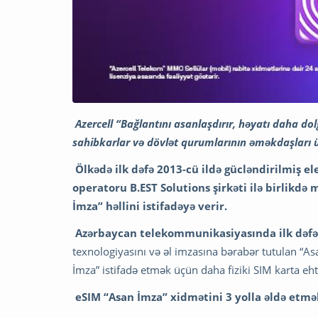
Azercell “Bağlantını asanlaşdırır, həyatı daha do
sahibkarlar və dövlət qurumlarının əməkdaşları
Ölkədə ilk dəfə 2013-cü ildə gücləndirilmiş e
operatoru B.EST Solutions şirkəti ilə birlikdə
İmza” həllini istifadəyə verir.
Azərbaycan telekommunikasiyasında ilk dəfə
texnologiyasını və əl imzasına bərabər tutulan “As
İmza” istifadə etmək üçün daha fiziki SIM karta eh
eSIM “Asan İmza” xidmətini 3 yolla əldə et