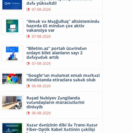
dəfə yüksəltdi!
07-08-2026
“Əmək və Məşğulluq” altsistemində
hazırda 65 mindən çox aktiv
vakansiya var
07-08-2026
“Biletim.az” portalı üzərindən
onlayn bilet alanların sayı 2
dəfəyədək artıb
07-08-2026
“Google”un məlumat emalı mərkəzi
Hindistanda etirazlara səbəb olub
06-08-2026
Rəşad Nəbiyev Zəngilanda
vətəndaşların müraciətlərini
dinləyib
06-08-2026
Xəzər dənizinin dibi ilə Trans-Xəzər
Fiber-Optik Kabel Xəttinin çəkilişi