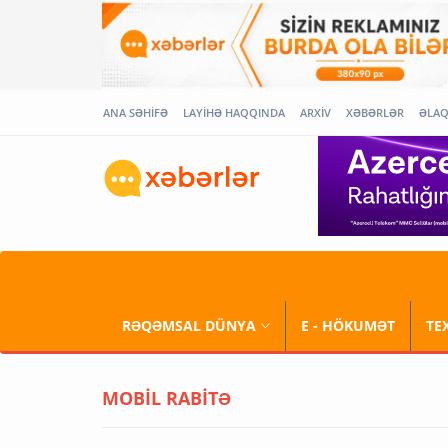
ANA SƏHİFƏ
LAYİHƏ HAQQINDA
ARXİV
XƏBƏRLƏR
ƏLA
RƏQƏMSAL DÜNYA
E - HÖKUMƏT
TE
MOBİL RABİTƏ