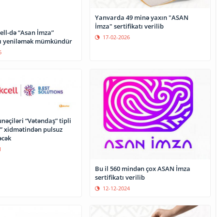
Yanvarda 49 minə yaxın "ASAN
İmza" sertifikatı verilib
Asan İmza”
17-02-2026
ını yeniləmək mümkündür
6
nəçiləri “Vətəndaş” tipli
” xidmətindən pulsuz
əcək
1
Bu il 560 mindən çox ASAN İmza
sertifikatı verilib
12-12-2024