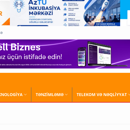
QƏ
XNOLOGİYA
TƏNZİMLƏMƏ
TELEKOM VƏ NƏQLİYYAT