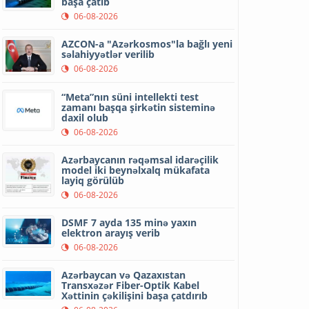
başa çatıb
06-08-2026
AZCON-a "Azərkosmos"la bağlı yeni
səlahiyyətlər verilib
06-08-2026
“Meta”nın süni intellekti test
zamanı başqa şirkətin sisteminə
daxil olub
06-08-2026
Azərbaycanın rəqəmsal idarəçilik
model iki beynəlxalq mükafata
layiq görülüb
06-08-2026
DSMF 7 ayda 135 minə yaxın
elektron arayış verib
06-08-2026
Azərbaycan və Qazaxıstan
Transxəzər Fiber-Optik Kabel
Xəttinin çəkilişini başa çatdırıb