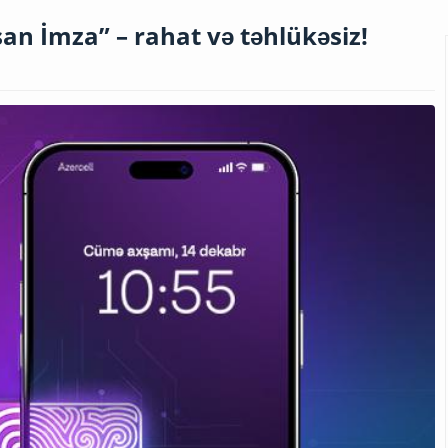
san İmza” – rahat və təhlükəsiz!