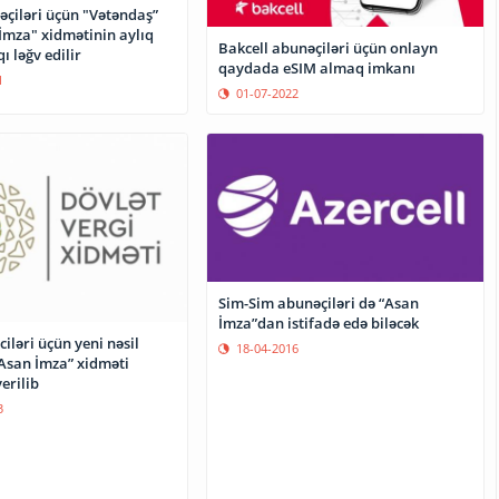
əçiləri üçün "Vətəndaş”
 İmza" xidmətinin aylıq
Bakcell abunəçiləri üçün onlayn
 ləğv edilir
qaydada eSIM almaq imkanı
1
01-07-2022
Sim-Sim abunəçiləri də “Asan
İmza”dan istifadə edə biləcək
ciləri üçün yeni nəsil
18-04-2016
Asan İmza” xidməti
erilib
3