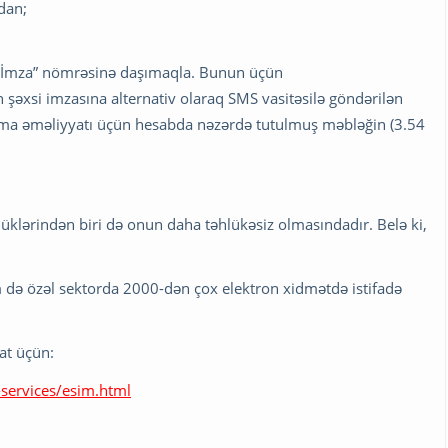
dan;
n İmza” nömrəsinə daşımaqla. Bunun üçün
n şəxsi imzasına alternativ olaraq SMS vasitəsilə göndərilən
şınma əməliyyatı üçün hesabda nəzərdə tutulmuş məbləğin (3.54
üklərindən biri də onun daha təhlükəsiz olmasındadır. Belə ki,
də özəl sektorda 2000-dən çox elektron xidmətdə istifadə
at üçün:
-services/esim.html