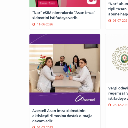
“Nar” abun
tipli “Asan
“Nar” eSIM nömrələrdə “Asan İmza”
abunə haqqı
xidmətini istifadəyə verib
01-07-202
11-06-2026
Vergi ödəyi
rəqəmsal “
istifadəyə v
28-12-202
Azercell Asan İmza xidmətinin
aktivləşdirilməsinə dəstək olmağa
davam edir
03-03-2023