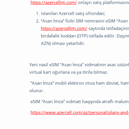
https://azercellim.com/
onlayn satış platformasın
istənilən Azercell satış ofisindən;
“Asan İmza” fiziki SIM nömrəsini eSIM “Asa
https://azercellim.com/
saytında istifadəçini
birdəfəlik koddan (OTP) istifadə edilir. Da
AZN) olması yetərlidir.
Yeni nəsil eSIM “Asan İmza” xidmətinin əsas üstünl
virtual kart oğurlana və ya itirilə bilməz.
“Asan İmza” mobil elektron imza həm dövlət, həm 
olunur.
eSIM “Asan İmza” xidməti haqqında ətraflı məlum
https://www.azercell.com/az/personal/plans-and