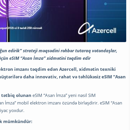
lğun edirik” strateji məqsədini rəhbər tutaraq vətəndaşlar,
üçün
eSIM “Asan İmza”
xidmətini təqdim edir
lektron imzanı təqdim edən Azercell, xidmətin texniki
 müştərilərə daha innovativ, rahat və təhlükəsiz eSIM “Asan
 tətbiq olunan
eSIM “Asan İmza” yeni nəsil SIM
an İmza” mobil elektron imzanı özündə birləşdirir. eSIM “Asan
tiyac yoxdur.
mək mümkündür: