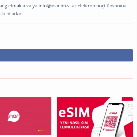
zəng etməklə və ya
info@asanimza.az
elektron poçt ünvanına
a bilərlər.