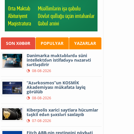
SON XƏBƏR
POPULYAR
YAZARLAR
Danimarka məktəblərdə süni
intellektdən istifadəyə nəzarəti
sərtləşdirir
08-08-2026
“Azərkosmos”un KOSMİK
Akademiyası mükafata layiq
görülüb
08-08-2026
Kiberpolis xarici saytlara hücumlar
təşkil edən şəxsləri saxlayıb
07-08-2026
Fitch ABB-nin reytinqini növbəti