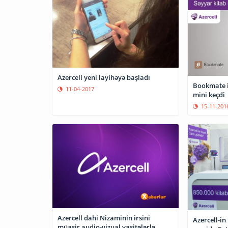
Azercell yeni layihəyə başladı
Bookmate is
11-04-2017
mini keçdi
15-11-201
Azercell dahi Nizaminin irsini
Azercell-in
müasir audio-vizual vasitələrlə