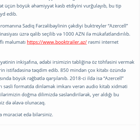
 üçün böyük əhəmiyyət kəsb etdiyini vurğulayıb, bu tip
yd edib.
romanına Sadiq Fərzəlibəylinin çəkdiyi buktreyler “Azercell”
nasiyası üzrə qalib seçilib və 1000 AZN ilə mükafatlandırılıb.
aflı məlumatı
https://www.booktrailer.az/
rəsmi internet
ətinin inkişafına, ədəbi irsimizin təbliğinə öz töhfəsini vermək
in istifadəsinə təqdim edib. 850 mindən çox kitabı özündə
nda böyük rəğbətlə qarşılanıb. 2018-ci ildə isə “Azercell”
rı səsli formatda dinləmək imkanı verən audio kitab xidməti
ncilərimizin doğma dilimizdə səsləndirilərək, yer aldığı bu
z də əlavə olunacaq.
 müraciət edə bilərsiniz.