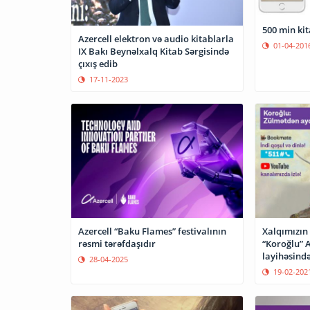
500 min kit
Azercell elektron və audio kitablarla
01-04-201
IX Bakı Beynəlxalq Kitab Sərgisində
çıxış edib
17-11-2023
Azercell “Baku Flames” festivalının
Xalqımızın
rəsmi tərəfdaşıdır
“Koroğlu” A
layihəsind
28-04-2025
19-02-202