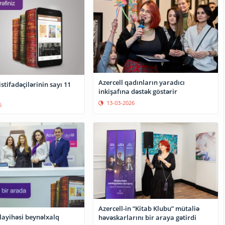
Azercell qadınların yaradıcı
tifadəçilərinin sayı 11
inkişafına dəstək göstərir
13-03-2026
6
Azercell-in “Kitab Klubu” mütaliə
 layihəsi beynəlxalq
həvəskarlarını bir araya gətirdi