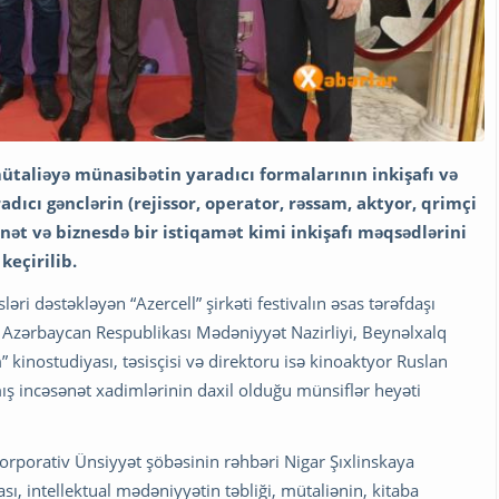
ütaliəyə münasibətin yaradıcı formalarının inkişafı və
adıcı gənclərin (rejissor, operator, rəssam, aktyor, qrimçi
ənət və biznesdə bir istiqamət kimi inkişafı məqsədlərini
keçirilib.
ləri dəstəkləyən “Azercell” şirkəti festivalın əsas tərəfdaşı
əri Azərbaycan Respublikası Mədəniyyət Nazirliyi, Beynəlxalq
kinostudiyası, təsisçisi və direktoru isə kinoaktyor Ruslan
mış incəsənət xadimlərinin daxil olduğu münsiflər heyəti
rporativ Ünsiyyət şöbəsinin rəhbəri Nigar Şıxlinskaya
 intellektual mədəniyyətin təbliği, mütaliənin, kitaba