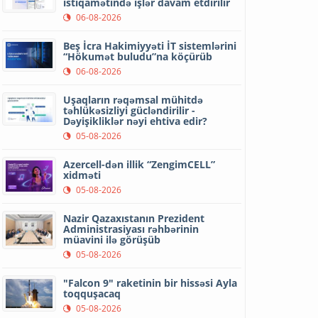
istiqamətində işlər davam etdirilir
06-08-2026
Beş İcra Hakimiyyəti İT sistemlərini
“Hökumət buludu”na köçürüb
06-08-2026
Uşaqların rəqəmsal mühitdə
təhlükəsizliyi gücləndirilir -
Dəyişikliklər nəyi ehtiva edir?
05-08-2026
Azercell-dən illik “ZengimCELL”
xidməti
05-08-2026
Nazir Qazaxıstanın Prezident
Administrasiyası rəhbərinin
müavini ilə görüşüb
05-08-2026
"Falcon 9" raketinin bir hissəsi Ayla
toqquşacaq
05-08-2026