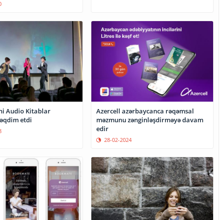
0
ni Audio Kitablar
Azercell azərbaycanca rəqəmsal
təqdim etdi
məzmunu zənginləşdirməyə davam
edir
8
28-02-2024