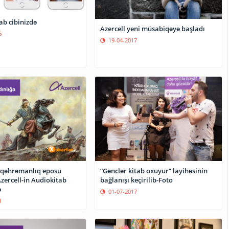
ab cibinizdə
Azercell yeni müsabiqəyə başladı
6
19-04-2017
 qəhrəmanlıq eposu
“Gənclər kitab oxuyur” layihəsinin
zercell-in Audiokitab
bağlanışı keçirilib-Foto
ə
01-07-2017
1