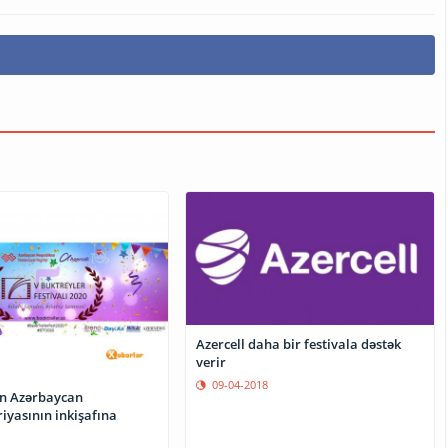
Azercell daha bir festivala dəstək
verir
09-04-2018
ən Azərbaycan
iyasının inkişafına