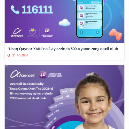
“Uşaq Qaynar Xətti”nə 3 ay ərzində 500-ə yaxın zəng daxil olub
31-10-2024