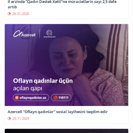
İl ərzində “Qadın Dəstək Xətti”nə müraciətlərin sayı 2,5 dəfə
artıb
26-01-2026
Azercell “Oflayn qadınlar” sosial layihəsini təqdim edir
25-11-2025