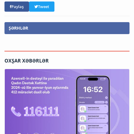
Paylaş
Tweet
ŞƏRHLƏR
OXŞAR XƏBƏRLƏR