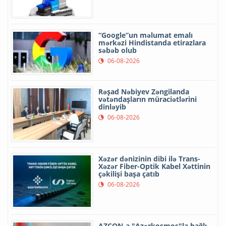
“Google”un məlumat emalı
mərkəzi Hindistanda etirazlara
səbəb olub
06-08-2026
Rəşad Nəbiyev Zəngilanda
vətəndaşların müraciətlərini
dinləyib
06-08-2026
Xəzər dənizinin dibi ilə Trans-
Xəzər Fiber-Optik Kabel Xəttinin
çəkilişi başa çatıb
06-08-2026
AZCON-a "Azərkosmos"la bağlı