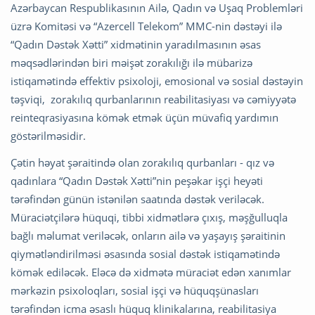
Azərbaycan Respublikasının Ailə, Qadın və Uşaq Problemləri
üzrə Komitəsi və “Azercell Telekom” MMC-nin dəstəyi ilə
“Qadın Dəstək Xətti” xidmətinin yaradılmasının əsas
məqsədlərindən biri məişət zorakılığı ilə mübarizə
istiqamətində effektiv psixoloji, emosional və sosial dəstəyin
təşviqi, zorakılıq qurbanlarının reabilitasiyası və cəmiyyətə
reinteqrasiyasına kömək etmək üçün müvafiq yardımın
göstərilməsidir.
Çətin həyat şəraitində olan zorakılıq qurbanları - qız və
qadınlara “Qadın Dəstək Xətti”nin peşəkar işçi heyəti
tərəfindən günün istənilən saatında dəstək veriləcək.
Müraciətçilərə hüquqi, tibbi xidmətlərə çıxış, məşğulluqla
bağlı məlumat veriləcək, onların ailə və yaşayış şəraitinin
qiymətləndirilməsi əsasında sosial dəstək istiqamətində
kömək ediləcək. Eləcə də xidmətə müraciət edən xanımlar
mərkəzin psixoloqları, sosial işçi və hüquqşünasları
tərəfindən icma əsaslı hüquq klinikalarına, reabilitasiya