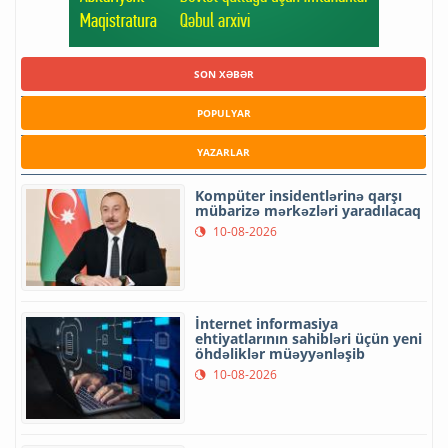
SON XƏBƏR
POPULYAR
YAZARLAR
Kompüter insidentlərinə qarşı
mübarizə mərkəzləri yaradılacaq
10-08-2026
İnternet informasiya
ehtiyatlarının sahibləri üçün yeni
öhdəliklər müəyyənləşib
10-08-2026