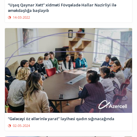
“Uşaq Qaynar Xətt” xidməti Fövqəladə Hallar Nazirliyi ilə
əməkdaşlığa başlayıb
14-03-2022
“Gələcəyi öz əllərinlə yarat” layihəsi qadın sığınacağında
02-05-2024