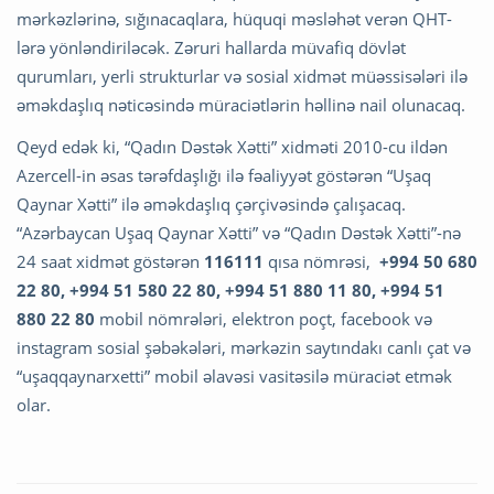
mərkəzlərinə, sığınacaqlara, hüquqi məsləhət verən QHT-
lərə yönləndiriləcək. Zəruri hallarda müvafiq dövlət
qurumları, yerli strukturlar və sosial xidmət müəssisələri ilə
əməkdaşlıq nəticəsində müraciətlərin həllinə nail olunacaq.
Qeyd edək ki, “Qadın Dəstək Xətti” xidməti 2010-cu ildən
Azercell-in əsas tərəfdaşlığı ilə fəaliyyət göstərən “Uşaq
Qaynar Xətti” ilə əməkdaşlıq çərçivəsində çalışacaq.
“Azərbaycan Uşaq Qaynar Xətti” və “Qadın Dəstək Xətti”-nə
24 saat xidmət göstərən
116111
qısa nömrəsi,
+994 50 680
22 80, +994 51 580 22 80, +994 51 880 11 80, +994 51
880 22 80
mobil nömrələri, elektron poçt, facebook və
instagram sosial şəbəkələri, mərkəzin saytındakı canlı çat və
“uşaqqaynarxetti” mobil əlavəsi vasitəsilə müraciət etmək
olar.