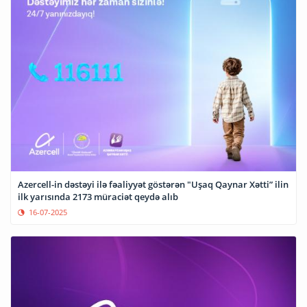
Azercell-in dəstəyi ilə fəaliyyət göstərən "Uşaq Qaynar Xətti” ilin
ilk yarısında 2173 müraciət qeydə alıb
16-07-2025