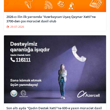
2026-cı ilin ilk yarısında “Azərbaycan Uşaq Qaynar Xətti”nə
3700-dən çox müraciət daxil olub
29-07-2026
Son altı ayda “Qadın Dəstək Xətti”nə 600-ə yaxın müraciət daxil