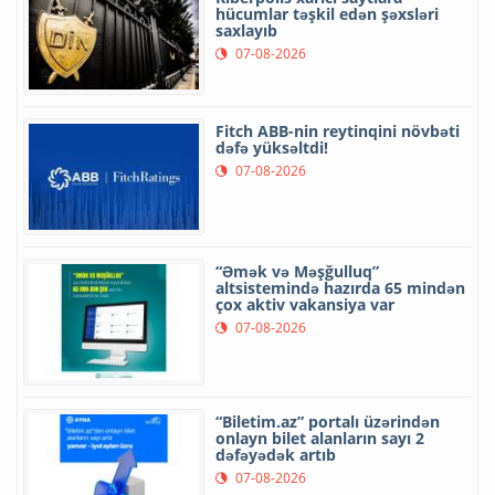
hücumlar təşkil edən şəxsləri
saxlayıb
07-08-2026
Fitch ABB-nin reytinqini növbəti
dəfə yüksəltdi!
07-08-2026
“Əmək və Məşğulluq”
altsistemində hazırda 65 mindən
çox aktiv vakansiya var
07-08-2026
“Biletim.az” portalı üzərindən
onlayn bilet alanların sayı 2
dəfəyədək artıb
07-08-2026