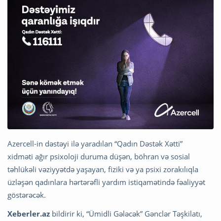
Azercell-in dəstəyi ilə yaradılan “Qadın Dəstək Xətti”
xidməti ağır psixoloji duruma düşən, böhran və sosial
təhlükəli vəziyyətdə yaşayan, fiziki və ya psixi zorakılıqla
üzləşən qadınlara hərtərəfli yardım istiqamətində fəaliyyət
göstərəcək.
Xeberler.az
bildirir ki, “Ümidli Gələcək” Gənclər Təşkilatı,