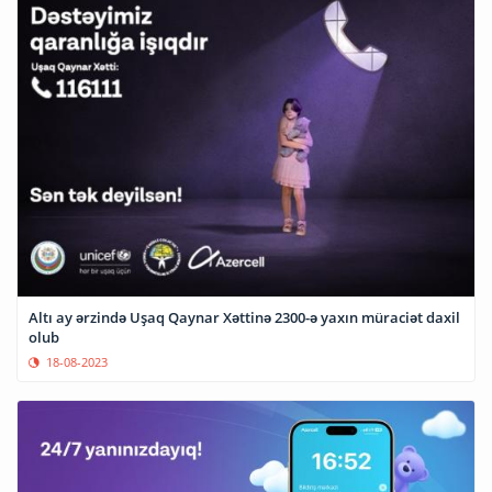
Altı ay ərzində Uşaq Qaynar Xəttinə 2300-ə yaxın müraciət daxil
olub
18-08-2023