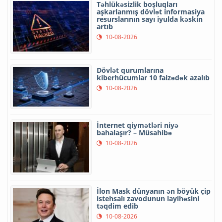
Təhlükəsizlik boşluqları
aşkarlanmış dövlət informasiya
resurslarının sayı iyulda kəskin
artıb
10-08-2026
Dövlət qurumlarına
kiberhücumlar 10 faizədək azalıb
10-08-2026
İnternet qiymətləri niyə
bahalaşır? – Müsahibə
10-08-2026
İlon Mask dünyanın ən böyük çip
istehsalı zavodunun layihəsini
təqdim edib
10-08-2026