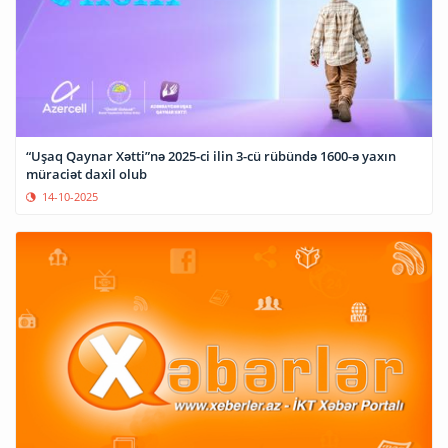
“Uşaq Qaynar Xətti”nə 2025-ci ilin 3-cü rübündə 1600-ə yaxın
müraciət daxil olub
14-10-2025