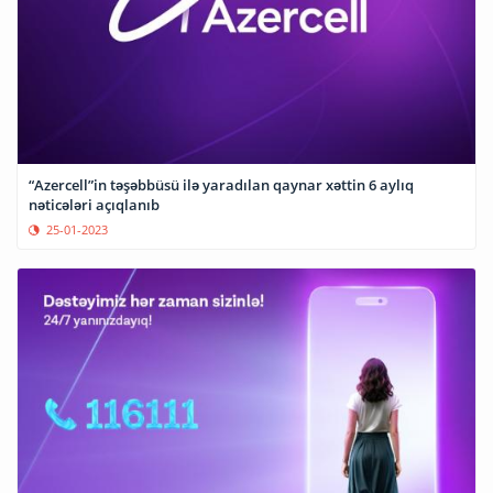
“Azercell”in təşəbbüsü ilə yaradılan qaynar xəttin 6 aylıq
nəticələri açıqlanıb
25-01-2023