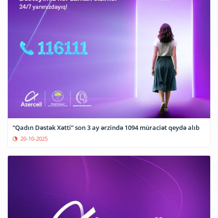
“Qadın Dəstək Xətti” son 3 ay ərzində 1094 müraciət qeydə alıb
20-10-2025