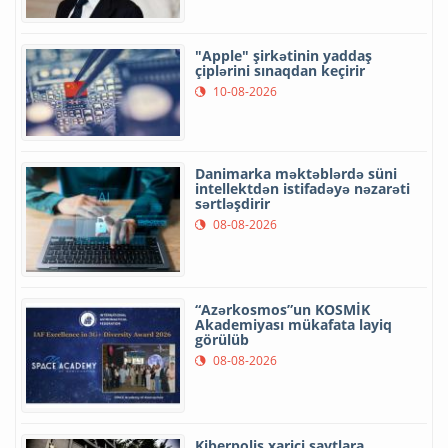
"Apple" şirkətinin yaddaş
çiplərini sınaqdan keçirir
10-08-2026
Danimarka məktəblərdə süni
intellektdən istifadəyə nəzarəti
sərtləşdirir
08-08-2026
“Azərkosmos”un KOSMİK
Akademiyası mükafata layiq
görülüb
08-08-2026
Kiberpolis xarici saytlara