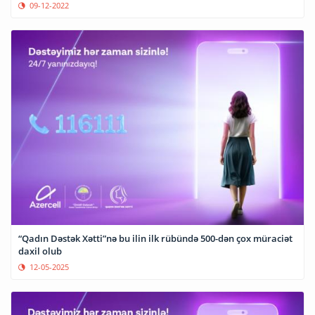
09-12-2022
“Qadın Dəstək Xətti”nə bu ilin ilk rübündə 500-dən çox müraciət
daxil olub
12-05-2025