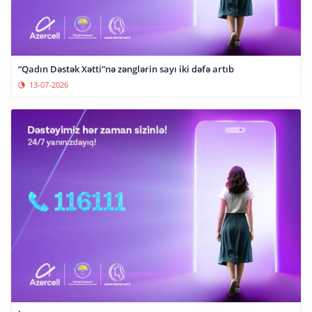
“Qadın Dəstək Xətti”nə zənglərin sayı iki dəfə artıb
13-07-2026