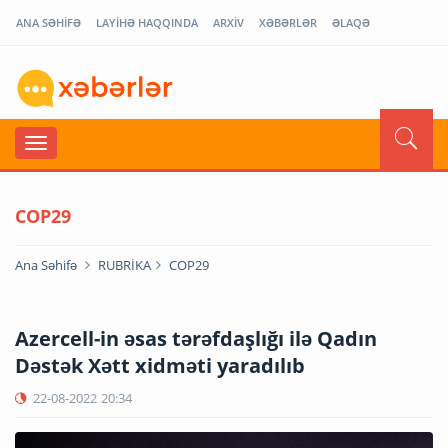
ANA SƏHİFƏ
LAYİHƏ HAQQINDA
ARXİV
XƏBƏRLƏR
ƏLAQƏ
COP29
Ana Səhifə
RUBRİKA
COP29
Azercell-in əsas tərəfdaşlığı ilə Qadın
Dəstək Xətt xidməti yaradılıb
22-08-2022
20:34