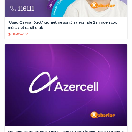
“Uşaq Qaynar Xətt” xidmətinə son 5 ay ərzində 2 mindən çox
müraciət daxil olub
16-06-2021
İyul-avqust aylarında “Uşaq Qaynar Xətt Xidməti”nə 800-ə yaxın