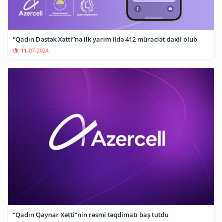
“Qadın Dəstək Xətti”nə ilk yarım ildə 412 müraciət daxil olub
11-07-2024
“Qadın Qaynar Xətti”nin rəsmi təqdimatı baş tutdu