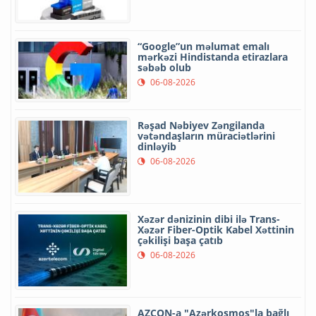
“Google”un məlumat emalı
mərkəzi Hindistanda etirazlara
səbəb olub
06-08-2026
Rəşad Nəbiyev Zəngilanda
vətəndaşların müraciətlərini
dinləyib
06-08-2026
Xəzər dənizinin dibi ilə Trans-
Xəzər Fiber-Optik Kabel Xəttinin
çəkilişi başa çatıb
06-08-2026
AZCON-a "Azərkosmos"la bağlı