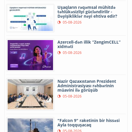
Uşaqların rəqəmsal mühitdə
təhlükəsizliyi gücləndirilir -
Dəyişikliklər nəyi ehtiva edir?
05-08-2026
Azercell-dən illik “ZengimCELL”
xidməti
05-08-2026
Nazir Qazaxıstanın Prezident
Administrasiyası rəhbərinin
müavini ilə görüşüb
05-08-2026
"Falcon 9" raketinin bir hissəsi
Ayla toqquşacaq
05-08-2026