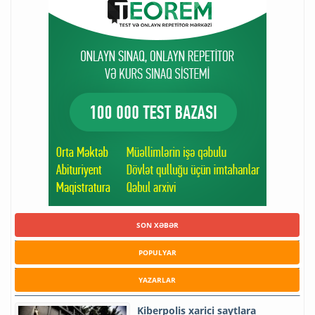
SON XƏBƏR
POPULYAR
YAZARLAR
Kiberpolis xarici saytlara