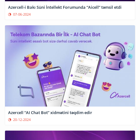
Azercell-i Bakı Süni İntellekt Forumunda “Aicell” təmsil etdi
07-06-2024
Azercell “AI Chat Bot” xidmətini təqdim edir
20-12-2024