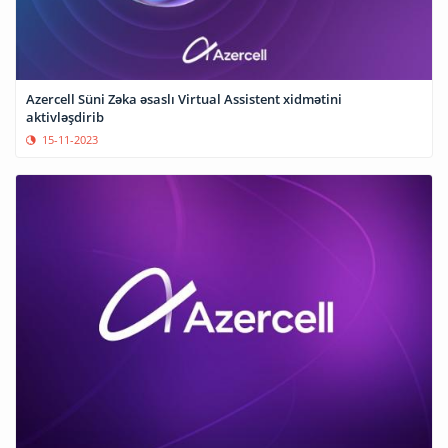
Azercell Süni Zəka əsaslı Virtual Assistent xidmətini
aktivləşdirib
15-11-2023