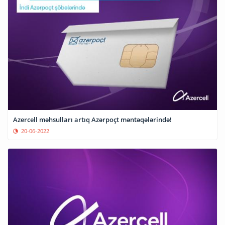
Azercell məhsulları artıq Azərpoçt məntəqələrində!
20-06-2022