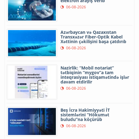
elektron arayış verib
06-08-2026
Azərbaycan və Qazaxıstan
Transxəzər Fiber-Optik Kabel
Xəttinin çəkilişini başa çatdırıb
06-08-2026
Nazirlik: “Mobil notariat”
tətbiqinin “mygov”a tam
inteqrasiyası istiqamətində işlər
davam etdirilir
06-08-2026
Beş İcra Hakimiyyəti İT
sistemlərini “Hökumət
buludu”na köçürüb
06-08-2026