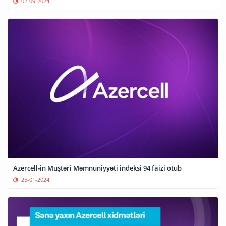
02-09-2024
Azercell-in Müştəri Məmnuniyyəti indeksi 94 faizi ötüb
25-01-2024