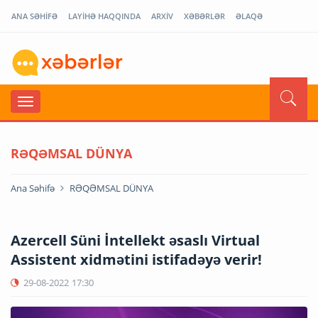
ANA SƏHİFƏ
LAYİHƏ HAQQINDA
ARXİV
XƏBƏRLƏR
ƏLAQƏ
RƏQƏMSAL DÜNYA
Ana Səhifə
RƏQƏMSAL DÜNYA
Azercell Süni İntellekt əsaslı Virtual
Assistent xidmətini istifadəyə verir!
29-08-2022
17:30