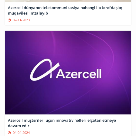
Azercell dünyanın telekommunikasiya nəhəngi ilə tərəfdaşlıq
müqaviləsi imzalayıb
02-11-2023
Azercell müştəriləri üçün innovativ həlləri əlçatan etməyə
davam edir
04-04-2024