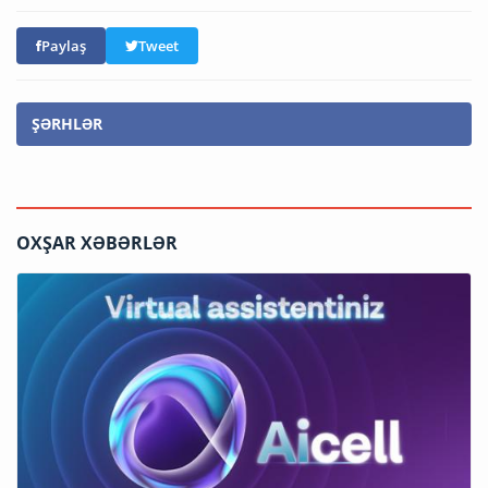
Paylaş
Tweet
ŞƏRHLƏR
OXŞAR XƏBƏRLƏR