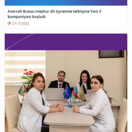
Azercell Busuu məşhur dil öyrənmə tətbiqinə Yeni il
kampaniyası başladı
27-12-2022