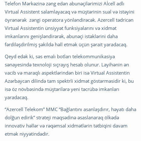
Telefon Mərkəzinə zəng edən abunəçilərimizi Aİcell adlı
Virtual Assistent salamlayacaq və müştərinin sual və istəyini
öyrənərək zəngi operatora yönləndirəcək. Azercell tədricən
Virtual Assistentin ünsiyyət funksiyalarını və xidmət
imkanlarını genişləndirərək, abunəçi istəklərini daha
fərdiləşdirilmiş şəkildə həll etmək üçün şərait yaradacaq.
Qeyd edək ki, səs emalı botları telekommunikasiya
sənayesində texnoloji sıçrayış hesab olunur. Layihənin ən
vacib və maraqlı aspektlərindən biri isə Virtual Assistentin
Azərbaycan dilində tam spektrli xidmət göstərməsidir ki, bu
isə öz növbəsində müştərilərə yeni təcrübə imkanları
yaradacaq.
“Azercell Telekom” MMC “Bağlantını asanlaşdırır, həyatı daha
dolğun edirik” strateji məqsədinə əsaslanaraq ölkədə
innovativ həllər və rəqəmsal xidmətlərin tətbiqini davam
etmək niyyətindədir.