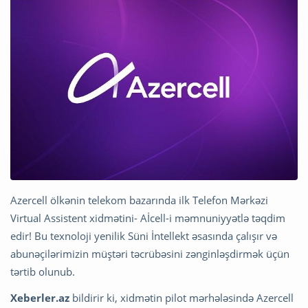
Azercell ölkənin telekom bazarında ilk Telefon Mərkəzi
Virtual Assistent xidmətini- Aİcell-i məmnuniyyətlə təqdim
edir! Bu texnoloji yenilik Süni İntellekt əsasında çalışır və
abunəçilərimizin müştəri təcrübəsini zənginləşdirmək üçün
tərtib olunub.
Xeberler.az
bildirir ki, xidmətin pilot mərhələsində Azercell