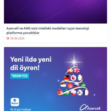
Azercell və AWS süni intellekt modelləri üçün texnoloji
platforma yaradıblar
05-06-2026