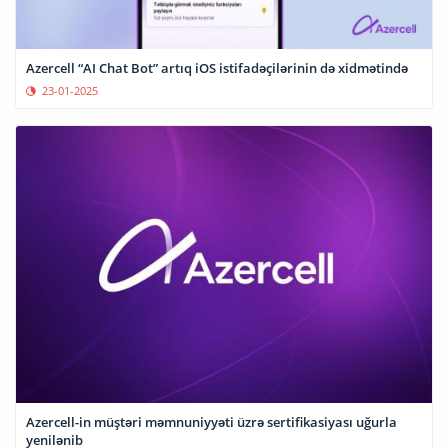
Azercell “AI Chat Bot” artıq iOS istifadəçilərinin də xidmətində
23-01-2025
Azercell-in müştəri məmnuniyyəti üzrə sertifikasiyası uğurla
yenilənib