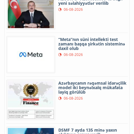
yeni səlahiyyətlər verilib
06-08-2026
“Meta”nın süni intellekti test
zamanı başqa şirkətin sisteminə
daxil olub
06-08-2026
Azərbaycanın rəqəmsal idarəçilik
model iki beynəlxalq mükafata
layiq görülüb
06-08-2026
DSMF 7 ayda 135 minə yaxın