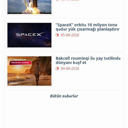
“SpaceX” orbitə 10 milyon tona
qədər yük çıxarmağı planlaşdırır
05-08-2026
Bakcell rouminqi ilə yay tətilində
dünyanı kəşf et
04-08-2026
Bütün xəbərlər