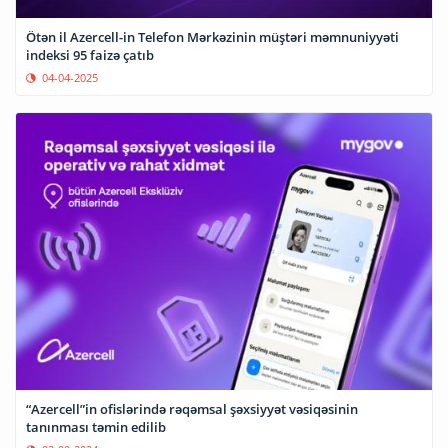
Ötən il Azercell-in Telefon Mərkəzinin müştəri məmnuniyyəti
indeksi 95 faizə çatıb
04-04-2025
“Azercell”in ofislərində rəqəmsal şəxsiyyət vəsiqəsinin
tanınması təmin edilib