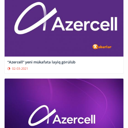
“Azercell” yeni mükafata layiq görülüb
02-03-2021