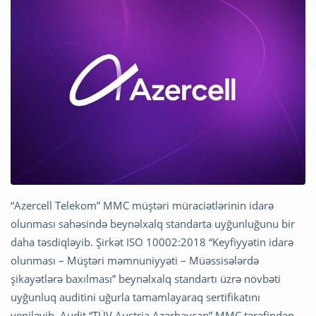
“Azercell Telekom” MMC müştəri müraciətlərinin idarə
olunması sahəsində beynəlxalq standarta uyğunluğunu bir
daha təsdiqləyib. Şirkət ISO 10002:2018 “Keyfiyyətin idarə
olunması – Müştəri məmnuniyyəti – Müəssisələrdə
şikayətlərə baxılması” beynəlxalq standartı üzrə növbəti
uyğunluq auditini uğurla tamamlayaraq sertifikatını
yeniləyib. Audit “TÜV Austria Azərbaycan” MMC tərəfindən