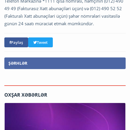
Telefon Mərkəzinə *1111 qısa nömrəsi, həmçinin (012) 490
49 49 (Fakturasız Xətt abunəçiləri üçün) və (012) 490 52 52
(Fakturalı Xətt abunəçiləri üçün) şəhər nömrələri vasitəsilə
günün 24 saatı müraciət etmək mümkündür.
Paylaş
Tweet
ŞƏRHLƏR
OXŞAR XƏBƏRLƏR