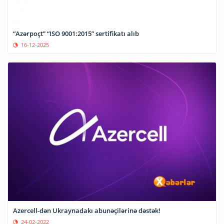
“Azərpoçt” “ISO 9001:2015” sertifikatı alıb
16-12-2025
Azercell-dən Ukraynadakı abunəçilərinə dəstək!
24-02-2022