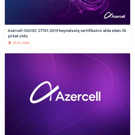
Azercell ISO/IEC 27701:2019 beynəlxalq sertifikatını əldə edən ilk
şirkət oldu
23-01-2026