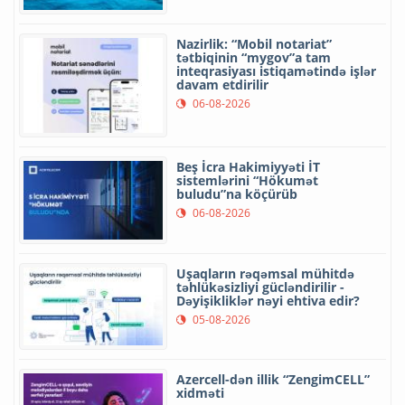
Nazirlik: “Mobil notariat”
tətbiqinin “mygov”a tam
inteqrasiyası istiqamətində işlər
davam etdirilir
06-08-2026
Beş İcra Hakimiyyəti İT
sistemlərini “Hökumət
buludu”na köçürüb
06-08-2026
Uşaqların rəqəmsal mühitdə
təhlükəsizliyi gücləndirilir -
Dəyişikliklər nəyi ehtiva edir?
05-08-2026
Azercell-dən illik “ZengimCELL”
xidməti