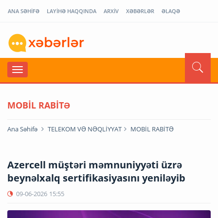
ANA SƏHİFƏ
LAYİHƏ HAQQINDA
ARXİV
XƏBƏRLƏR
ƏLAQƏ
MOBİL RABİTƏ
Ana Səhifə
TELEKOM VƏ NƏQLİYYAT
MOBİL RABİTƏ
Azercell müştəri məmnuniyyəti üzrə
beynəlxalq sertifikasiyasını yeniləyib
09-06-2026
15:55