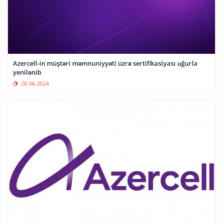
Azercell-in müştəri məmnuniyyəti üzrə sertifikasiyası uğurla
yenilənib
28-06-2024