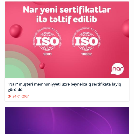
“Nar” müştəri məmnuniyyəti üzrə beynəlxalq sertifikata layiq
görüldü
24-01-2024