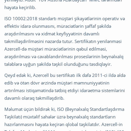
həyata keçirilib.
ISO 10002:2018 standartı müştəri şikayətlərinin operativ və
effektiv idarə olunmasını, müraciətlərin şəffaf şəkildə
araşdırılmasını və xidmət keyfiyyətinin davamlı
təkmilləşdirilməsini nəzərdə tutur. Sertifikatın yenilənməsi
Azercell-də müştəri müraciətlərinin qəbul edilməsi,
araşdırılması və cavablandırılması proseslərinin beynəlxalq
tələblərə uyğun şəkildə təşkil olunduğunu təsdiqləyir.
Qeyd edək ki, Azercell bu sertifikatı ilk dəfə 2011-ci ildə əldə
edib və ötən dövr ərzində müştəri məmnuniyyətinin
artırılması istiqamətində tətbiq etdiyi idarəetmə sistemlərini
davamlı olaraq təkmilləşdirib.
Məlumat üçün bildirək ki, ISO (Beynəlxalq Standartlaşdırma
Təşkilatı) müxtəlif sahələr üzrə beynəlxalq standartların
hazırlanmasını həyata keçirən qlobal təşkilatdır. Azercell-in