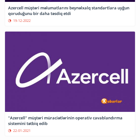
Azercell müştəri məlumatlarını beynəlxalq standartlara uyğun
qoruduğunu bir daha təsdiq etdi
19-12-2022
"Azercell" müştəri müraciətlərinin operativ cavablandırma
sistemini tətbiq edib
22-01-2021