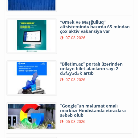
“Əmək və Məşğulluq”
altsistemində hazırda 65 mindən
çox aktiv vakansiya var
07-08-2026
“Biletim.az” portalı üzərindən
onlayn bilet alanların sayı 2
dəfəyədək artıb
07-08-2026
“Google”un məlumat emalı
mərkəzi Hindistanda etirazlara
səbəb olub
06-08-2026