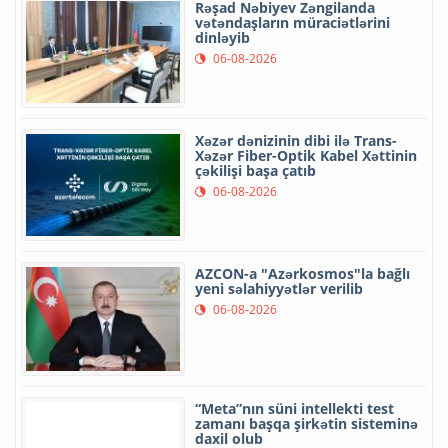
Rəşad Nəbiyev Zəngilanda
vətəndaşların müraciətlərini
dinləyib
06-08-2026
Xəzər dənizinin dibi ilə Trans-
Xəzər Fiber-Optik Kabel Xəttinin
çəkilişi başa çatıb
06-08-2026
AZCON-a "Azərkosmos"la bağlı
yeni səlahiyyətlər verilib
06-08-2026
“Meta”nın süni intellekti test
zamanı başqa şirkətin sisteminə
daxil olub