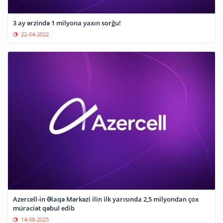
3 ay ərzində 1 milyona yaxın sorğu!
22-04-2022
Azercell-in Əlaqə Mərkəzi ilin ilk yarısında 2,5 milyondan çox
müraciət qəbul edib
14-08-2025