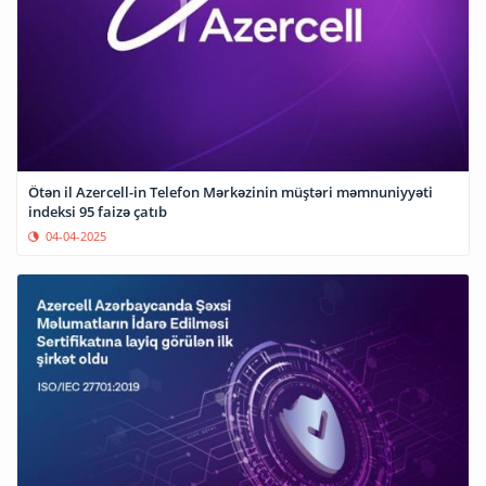
Ötən il Azercell-in Telefon Mərkəzinin müştəri məmnuniyyəti
indeksi 95 faizə çatıb
04-04-2025