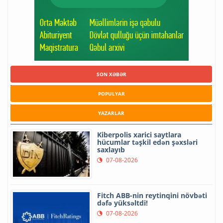
SON XƏBƏR
POPULYAR
YAZARLAR
Kiberpolis xarici saytlara
hücumlar təşkil edən şəxsləri
saxlayıb
07-08-2026
Fitch ABB-nin reytinqini növbəti
dəfə yüksəltdi!
07-08-2026