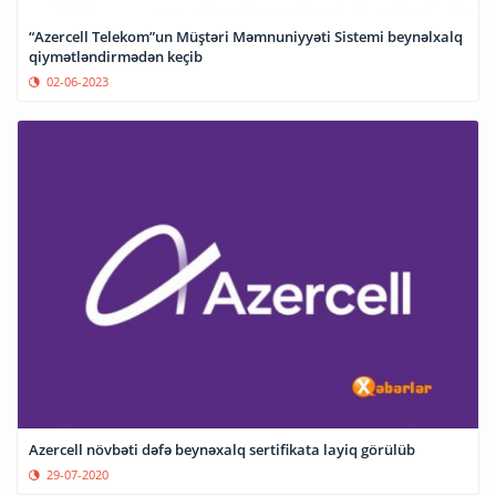
“Azercell Telekom”un Müştəri Məmnuniyyəti Sistemi beynəlxalq
qiymətləndirmədən keçib
02-06-2023
Azercell növbəti dəfə beynəxalq sertifikata layiq görülüb
29-07-2020