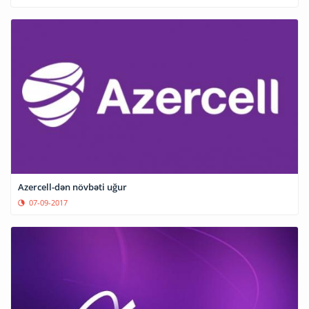
Azercell-dən növbəti uğur
07-09-2017