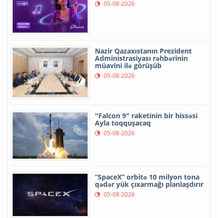
05-08-2026
Nazir Qazaxıstanın Prezident
Administrasiyası rəhbərinin
müavini ilə görüşüb
05-08-2026
"Falcon 9" raketinin bir hissəsi
Ayla toqquşacaq
05-08-2026
“SpaceX” orbitə 10 milyon tona
qədər yük çıxarmağı planlaşdırır
05-08-2026