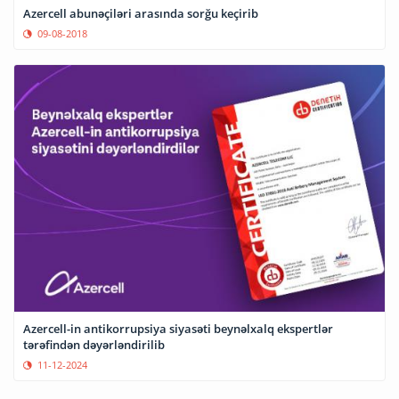
Azercell abunəçiləri arasında sorğu keçirib
09-08-2018
Azercell-in antikorrupsiya siyasəti beynəlxalq ekspertlər
tərəfindən dəyərləndirilib
11-12-2024