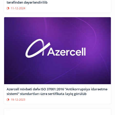
tərəfindən dəyərləndirilib
11-12-2024
Azercell növbəti dəfə ISO 37001:2016 “Antikorrupsiya idarəetmə
sistemi” standartları üzrə sertifikata layiq görülüb
19-12-2023