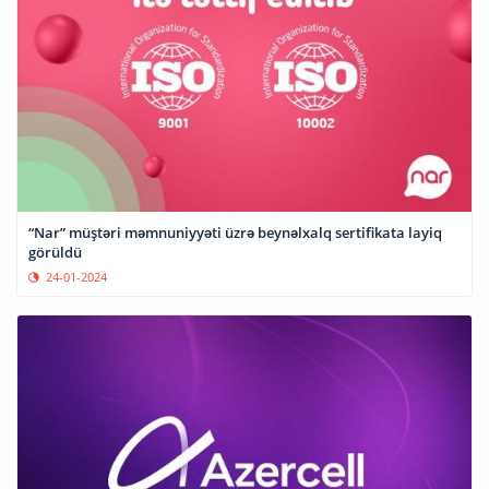
“Nar” müştəri məmnuniyyəti üzrə beynəlxalq sertifikata layiq
görüldü
24-01-2024