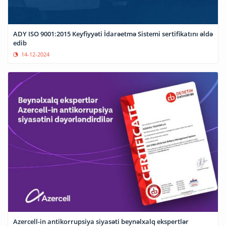
ADY ISO 9001:2015 Keyfiyyəti İdarəetmə Sistemi sertifikatını əldə
edib
14-12-2024
Azercell-in antikorrupsiya siyasəti beynəlxalq ekspertlər