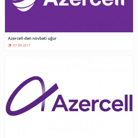
Azercell-dən növbəti uğur
07-09-2017