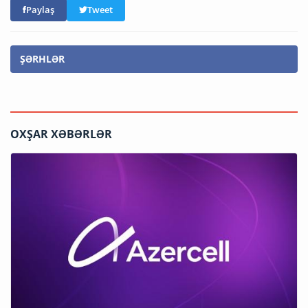
Paylaş
Tweet
ŞƏRHLƏR
OXŞAR XƏBƏRLƏR