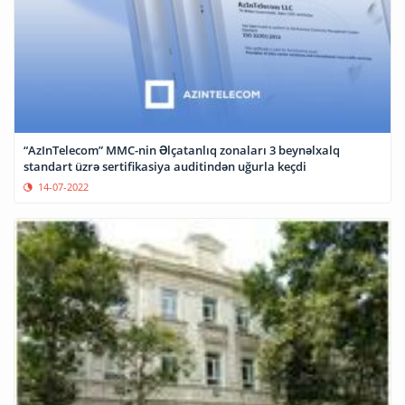
“AzInTelecom” MMC-nin Əlçatanlıq zonaları 3 beynəlxalq
standart üzrə sertifikasiya auditindən uğurla keçdi
14-07-2022