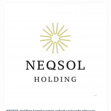
NEQSOL Holding komplayensin yüksək səviyyədə olmasını