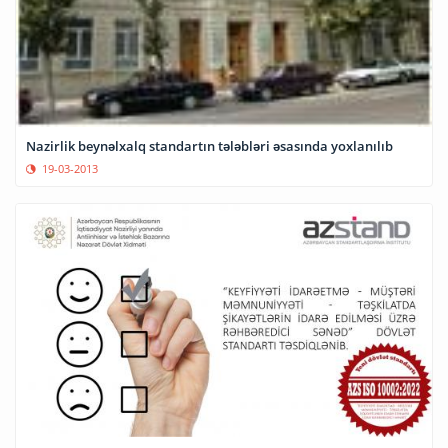
Nazirlik beynəlxalq standartın tələbləri əsasında yoxlanılıb
19-03-2013