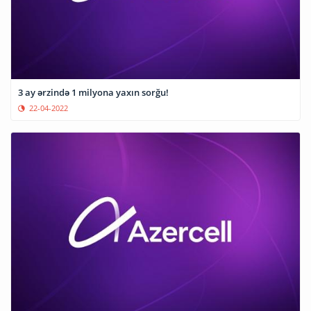
3 ay ərzində 1 milyona yaxın sorğu!
22-04-2022