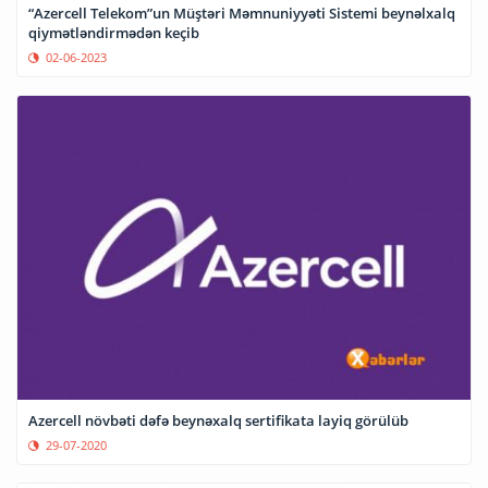
“Azercell Telekom”un Müştəri Məmnuniyyəti Sistemi beynəlxalq
qiymətləndirmədən keçib
02-06-2023
Azercell növbəti dəfə beynəxalq sertifikata layiq görülüb
29-07-2020