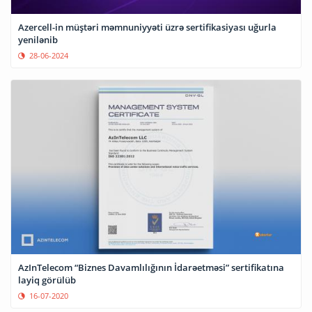
Azercell-in müştəri məmnuniyyəti üzrə sertifikasiyası uğurla
yenilənib
28-06-2024
AzInTelecom “Biznes Davamlılığının İdarəetməsi” sertifikatına
layiq görülüb
16-07-2020