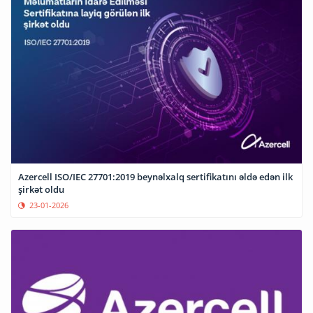
Azercell ISO/IEC 27701:2019 beynəlxalq sertifikatını əldə edən ilk
şirkət oldu
23-01-2026