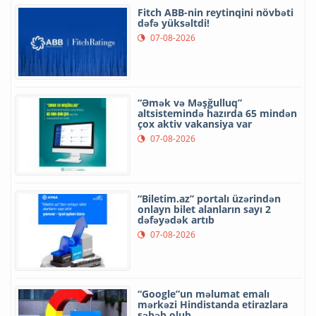
Fitch ABB-nin reytinqini növbəti
dəfə yüksəltdi!
07-08-2026
“Əmək və Məşğulluq”
altsistemində hazırda 65 mindən
çox aktiv vakansiya var
07-08-2026
“Biletim.az” portalı üzərindən
onlayn bilet alanların sayı 2
dəfəyədək artıb
07-08-2026
“Google”un məlumat emalı
mərkəzi Hindistanda etirazlara
səbəb olub