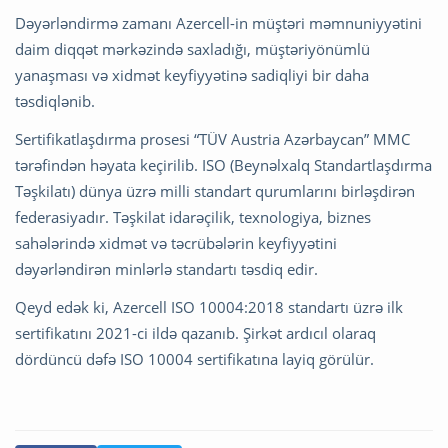
Dəyərləndirmə zamanı Azercell-in müştəri məmnuniyyətini
daim diqqət mərkəzində saxladığı, müştəriyönümlü
yanaşması və xidmət keyfiyyətinə sadiqliyi bir daha
təsdiqlənib.
Sertifikatlaşdırma prosesi “TÜV Austria Azərbaycan” MMC
tərəfindən həyata keçirilib. ISO (Beynəlxalq Standartlaşdırma
Təşkilatı) dünya üzrə milli standart qurumlarını birləşdirən
federasiyadır. Təşkilat idarəçilik, texnologiya, biznes
sahələrində xidmət və təcrübələrin keyfiyyətini
dəyərləndirən minlərlə standartı təsdiq edir.
Qeyd edək ki, Azercell ISO 10004:2018 standartı üzrə ilk
sertifikatını 2021-ci ildə qazanıb. Şirkət ardıcıl olaraq
dördüncü dəfə ISO 10004 sertifikatına layiq görülür.