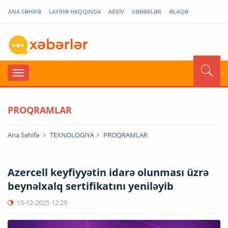
ANA SƏHİFƏ
LAYİHƏ HAQQINDA
ARXİV
XƏBƏRLƏR
ƏLAQƏ
PROQRAMLAR
Ana Səhifə
TEXNOLOGİYA
PROQRAMLAR
Azercell keyfiyyətin idarə olunması üzrə
beynəlxalq sertifikatını yeniləyib
15-12-2025
12:29