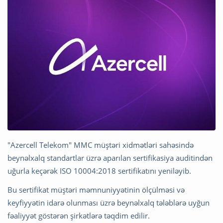
"Azercell Telekom" MMC müştəri xidmətləri sahəsində
beynəlxalq standartlar üzrə aparılan sertifikasiya auditindən
uğurla keçərək ISO 10004:2018 sertifikatını yeniləyib.
Bu sertifikat müştəri məmnuniyyətinin ölçülməsi və
keyfiyyətin idarə olunması üzrə beynəlxalq tələblərə uyğun
fəaliyyət göstərən şirkətlərə təqdim edilir.