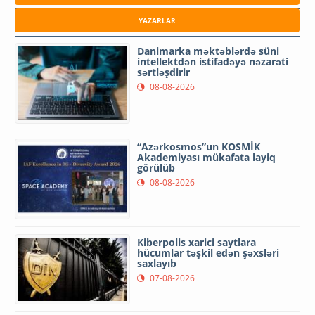
YAZARLAR
Danimarka məktəblərdə süni
intellektdən istifadəyə nəzarəti
sərtləşdirir
08-08-2026
“Azərkosmos”un KOSMİK
Akademiyası mükafata layiq
görülüb
08-08-2026
Kiberpolis xarici saytlara
hücumlar təşkil edən şəxsləri
saxlayıb
07-08-2026