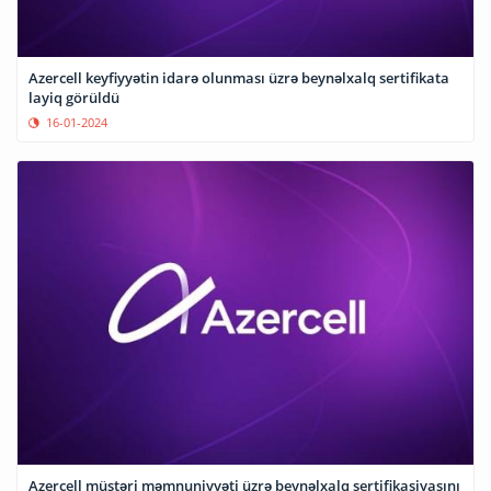
Azercell keyfiyyətin idarə olunması üzrə beynəlxalq sertifikata
layiq görüldü
16-01-2024
Azercell müştəri məmnuniyyəti üzrə beynəlxalq sertifikasiyasını