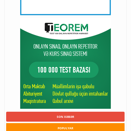
SON XƏBƏR
POPULYAR