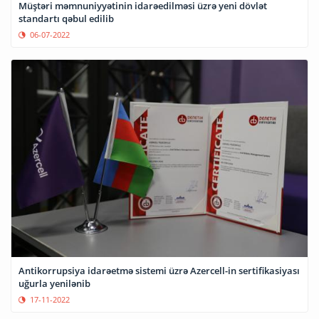
Müştəri məmnuniyyətinin idarəedilməsi üzrə yeni dövlət
standartı qəbul edilib
06-07-2022
Antikorrupsiya idarəetmə sistemi üzrə Azercell-in sertifikasiyası
uğurla yenilənib
17-11-2022