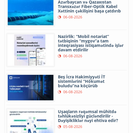
Azərbaycan və Qazaxıstan
Transxəzər Fiber-Optik Kabel
Xəttinin çəkilişini başa çatdırıb
06-08-2026
Nazirlik: “Mobil notariat”
tətbiqinin “mygov”a tam
inteqrasiyası istiqamətində işlər
davam etdirilir
06-08-2026
Beş İcra Hakimiyyəti İT
sistemlərini “Hökumət
buludu”na köçürüb
06-08-2026
Uşaqların rəqəmsal mühitdə
təhlükəsizliyi gücləndirilir -
Dəyişikliklər nəyi ehtiva edir?
05-08-2026