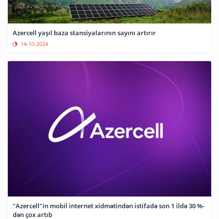
Azercell yaşıl baza stansiyalarının sayını artırır
14-10-2024
"Azercell"in mobil internet xidmətindən istifadə son 1 ildə 30 %-
dən çox artıb