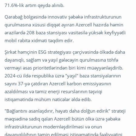
71.6%-lik artım qeydə alınıb.
Qarabağ bölgəsində innovativ şəbəkə infrastrukturunun
qurulmasına xüsusi diqqət ayıran Azercell hazırda həmin
ərazilərdə 208 baza stansiyası vasitəsilə yüksək keyfiyyətli
mobil rabitə xidməti təqdim edir.
Şirkət həmçinin ESG strategiyası çərçivəsində ölkədə daha
dayanıqlı, sağlam və yaşıl gələcəyin qurulmasına töhfə
verməyi əsas prioritetlərindən biri kimi müəyyənləşdirib.
2024-cü ildə respublika üzrə "yaşıl" baza stansiyalarının
sayını 37-yə çatdıran Azercell karbon emissiyasının
azaldılması və təmiz enerji resurslarının təşviqi
istiqamətində mühüm nəticələr əldə edib.
"Bağlantını asanlaşdırır, həyatı daha dolğun edirik" strateji
məqsədinə sadiq qalan Azercell bütün ölkə üzrə şəbəkə
infrastrukturunun modernləşdirilməsi və onun
dayanıqlılığının təmin edilməsi istiqamətində fəaliyyətini