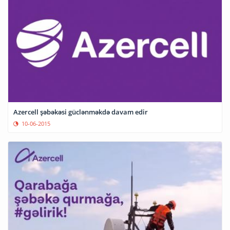
Azercell şəbəkəsi güclənməkdə davam edir
10-06-2015