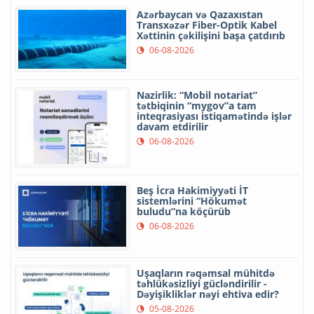
Azərbaycan və Qazaxıstan
Transxəzər Fiber-Optik Kabel
Xəttinin çəkilişini başa çatdırıb
06-08-2026
Nazirlik: “Mobil notariat”
tətbiqinin “mygov”a tam
inteqrasiyası istiqamətində işlər
davam etdirilir
06-08-2026
Beş İcra Hakimiyyəti İT
sistemlərini “Hökumət
buludu”na köçürüb
06-08-2026
Uşaqların rəqəmsal mühitdə
təhlükəsizliyi gücləndirilir -
Dəyişikliklər nəyi ehtiva edir?
05-08-2026