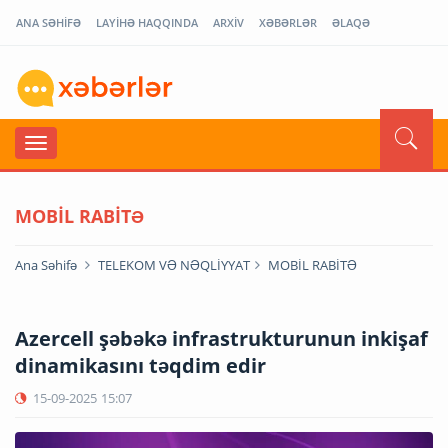
ANA SƏHİFƏ
LAYİHƏ HAQQINDA
ARXİV
XƏBƏRLƏR
ƏLAQƏ
MOBİL RABİTƏ
Ana Səhifə
TELEKOM VƏ NƏQLİYYAT
MOBİL RABİTƏ
Azercell şəbəkə infrastrukturunun inkişaf
dinamikasını təqdim edir
15-09-2025
15:07