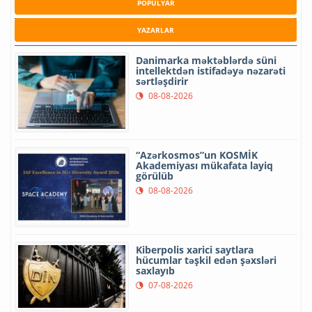
POPULYAR
YAZARLAR
Danimarka məktəblərdə süni
intellektdən istifadəyə nəzarəti
sərtləşdirir
08-08-2026
“Azərkosmos”un KOSMİK
Akademiyası mükafata layiq
görülüb
08-08-2026
Kiberpolis xarici saytlara
hücumlar təşkil edən şəxsləri
saxlayıb
07-08-2026