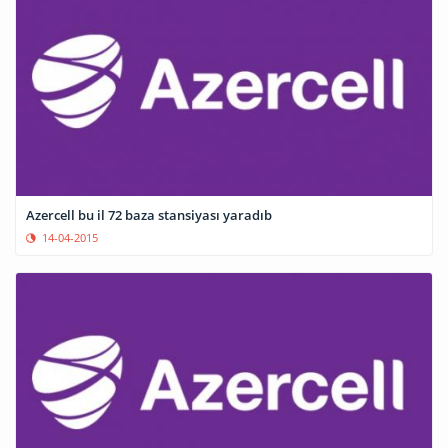
Azercell bu il 72 baza stansiyası yaradıb
14-04-2015