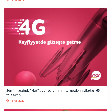
Son 1 il ərzində “Nar” abunəçilərinin internetdən istifadəsi 65
faiz artıb
16-03-2020