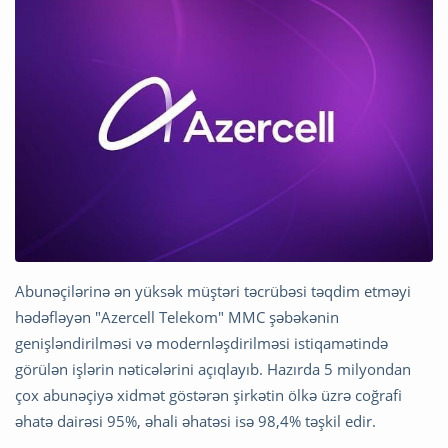
Abunəçilərinə ən yüksək müştəri təcrübəsi təqdim etməyi
hədəfləyən "Azercell Telekom" MMC şəbəkənin
genişləndirilməsi və modernləşdirilməsi istiqamətində
görülən işlərin nəticələrini açıqlayıb. Hazırda 5 milyondan
çox abunəçiyə xidmət göstərən şirkətin ölkə üzrə coğrafi
əhatə dairəsi 95%, əhali əhatəsi isə 98,4% təşkil edir.