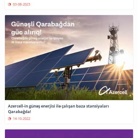
03-08-2023
Azercell-in günəş enerjisi ilə çalışan baza stansiyaları
Qarabağda!
14-10-2022