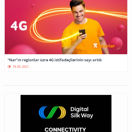
“Nar”ın regionlar üzrə 4G istifadəçilərinin sayı artıb
19-05-2021