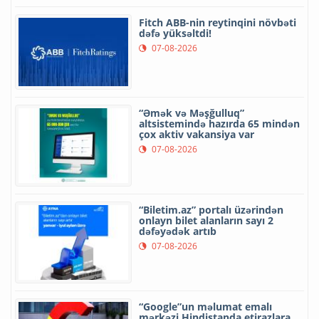
Fitch ABB-nin reytinqini növbəti
dəfə yüksəltdi!
07-08-2026
“Əmək və Məşğulluq”
altsistemində hazırda 65 mindən
çox aktiv vakansiya var
07-08-2026
“Biletim.az” portalı üzərindən
onlayn bilet alanların sayı 2
dəfəyədək artıb
07-08-2026
“Google”un məlumat emalı
mərkəzi Hindistanda etirazlara