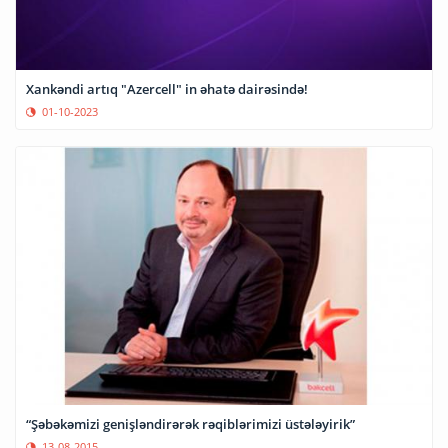
Xankəndi artıq "Azercell" in əhatə dairəsində!
01-10-2023
“Şəbəkəmizi genişləndirərək rəqiblərimizi üstələyirik”
13-08-2015