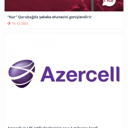
“Nar” Qarabağda şəbəkə əhatəsini genişləndirir
15-12-2023
Azercell-in LTE istifadəçilərinin sayı 1 milyonu keçdi