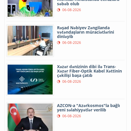
səbəb olub
06-08-2026
Rəşad Nəbiyev Zəngilanda
vətəndaşların müraciətlərini
dinləyib
06-08-2026
Xəzər dənizinin dibi ilə Trans-
Xəzər Fiber-Optik Kabel Xəttinin
çəkilişi başa çatıb
06-08-2026
AZCON-a "Azərkosmos"la bağlı
yeni səlahiyyətlər verilib
06-08-2026