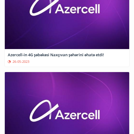
Azercell-in 4G şəbəkəsi Naxçıvan şəhərini əhatə etdi!
26-05-2023