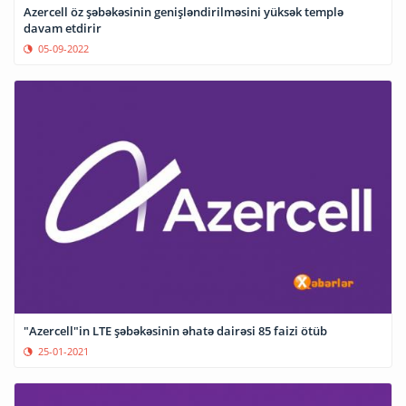
Azercell öz şəbəkəsinin genişləndirilməsini yüksək templə
davam etdirir
05-09-2022
"Azercell"in LTE şəbəkəsinin əhatə dairəsi 85 faizi ötüb
25-01-2021