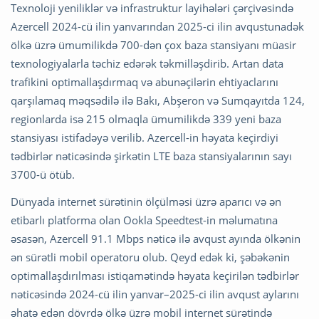
Texnoloji yeniliklər və infrastruktur layihələri çərçivəsində
Azercell 2024-cü ilin yanvarından 2025-ci ilin avqustunadək
ölkə üzrə ümumilikdə 700-dən çox baza stansiyanı müasir
texnologiyalarla təchiz edərək təkmilləşdirib. Artan data
trafikini optimallaşdırmaq və abunəçilərin ehtiyaclarını
qarşılamaq məqsədilə ilə Bakı, Abşeron və Sumqayıtda 124,
regionlarda isə 215 olmaqla ümumilikdə 339 yeni baza
stansiyası istifadəyə verilib. Azercell-in həyata keçirdiyi
tədbirlər nəticəsində şirkətin LTE baza stansiyalarının sayı
3700-ü ötüb.
Dünyada internet sürətinin ölçülməsi üzrə aparıcı və ən
etibarlı platforma olan Ookla Speedtest-in məlumatına
əsasən, Azercell 91.1 Mbps nəticə ilə avqust ayında ölkənin
ən sürətli mobil operatoru olub. Qeyd edək ki, şəbəkənin
optimallaşdırılması istiqamətində həyata keçirilən tədbirlər
nəticəsində 2024-cü ilin yanvar–2025-ci ilin avqust aylarını
əhatə edən dövrdə ölkə üzrə mobil internet sürətində