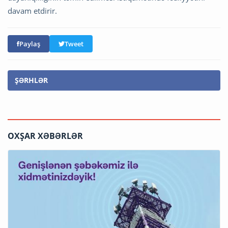
davam etdirir.
Paylaş
Tweet
ŞƏRHLƏR
OXŞAR XƏBƏRLƏR