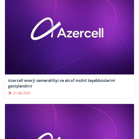
Azercell enerji səmərəliliyi və ətraf mühit təşəbbüslərini
genişləndirir
21-08-2025