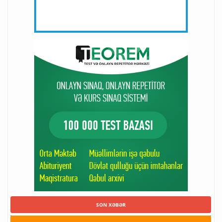
SON XƏBƏR