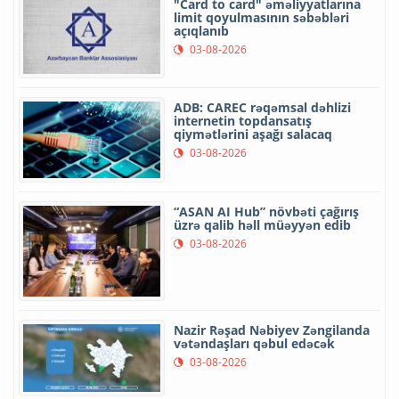
"Card to card" əməliyyatlarına
limit qoyulmasının səbəbləri
açıqlanıb
03-08-2026
ADB: CAREC rəqəmsal dəhlizi
internetin topdansatış
qiymətlərini aşağı salacaq
03-08-2026
“ASAN AI Hub” növbəti çağırış
üzrə qalib həll müəyyən edib
03-08-2026
Nazir Rəşad Nəbiyev Zəngilanda
vətəndaşları qəbul edəcək
03-08-2026