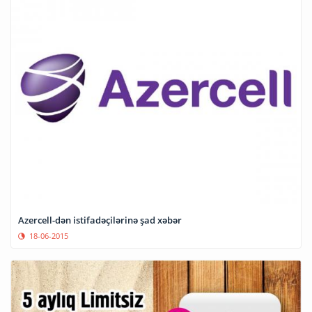
Azercell-dən istifadəçilərinə şad xəbər
18-06-2015