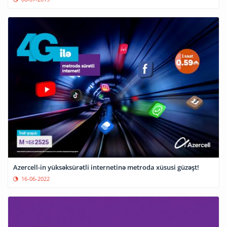
Azercell-in yüksəksürətli internetinə metroda xüsusi güzəşt!
16-06-2022