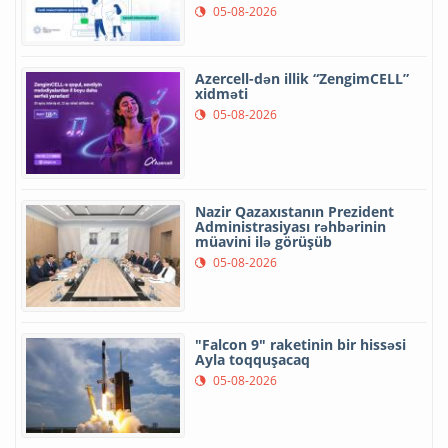
05-08-2026
Azercell-dən illik “ZengimCELL”
xidməti
05-08-2026
Nazir Qazaxıstanın Prezident
Administrasiyası rəhbərinin
müavini ilə görüşüb
05-08-2026
"Falcon 9" raketinin bir hissəsi
Ayla toqquşacaq
05-08-2026