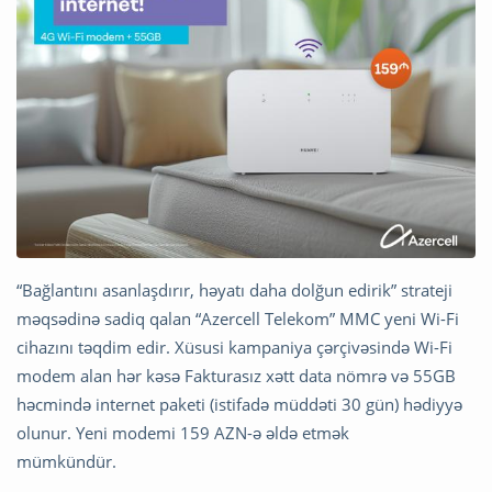
“Bağlantını asanlaşdırır, həyatı daha dolğun edirik” strateji
məqsədinə sadiq qalan “Azercell Telekom” MMC yeni Wi-Fi
cihazını təqdim edir. Xüsusi kampaniya çərçivəsində Wi-Fi
modem alan hər kəsə Fakturasız xətt data nömrə və 55GB
həcmində internet paketi (istifadə müddəti 30 gün) hədiyyə
olunur. Yeni modemi 159 AZN-ə əldə etmək
mümkündür.