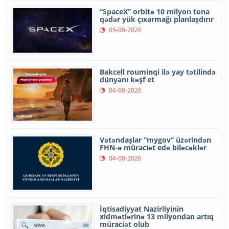
“SpaceX” orbitə 10 milyon tona
qədər yük çıxarmağı planlaşdırır
05-08-2026
Bakcell rouminqi ilə yay tətilində
dünyanı kəşf et
04-08-2026
Vətəndaşlar “mygov” üzərindən
FHN-ə müraciət edə biləcəklər
04-08-2026
İqtisadiyyat Nazirliyinin
xidmətlərinə 13 milyondan artıq
müraciət olub