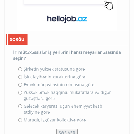
SORĞU
İT mütəxəssislər iş yerlərini hansı meyarlar əsasında
seçir ?
Şirkətin yüksək statusuna görə
İşin, layihənin xarakterinə görə
Əmək müqaviləsinin olmasına görə
Yüksək əmək haqqına, mükafatlara və digər
güzəştlərə görə
Gələcək karyerası üçün əhəmiyyət kəsb
etdiyinə görə
Maraqlı, işgüzar kollektivə görə