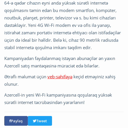
64-ə qədər cihazın eyni anda yüksək sürətli internetə
qoşulmasını təmin edən bu modem smartfon, kompüter,
noutbuk, planşet, printer, televizor və s. bu kimi cihazları
dəstəkləyir. Yeni 4G Wi-Fi modem ev və ofis ilə yanaşı,
istirahət zamanı portativ internetə ehtiyacı olan istifadəçilər
üçün də ideal bir həlldir. Belə ki, cihaz 90 metrlik radiusda
stabil internetə qoşulma imkanı təqdim edir.
Kampaniyadan faydalanmaq istəyən abunəçilər ən yaxın
Azercell satış məntəqəsinə müraciət edə bilərlər.
Ətraflı məlumat üçün
veb-səhifəyə
keçid etməyiniz xahiş
olunur.
Azercell-in yeni Wi-Fi kampaniyasına qoşularaq yüksək
sürətli internet təcrübəsindən yararlanın!
Paylaş
Tweet