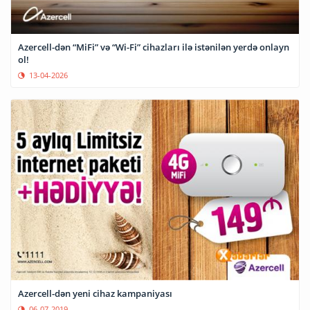
Azercell-dən “MiFi” və “Wi-Fi” cihazları ilə istənilən yerdə onlayn
ol!
13-04-2026
Azercell-dən yeni cihaz kampaniyası
06-07-2019