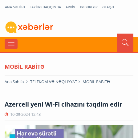
ANA SƏHİFƏ
LAYİHƏ HAQQINDA
ARXİV
XƏBƏRLƏR
ƏLAQƏ
MOBİL RABİTƏ
Ana Səhifə
TELEKOM VƏ NƏQLİYYAT
MOBİL RABİTƏ
Azercell yeni Wi-Fi cihazını təqdim edir
10-09-2024
12:43