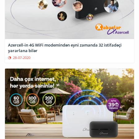
Azercell-in 4G WiFi modemindən eyni zamanda 32 istifadəçi
yararlana bilər
28-07-2020