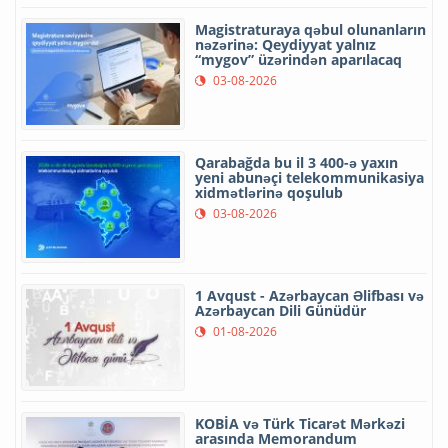
Magistraturaya qəbul olunanların
nəzərinə: Qeydiyyat yalnız
“mygov” üzərindən aparılacaq
03-08-2026
Qarabağda bu il 3 400-ə yaxın
yeni abunəçi telekommunikasiya
xidmətlərinə qoşulub
03-08-2026
1 Avqust - Azərbaycan Əlifbası və
Azərbaycan Dili Günüdür
01-08-2026
KOBİA və Türk Ticarət Mərkəzi
arasında Memorandum