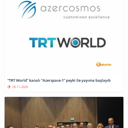
“TRT World” kanalı “Azerspace-1” peyki ilə yayıma başlayıb
18-11-2020