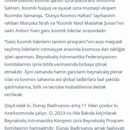
Universitetinin kosmik qanun üzrə doktorantı Antonino
Salmeri, Kosmik hüquq və siyasət üzrə müstəqil ekspert
Ruvimbo Samanqa, “Dünya Kosmos Həftəsi” layihəsinin
rəhbəri Maruska Strah və “Kosmik Nəsil Məsləhət Şurası”nın
sədri Antoni Yuen gənc kosmik liderlər sırasındadır.
“Gənc kosmik liderlərin tanıtım proqramı”nın əsas məqsədi
seçilmiş liderlərin ictimaiyyət arasında kosmosa dair təbliğat
işləri aparması, Beynəlxalq Astronavtika Federasiyasının
komitələrinin işinə töhfə verməsində birbaşa iştirak
etməkdir. Eyni zamanda həmin gənclərin beynəlxalq plenar
iclas və kosmos sahəsinə aid qlobal tədbirlərə fəal şəkildə
qatılmalarına, bilik və təcrübə mübadiləsinə dəstək
veriləcək.
Qeyd edək ki, Dunay Bədirxanov artıq 11 ildən çoxdur ki,
Azərkosmosda çalışır. O, 2023-cü ildə Bakıda keçiriləcək
Beynəlxalq Astronavtika Konqresi üzrə Beynəlxalq Proqram
Komitəsinin həmsədridir. Dunay Bədirxanov əmək fəaliyyəti