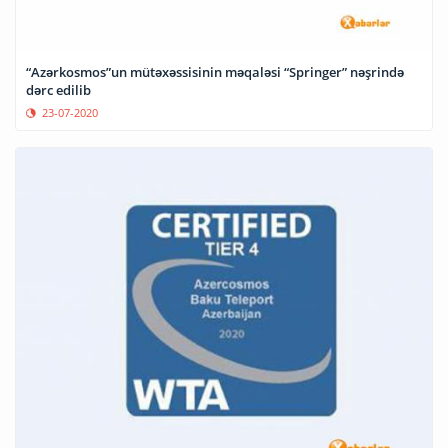
“Azərkosmos”un mütəxəssisinin məqaləsi “Springer” nəşrində
dərc edilib
23-07-2020