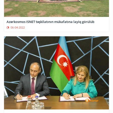
Azərkosmos ISNET təşkilatının mükafatına layiq görülüb
06-04-2022