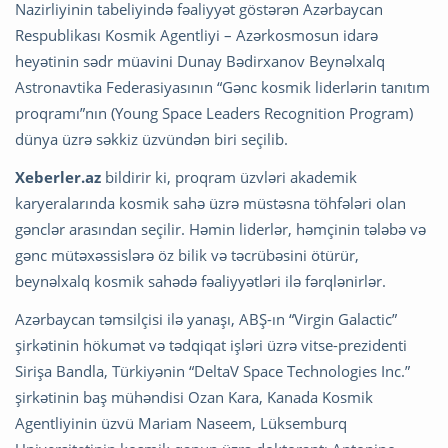
Nazirliyinin tabeliyində fəaliyyət göstərən Azərbaycan
Respublikası Kosmik Agentliyi – Azərkosmosun idarə
heyətinin sədr müavini Dunay Bədirxanov Beynəlxalq
Astronavtika Federasiyasının “Gənc kosmik liderlərin tanıtım
proqramı”nın (Young Space Leaders Recognition Program)
dünya üzrə səkkiz üzvündən biri seçilib.
Xeberler.az
bildirir ki, proqram üzvləri akademik
karyeralarında kosmik sahə üzrə müstəsna töhfələri olan
gənclər arasından seçilir. Həmin liderlər, həmçinin tələbə və
gənc mütəxəssislərə öz bilik və təcrübəsini ötürür,
beynəlxalq kosmik sahədə fəaliyyətləri ilə fərqlənirlər.
Azərbaycan təmsilçisi ilə yanaşı, ABŞ-ın “Virgin Galactic”
şirkətinin hökumət və tədqiqat işləri üzrə vitse-prezidenti
Sirişa Bandla, Türkiyənin “DeltaV Space Technologies Inc.”
şirkətinin baş mühəndisi Ozan Kara, Kanada Kosmik
Agentliyinin üzvü Mariam Naseem, Lüksemburq