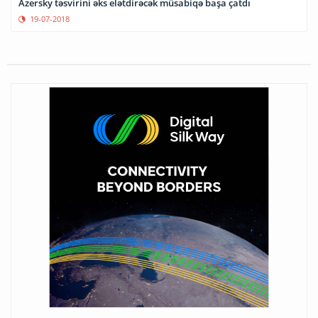
Azersky təsvirini əks elətdirəcək müsabiqə başa çatdı
19-07-2018