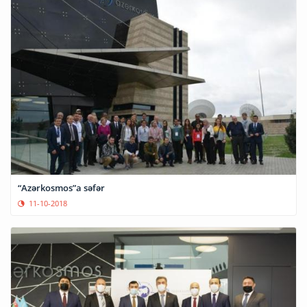
“Azərkosmos”a səfər
11-10-2018