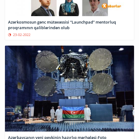
Azərkosmosun gənc mütəxəssisi “Launchpad” mentorluq
proqramının qaliblərindən olub
23-02-2022
Azərbaycanın yeni peykinin hazırlıq mərhələsi-Foto