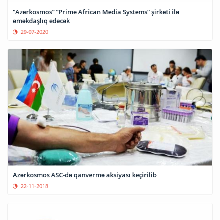
“Azərkosmos” “Prime African Media Systems” şirkəti ilə
əməkdaşlıq edəcək
29-07-2020
Azərkosmos ASC-də qanvermə aksiyası keçirilib
22-11-2018