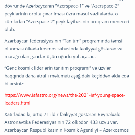
dövründə Azərbaycanın “Azerspace-1” və “Azerspace-2”
peyklərinin orbitə çıxarılması üzrə məsul vəzifələrdə, o
cümlədən “Azerspace-2” peyk layihəsinin proqram meneceri
olub.
Azərbaycan federasiyasının “Tanıtım” proqramında təmsil
olunması ölkədə kosmos sahəsində fəaliyyət göstərən və
marağı olan gənclər üçün uğurlu yol açacaq.
“Gənc kosmik liderlərin tanıtım proqramı” və üzvlər
haqqında daha ətraflı məlumatı aşağıdakı keçiddən əldə edə
bilərsiniz:
https://www.iafastro.org/news/the-2021-iaf-young-space-
leaders.html
Xatırladaq ki, artıq 71 ildir fəaliyyət göstərən Beynəlxalq
Astronavtika Federasiyasının 72 ölkədən 433 üzvü var.
Azərbaycan Respublikasının Kosmik Agentliyi – Azərkosmos