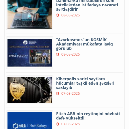
Danimarka məktəblərdə süni
intellektdən istifadəyə nəzarəti
sərtləşdirir
08-08-2026
“Azərkosmos”un KOSMİK
Akademiyası mükafata layiq
görülüb
08-08-2026
Kiberpolis xarici saytlara
hücumlar təşkil edən şəxsləri
saxlayıb
07-08-2026
Fitch ABB-nin reytinqini növbəti
dəfə yüksəltdi!
07-08-2026