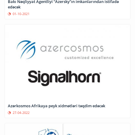
Bakı Nəqliyyat Agentliyi “Azersky”ın imkanlarından istifadə
edəcək
01-10-2021
Azərkosmos Afrikaya peyk xidmətləri təqdim edəcək
27-04-2022