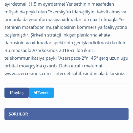
ayırdetməli (1,5 m ayırdetmə) Yer səthinin məsafədən
müşahidə peyki olan “Azersky”ın idarəçiliyini təhvil almış və
bununla da geoinformasiya xidmətləri də daxil olmaqla Yer
səthinin məsafədən müşahidəsinin kommersiya fəaliyyətinə
başlamışdır. Şirkətin strateji inkişaf planlarına əhatə
dairəsinin və xidmətlər spektrinin genişləndirilməsi daxildir.
Bu məqsədlə Azərkosmos 2018-ci ildə ikinci
telekommunikasiya peyki “Azerspace-2”ni 45° şərq uzunluğu
orbital mövqeyinə çıxarıb. Daha ətraflı məlumatı
www.azercosmos.com internet səhifəsindən ala bilərsiniz.
Paylaş
Tweet
ŞƏRHLƏR