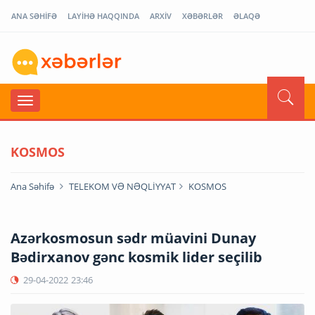
ANA SƏHİFƏ
LAYİHƏ HAQQINDA
ARXİV
XƏBƏRLƏR
ƏLAQƏ
KOSMOS
Ana Səhifə
TELEKOM VƏ NƏQLİYYAT
KOSMOS
Azərkosmosun sədr müavini Dunay
Bədirxanov gənc kosmik lider seçilib
29-04-2022
23:46