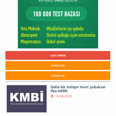
SON XƏBƏR
POPULYAR
YAZARLAR
Daha bir onlayn mərc şəbəkəsi
ifşa edilib
10-08-2026