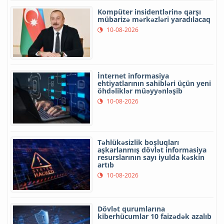
Kompüter insidentlərinə qarşı
mübarizə mərkəzləri yaradılacaq
10-08-2026
İnternet informasiya
ehtiyatlarının sahibləri üçün yeni
öhdəliklər müəyyənləşib
10-08-2026
Təhlükəsizlik boşluqları
aşkarlanmış dövlət informasiya
resurslarının sayı iyulda kəskin
artıb
10-08-2026
Dövlət qurumlarına
kiberhücumlar 10 faizədək azalıb