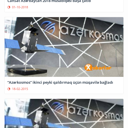
CanSat Azərbaycan 2018 müsabiqəsi başa çatıb
01-10-2018
“Azərkosmos” ikinci peyki qaldırmaq üçün müqavilə bağladı
18-02-2015