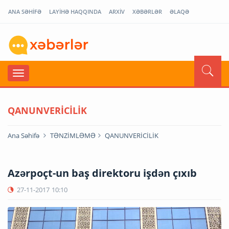
ANA SƏHİFƏ
LAYİHƏ HAQQINDA
ARXİV
XƏBƏRLƏR
ƏLAQƏ
QANUNVERİCİLİK
Ana Səhifə
TƏNZİMLƏMƏ
QANUNVERİCİLİK
Azərpoçt-un baş direktoru işdən çıxıb
27-11-2017
10:10