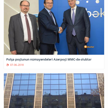
Polşa poçtunun nümayəndələri Azərpoçt MMC-də olublar
07-06-2018