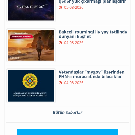
qədər yük çıxarmağı planlaşdırır
05-08-2026
Bakcell rouminqi ilə yay tətilində
dünyanı kəşf et
04-08-2026
Vətəndaşlar “mygov” üzərindən
FHN-ə müraciət edə biləcəklər
04-08-2026
Bütün xəbərlər