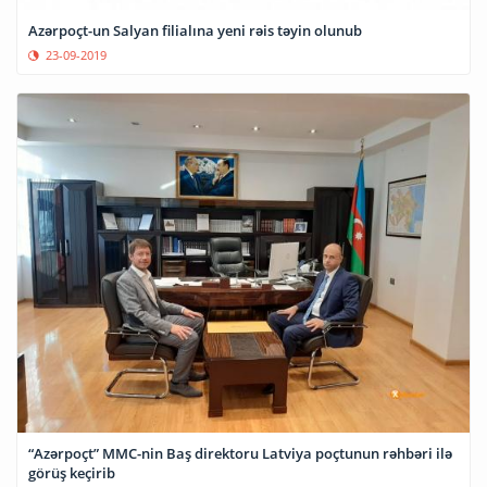
Azərpoçt-un Salyan filialına yeni rəis təyin olunub
23-09-2019
“Azərpoçt” MMC-nin Baş direktoru Latviya poçtunun rəhbəri ilə
görüş keçirib