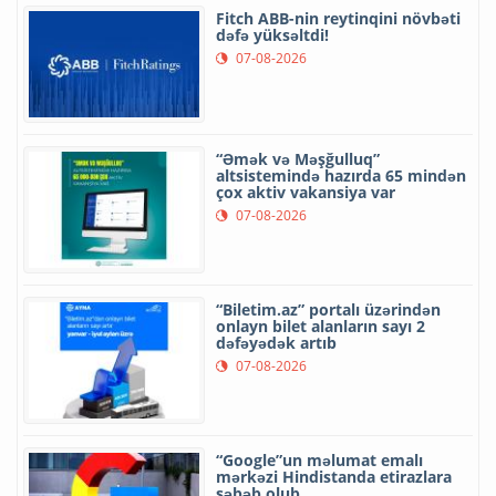
Fitch ABB-nin reytinqini növbəti
dəfə yüksəltdi!
07-08-2026
“Əmək və Məşğulluq”
altsistemində hazırda 65 mindən
çox aktiv vakansiya var
07-08-2026
“Biletim.az” portalı üzərindən
onlayn bilet alanların sayı 2
dəfəyədək artıb
07-08-2026
“Google”un məlumat emalı
mərkəzi Hindistanda etirazlara
səbəb olub