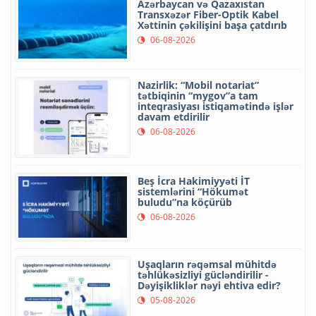
Azərbaycan və Qazaxıstan
Transxəzər Fiber-Optik Kabel
Xəttinin çəkilişini başa çatdırıb
06-08-2026
Nazirlik: “Mobil notariat”
tətbiqinin “mygov”a tam
inteqrasiyası istiqamətində işlər
davam etdirilir
06-08-2026
Beş İcra Hakimiyyəti İT
sistemlərini “Hökumət
buludu”na köçürüb
06-08-2026
Uşaqların rəqəmsal mühitdə
təhlükəsizliyi gücləndirilir -
Dəyişikliklər nəyi ehtiva edir?
05-08-2026