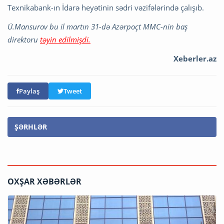
Texnikabank-ın İdarə heyətinin sədri vəzifələrində çalışıb.
Ü.Mansurov bu il martın 31-də Azərpoçt MMC-nin baş
direktoru
təyin edilmişdi.
Xeberler.az
Paylaş
Tweet
ŞƏRHLƏR
OXŞAR XƏBƏRLƏR