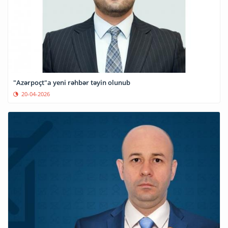
"Azərpoçt"a yeni rəhbər təyin olunub
20-04-2026