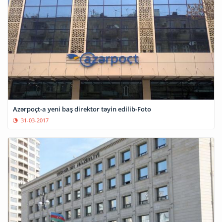
Azərpoçt-a yeni baş direktor təyin edilib-Foto
31-03-2017