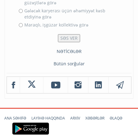
güzəştlərə görə
Gələcək karyerası üçün əhəmiyyət kəsb
etdiyinə görə
Maraqlı, işgüzar kollektivə görə
NƏTİCƏLƏR
Bütün sorğular
ANA SƏHİFƏ
LAYİHƏ HAQQINDA
ARXİV
XƏBƏRLƏR
ƏLAQƏ