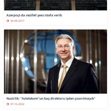
Azərpoçt-da vəzifəli şəxs istefa verib
30-08-2017
Nazirlik: "Aztelekom"un baş direktoru işdən çıxarılmayıb"
07-12-2022