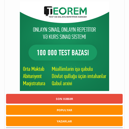
SON XƏBƏR
POPULYAR
YAZARLAR