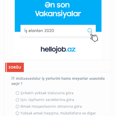
SORĞU
İT mütəxəssislər iş yerlərini hansı meyarlar əsasında
seçir ?
Şirkətin yüksək statusuna görə
İşin, layihənin xarakterinə görə
Əmək müqaviləsinin olmasına görə
Yüksək əmək haqqına, mükafatlara və digər