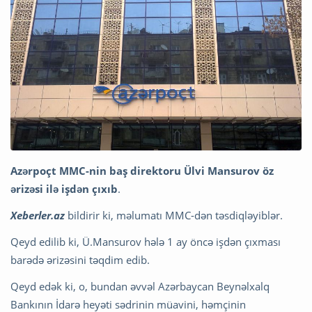
Azərpoçt MMC-nin baş direktoru Ülvi Mansurov öz
ərizəsi ilə işdən çıxıb
.
Xeberler.az
bildirir ki, məlumatı MMC-dən təsdiqləyiblər.
Qeyd edilib ki, Ü.Mansurov hələ 1 ay öncə işdən çıxması
barədə ərizəsini təqdim edib.
Qeyd edək ki, o, bundan əvvəl Azərbaycan Beynəlxalq
Bankının İdarə heyəti sədrinin müavini, həmçinin