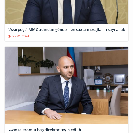
"Azərpoçt" MMC adından göndərilən saxta mesajların sayı artıb
25-01-2024
“AzInTelecom”a baş direktor təyin edilib