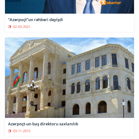
“Azərpoçt”un rəhbəri dəyişdi
02-03-2021
Azərpoçt-un baş direktoru saxlanılıb
03-11-2015