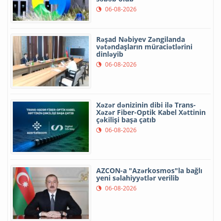
06-08-2026
Rəşad Nəbiyev Zəngilanda
vətəndaşların müraciətlərini
dinləyib
06-08-2026
Xəzər dənizinin dibi ilə Trans-
Xəzər Fiber-Optik Kabel Xəttinin
çəkilişi başa çatıb
06-08-2026
AZCON-a "Azərkosmos"la bağlı
yeni səlahiyyətlər verilib
06-08-2026