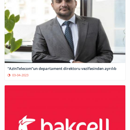
“AzInTelecom”un departament direktoru vəzifəsindən ayrılıb
03-04-2023