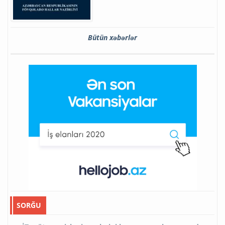
Bütün xəbərlər
SORĞU