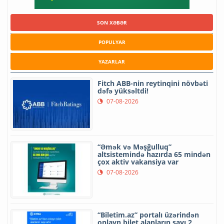
SON XƏBƏR
POPULYAR
YAZARLAR
Fitch ABB-nin reytinqini növbəti
dəfə yüksəltdi!
07-08-2026
“Əmək və Məşğulluq”
altsistemində hazırda 65 mindən
çox aktiv vakansiya var
07-08-2026
“Biletim.az” portalı üzərindən
onlayn bilet alanların sayı 2