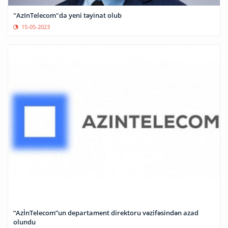
"AzInTelecom"da yeni təyinat olub
15-05-2023
“AzİnTelecom”un departament direktoru vəzifəsindən azad
olundu