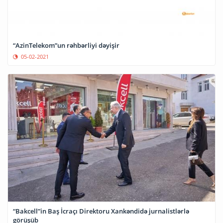
“AzinTelekom”un rəhbərliyi dəyişir
05-02-2021
“Bakcell”in Baş İcraçı Direktoru Xankəndidə jurnalistlərlə
görüşüb