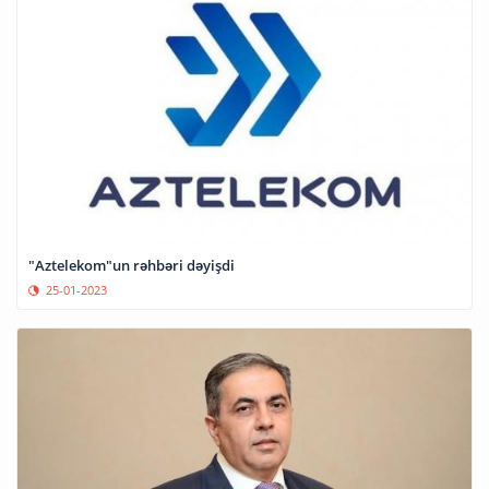
"Aztelekom"un rəhbəri dəyişdi
25-01-2023