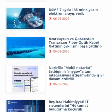
DSMF 7 ayda 135 minə yaxın
elektron arayış verib
06-08-2026
Azərbaycan və Qazaxıstan
Transxəzər Fiber-Optik Kabel
Xəttinin çəkilişini başa çatdırıb
06-08-2026
Nazirlik: “Mobil notariat”
tətbiqinin “mygov”a tam
inteqrasiyası istiqamətində işlər
davam etdirilir
06-08-2026
Beş İcra Hakimiyyəti İT
sistemlərini “Hökumət
buludu”na köçürüb