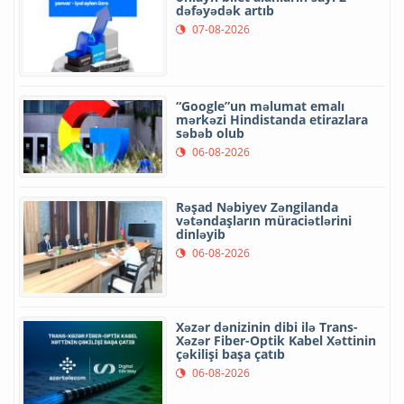
dəfəyədək artıb
07-08-2026
“Google”un məlumat emalı
mərkəzi Hindistanda etirazlara
səbəb olub
06-08-2026
Rəşad Nəbiyev Zəngilanda
vətəndaşların müraciətlərini
dinləyib
06-08-2026
Xəzər dənizinin dibi ilə Trans-
Xəzər Fiber-Optik Kabel Xəttinin
çəkilişi başa çatıb
06-08-2026