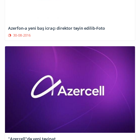
Azerfon-a yeni baş icraçı direktor təyin edilib-Foto
30-08-2016
"Azercell"də yeni təyinat