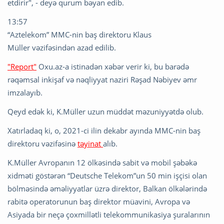
etdirir", - deyə qurum bəyan edib.
13:57
“Aztelekom” MMC-nin baş direktoru Klaus
Müller vəzifəsindən azad edilib.
"Report"
Oxu.az-a istinadən xəbər verir ki, bu barədə
rəqəmsal inkişaf və nəqliyyat naziri Rəşad Nəbiyev əmr
imzalayıb.
Qeyd edək ki, K.Müller uzun müddət məzuniyyətdə olub.
Xatırladaq ki, o, 2021-ci ilin dekabr ayında MMC-nin baş
direktoru vəzifəsinə
təyinat
alıb.
K.Müller Avropanın 12 ölkəsində sabit və mobil şəbəkə
xidməti göstərən “Deutsche Telekom”un 50 min işçisi olan
bölməsində əməliyyatlar üzrə direktor, Balkan ölkələrində
rabitə operatorunun baş direktor müavini, Avropa və
Asiyada bir neçə çoxmillətli telekommunikasiya şuralarının