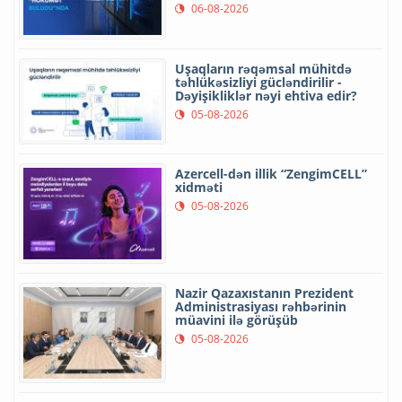
06-08-2026
Uşaqların rəqəmsal mühitdə
təhlükəsizliyi gücləndirilir -
Dəyişikliklər nəyi ehtiva edir?
05-08-2026
Azercell-dən illik “ZengimCELL”
xidməti
05-08-2026
Nazir Qazaxıstanın Prezident
Administrasiyası rəhbərinin
müavini ilə görüşüb
05-08-2026