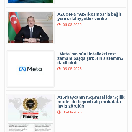
AZCON-a "Azərkosmos"la bağlı
yeni səlahiyyətlər verilib
06-08-2026
“Meta”nın süni intellekti test
zamanı başqa şirkətin sisteminə
daxil olub
06-08-2026
Azərbaycanın rəqəmsal idarəçilik
model iki beynəlxalq mükafata
layiq görülüb
06-08-2026