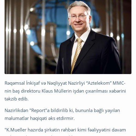
Rəqəmsal İnkişaf və Nəqliyyat Nazirliyi “Aztelekom” MMC-
nin baş direktoru Klaus Müllerin işdən çıxarılması xəbərini
təkzib edib.
Nazirlikdən "Report"a bildirilib ki, bununla bağlı yayılan
məlumatlar həqiqəti əks etdirmir.
"K.Mueller hazırda şirkətin rəhbəri kimi fəaliyyətini davam