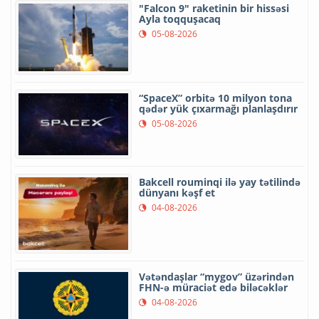
"Falcon 9" raketinin bir hissəsi
Ayla toqquşacaq
05-08-2026
“SpaceX” orbitə 10 milyon tona
qədər yük çıxarmağı planlaşdırır
05-08-2026
Bakcell rouminqi ilə yay tətilində
dünyanı kəşf et
04-08-2026
Vətəndaşlar “mygov” üzərindən
FHN-ə müraciət edə biləcəklər
04-08-2026