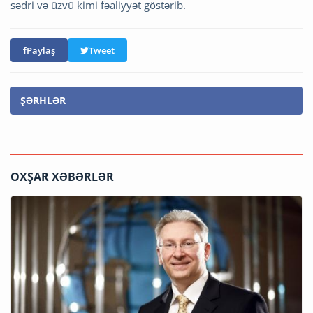
sədri və üzvü kimi fəaliyyət göstərib.
Paylaş
Tweet
ŞƏRHLƏR
OXŞAR XƏBƏRLƏR