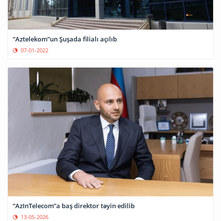
“Aztelekom”un Şuşada filialı açılıb
07-01-2022
“AzInTelecom”a baş direktor təyin edilib
13-05-2026