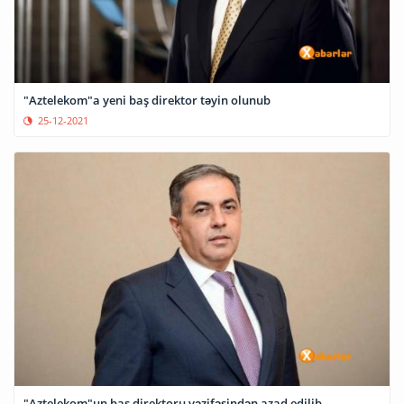
"Aztelekom"a yeni baş direktor təyin olunub
25-12-2021
"Aztelekom"un baş direktoru vəzifəsindən azad edilib