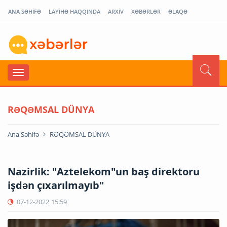
ANA SƏHİFƏ
LAYİHƏ HAQQINDA
ARXİV
XƏBƏRLƏR
ƏLAQƏ
RƏQƏMSAL DÜNYA
Ana Səhifə
RƏQƏMSAL DÜNYA
Nazirlik: "Aztelekom"un baş direktoru
işdən çıxarılmayıb"
07-12-2022
15:59