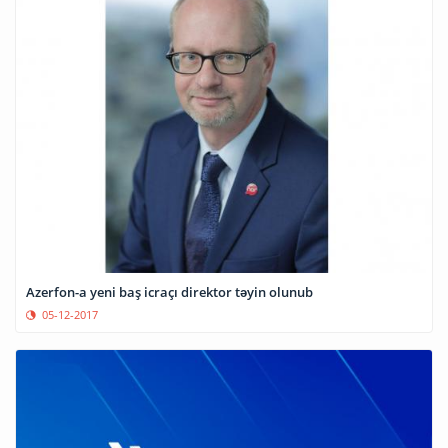
Azerfon-a​ yeni baş icraçı direktor təyin olunub
05-12-2017