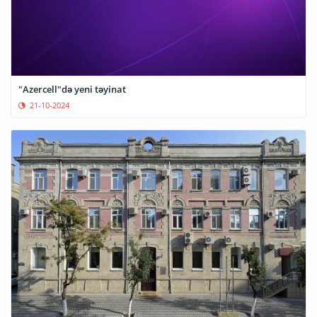
"Azercell"də yeni təyinat
21-10-2024