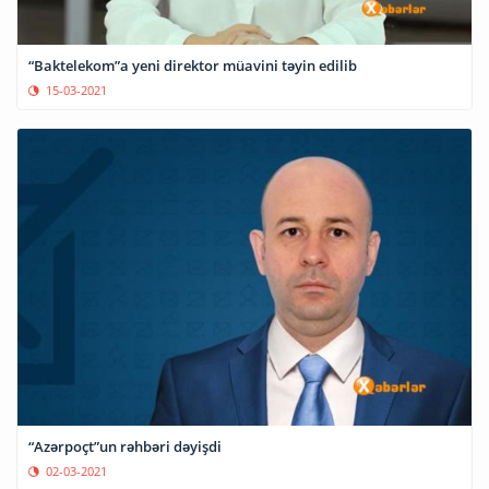
“Baktelekom”a yeni direktor müavini təyin edilib
15-03-2021
“Azərpoçt”un rəhbəri dəyişdi
02-03-2021