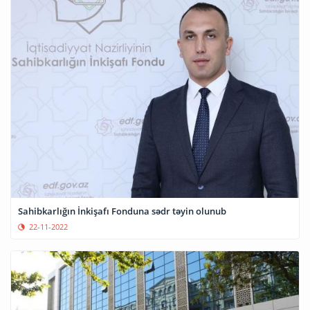
Sahibkarlığın İnkişafı Fonduna sədr təyin olunub
22-11-2022