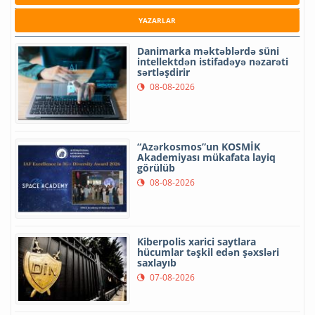
YAZARLAR
Danimarka məktəblərdə süni
intellektdən istifadəyə nəzarəti
sərtləşdirir
08-08-2026
“Azərkosmos”un KOSMİK
Akademiyası mükafata layiq
görülüb
08-08-2026
Kiberpolis xarici saytlara
hücumlar təşkil edən şəxsləri
saxlayıb
07-08-2026