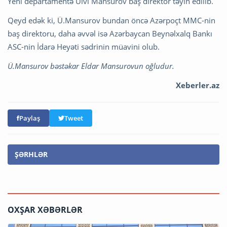
Yeni departamentə Ülvi Mansurov baş direktor təyin edilib.
Qeyd edək ki, Ü.Mansurov bundan öncə Azərpoçt MMC-nin
baş direktoru, daha əvvəl isə Azərbaycan Beynəlxalq Bankı
ASC-nin İdarə Heyəti sədrinin müavini olub.
Ü.Mansurov bəstəkar Eldar Mansurovun oğludur.
Xeberler.az
Paylaş
Tweet
ŞƏRHLƏR
OXŞAR XƏBƏRLƏR