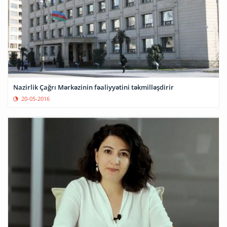
Nazirlik Çağrı Mərkəzinin fəaliyyətini təkmilləşdirir
20-05-2016