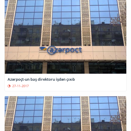
Azərpoçt-un baş direktoru işdən çıxıb
27-11-2017