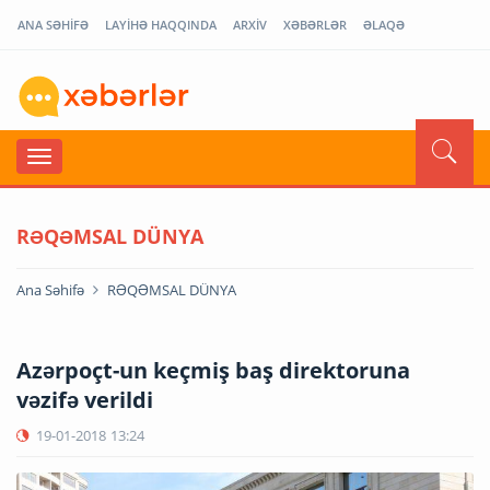
ANA SƏHİFƏ
LAYİHƏ HAQQINDA
ARXİV
XƏBƏRLƏR
ƏLAQƏ
RƏQƏMSAL DÜNYA
Ana Səhifə
RƏQƏMSAL DÜNYA
Azərpoçt-un keçmiş baş direktoruna
vəzifə verildi
19-01-2018
13:24