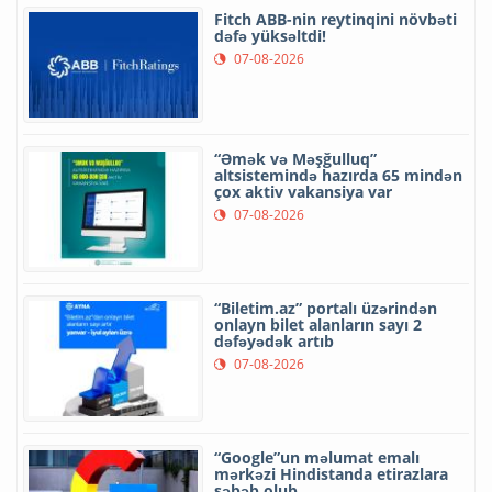
Fitch ABB-nin reytinqini növbəti
dəfə yüksəltdi!
07-08-2026
“Əmək və Məşğulluq”
altsistemində hazırda 65 mindən
çox aktiv vakansiya var
07-08-2026
“Biletim.az” portalı üzərindən
onlayn bilet alanların sayı 2
dəfəyədək artıb
07-08-2026
“Google”un məlumat emalı
mərkəzi Hindistanda etirazlara
səbəb olub