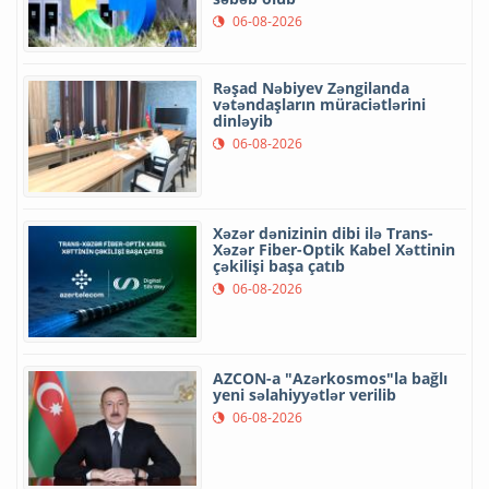
06-08-2026
Rəşad Nəbiyev Zəngilanda
vətəndaşların müraciətlərini
dinləyib
06-08-2026
Xəzər dənizinin dibi ilə Trans-
Xəzər Fiber-Optik Kabel Xəttinin
çəkilişi başa çatıb
06-08-2026
AZCON-a "Azərkosmos"la bağlı
yeni səlahiyyətlər verilib
06-08-2026