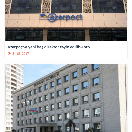
Azərpoçt-a yeni baş direktor təyin edilib-Foto
31-03-2017