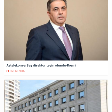
Aztelekom-a Baş direktor təyin olundu-Rəsmi
02-12-2016