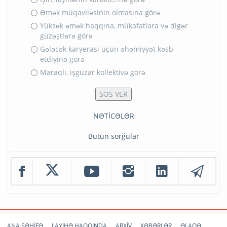
Əmək müqaviləsinin olmasına görə
Yüksək əmək haqqına, mükafatlara və digər
güzəştlərə görə
Gələcək karyerası üçün əhəmiyyət kəsb
etdiyinə görə
Maraqlı, işgüzar kollektivə görə
NƏTİCƏLƏR
Bütün sorğular
ANA SƏHİFƏ
LAYİHƏ HAQQINDA
ARXİV
XƏBƏRLƏR
ƏLAQƏ