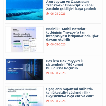
Azərbaycan və Qazaxıstan
Transxəzər Fiber-Optik Kabel
Xəttinin çəkilişini başa çatdırıb
06-08-2026
Nazirlik: “Mobil notariat”
tətbiqinin “mygov”a tam
inteqrasiyası istiqamətində işlər
davam etdirilir
06-08-2026
Beş İcra Hakimiyyəti İT
sistemlərini “Hökumət
buludu”na köçürüb
06-08-2026
Uşaqların rəqəmsal mühitdə
təhlükəsizliyi gücləndirilir -
Dəyişikliklər nəyi ehtiva edir?
05-08-2026