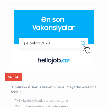
SORĞU
İT mütəxəssislər iş yerlərini hansı meyarlar əsasında
seçir ?
Şirkətin yüksək statusuna görə
İşin, layihənin xarakterinə görə