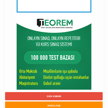
SON XƏBƏR
POPULYAR