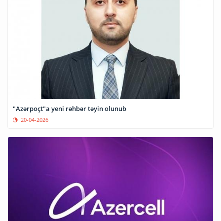
"Azərpoçt"a yeni rəhbər təyin olunub
20-04-2026