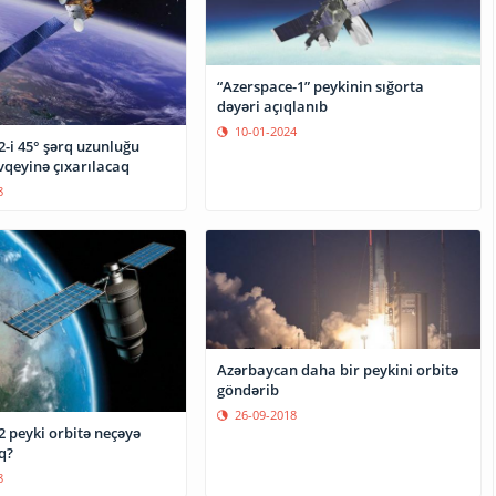
“Azerspace-1” peykinin sığorta
dəyəri açıqlanıb
10-01-2024
-i 45° şərq uzunluğu
vqeyinə çıxarılacaq
8
Azərbaycan daha bir peykini orbitə
göndərib
26-09-2018
2 peyki orbitə neçəyə
q?
8