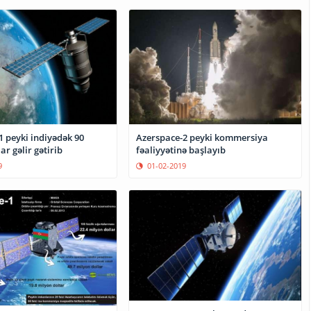
1 peyki indiyədək 90
Azerspace-2 peyki kommersiya
ar gəlir gətirib
fəaliyyətinə başlayıb
9
01-02-2019