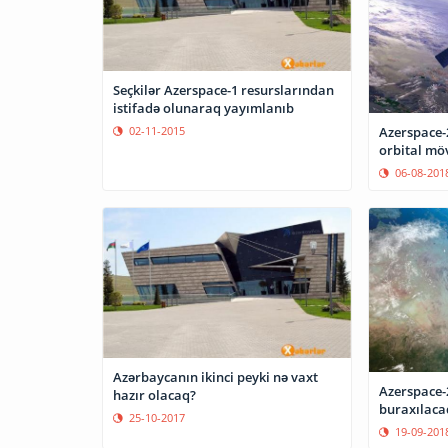
Seçkilər Azerspace-1 resurslarından
istifadə olunaraq yayımlanıb
Azerspace-2
02-11-2015
orbital mö
06-08-201
Azərbaycanın ikinci peyki nə vaxt
Azerspace-
hazır olacaq?
buraxılaca
25-10-2017
19-09-201