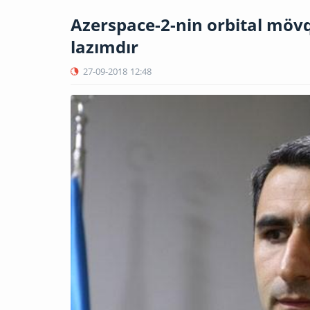
Azerspace-2-nin orbital möv
lazımdır
27-09-2018
12:48