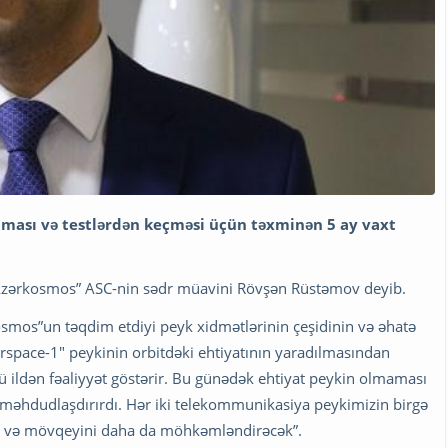
tması və testlərdən keçməsi üçün təxminən 5 ay vaxt
 "Azərkosmos” ASC-nin sədr müavini Rövşən Rüstəmov deyib.
smos”un təqdim etdiyi peyk xidmətlərinin çeşidinin və əhatə
erspace-1" peykinin orbitdəki ehtiyatının yaradılmasından
-cü ildən fəaliyyət göstərir. Bu günədək ehtiyat peykin olmaması
 məhdudlaşdırırdı. Hər iki telekommunikasiya peykimizin birgə
nı və mövqeyini daha da möhkəmləndirəcək”.