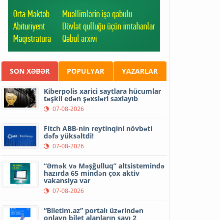
SON XƏBƏR
POPULYAR
YAZARLAR
Kiberpolis xarici saytlara hücumlar
təşkil edən şəxsləri saxlayıb
07-08-2026
Fitch ABB-nin reytinqini növbəti
dəfə yüksəltdi!
07-08-2026
“Əmək və Məşğulluq” altsistemində
hazırda 65 mindən çox aktiv
vakansiya var
07-08-2026
“Biletim.az” portalı üzərindən
onlayn bilet alanların sayı 2