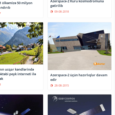
Azerspace-2 Kuru kosmodromuna
1 ölkəmizə 50 milyon
gətirilib
andırıb
09-08-2018
7
ın ucqar kəndlərində
ktəbi peyk interneti ilə
Azerspace-2 üçün hazırlıqlar davam
ək
edir
8
28-08-2015