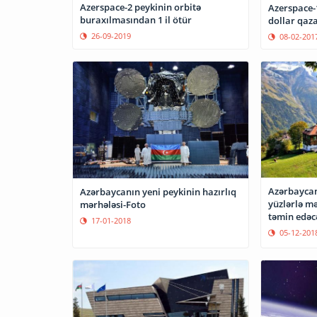
Azerspace-2 peykinin orbitə
Azerspace-
buraxılmasından 1 il ötür
dollar qaz
26-09-2019
08-02-201
Azərbaycan
Azərbaycanın yeni peykinin hazırlıq
yüzlərlə mə
mərhələsi-Foto
təmin edəc
17-01-2018
05-12-201