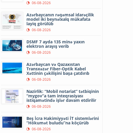
06-08-2026
Azərbaycanın rəqəmsal idarəçilik
model iki beynəlxalq mükafata
layiq görülüb
06-08-2026
DSMF 7 ayda 135 minə yaxın
elektron arayış verib
06-08-2026
Azərbaycan və Qazaxıstan
Transxəzər Fiber-Optik Kabel
Xəttinin çəkilişini başa çatdırıb
06-08-2026
Nazirlik: “Mobil notariat” tətbiqinin
“mygov”a tam inteqrasiyası
istiqamətində işlər davam etdirilir
06-08-2026
Beş İcra Hakimiyyəti İT sistemlərini
“Hökumət buludu”na köçürüb
06-08-2026