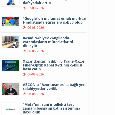
dəfəyədək artıb
07-08-2026
“Google”un məlumat emalı mərkəzi
Hindistanda etirazlara səbəb olub
06-08-2026
Rəşad Nəbiyev Zəngilanda
vətəndaşların müraciətlərini
dinləyib
06-08-2026
Xəzər dənizinin dibi ilə Trans-Xəzər
Fiber-Optik Kabel Xəttinin çəkilişi
başa çatıb
06-08-2026
AZCON-a "Azərkosmos"la bağlı yeni
səlahiyyətlər verilib
06-08-2026
“Meta”nın süni intellekti test
zamanı başqa şirkətin sisteminə
daxil olub