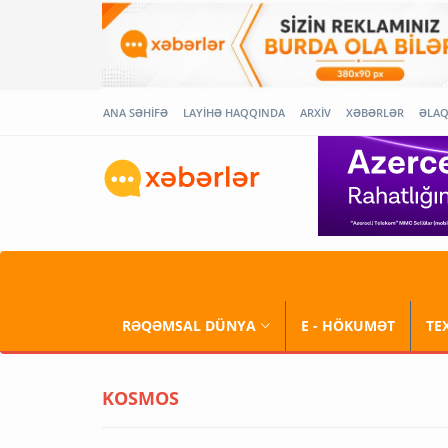
ANA SƏHİFƏ
LAYİHƏ HAQQINDA
ARXİV
XƏBƏRLƏR
ƏLA
RƏQƏMSAL DÜNYA
E - HÖKUMƏT
TE
KOSMOS