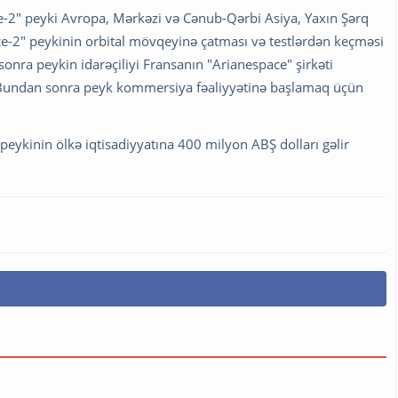
e-2" peyki Avropa, Mərkəzi və Cənub-Qərbi Asiya, Yaxın Şərq
ace-2" peykinin orbital mövqeyinə çatması və testlərdən keçməsi
nra peykin idarəçiliyi Fransanın "Arianespace" şirkəti
. Bundan sonra peyk kommersiya fəaliyyətinə başlamaq üçün
eykinin ölkə iqtisadiyyatına 400 milyon ABŞ dolları gəlir