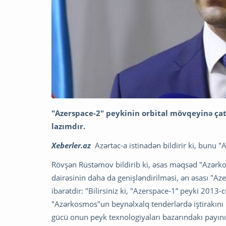
"Azerspace-2" peykinin orbital mövqeyinə ça
lazımdır.
Xeberler.az
Azərtac-a istinadən bildirir ki, bunu
Rövşən Rüstəmov bildirib ki, əsas məqsəd "Azərko
dairəsinin daha da genişləndirilməsi, ən əsası "Az
ibarətdir: "Bilirsiniz ki, "Azerspace-1” peyki 2013
"Azərkosmos"un beynəlxalq tenderlərdə iştirakını
gücü onun peyk texnologiyaları bazarındakı payı