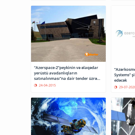
“Azerspace-2”peykinin və əlaqədar
“Azərkosmo
yerüstü avadanlıqların
Systems” şi
satınalınması”na dair tender üzrə
edəcək
təkliflər zərfləri açıldı
24-04-2015
29-07-202