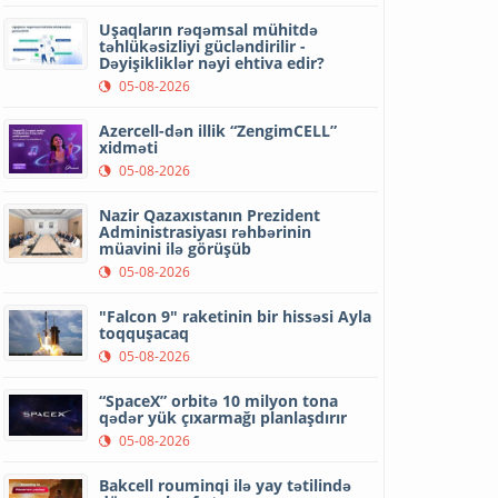
Uşaqların rəqəmsal mühitdə
təhlükəsizliyi gücləndirilir -
Dəyişikliklər nəyi ehtiva edir?
05-08-2026
Azercell-dən illik “ZengimCELL”
xidməti
05-08-2026
Nazir Qazaxıstanın Prezident
Administrasiyası rəhbərinin
müavini ilə görüşüb
05-08-2026
"Falcon 9" raketinin bir hissəsi Ayla
toqquşacaq
05-08-2026
“SpaceX” orbitə 10 milyon tona
qədər yük çıxarmağı planlaşdırır
05-08-2026
Bakcell rouminqi ilə yay tətilində