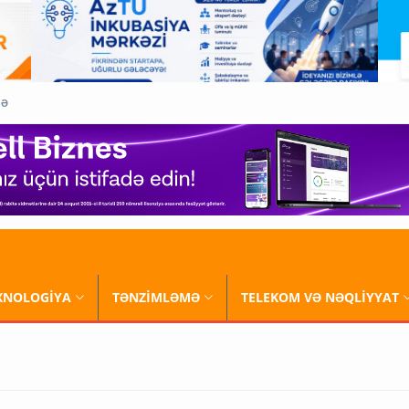
QƏ
XNOLOGİYA
TƏNZİMLƏMƏ
TELEKOM VƏ NƏQLİYYAT