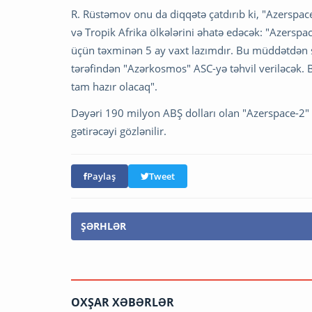
R. Rüstəmov onu da diqqətə çatdırıb ki, "Azerspac
və Tropik Afrika ölkələrini əhatə edəcək: "Azersp
üçün təxminən 5 ay vaxt lazımdır. Bu müddətdən so
tərəfindən "Azərkosmos" ASC-yə təhvil veriləcək
tam hazır olacaq".
Dəyəri 190 milyon ABŞ dolları olan "Azerspace-2" p
gətirəcəyi gözlənilir.
Paylaş
Tweet
ŞƏRHLƏR
OXŞAR XƏBƏRLƏR