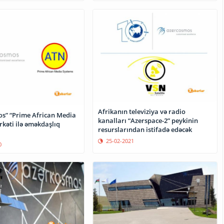
Afrikanın televiziya və radio
s” “Prime African Media
kanalları “Azerspace-2” peykinin
rkəti ilə əməkdaşlıq
resurslarından istifadə edəcək
25-02-2021
0