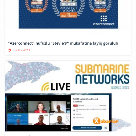
"Azerconnect" nüfuzlu "Stevie®" mükafatına layiq görülüb
19-10-2023