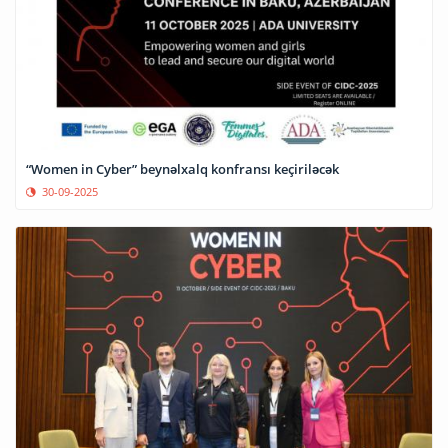
“Women in Cyber” beynəlxalq konfransı keçiriləcək
30-09-2025