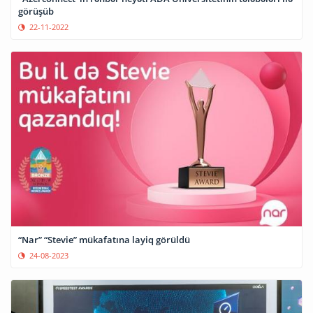
görüşüb
22-11-2022
“Nar” “Stevie” mükafatına layiq görüldü
24-08-2023