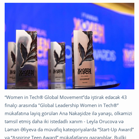
“Women in Tech® Global Movement”də iştirak edəcək 43
finalçı arasında "Global Leadership Women in Tech®”
mükafatına layiq görülən Ana Nakaşidze ilə yanaşı, ölkəmizi
təmsil etmiş daha iki istedadlı xanım - Leyla Orucova və
Ləman Əliyeva da müvafiq kateqoriyalarda “Start-Up Award”
və “Aspiring Teen Award” mükafatlarını qazanıblar. Builki