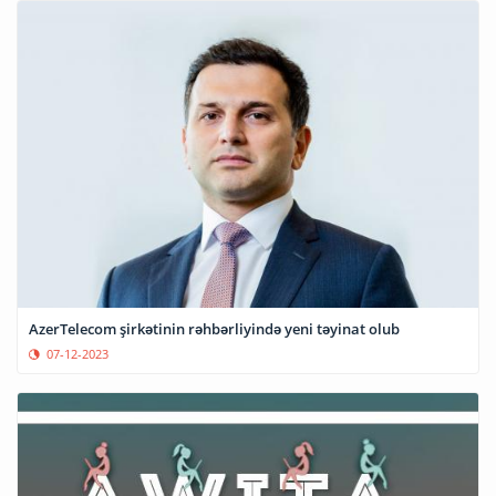
AzerTelecom şirkətinin rəhbərliyində yeni təyinat olub
07-12-2023