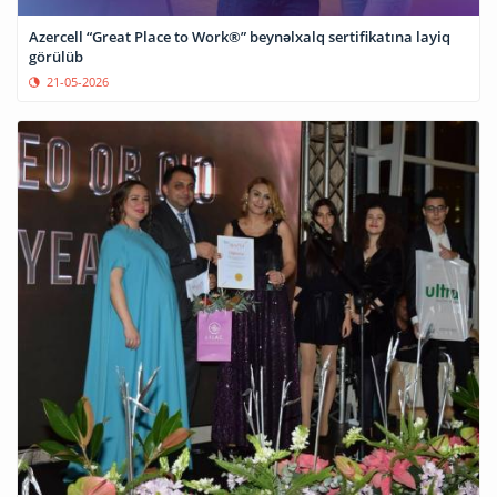
Azercell “Great Place to Work®” beynəlxalq sertifikatına layiq
görülüb
21-05-2026