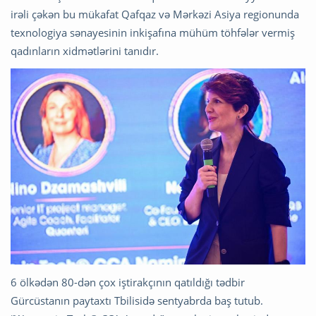
irəli çəkən bu mükafat Qafqaz və Mərkəzi Asiya regionunda
texnologiya sənayesinin inkişafına mühüm töhfələr vermiş
qadınların xidmətlərini tanıdır.
6 ölkədən 80-dən çox iştirakçının qatıldığı tədbir
Gürcüstanın paytaxtı Tbilisidə sentyabrda baş tutub.