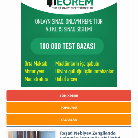
SON XƏBƏR
POPULYAR
YAZARLAR
Rəşad Nəbiyev Zəngilanda
vətəndaşların müraciətlərini