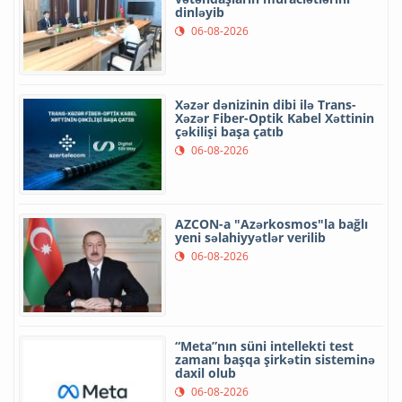
dinləyib
06-08-2026
Xəzər dənizinin dibi ilə Trans-
Xəzər Fiber-Optik Kabel Xəttinin
çəkilişi başa çatıb
06-08-2026
AZCON-a "Azərkosmos"la bağlı
yeni səlahiyyətlər verilib
06-08-2026
“Meta”nın süni intellekti test
zamanı başqa şirkətin sisteminə
daxil olub
06-08-2026