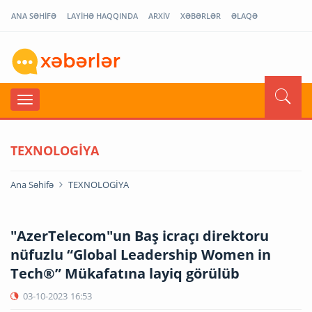
ANA SƏHİFƏ
LAYİHƏ HAQQINDA
ARXİV
XƏBƏRLƏR
ƏLAQƏ
TEXNOLOGİYA
Ana Səhifə
TEXNOLOGİYA
"AzerTelecom"un Baş icraçı direktoru
nüfuzlu “Global Leadership Women in
Tech®” Mükafatına layiq görülüb
03-10-2023
16:53