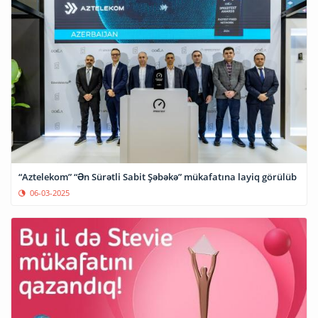
“Aztelekom” “Ən Sürətli Sabit Şəbəkə” mükafatına layiq görülüb
06-03-2025