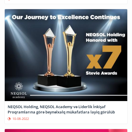
NEQSOL Holding, NEQSOL Academy və Liderlik İnkişaf
Proqramlarına görə beynəlxalq mükafatlara layiq görülüb
10-08-2022