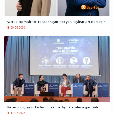
AzerTelecom şirkəti rəhbər heyətində yeni təyinatları elan edir
30-06-2020
Bu texnologiya şirkətlərinin rəhbərliyi tələbələrlə görüşüb
14-12-2022