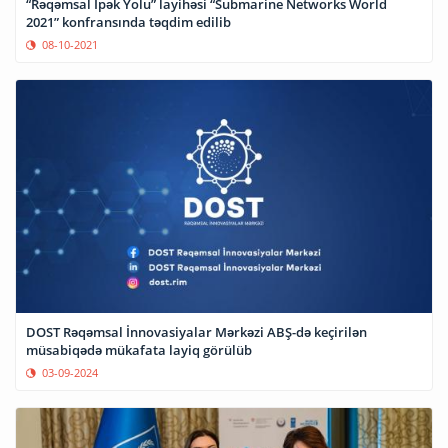
“Rəqəmsal İpək Yolu” layihəsi “Submarine Networks World
2021” konfransında təqdim edilib
08-10-2021
DOST Rəqəmsal İnnovasiyalar Mərkəzi ABŞ-də keçirilən
müsabiqədə mükafata layiq görülüb
03-09-2024