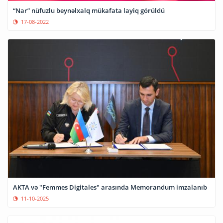
“Nar” nüfuzlu beynəlxalq mükafata layiq görüldü
17-08-2022
AKTA və "Femmes Digitales" arasında Memorandum imzalanıb
11-10-2025