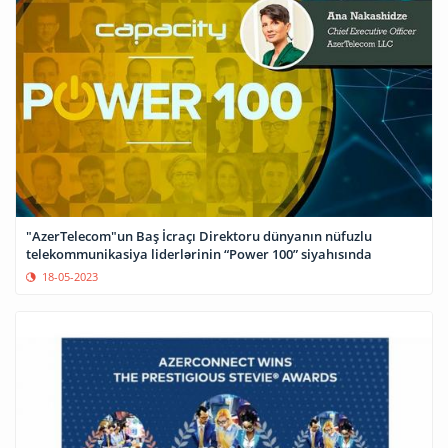
"AzerTelecom"un Baş İcraçı Direktoru dünyanın nüfuzlu
telekommunikasiya liderlərinin “Power 100” siyahısında
18-05-2023