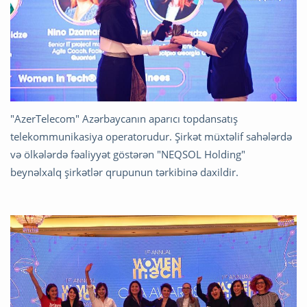
"AzerTelecom" Azərbaycanın aparıcı topdansatış
telekommunikasiya operatorudur. Şirkət müxtəlif sahələrdə
və ölkələrdə fəaliyyət göstərən "NEQSOL Holding"
beynəlxalq şirkətlər qrupunun tərkibinə daxildir.