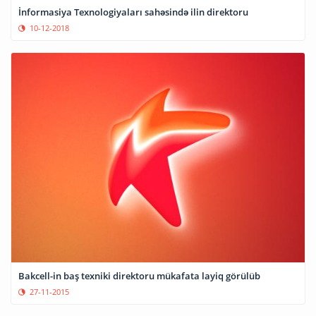
İnformasiya Texnologiyaları sahəsində ilin direktoru
10-12-2018
Bakcell-in baş texniki direktoru mükafata layiq görülüb
27-11-2015