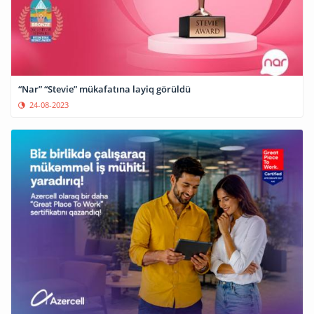
“Nar” “Stevie” mükafatına layiq görüldü
24-08-2023