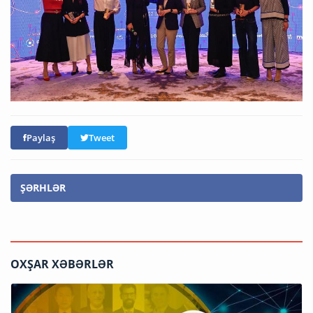
Paylaş
Tweet
ŞƏRHLƏR
OXŞAR XƏBƏRLƏR