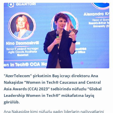
"AzerTelecom" şirkətinin Baş icraçı direktoru Ana
Nakaşidze “Women in Tech® Caucasus and Central
Asia Awards (CCA) 2023” tədbirində nüfuzlu “Global
Leadership Women in Tech®” mükafatına layiq
görülüb.
Ana Nakaşidze kimi nüfuzlu qadın liderlərin nailiyyətlərini