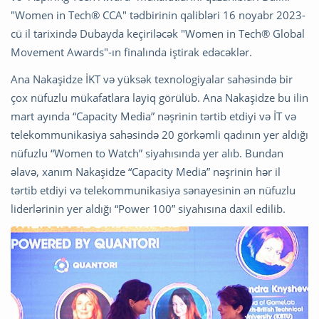
"Women in Tech® CCA" tədbirinin qalibləri 16 noyabr 2023-
cü il tarixində Dubayda keçiriləcək "Women in Tech® Global
Movement Awards"-ın finalında iştirak edəcəklər.
Ana Nakaşidze İKT və yüksək texnologiyalar sahəsində bir
çox nüfuzlu mükafatlara layiq görülüb. Ana Nakaşidze bu ilin
mart ayında “Capacity Media” nəşrinin tərtib etdiyi və İT və
telekommunikasiya sahəsində 20 görkəmli qadının yer aldığı
nüfuzlu “Women to Watch” siyahısında yer alıb. Bundan
əlavə, xanım Nakaşidze “Capacity Media” nəşrinin hər il
tərtib etdiyi və telekommunikasiya sənayesinin ən nüfuzlu
liderlərinin yer aldığı “Power 100” siyahısına daxil edilib.