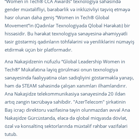
“Women in Tech® CCA Awards” texnologiya sahəsində
gender müxtəlifliyi, bərabərlik və inklüzivliyi təşviq etməyə
həsr olunan daha geniş “Women in Tech® Global
Movement”in (Qadınlar Texnologiyada Qlobal Hərəkatı) bir
hissəsidir. Bu hərəkat texnologiya sənayesinə əhəmiyyətli
təsir göstərmiş qadınların töhfələrini və yeniliklərini nümayiş
etdirmək üçün bir platformadır.
Ana Nakaşidzenin nüfuzlu “Global Leadership Women in
Tech®” Mükafatına layiq görülməsi onun texnologiya
sənayesində fəaliyyətinə olan sadiqliyini göstərməklə yanaşı,
həm də STEAM sahəsində çalışan xanımları ilhamlandırır.
Ana Nakaşidze telekommunikasiya sənayesində 20 ildən
artıq zəngin təcrübəyə sahibdir. "AzerTelecom" şirkətinin
Baş icraçı direktoru vəzifəsinə təyin olunmazdan əvvəl Ana
Nakaşidze Gürcüstanda, eləcə də qlobal miqyasda dövlət,
özəl və konsaltinq sektorlarında müxtəlif rəhbər vəzifələri
tutub.