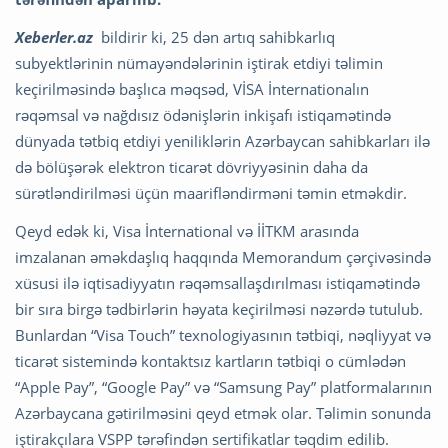
Xeberler.az
bildirir ki, 25 dən artıq sahibkarlıq
subyektlərinin nümayəndələrinin iştirak etdiyi təlimin
keçirilməsində başlıca məqsəd, VİSA İnternationalın
rəqəmsal və nağdısız ödənişlərin inkişafı istiqamətində
dünyada tətbiq etdiyi yeniliklərin Azərbaycan sahibkarları ilə
də bölüşərək elektron ticarət dövriyyəsinin daha da
sürətləndirilməsi üçün maarifləndirməni təmin etməkdir.
Qeyd edək ki, Visa İnternational və İİTKM arasında
imzalanan əməkdaşlıq haqqında Memorandum çərçivəsində
xüsusi ilə iqtisadiyyatın rəqəmsallaşdırılması istiqamətində
bir sıra birgə tədbirlərin həyata keçirilməsi nəzərdə tutulub.
Bunlardan “Visa Touch” texnologiyasının tətbiqi, nəqliyyat və
ticarət sistemində kontaktsız kartların tətbiqi o cümlədən
“Apple Pay”, “Google Pay” və “Samsung Pay” platformalarının
Azərbaycana gətirilməsini qeyd etmək olar. Təlimin sonunda
iştirakçılara VSPP tərəfindən sertifikatlar təqdim edilib.