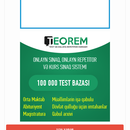
SON XƏBƏR