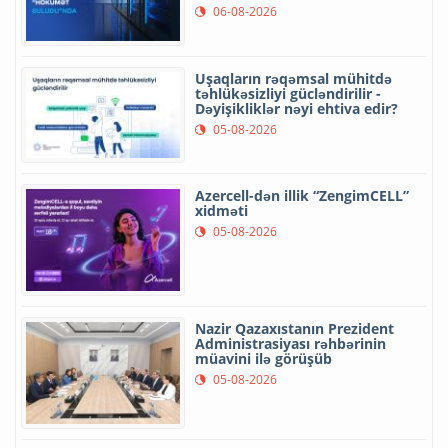
06-08-2026
Uşaqların rəqəmsal mühitdə
təhlükəsizliyi gücləndirilir -
Dəyişikliklər nəyi ehtiva edir?
05-08-2026
Azercell-dən illik “ZengimCELL”
xidməti
05-08-2026
Nazir Qazaxıstanın Prezident
Administrasiyası rəhbərinin
müavini ilə görüşüb
05-08-2026