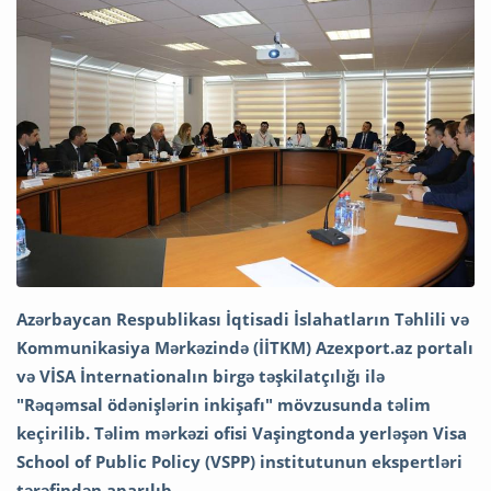
Azərbaycan Respublikası İqtisadi İslahatların Təhlili və
Kommunikasiya Mərkəzində (İİTKM) Azexport.az portalı
və VİSA İnternationalın birgə təşkilatçılığı ilə
"Rəqəmsal ödənişlərin inkişafı" mövzusunda təlim
keçirilib. Təlim mərkəzi ofisi Vaşingtonda yerləşən Visa
School of Public Policy (VSPP) institutunun ekspertləri
tərəfindən aparılıb.