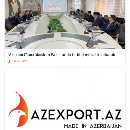
“Azexport” təcrübəsinin Pakistanda tətbiqi müzakirə olunub
19-05-2026