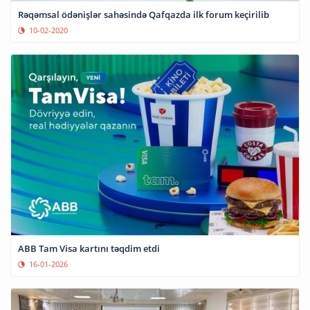
Rəqəmsal ödənişlər sahəsində Qafqazda ilk forum keçirilib
10-02-2020
ABB Tam Visa kartını təqdim etdi
16-01-2026