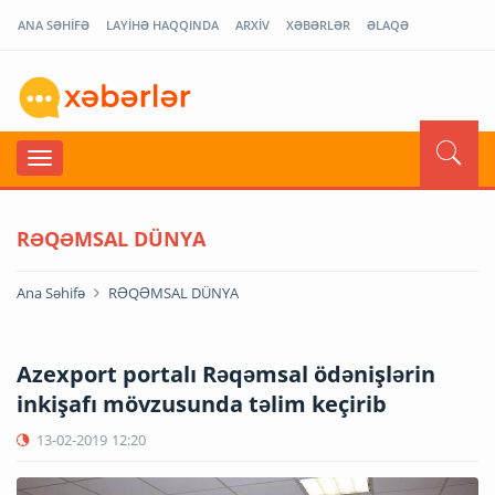
ANA SƏHİFƏ
LAYİHƏ HAQQINDA
ARXİV
XƏBƏRLƏR
ƏLAQƏ
RƏQƏMSAL DÜNYA
Ana Səhifə
RƏQƏMSAL DÜNYA
Azexport portalı Rəqəmsal ödənişlərin
inkişafı mövzusunda təlim keçirib
13-02-2019
12:20