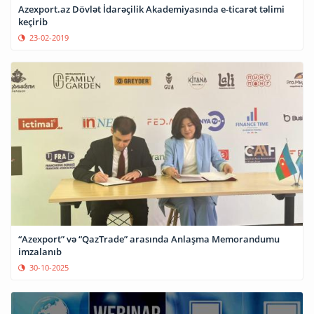
Azexport.az Dövlət İdarəçilik Akademiyasında e-ticarət təlimi
keçirib
23-02-2019
“Azexport” və “QazTrade” arasında Anlaşma Memorandumu
imzalanıb
30-10-2025