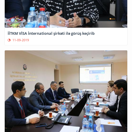
İİTKM VİSA İnternational şirkəti ilə görüş keçirib
11-09-2019