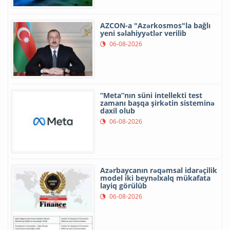
AZCON-a "Azərkosmos"la bağlı
yeni səlahiyyətlər verilib
06-08-2026
“Meta”nın süni intellekti test
zamanı başqa şirkətin sisteminə
daxil olub
06-08-2026
Azərbaycanın rəqəmsal idarəçilik
model iki beynəlxalq mükafata
layiq görülüb
06-08-2026