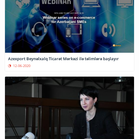
Azexport Beynəlxalq Ticarət Mərkəzi ilə təlimlərə başlayır
12-06-2020