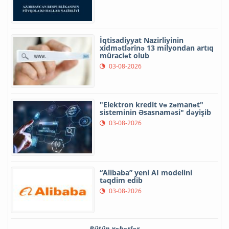
İqtisadiyyat Nazirliyinin
xidmətlərinə 13 milyondan artıq
müraciət olub
03-08-2026
"Elektron kredit və zəmanət"
sisteminin Əsasnaməsi" dəyişib
03-08-2026
“Alibaba” yeni AI modelini
təqdim edib
03-08-2026
Bütün xəbərlər