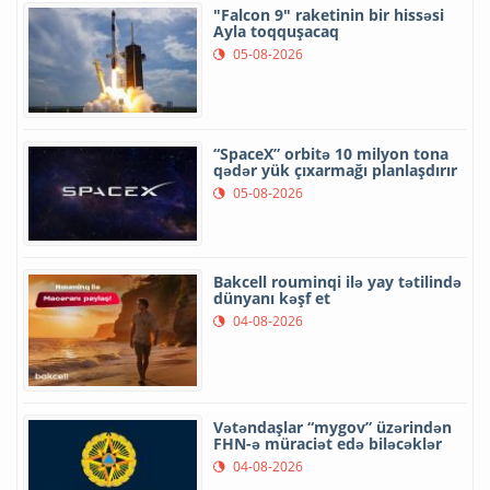
"Falcon 9" raketinin bir hissəsi
Ayla toqquşacaq
05-08-2026
“SpaceX” orbitə 10 milyon tona
qədər yük çıxarmağı planlaşdırır
05-08-2026
Bakcell rouminqi ilə yay tətilində
dünyanı kəşf et
04-08-2026
Vətəndaşlar “mygov” üzərindən
FHN-ə müraciət edə biləcəklər
04-08-2026