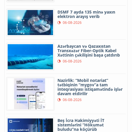
DSMF 7 ayda 135 minə yaxın
elektron arayış verib
06-08-2026
Azərbaycan və Qazaxıstan
Transxəzər Fiber-Optik Kabel
Xəttinin çəkilişini başa çatdırıb
06-08-2026
Nazirlik: “Mobil notariat”
tətbiqinin “mygov”a tam
inteqrasiyası istiqamətində işlər
davam etdirilir
06-08-2026
Beş İcra Hakimiyyəti İT
sistemlərini “Hökumət
buludu”na köçürüb