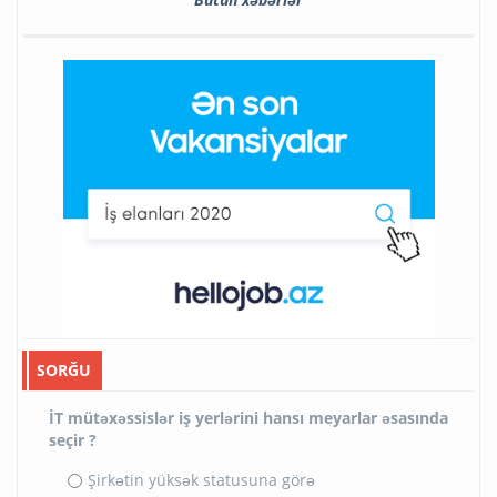
SORĞU
İT mütəxəssislər iş yerlərini hansı meyarlar əsasında
seçir ?
Şirkətin yüksək statusuna görə