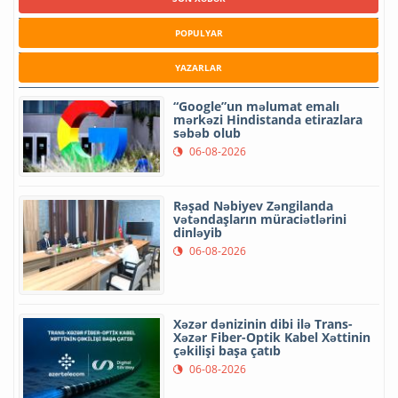
POPULYAR
YAZARLAR
“Google”un məlumat emalı
mərkəzi Hindistanda etirazlara
səbəb olub
06-08-2026
Rəşad Nəbiyev Zəngilanda
vətəndaşların müraciətlərini
dinləyib
06-08-2026
Xəzər dənizinin dibi ilə Trans-
Xəzər Fiber-Optik Kabel Xəttinin
çəkilişi başa çatıb
06-08-2026