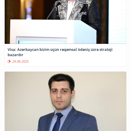
Visa: Azərbaycan bizim üçün rəqəmsal ödəniş üzrə strateji
bazardır
24-06-2025