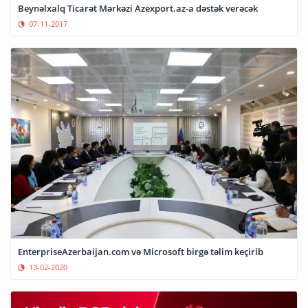
Beynəlxalq Ticarət Mərkəzi Azexport.az-a dəstək verəcək
07-11-2017
EnterpriseAzerbaijan.com və Microsoft birgə təlim keçirib
13-02-2020