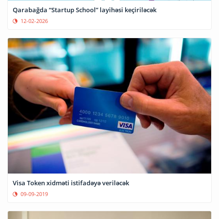
Qarabağda “Startup School” layihəsi keçiriləcək
12-02-2026
Visa Token xidməti istifadəyə veriləcək
09-09-2019