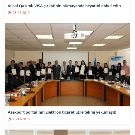
Vüsal Qasımlı VİSA şirkətinin nümayəndə heyətini qəbul edib
18-04-2019
Azexport portalının Elektron ticarət üzrə təlimi yekunlaşıb
29-11-2018