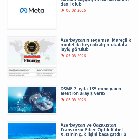
daxil olub
06-08-2026
Azərbaycanın rəqəmsal idarəçilik
model iki beynəlxalq mükafata
layiq görülüb
06-08-2026
DSMF 7 ayda 135 minə yaxın
elektron arayış verib
06-08-2026
Azərbaycan və Qazaxıstan
Transxəzər Fiber-Optik Kabel
Xəttinin çəkilişini başa çatdırıb