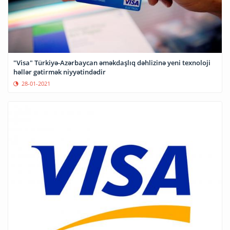
"Visa" Türkiyə-Azərbaycan əməkdaşlıq dəhlizinə yeni texnoloji
həllər gətirmək niyyətindədir
28-01-2021