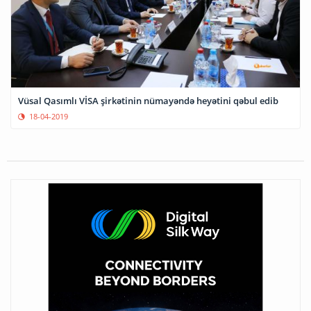
Vüsal Qasımlı VİSA şirkətinin nümayəndə heyətini qəbul edib
18-04-2019