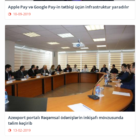
Apple Pay və Google Pay-in tətbiqi üçün infrastruktur yaradılır
10-09-2019
Azexport portalı Rəqəmsal ödənişlərin inkişafı mövzusunda
təlim keçirib
13-02-2019