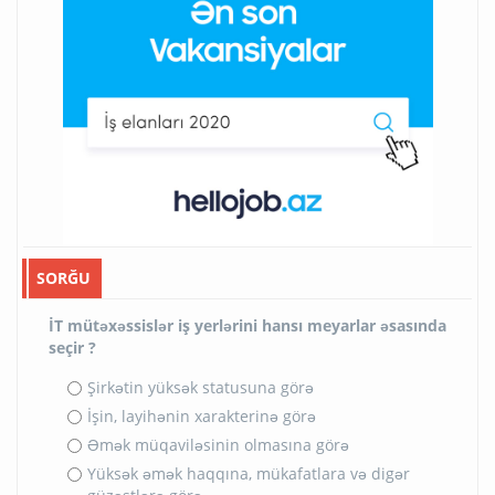
SORĞU
İT mütəxəssislər iş yerlərini hansı meyarlar əsasında
seçir ?
Şirkətin yüksək statusuna görə
İşin, layihənin xarakterinə görə
Əmək müqaviləsinin olmasına görə
Yüksək əmək haqqına, mükafatlara və digər