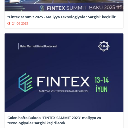
“Fintex sammit 2025 - Maliyyə Texnologiyalar Sərgisi” keçirilir
24-06-2025
Gələn həftə Bakıda “FİNTEX SAMMİT 2023” maliyyə və
texnologiyalar sərgisi keçiriləcək