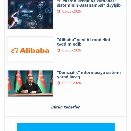
"Elektron kredit və zəmanət"
sisteminin Əsasnaməsi" dəyişib
03-08-2026
“Alibaba” yeni AI modelini
təqdim edib
03-08-2026
“Dənizçilik” informasiya sistemi
yaradılacaq
03-08-2026
Bütün xəbərlər