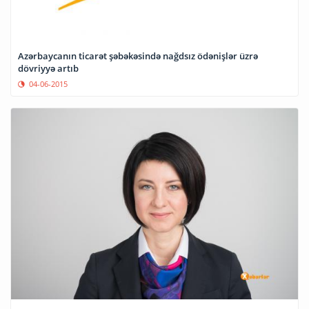
Azərbaycanın ticarət şəbəkəsində nağdsız ödənişlər üzrə
dövriyyə artıb
04-06-2015