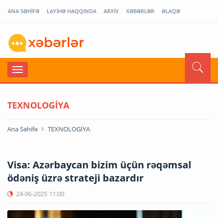
ANA SƏHİFƏ
LAYİHƏ HAQQINDA
ARXİV
XƏBƏRLƏR
ƏLAQƏ
TEXNOLOGİYA
Ana Səhifə
TEXNOLOGİYA
Visa: Azərbaycan bizim üçün rəqəmsal
ödəniş üzrə strateji bazardır
24-06-2025
11:00