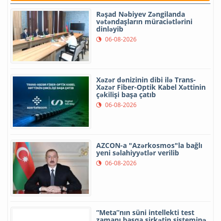
Rəşad Nəbiyev Zəngilanda
vətəndaşların müraciətlərini
dinləyib
06-08-2026
Xəzər dənizinin dibi ilə Trans-
Xəzər Fiber-Optik Kabel Xəttinin
çəkilişi başa çatıb
06-08-2026
AZCON-a "Azərkosmos"la bağlı
yeni səlahiyyətlər verilib
06-08-2026
“Meta”nın süni intellekti test
zamanı başqa şirkətin sisteminə