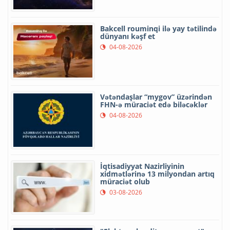
Bakcell rouminqi ilə yay tətilində
dünyanı kəşf et
04-08-2026
Vətəndaşlar “mygov” üzərindən
FHN-ə müraciət edə biləcəklər
04-08-2026
İqtisadiyyat Nazirliyinin
xidmətlərinə 13 milyondan artıq
müraciət olub
03-08-2026