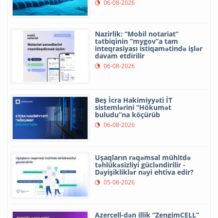
06-08-2026
Nazirlik: “Mobil notariat”
tətbiqinin “mygov”a tam
inteqrasiyası istiqamətində işlər
davam etdirilir
06-08-2026
Beş İcra Hakimiyyəti İT
sistemlərini “Hökumət
buludu”na köçürüb
06-08-2026
Uşaqların rəqəmsal mühitdə
təhlükəsizliyi gücləndirilir -
Dəyişikliklər nəyi ehtiva edir?
05-08-2026
Azercell-dən illik “ZengimCELL”