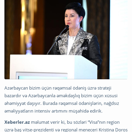
Azərbaycan bizim üçün rəqəmsal ödəniş üzrə strateji
bazardır və Azərbaycanla əməkdaşlıq bizim üçün xüsusi
əhəmiyyət daşıyır. Burada rəqəmsal ödənişlərin, nağdsız
əməliyyatların intensiv artımını müşahidə edirik.
Xeberler.az
məlumat verir ki, bu sözləri “Visa”nın region
üzrə baş vitse-prezidenti və regional meneceri Kristina Doros