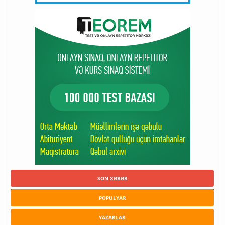
SON XƏBƏR
POPULYAR
YAZARLAR