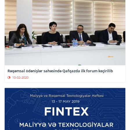
Rəqəmsal ödənişlər sahəsində Qafqazda ilk forum keçirilib
10-02-2020