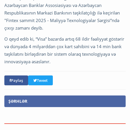
Azərbaycan Banklar Assosiasiyası və Azərbaycan
Respublikasının Mərkəzi Bankının təşkilatçılığı ilə keçirilən
"Fintex sammit 2025 - Maliyyə Texnologiyalar Sərgisi”ndə
çıxışı zamanı deyib.
O qeyd edib ki, “Visa” bazarda artıq 68 ildir fəaliyyət göstərir
və dünyada 4 milyarddan çox kart sahibini və 14 min bank
təşkilatını birləşdirən bir sistem olaraq texnologiyaya və
innovasiyaya əsaslanır.
Paylaş
Tweet
ŞƏRHLƏR