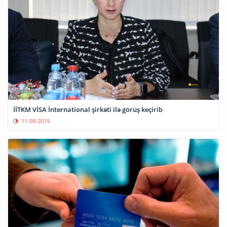
İİTKM VİSA İnternational şirkəti ilə görüş keçirib
11-09-2019