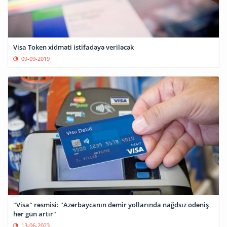
Visa Token xidməti istifadəyə veriləcək
09-09-2019
"Visa" rəsmisi: "Azərbaycanın dəmir yollarında nağdsız ödəniş
hər gün artır"
13-06-2023