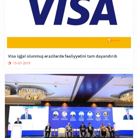
Visa işğal olunmuş ərazilərdə fəaliyyətini tam dayandırıb
15-07-2019