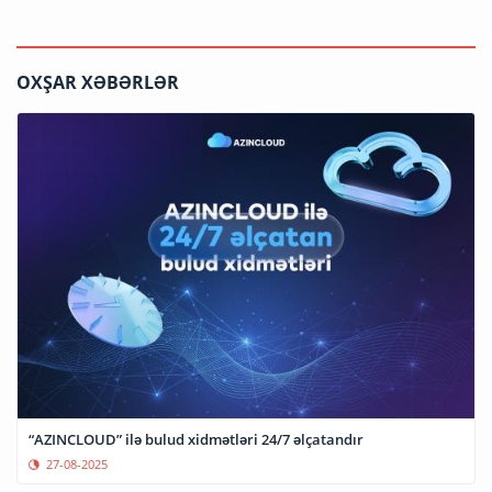
OXŞAR XƏBƏRLƏR
“AZINCLOUD” ilə bulud xidmətləri 24/7 əlçatandır
27-08-2025