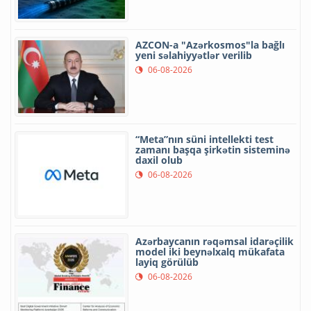
AZCON-a "Azərkosmos"la bağlı
yeni səlahiyyətlər verilib
06-08-2026
“Meta”nın süni intellekti test
zamanı başqa şirkətin sisteminə
daxil olub
06-08-2026
Azərbaycanın rəqəmsal idarəçilik
model iki beynəlxalq mükafata
layiq görülüb
06-08-2026