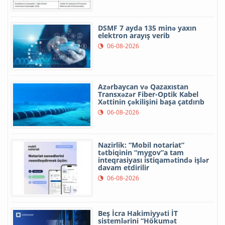
DSMF 7 ayda 135 minə yaxın
elektron arayış verib
06-08-2026
Azərbaycan və Qazaxıstan
Transxəzər Fiber-Optik Kabel
Xəttinin çəkilişini başa çatdırıb
06-08-2026
Nazirlik: “Mobil notariat”
tətbiqinin “mygov”a tam
inteqrasiyası istiqamətində işlər
davam etdirilir
06-08-2026
Beş İcra Hakimiyyəti İT
sistemlərini “Hökumət