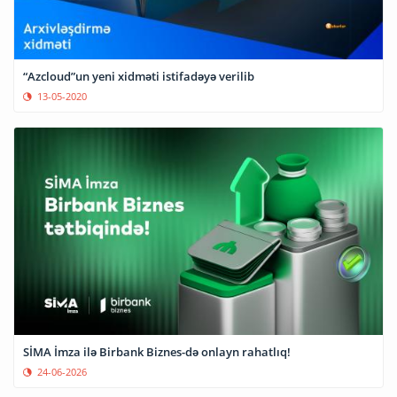
“Azcloud”un yeni xidməti istifadəyə verilib
13-05-2020
SİMA İmza ilə Birbank Biznes-də onlayn rahatlıq!
24-06-2026