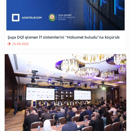
Şuşa DQİ qismən İT sistemlərini "Hökumət buludu"na köçürüb
25-09-2025