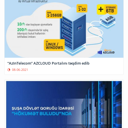
“AzInTelecom” AZCLOUD Portalını təqdim edib
08-06-2021