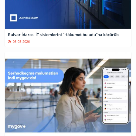
Bulvar İdarəsi İT sistemlərini “Hökumət buludu”na köçürüb
03-03-2026