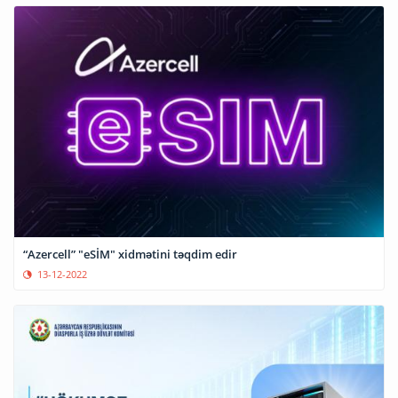
“Azercell” "eSİM" xidmətini təqdim edir
13-12-2022