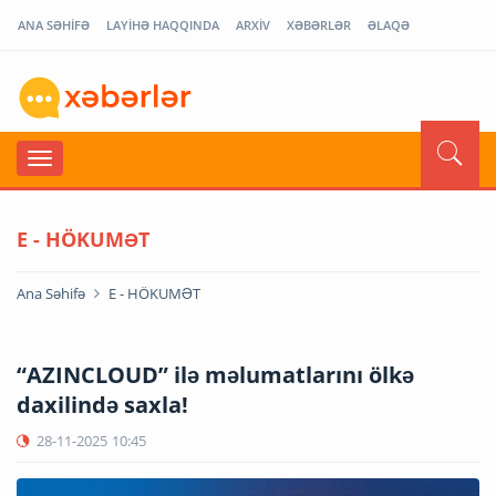
ANA SƏHİFƏ
LAYİHƏ HAQQINDA
ARXİV
XƏBƏRLƏR
ƏLAQƏ
E - HÖKUMƏT
Ana Səhifə
E - HÖKUMƏT
“AZINCLOUD” ilə məlumatlarını ölkə
daxilində saxla!
28-11-2025
10:45