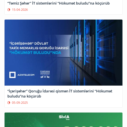
“Təmiz Şəhər” İT sistemlərini “Hökumət buludu”na köçürüb
15-04-2026
“İçərişəhər” Qoruğu İdarəsi qismən İT sistemlərini “Hökumət
buludu”na köçürüb
05-09-2025