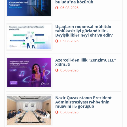
buludu”na köçürüb
06-08-2026
Uşaqların rəqəmsal mühitdə
təhlükəsizliyi gücləndirilir -
Dəyişikliklər nəyi ehtiva edir?
05-08-2026
Azercell-dən illik “ZengimCELL”
xidməti
05-08-2026
Nazir Qazaxıstanın Prezident
Administrasiyası rəhbərinin
müavini ilə görüşüb
05-08-2026