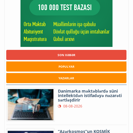
SON XƏBƏR
POPULYAR
YAZARLAR
Danimarka məktəblərdə süni
intellektdən istifadəyə nəzarəti
sərtləşdirir
08-08-2026
“Azərkosmos”un KOSMİK