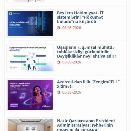
Beş İcra Hakimiyyəti İT
sistemlərini “Hökumət
buludu”na köçürüb
06-08-2026
Uşaqların rəqəmsal mühitdə
təhlükəsizliyi gücləndirilir -
Dəyişikliklər nəyi ehtiva edir?
05-08-2026
Azercell-dən illik “ZengimCELL”
xidməti
05-08-2026
Nazir Qazaxıstanın Prezident
Administrasiyası rəhbərinin
müavini ilə görüşüb