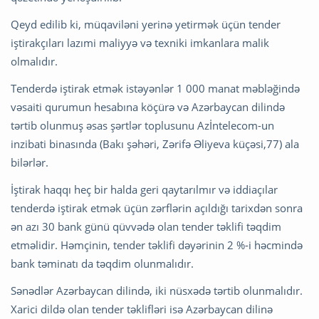
Qeyd edilib ki, müqaviləni yerinə yetirmək üçün tender
iştirakçıları lazımi maliyyə və texniki imkanlara malik
olmalıdır.
Tenderdə iştirak etmək istəyənlər 1 000 manat məbləğində
vəsaiti qurumun hesabına köçürə və Azərbaycan dilində
tərtib olunmuş əsas şərtlər toplusunu Azİntelecom-un
inzibati binasında (Bakı şəhəri, Zərifə Əliyeva küçəsi,77) ala
bilərlər.
İştirak haqqı heç bir halda geri qaytarılmır və iddiaçılar
tenderdə iştirak etmək üçün zərflərin açıldığı tarixdən sonra
ən azı 30 bank günü qüvvədə olan tender təklifi təqdim
etməlidir. Həmçinin, tender təklifi dəyərinin 2 %-i həcmində
bank təminatı da təqdim olunmalıdır.
Sənədlər Azərbaycan dilində, iki nüsxədə tərtib olunmalıdır.
Xarici dildə olan tender təklifləri isə Azərbaycan dilinə