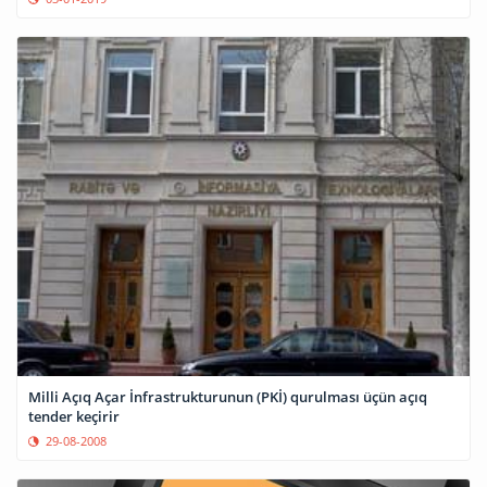
Milli Açıq Açar İnfrastrukturunun (PKİ) qurulması üçün açıq
tender keçirir
29-08-2008