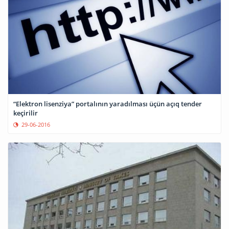
“Elektron lisenziya” portalının yaradılması üçün açıq tender
keçirilir
29-06-2016