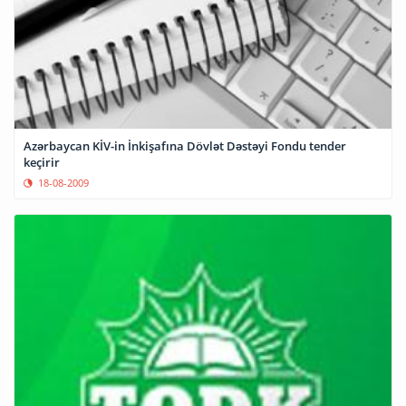
Azərbaycan KİV-in İnkişafına Dövlət Dəstəyi Fondu tender
keçirir
18-08-2009