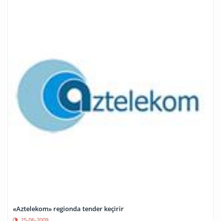
«Aztelekom» regionda tender keçirir
25-06-2009