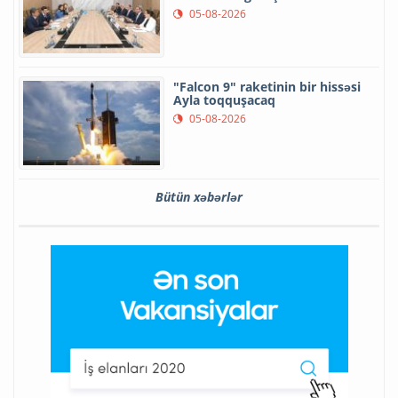
05-08-2026
"Falcon 9" raketinin bir hissəsi
Ayla toqquşacaq
05-08-2026
Bütün xəbərlər