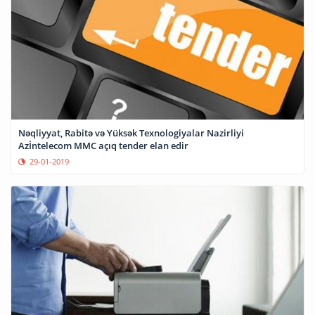
Nəqliyyat, Rabitə və Yüksək Texnologiyalar Nazirliyi
Azİntelecom MMC açıq tender elan edir
29-01-2019