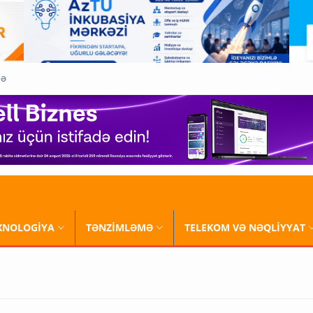
QƏ
XNOLOGİYA
TƏNZİMLƏMƏ
TELEKOM VƏ NƏQLİYYAT