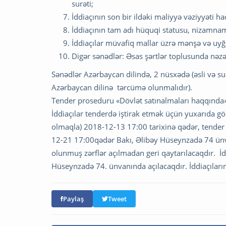
surəti;
İddiaçının son bir ildəki maliyyə vəziyyəti h
İddiaçının tam adı hüquqi statusu, nizamnamə
İddiaçılar müvafiq mallar üzrə mənşə və uyğun
Digər sənədlər: Əsas şərtlər toplusunda nəz
Sənədlər Azərbaycan dilində, 2 nüsxədə (əsli və surət
Azərbaycan dilinə tərcümə olunmalıdır).
Tender proseduru «Dövlət satınalmaları haqqında»
İddiaçılar tenderdə iştirak etmək üçün yuxarıda göst
olmaqla) 2018-12-13 17:00 tarixinə qədər, tender 
12-21 17:00qədər Bakı, Əlibəy Hüseynzadə 74 ünv
olunmuş zərflər açılmadan geri qaytarılacaqdır. İdd
Hüseynzadə 74. ünvanında açılacaqdır. İddiaçıların
Paylaş
Tweet