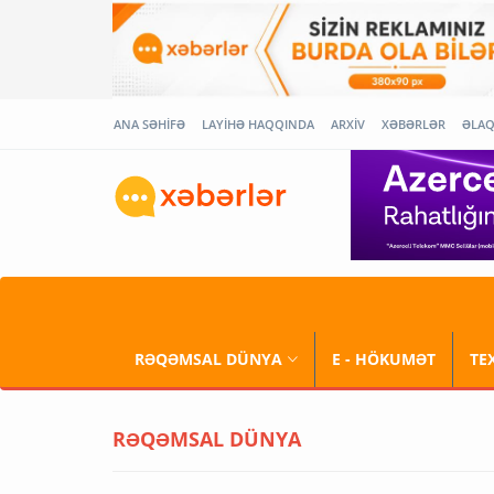
ANA SƏHİFƏ
LAYİHƏ HAQQINDA
ARXİV
XƏBƏRLƏR
ƏLA
RƏQƏMSAL DÜNYA
E - HÖKUMƏT
TE
RƏQƏMSAL DÜNYA