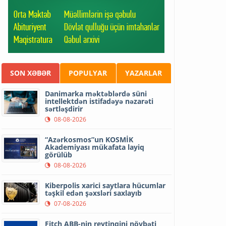
SON XƏBƏR
POPULYAR
YAZARLAR
Danimarka məktəblərdə süni
intellektdən istifadəyə nəzarəti
sərtləşdirir
08-08-2026
“Azərkosmos”un KOSMİK
Akademiyası mükafata layiq
görülüb
08-08-2026
Kiberpolis xarici saytlara hücumlar
təşkil edən şəxsləri saxlayıb
07-08-2026
Fitch ABB-nin reytinqini növbəti