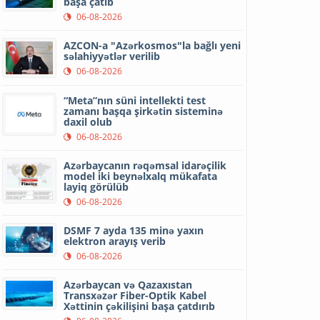
başa çatıb
06-08-2026
AZCON-a "Azərkosmos"la bağlı yeni
səlahiyyətlər verilib
06-08-2026
“Meta”nın süni intellekti test
zamanı başqa şirkətin sisteminə
daxil olub
06-08-2026
Azərbaycanın rəqəmsal idarəçilik
model iki beynəlxalq mükafata
layiq görülüb
06-08-2026
DSMF 7 ayda 135 minə yaxın
elektron arayış verib
06-08-2026
Azərbaycan və Qazaxıstan
Transxəzər Fiber-Optik Kabel
Xəttinin çəkilişini başa çatdırıb