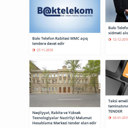
Bakı Telefo
xidməti alı
Bakı Telefon Rabitəsi MMC açıq
12-12-201
tenderə dəvət edir
27-11-2018
Taksi əməl
təminatının
TENDER
Nəqliyyat, Rabitə və Yüksək
Texnologiyalar Nazirliyi Məlumat
03-01-201
Hesablama Mərkəzi tender elan edir