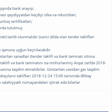
aqqında bank arayışı;
si qeydiyyatdan keçdiyi ölkə və rekvizitləri;
luq sertifikatları;
ərdə tutulmuş
i) tərtib olunmalıdır (xarici dildə olan tender təklifləri
 qanuna uyğun keçiriləcəkdir.
ərilən sənədləri (tender təklifi və bank təminatı istisna
təklifi və bank təminatını isə möhürlənmiş ikiqat zərfdə 2018-
anına təqdim etməlidirlər. Göstərilən vaxtdan gec təqdim
iaçıların təklifləri 2018-12-24 15:00 tarixində Əlibəy
 səlahiyyətli nümayəndələri iştirak edə bilərlər