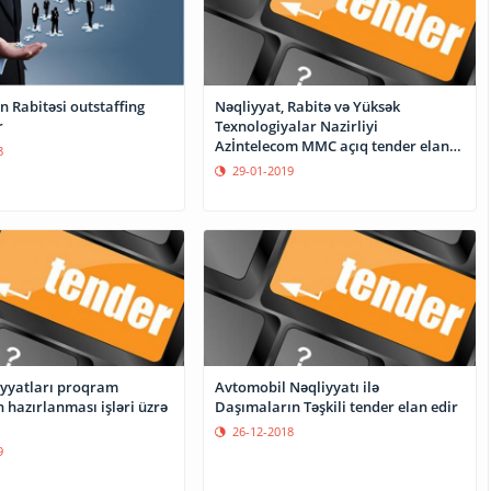
n Rabitəsi outstaffing
Nəqliyyat, Rabitə və Yüksək
r
Texnologiyalar Nazirliyi
Azİntelecom MMC açıq tender elan
8
edir
29-01-2019
iyyatları proqram
Avtomobil Nəqliyyatı ilə
 hazırlanması işləri üzrə
Daşımaların Təşkili tender elan edir
26-12-2018
9