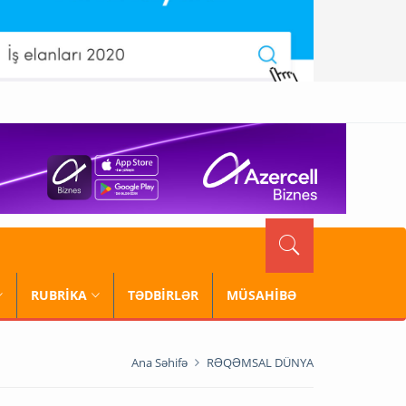
RUBRİKA
TƏDBİRLƏR
MÜSAHİBƏ
Ana Səhifə
RƏQƏMSAL DÜNYA