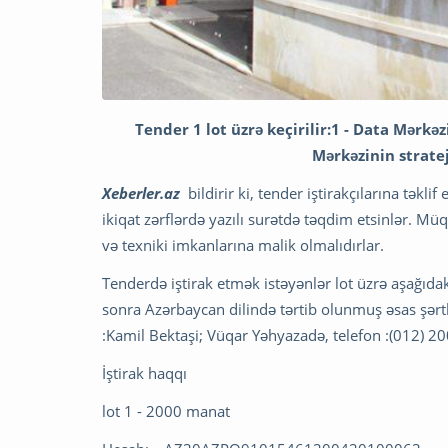
Tender 1 lot üzrə keçirilir:1 - Data Mərkə
Mərkəzinin stratej
Xeberler.az
bildirir ki, tender iştirakçılarına təkli
ikiqat zərflərdə yazılı surətdə təqdim etsinlər. Mü
və texniki imkanlarına malik olmalıdırlar.
Tenderdə iştirak etmək istəyənlər lot üzrə aşağıd
sonra Azərbaycan dilində tərtib olunmuş əsas şərt
:Kamil Bektaşi; Vüqar Yəhyazadə, telefon :(012) 20
İştirak haqqı
lot 1 - 2000 manat