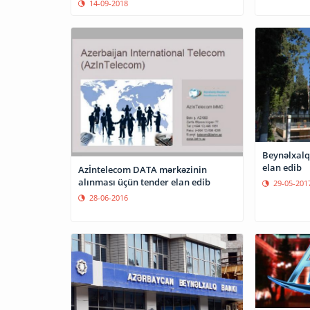
14-09-2018
Beynəlxalq 
elan edib
Azİntelecom DATA mərkəzinin
alınması üçün tender elan edib
29-05-201
28-06-2016