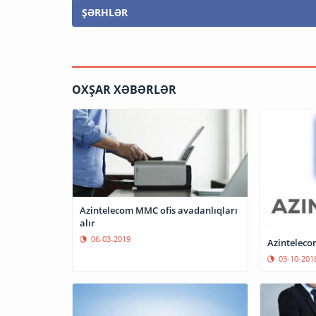
ŞƏRHLƏR
OXŞAR XƏBƏRLƏR
Azintelecom MMC ofis avadanlıqları
alır
06-03-2019
Azinteleco
03-10-201