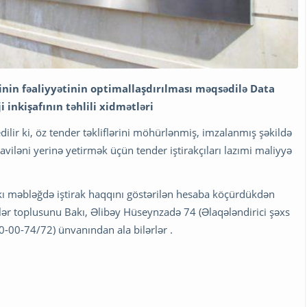
zinin fəaliyyətinin optimallaşdırılması məqsədilə Data
i inkişafının təhlili xidmətləri
f edilir ki, öz tender təkliflərini möhürlənmiş, imzalanmış şəkildə
qaviləni yerinə yetirmək üçün tender iştirakçıları lazımi maliyyə
akı məbləğdə iştirak haqqını göstərilən hesaba köçürdükdən
lər toplusunu Bakı, Əlibəy Hüseynzadə 74 (Əlaqələndirici şəxs
0-00-74/72) ünvanından ala bilərlər .