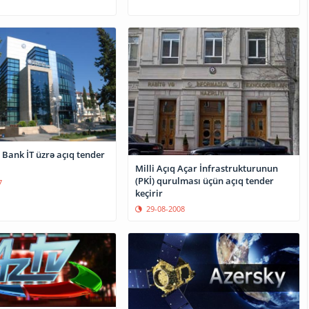
Bank İT üzrə açıq tender
Milli Açıq Açar İnfrastrukturunun
(PKİ) qurulması üçün açıq tender
7
keçirir
29-08-2008