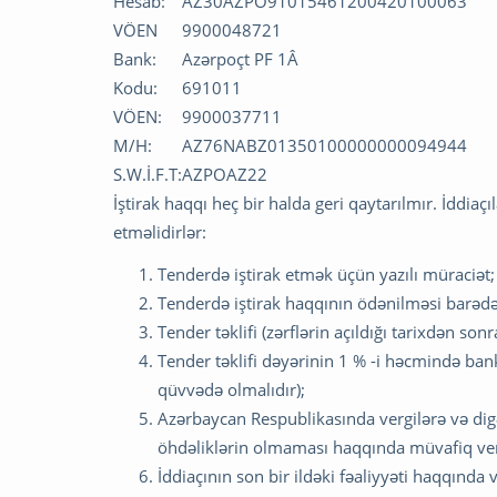
Hesab:
AZ30AZPO91015461200420100063
VÖEN
9900048721
Bank:
Azərpoçt PF 1Â
Kodu:
691011
VÖEN:
9900037711
M/H:
AZ76NABZ01350100000000094944
S.W.İ.F.T:
AZPOAZ22
İştirak haqqı heç bir halda geri qaytarılmır. İddia
etməlidirlər:
Tenderdə iştirak etmək üçün yazılı müraciət;
Tenderdə iştirak haqqının ödənilməsi barəd
Tender təklifi (zərflərin açıldığı tarixdən so
Tender təklifi dəyərinin 1 % -i həcmində bank
qüvvədə olmalıdır);
Azərbaycan Respublikasında vergilərə və digər
öhdəliklərin olmaması haqqında müvafiq ve
İddiaçının son bir ildəki fəaliyyəti haqqınd