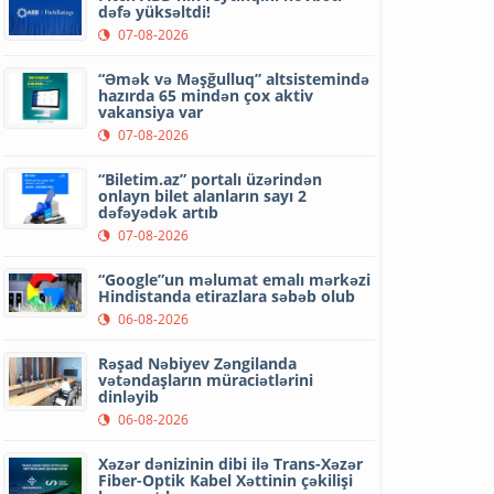
dəfə yüksəltdi!
07-08-2026
“Əmək və Məşğulluq” altsistemində
hazırda 65 mindən çox aktiv
vakansiya var
07-08-2026
“Biletim.az” portalı üzərindən
onlayn bilet alanların sayı 2
dəfəyədək artıb
07-08-2026
“Google”un məlumat emalı mərkəzi
Hindistanda etirazlara səbəb olub
06-08-2026
Rəşad Nəbiyev Zəngilanda
vətəndaşların müraciətlərini
dinləyib
06-08-2026
Xəzər dənizinin dibi ilə Trans-Xəzər
Fiber-Optik Kabel Xəttinin çəkilişi