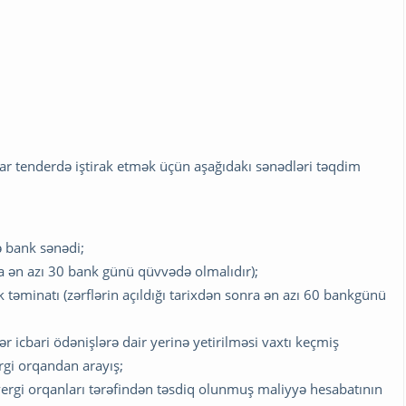
çılar tenderdə iştirak etmək üçün aşağıdakı sənədləri təqdim
ə bank sənədi;
nra ən azı 30 bank günü qüvvədə olmalıdır);
 təminatı (zərflərin açıldığı tarixdən sonra ən azı 60 bankgünü
 icbari ödənişlərə dair yerinə yetirilməsi vaxtı keçmiş
rgi orqandan arayış;
a vergi orqanları tərəfindən təsdiq olunmuş maliyyə hesabatının