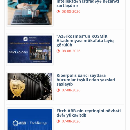
intellektdən istifadəyə nəzarəti
sərtləşdirir
08-08-2026
“Azərkosmos”un KOSMİK
Akademiyası mükafata layiq
görülüb
08-08-2026
Kiberpolis xarici saytlara
hücumlar təşkil edən şəxsləri
saxlayıb
07-08-2026
Fitch ABB-nin reytinqini növbəti
dəfə yüksəltdi!
07-08-2026