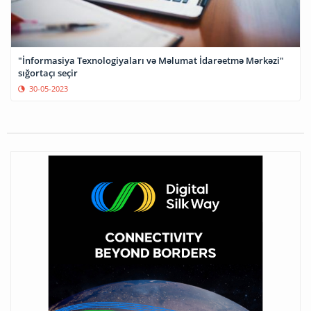
"İnformasiya Texnologiyaları və Məlumat İdarəetmə Mərkəzi"
sığortaçı seçir
30-05-2023