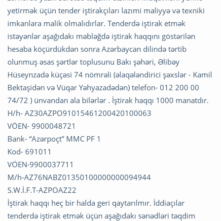
yetirmək üçün tender iştirakçıları lazımi maliyyə və texniki
imkanlara malik olmalıdırlar. Tenderdə iştirak etmək
istəyənlər aşağıdakı məbləğdə iştirak haqqını göstərilən
hesaba köçürdükdən sonra Azərbaycan dilində tərtib
olunmuş əsas şərtlər toplusunu Bakı şəhəri, Əlibəy
Hüseynzadə küçəsi 74 nömrəli (əlaqələndirici şəxslər - Kamil
Bektaşidən və Vüqar Yəhyazadədən) telefon- 012 200 00
74/72 ) ünvandan ala bilərlər . İştirak haqqı 1000 manatdır.
H/h- AZ30AZPO91015461200420100063
VÖEN- 9900048721
Bank- “Azərpoçt” MMC PF 1
Kod- 691011
VÖEN-9900037711
M/h-AZ76NABZ01350100000000094944
S.W.İ.F.T-AZPOAZ22
İştirak haqqı heç bir halda geri qaytarılmır. İddiaçılar
tenderdə iştirak etmək üçün aşağıdakı sənədləri təqdim