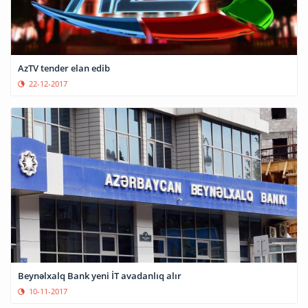
AzTV tender elan edib
22-12-2017
Beynəlxalq Bank yeni İT avadanlıq alır
10-11-2017