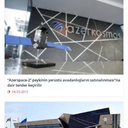
“Azerspace-2” peykinin yerüstü avadanlıqların satınalınması”na
dair tender keçirilir
04-03-2015