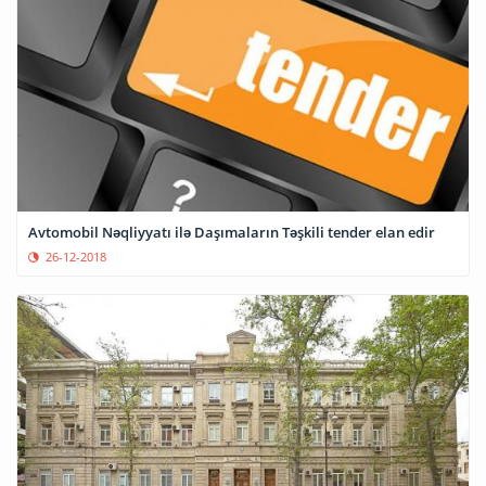
Avtomobil Nəqliyyatı ilə Daşımaların Təşkili tender elan edir
26-12-2018