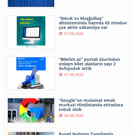
“Əmək və Məşğulluq”
altsistemində hazırda 65 mindən
çox aktiv vakansiya var
07-08-2026
“Biletim.az” portalı üzərindən
onlayn bilet alanların sayı 2
dəfəyədək artıb
07-08-2026
“Google”un məlumat emalı
mərkəzi Hindistanda etirazlara
səbəb olub
06-08-2026
Rəşad Nəbiyev Zəngilanda