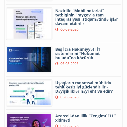
Nazirlik: “Mobil notariat”
tətbiqinin “mygov”a tam
inteqrasiyası istiqamətində işlər
davam etdirilir
06-08-2026
Beş İcra Hakimiyyəti İT
sistemlərini “Hökumət
buludu”na köçürüb
06-08-2026
Uşaqların rəqəmsal mühitdə
təhlükəsizliyi gücləndirilir -
Dəyişikliklər nəyi ehtiva edir?
05-08-2026
Azercell-dən illik “ZengimCELL”
xidməti
05-08-2026