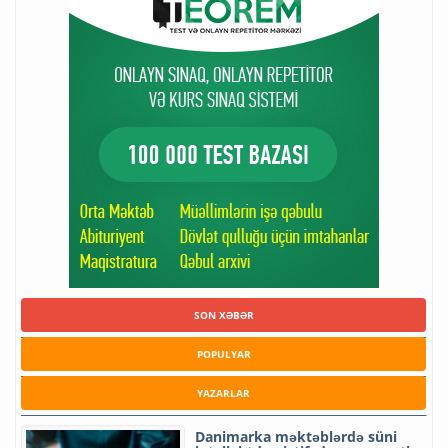
SON XƏBƏR
POPULYAR
YAZARLAR
Danimarka məktəblərdə süni