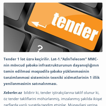
Tender 1 lot üzrə keçirilir. Lot-1.“AzİnTelecom” MMC-
nin mövcud şəbəkə infrastrukturunun dayanıqlığının
təmin edilməsi məqsədilə şəbəkə yüklənməsinin
tənzimlənməsi sisteminin texniki xidmətlərinin 1 illik
yenilənməsinin satınalınması.
Xeberler.az
bildirir ki, tender iştirakçılarına təklif olunur ki,
öz tender təkliflərini möhürlənmiş, imzalanmış şəkildə ikiqat
zərflərdə yazılı surətdə təqdim etsinlər. Müqaviləni yerinə