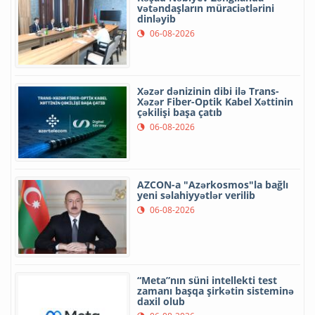
vətəndaşların müraciətlərini
dinləyib
06-08-2026
Xəzər dənizinin dibi ilə Trans-
Xəzər Fiber-Optik Kabel Xəttinin
çəkilişi başa çatıb
06-08-2026
AZCON-a "Azərkosmos"la bağlı
yeni səlahiyyətlər verilib
06-08-2026
“Meta”nın süni intellekti test
zamanı başqa şirkətin sisteminə
daxil olub