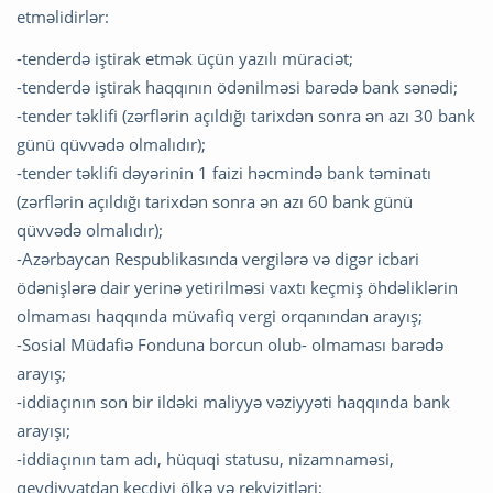
etməlidirlər:
-tenderdə iştirak etmək üçün yazılı müraciət;
-tenderdə iştirak haqqının ödənilməsi barədə bank sənədi;
-tender təklifi (zərflərin açıldığı tarixdən sonra ən azı 30 bank
günü qüvvədə olmalıdır);
-tender təklifi dəyərinin 1 faizi həcmində bank təminatı
(zərflərin açıldığı tarixdən sonra ən azı 60 bank günü
qüvvədə olmalıdır);
-Azərbaycan Respublikasında vergilərə və digər icbari
ödənişlərə dair yerinə yetirilməsi vaxtı keçmiş öhdəliklərin
olmaması haqqında müvafiq vergi orqanından arayış;
-Sosial Müdafiə Fonduna borcun olub- olmaması barədə
arayış;
-iddiaçının son bir ildəki maliyyə vəziyyəti haqqında bank
arayışı;
-iddiaçının tam adı, hüquqi statusu, nizamnaməsi,
qeydiyyatdan keçdiyi ölkə və rekvizitləri;