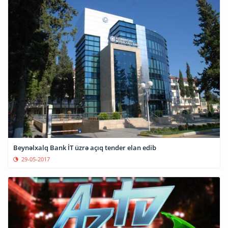
Beynəlxalq Bank İT üzrə açıq tender elan edib
29-05-2017