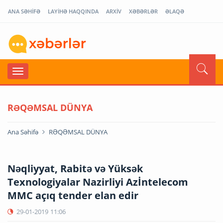
ANA SƏHİFƏ
LAYİHƏ HAQQINDA
ARXİV
XƏBƏRLƏR
ƏLAQƏ
RƏQƏMSAL DÜNYA
Ana Səhifə
RƏQƏMSAL DÜNYA
Nəqliyyat, Rabitə və Yüksək
Texnologiyalar Nazirliyi Azİntelecom
MMC açıq tender elan edir
29-01-2019
11:06