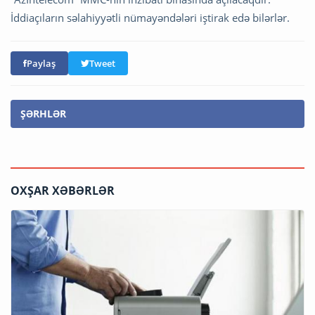
İddiaçıların səlahiyyətli nümayəndələri iştirak edə bilərlər.
Paylaş
Tweet
ŞƏRHLƏR
OXŞAR XƏBƏRLƏR