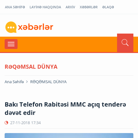
ANA SƏHİFƏ
LAYİHƏ HAQQINDA
ARXİV
XƏBƏRLƏR
ƏLAQƏ
RƏQƏMSAL DÜNYA
Ana Səhifə
RƏQƏMSAL DÜNYA
Bakı Telefon Rabitəsi MMC açıq tenderə
dəvət edir
27-11-2018
17:34