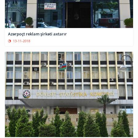
Azərpoçt reklam şirkəti axtarır
13-11-2018