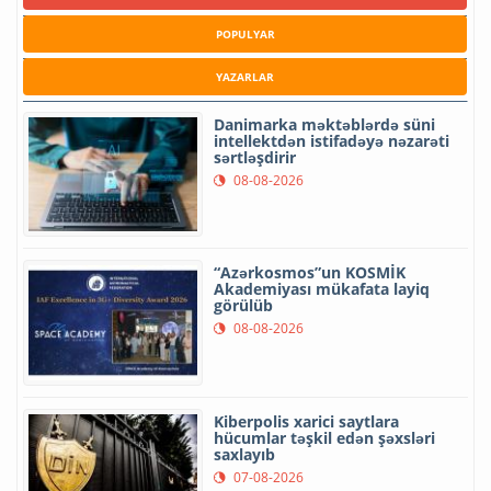
POPULYAR
YAZARLAR
Danimarka məktəblərdə süni
intellektdən istifadəyə nəzarəti
sərtləşdirir
08-08-2026
“Azərkosmos”un KOSMİK
Akademiyası mükafata layiq
görülüb
08-08-2026
Kiberpolis xarici saytlara
hücumlar təşkil edən şəxsləri
saxlayıb
07-08-2026