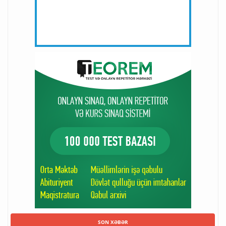
SON XƏBƏR