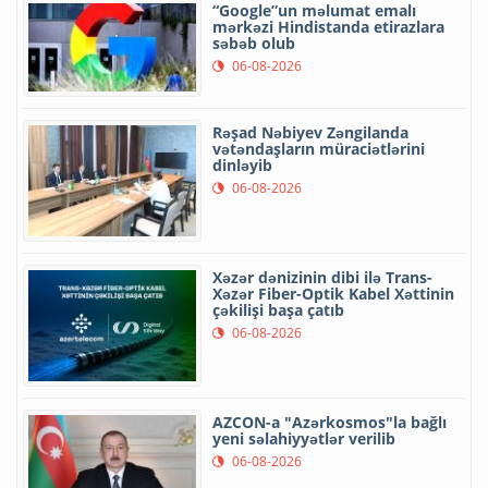
“Google”un məlumat emalı
mərkəzi Hindistanda etirazlara
səbəb olub
06-08-2026
Rəşad Nəbiyev Zəngilanda
vətəndaşların müraciətlərini
dinləyib
06-08-2026
Xəzər dənizinin dibi ilə Trans-
Xəzər Fiber-Optik Kabel Xəttinin
çəkilişi başa çatıb
06-08-2026
AZCON-a "Azərkosmos"la bağlı
yeni səlahiyyətlər verilib
06-08-2026