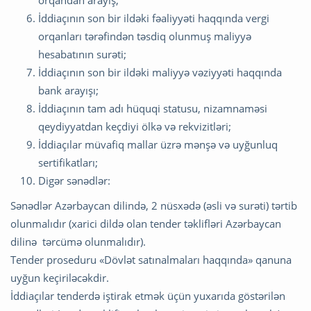
orqandan arayış;
İddiaçının son bir ildəki fəaliyyəti haqqında vergi
orqanları tərəfindən təsdiq olunmuş maliyyə
hesabatının surəti;
İddiaçının son bir ildəki maliyyə vəziyyəti haqqında
bank arayışı;
İddiaçının tam adı hüquqi statusu, nizamnaməsi
qeydiyyatdan keçdiyi ölkə və rekvizitləri;
İddiaçılar müvafiq mallar üzrə mənşə və uyğunluq
sertifikatları;
Digər sənədlər:
Sənədlər Azərbaycan dilində, 2 nüsxədə (əsli və surəti) tərtib
olunmalıdır (xarici dildə olan tender təklifləri Azərbaycan
dilinə tərcümə olunmalıdır).
Tender proseduru «Dövlət satınalmaları haqqında» qanuna
uyğun keçiriləcəkdir.
İddiaçılar tenderdə iştirak etmək üçün yuxarıda göstərilən