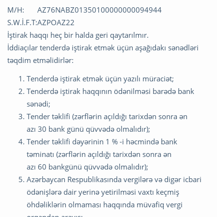
M/H:
AZ76NABZ01350100000000094944
S.W.İ.F.T:
AZPOAZ22
İştirak haqqı heç bir halda geri qaytarılmır.
İddiaçılar tenderdə iştirak etmək üçün aşağıdakı sənədləri
təqdim etməlidirlər:
Tenderdə iştirak etmək üçün yazılı müraciət;
Tenderdə iştirak haqqının ödənilməsi barədə bank
sənədi;
Tender təklifi (zərflərin açıldığı tarixdən sonra ən
azı 30 bank günü qüvvədə olmalıdır);
Tender təklifi dəyərinin 1 % -i həcmində bank
təminatı (zərflərin açıldığı tarixdən sonra ən
azı 60 bankgünü qüvvədə olmalıdır);
Azərbaycan Respublikasında vergilərə və digər icbari
ödənişlərə dair yerinə yetirilməsi vaxtı keçmiş
öhdəliklərin olmaması haqqında müvafiq vergi