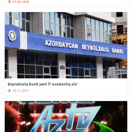
29-08-2008
Beynəlxalq Bank yeni İT avadanlıq alır
10-11-2017