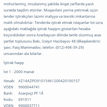
möhürlənmiş, imzalanmış şəkildə ikiqat zərflərdə yazılı
surətdə təqdim etsinlər. Müqaviləni yerinə yetirmək üçün
tender iştirakçıları lazımi maliyyə və texniki imkanlarına
malik olmalıdırlar. Tenderdə iştirak etmək istəyənlər lot üzrə
aşağıdakı məbləğdə iştirak haqqını göstərilən hesaba
köçürdükdən sonra Azərbaycan dilində tərtib olunmuş əsas
şərtlər toplusunu Bakı, Üzeyir Hacıbəyov 48 (Əlaqələndirici
şəxs :Faiq Məmmədov, telefon :(012) 498-39-29)
ünvanından ala bilərlər .
İştirak haqqı
lot 1 - 2000 manat
Hesab:
AZ14AZPO91015461200420100157
VÖEN
9900044741
Bank:
Azərpoçt PF 1Â
Kodu:
691011
VÖEN:
9900037711