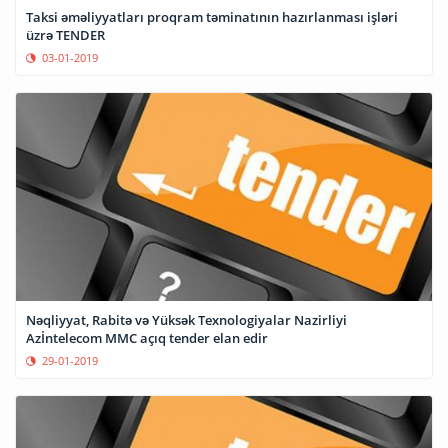
Taksi əməliyyatları proqram təminatının hazırlanması işləri
üzrə TENDER
03-01-2019
Nəqliyyat, Rabitə və Yüksək Texnologiyalar Nazirliyi
Azİntelecom MMC açıq tender elan edir
29-01-2019