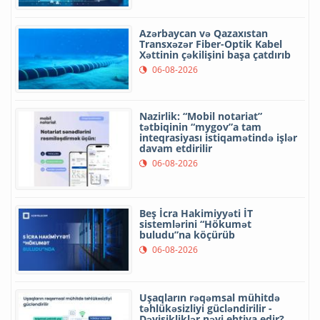
Azərbaycan və Qazaxıstan
Transxəzər Fiber-Optik Kabel
Xəttinin çəkilişini başa çatdırıb
06-08-2026
Nazirlik: “Mobil notariat”
tətbiqinin “mygov”a tam
inteqrasiyası istiqamətində işlər
davam etdirilir
06-08-2026
Beş İcra Hakimiyyəti İT
sistemlərini “Hökumət
buludu”na köçürüb
06-08-2026
Uşaqların rəqəmsal mühitdə
təhlükəsizliyi gücləndirilir -
Dəyişikliklər nəyi ehtiva edir?