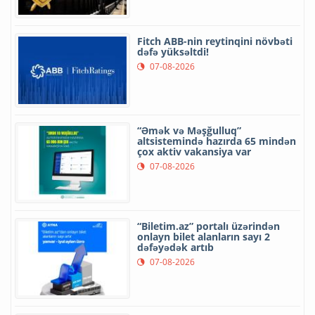
Fitch ABB-nin reytinqini növbəti
dəfə yüksəltdi!
07-08-2026
“Əmək və Məşğulluq”
altsistemində hazırda 65 mindən
çox aktiv vakansiya var
07-08-2026
“Biletim.az” portalı üzərindən
onlayn bilet alanların sayı 2
dəfəyədək artıb
07-08-2026