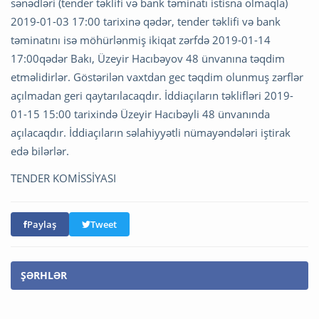
sənədləri (tender təklifi və bank təminatı istisna olmaqla)
2019-01-03 17:00 tarixinə qədər, tender təklifi və bank
təminatını isə möhürlənmiş ikiqat zərfdə 2019-01-14
17:00qədər Bakı, Üzeyir Hacıbəyov 48 ünvanına təqdim
etməlidirlər. Göstərilən vaxtdan gec təqdim olunmuş zərflər
açılmadan geri qaytarılacaqdır. İddiaçıların təklifləri 2019-
01-15 15:00 tarixində Üzeyir Hacıbəyli 48 ünvanında
açılacaqdır. İddiaçıların səlahiyyətli nümayəndələri iştirak
edə bilərlər.
TENDER KOMİSSİYASI
Paylaş
Tweet
ŞƏRHLƏR