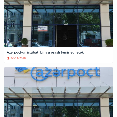
Azərpoçt-un inzibati binası əsaslı təmir ediləcək
06-11-2018