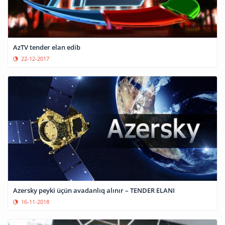
AzTV tender elan edib
22-12-2017
Azersky peyki üçün avadanlıq alınır – TENDER ELANI
16-11-2018