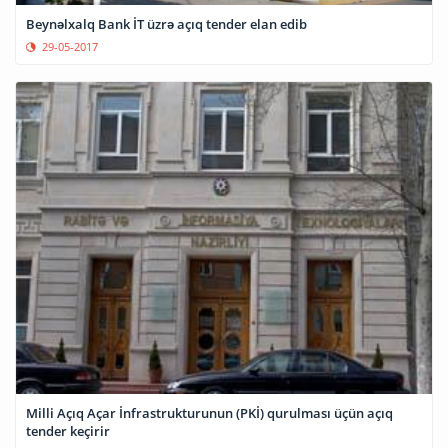
Beynəlxalq Bank İT üzrə açıq tender elan edib
29-05-2017
Milli Açıq Açar İnfrastrukturunun (PKİ) qurulması üçün açıq
tender keçirir