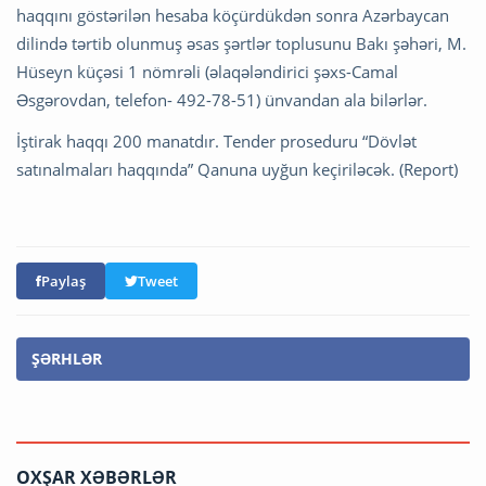
haqqını göstərilən hesaba köçürdükdən sonra Azərbaycan
dilində tərtib olunmuş əsas şərtlər toplusunu Bakı şəhəri, M.
Hüseyn küçəsi 1 nömrəli (əlaqələndirici şəxs-Camal
Əsgərovdan, telefon- 492-78-51) ünvandan ala bilərlər.
İştirak haqqı 200 manatdır. Tender proseduru “Dövlət
satınalmaları haqqında” Qanuna uyğun keçiriləcək. (Report)
Paylaş
Tweet
ŞƏRHLƏR
OXŞAR XƏBƏRLƏR