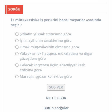
SORĞU
İT mütəxəssislər iş yerlərini hansı meyarlar əsasında
seçir ?
Şirkətin yüksək statusuna görə
İşin, layihənin xarakterinə görə
Əmək müqaviləsinin olmasına görə
Yüksək əmək haqqına, mükafatlara və digər
güzəştlərə görə
Gələcək karyerası üçün əhəmiyyət kəsb
etdiyinə görə
Maraqlı, işgüzar kollektivə görə
NƏTİCƏLƏR
Bütün sorğular