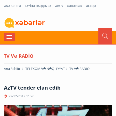
ANA SƏHİFƏ
LAYİHƏ HAQQINDA
ARXİV
XƏBƏRLƏR
ƏLAQƏ
TV VƏ RADİO
Ana Səhifə
TELEKOM VƏ NƏQLİYYAT
TV VƏ RADİO
AzTV tender elan edib
22-12-2017
11:20