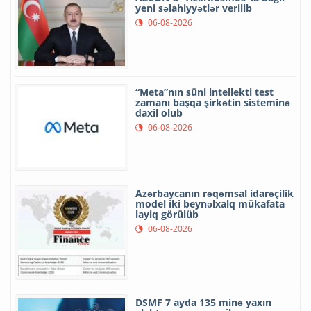
yeni səlahiyyətlər verilib
06-08-2026
“Meta”nın süni intellekti test
zamanı başqa şirkətin sisteminə
daxil olub
06-08-2026
Azərbaycanın rəqəmsal idarəçilik
model iki beynəlxalq mükafata
layiq görülüb
06-08-2026
DSMF 7 ayda 135 minə yaxın