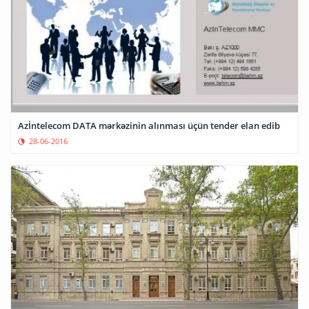
Azİntelecom DATA mərkəzinin alınması üçün tender elan edib
28-06-2016