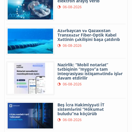
elektron arayış verib
06-08-2026
Azərbaycan və Qazaxıstan
Transxəzər Fiber-Optik Kabel
Xəttinin çəkilişini başa çatdırıb
06-08-2026
Nazirlik: “Mobil notariat”
tətbiqinin “mygov”a tam
inteqrasiyası istiqamətində işlər
davam etdirilir
06-08-2026
Beş İcra Hakimiyyəti İT
sistemlərini “Hökumət
buludu”na köçürüb
06-08-2026