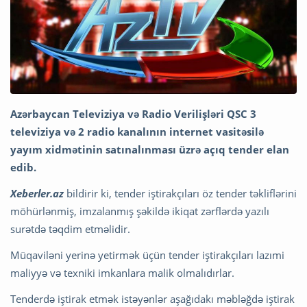
Azərbaycan Televiziya və Radio Verilişləri QSC 3
televiziya və 2 radio kanalının internet vasitəsilə
yayım xidmətinin satınalınması üzrə açıq tender elan
edib.
Xeberler.az
bildirir ki, tender iştirakçıları öz tender təkliflərini
möhürlənmiş, imzalanmış şəkildə ikiqat zərflərdə yazılı
surətdə təqdim etməlidir.
Müqaviləni yerinə yetirmək üçün tender iştirakçıları lazımi
maliyyə və texniki imkanlara malik olmalıdırlar.
Tenderdə iştirak etmək istəyənlər aşağıdakı məbləğdə iştirak