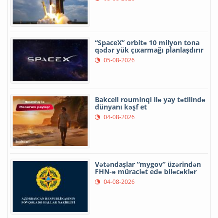
“SpaceX” orbitə 10 milyon tona
qədər yük çıxarmağı planlaşdırır
05-08-2026
Bakcell rouminqi ilə yay tətilində
dünyanı kəşf et
04-08-2026
Vətəndaşlar “mygov” üzərindən
FHN-ə müraciət edə biləcəklər
04-08-2026