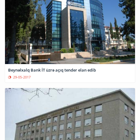
Beynəlxalq Bank İT üzrə açıq tender elan edib
29-05-2017