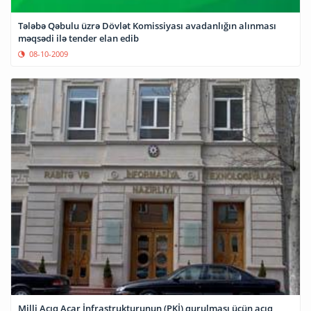
Tələbə Qəbulu üzrə Dövlət Komissiyası avadanlığın alınması
məqsədi ilə tender elan edib
08-10-2009
Milli Açıq Açar İnfrastrukturunun (PKİ) qurulması üçün açıq