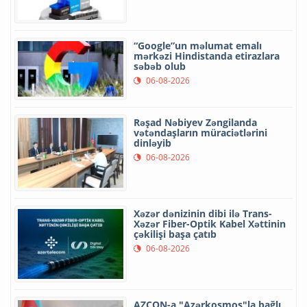
“Google”un məlumat emalı
mərkəzi Hindistanda etirazlara
səbəb olub
06-08-2026
Rəşad Nəbiyev Zəngilanda
vətəndaşların müraciətlərini
dinləyib
06-08-2026
Xəzər dənizinin dibi ilə Trans-
Xəzər Fiber-Optik Kabel Xəttinin
çəkilişi başa çatıb
06-08-2026
AZCON-a "Azərkosmos"la bağlı