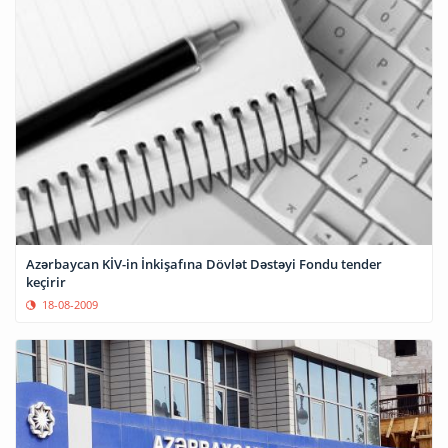
Azərbaycan KİV-in İnkişafına Dövlət Dəstəyi Fondu tender
keçirir
18-08-2009