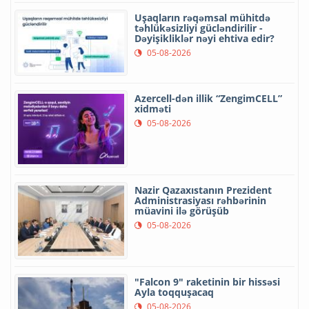
Uşaqların rəqəmsal mühitdə
təhlükəsizliyi gücləndirilir -
Dəyişikliklər nəyi ehtiva edir?
05-08-2026
Azercell-dən illik “ZengimCELL”
xidməti
05-08-2026
Nazir Qazaxıstanın Prezident
Administrasiyası rəhbərinin
müavini ilə görüşüb
05-08-2026
"Falcon 9" raketinin bir hissəsi
Ayla toqquşacaq
05-08-2026