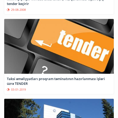
tender keçirir
29-08-2008
Taksi əməliyyatları proqram təminatının hazırlanması işləri
üzrə TENDER
03-01-2019