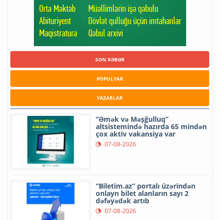
SON XƏBƏR
POPULYAR
YAZARLAR
“Əmək və Məşğulluq”
altsistemində hazırda 65 mindən
çox aktiv vakansiya var
07-08-2026
“Biletim.az” portalı üzərindən
onlayn bilet alanların sayı 2
dəfəyədək artıb
07-08-2026