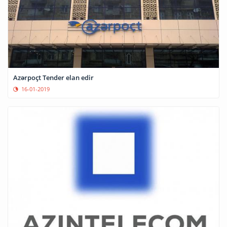
Azərpoçt Tender elan edir
16-01-2019