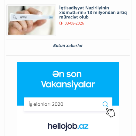
İqtisadiyyat Nazirliyinin
xidmətlərinə 13 milyondan artıq
müraciət olub
03-08-2026
Bütün xəbərlər