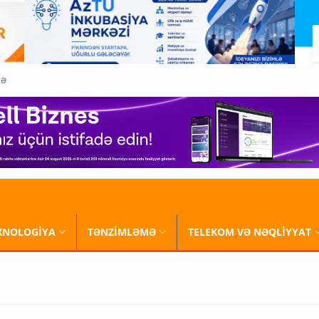
QƏ
XNOLOGİYA
TƏNZİMLƏMƏ
TELEKOM VƏ NƏQLİYYAT