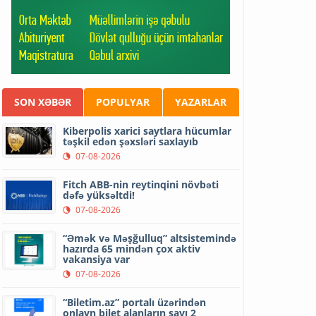
SON XƏBƏR
POPULYAR
YAZARLAR
Kiberpolis xarici saytlara hücumlar
təşkil edən şəxsləri saxlayıb
07-08-2026
Fitch ABB-nin reytinqini növbəti
dəfə yüksəltdi!
07-08-2026
“Əmək və Məşğulluq” altsistemində
hazırda 65 mindən çox aktiv
vakansiya var
07-08-2026
“Biletim.az” portalı üzərindən
onlayn bilet alanların sayı 2