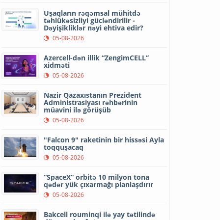
Uşaqların rəqəmsal mühitdə
təhlükəsizliyi gücləndirilir -
Dəyişikliklər nəyi ehtiva edir?
05-08-2026
Azercell-dən illik “ZengimCELL”
xidməti
05-08-2026
Nazir Qazaxıstanın Prezident
Administrasiyası rəhbərinin
müavini ilə görüşüb
05-08-2026
"Falcon 9" raketinin bir hissəsi Ayla
toqquşacaq
05-08-2026
“SpaceX” orbitə 10 milyon tona
qədər yük çıxarmağı planlaşdırır
05-08-2026
Bakcell rouminqi ilə yay tətilində