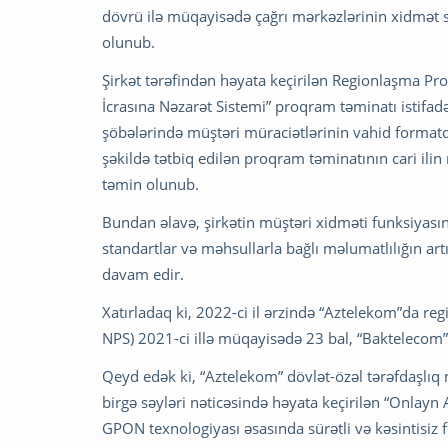
dövrü ilə müqayisədə çağrı mərkəzlərinin xidmət sə
olunub.
Şirkət tərəfindən həyata keçirilən Regionlaşma Pro
İcrasına Nəzarət Sistemi” proqram təminatı istifa
şöbələrində müştəri müraciətlərinin vahid format
şəkildə tətbiq edilən proqram təminatının cari ili
təmin olunub.
Bundan əlavə, şirkətin müştəri xidməti funksiyasın
standartlar və məhsullarla bağlı məlumatlılığın art
davam edir.
Xatırladaq ki, 2022-ci il ərzində “Aztelekom”da re
NPS) 2021-ci illə müqayisədə 23 bal, “Baktelecom”
Qeyd edək ki, “Aztelekom” dövlət-özəl tərəfdaşlı
birgə səyləri nəticəsində həyata keçirilən “Onlayn
GPON texnologiyası əsasında sürətli və kəsintisiz 