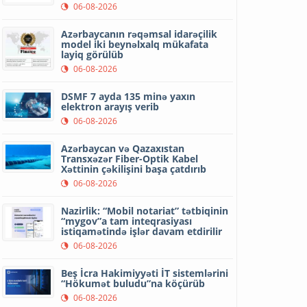
06-08-2026
Azərbaycanın rəqəmsal idarəçilik
model iki beynəlxalq mükafata
layiq görülüb
06-08-2026
DSMF 7 ayda 135 minə yaxın
elektron arayış verib
06-08-2026
Azərbaycan və Qazaxıstan
Transxəzər Fiber-Optik Kabel
Xəttinin çəkilişini başa çatdırıb
06-08-2026
Nazirlik: “Mobil notariat” tətbiqinin
“mygov”a tam inteqrasiyası
istiqamətində işlər davam etdirilir
06-08-2026
Beş İcra Hakimiyyəti İT sistemlərini
“Hökumət buludu”na köçürüb
06-08-2026