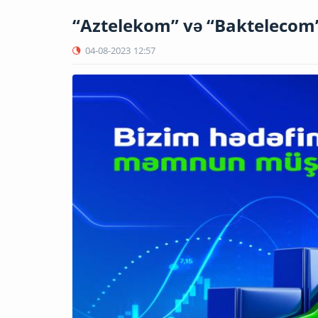
“Aztelekom” və “Baktelecom”
04-08-2023
12:57