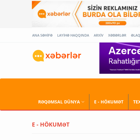
ANA SƏHİFƏ
LAYİHƏ HAQQINDA
ARXİV
XƏBƏRLƏR
ƏLA
RƏQƏMSAL DÜNYA
E - HÖKUMƏT
TE
E - HÖKUMƏT