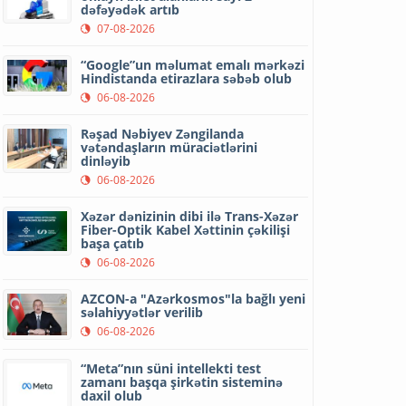
dəfəyədək artıb
07-08-2026
“Google”un məlumat emalı mərkəzi
Hindistanda etirazlara səbəb olub
06-08-2026
Rəşad Nəbiyev Zəngilanda
vətəndaşların müraciətlərini
dinləyib
06-08-2026
Xəzər dənizinin dibi ilə Trans-Xəzər
Fiber-Optik Kabel Xəttinin çəkilişi
başa çatıb
06-08-2026
AZCON-a "Azərkosmos"la bağlı yeni
səlahiyyətlər verilib
06-08-2026
“Meta”nın süni intellekti test
zamanı başqa şirkətin sisteminə
daxil olub