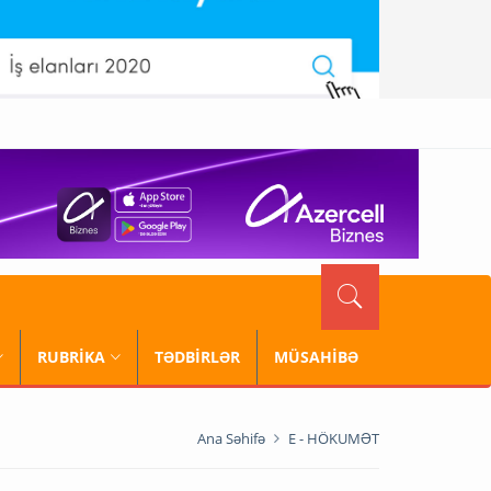
RUBRİKA
TƏDBİRLƏR
MÜSAHİBƏ
Ana Səhifə
E - HÖKUMƏT