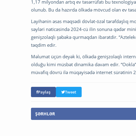
1,17 milyondan artıq ev təsərrüfatı bu texnologiya 
olunub. Bu da hazırda ölkədə mövcud olan ev təsərr
Layihənin əsas məqsədi dövlət-özəl tərəfdaşlıq m
səyləri nəticəsində 2024-cü ilin sonuna qədər min
genişzolaqlı şəbəkə qurmaqdan ibarətdir. “Aztelek
təqdim edir.
Məlumat üçün deyək ki, ölkədə genişzolaqlı interne
olduğu kimi müsbət dinamika davam edir. “Ookla” ş
müvafiq dövrü ilə müqayisədə internet sürətinin 2
Paylaş
Tweet
ŞƏRHLƏR