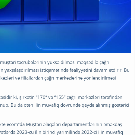
üştəri təcrübələrinin yüksəldilməsi məqsədilə çağrı
in yaxşılaşdırılması istiqamətində fəaliyyətini davam etdirir. Bu
əzləri və filiallardan çağrı mərkəzlərinə yönləndirilməsi
əsidir ki, şirkətin “170” və “155” çağrı mərkəzləri tərəfindən
unub. Bu da ötən ilin müvafiq dövründə qeydə alınmış göstərici
aktelecom”da Müştəri əlaqələri departamentlərinin əməkdaş
yyətlərdə 2023-cü ilin birinci yarımilində 2022-ci ilin müvafiq