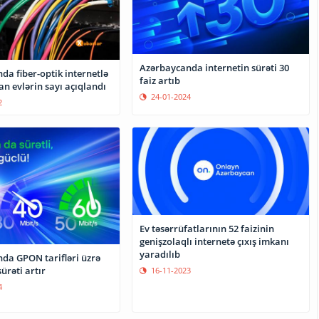
Azərbaycanda internetin sürəti 30
a fiber-optik internetlə
faiz artıb
n evlərin sayı açıqlandı
24-01-2024
2
Ev təsərrüfatlarının 52 faizinin
genişzolaqlı internetə çıxış imkanı
yaradılıb
da GPON tarifləri üzrə
ürəti artır
16-11-2023
4