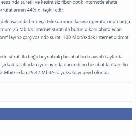
əsasında sürətli və kəsintisiz fiber-optik internetlə əhatə
üfatlarının 44%-ni təşkil edir.
odeli əsasında bir neçə telekommunikasiya operatorunun birgə
imum 25 Mbit/s internet sürəti ilə bütün ölkəni əhatə edən
om” layihə çərçivəsində sürəti 100 Mbit/s-dək internet xidməti
tin sürəti ilə bağlı beynəlxalq hesabatlarda əvvəlki aylarda
irkəti tərəfindən iyun ayında dərc edilən hesabatda ötən ilin
2 Mbit/s-dən 29,47 Mbit/s-ə yüksəldiyi qeyd olunur.