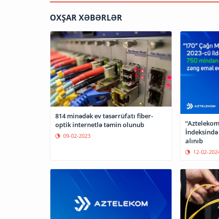
OXŞAR XƏBƏRLƏR
814 minədək ev təsərrüfatı fiber-
“Aztelekom
optik internetlə təmin olunub
İndeksində
09-02-2023
alınıb
12-02-202