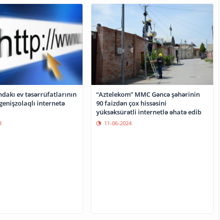
dakı ev təsərrüfatlarının
“Aztelekom” MMC Gəncə şəhərinin
 genişzolaqlı internetə
90 faizdən çox hissəsini
yüksəksürətli internetlə əhatə edib
3
11-06-2024