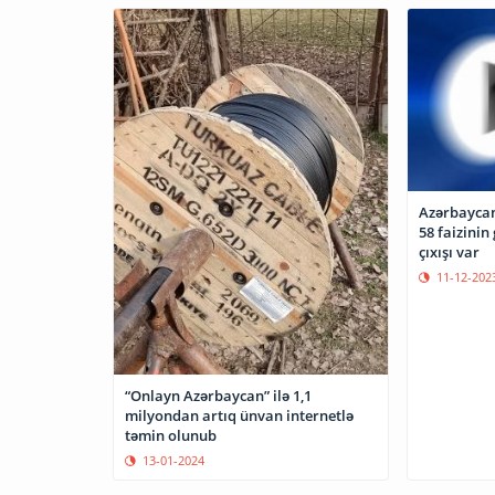
Azərbaycan
58 faizinin
çıxışı var
11-12-202
“Onlayn Azərbaycan” ilə 1,1
milyondan artıq ünvan internetlə
təmin olunub
13-01-2024