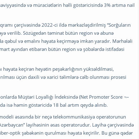
viyyəsində və müraciətlərin həlli göstəricisində 3% artıma nail
qramı çərçivəsində 2022-ci ildə mərkəzləşdirilmiş “Sorğuların
dəyə verilib. Sözügedən təminat bütün region və abunə
da qəbul və emalını həyata keçirməyə imkan yaradır. Mərhələli
n mart ayından etibarən bütün region və şöbələrdə istifadəsi
ı həyata keçirən heyətin peşəkarlığının yüksəldilməsi,
ırılması üçün daxili və xarici təlimlərə cəlb olunması prosesi
gionlarda Müştəri Loyallığı İndeksində (Net Promoter Score ¬–
da isə həmin göstəricidə 18 bal artım qeydə alınıb.
q modeli əsasında bir neçə telekommunikasiya operatorunun
 Azərbaycan” layihəsinin əsas operatorudur. Layihə çərçivəsində
fiber-optik şəbəkənin qurulması həyata keçirilir. Bu günə qədər