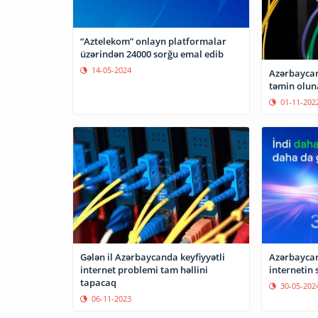
“Aztelekom” onlayn platformalar
üzərindən 24000 sorğu emal edib
14-05-2024
Azərbaycand
təmin oluna
01-11-202
Azərbaycan
Gələn il Azərbaycanda keyfiyyətli
internetin s
internet problemi tam həllini
tapacaq
30-05-202
06-11-2023