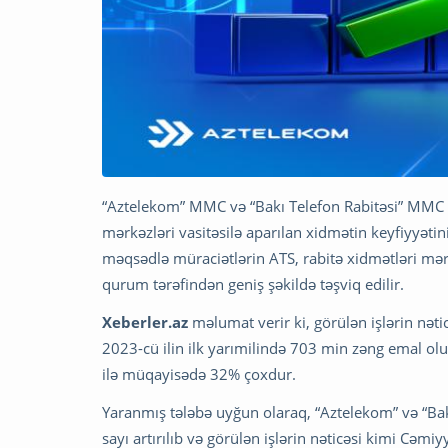
“Aztelekom” MMC və “Bakı Telefon Rabitəsi” MMC m
mərkəzləri vasitəsilə aparılan xidmətin keyfiyyətin
məqsədlə müraciətlərin ATS, rabitə xidmətləri mərk
qurum tərəfindən geniş şəkildə təşviq edilir.
Xeberler.az
məlumat verir ki, görülən işlərin nətic
2023-cü ilin ilk yarımilində 703 min zəng emal ol
ilə müqayisədə 32% çoxdur.
Yaranmış tələbə uyğun olaraq, “Aztelekom” və “B
sayı artırılıb və görülən işlərin nəticəsi kimi Cəmi