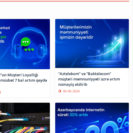
“Aztelekom” və “Baktelecom”
”un Müştəri Loyallığı
müştəri məmnuniyyəti üzrə artım
 müsbət 7 bal artım qeydə
nümayiş etdirib
06-06-2024
4