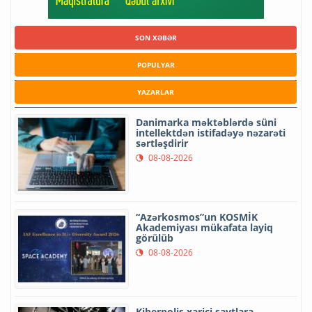
SON XƏBƏR
POPULYAR
YAZARLAR
Danimarka məktəblərdə süni
intellektdən istifadəyə nəzarəti
sərtləşdirir
08-08-2026
“Azərkosmos”un KOSMİK
Akademiyası mükafata layiq
görülüb
08-08-2026
Kiberpolis xarici saytlara