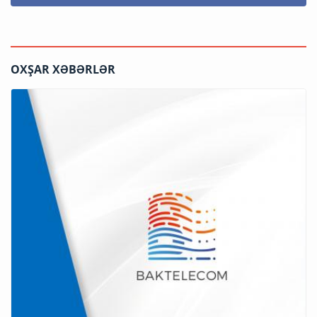
OXŞAR XƏBƏRLƏR