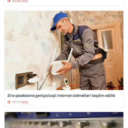
20-09-2023
Zirə qəsəbəsinə genişzolaqlı internet xidmətləri təqdim edilib
17-11-2022