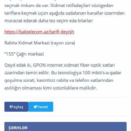
seçmək imkanı da var. Xidmət istifadəçiləri sözügedən
tariflərə keçmək üçün aşağıda sadalanan kanallar üzərindən
müraciət edərək daha tez seçim edə bilərlər:
https://baktelecom.az/tarifi-deyish
Rabitə Xidmət Mərkəzi (rayon üzrə)
“155” Çağrı mərkəzi
Qeyd edək ki, GPON internet xidməti fiber-optik xətləri
üzərindən təmin edilir. Bu texnologiya 100 mbit/s-ə qədər
qoşulma sürəti, kəsintisiz rabitə və telefon xətlərindən
asılılığın olmaması kimi üstünlüklərə malikdir.
Paylaş
Tweet
ŞƏRHLƏR