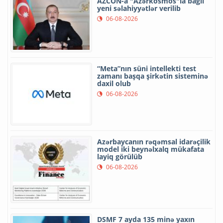
AZCON-a "Azərkosmos"la bağlı
yeni səlahiyyətlər verilib
06-08-2026
“Meta”nın süni intellekti test
zamanı başqa şirkətin sisteminə
daxil olub
06-08-2026
Azərbaycanın rəqəmsal idarəçilik
model iki beynəlxalq mükafata
layiq görülüb
06-08-2026
DSMF 7 ayda 135 minə yaxın