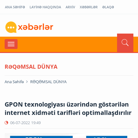
ANA SƏHİFƏ
LAYİHƏ HAQQINDA
ARXİV
XƏBƏRLƏR
ƏLAQƏ
RƏQƏMSAL DÜNYA
Ana Səhifə
RƏQƏMSAL DÜNYA
GPON texnologiyası üzərindən göstərilən
internet xidməti tarifləri optimallaşdırılır
06-07-2022
19:49