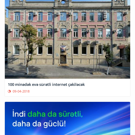
100 minədək evə sürətli internet çəkiləcək
09-04-2018