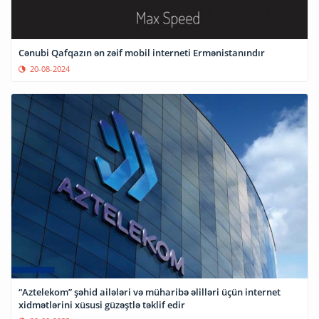
Cənubi Qafqazın ən zəif mobil interneti Ermənistanındır
20-08-2024
“Aztelekom” şəhid ailələri və müharibə əlilləri üçün internet
xidmətlərini xüsusi güzəştlə təklif edir