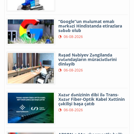
“Google”un məlumat emalı
mərkəzi Hindistanda etirazlara
səbəb olub
06-08-2026
Rəşad Nəbiyev Zəngilanda
vətəndaşların müraciətlərini
dinləyib
06-08-2026
Xəzər dənizinin dibi ilə Trans-
Xəzər Fiber-Optik Kabel Xəttinin
çəkilişi başa çatıb
06-08-2026