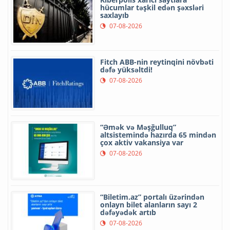
hücumlar təşkil edən şəxsləri
saxlayıb
07-08-2026
Fitch ABB-nin reytinqini növbəti
dəfə yüksəltdi!
07-08-2026
“Əmək və Məşğulluq”
altsistemində hazırda 65 mindən
çox aktiv vakansiya var
07-08-2026
“Biletim.az” portalı üzərindən
onlayn bilet alanların sayı 2
dəfəyədək artıb
07-08-2026