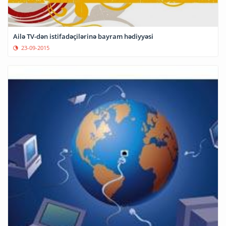
Ailə TV-dən istifadəçilərinə bayram hədiyyəsi
23-09-2015