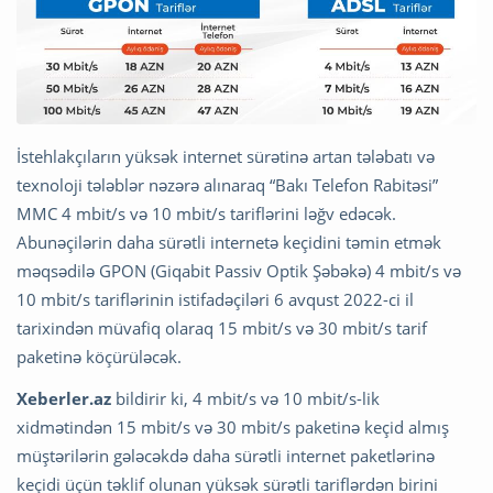
İstehlakçıların yüksək internet sürətinə artan tələbatı və
texnoloji tələblər nəzərə alınaraq “Bakı Telefon Rabitəsi”
MMC 4 mbit/s və 10 mbit/s tariflərini ləğv edəcək.
Abunəçilərin daha sürətli internetə keçidini təmin etmək
məqsədilə GPON (Giqabit Passiv Optik Şəbəkə) 4 mbit/s və
10 mbit/s tariflərinin istifadəçiləri 6 avqust 2022-ci il
tarixindən müvafiq olaraq 15 mbit/s və 30 mbit/s tarif
paketinə köçürüləcək.
Xeberler.az
bildirir ki, 4 mbit/s və 10 mbit/s-lik
xidmətindən 15 mbit/s və 30 mbit/s paketinə keçid almış
müştərilərin gələcəkdə daha sürətli internet paketlərinə
keçidi üçün təklif olunan yüksək sürətli tariflərdən birini