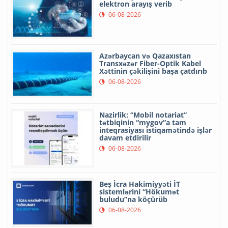
elektron arayış verib
06-08-2026
Azərbaycan və Qazaxıstan
Transxəzər Fiber-Optik Kabel
Xəttinin çəkilişini başa çatdırıb
06-08-2026
Nazirlik: “Mobil notariat”
tətbiqinin “mygov”a tam
inteqrasiyası istiqamətində işlər
davam etdirilir
06-08-2026
Beş İcra Hakimiyyəti İT
sistemlərini “Hökumət
buludu”na köçürüb
06-08-2026