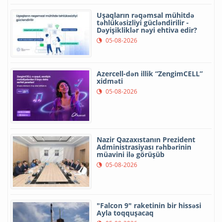
Uşaqların rəqəmsal mühitdə
təhlükəsizliyi gücləndirilir -
Dəyişikliklər nəyi ehtiva edir?
05-08-2026
Azercell-dən illik “ZengimCELL”
xidməti
05-08-2026
Nazir Qazaxıstanın Prezident
Administrasiyası rəhbərinin
müavini ilə görüşüb
05-08-2026
"Falcon 9" raketinin bir hissəsi
Ayla toqquşacaq