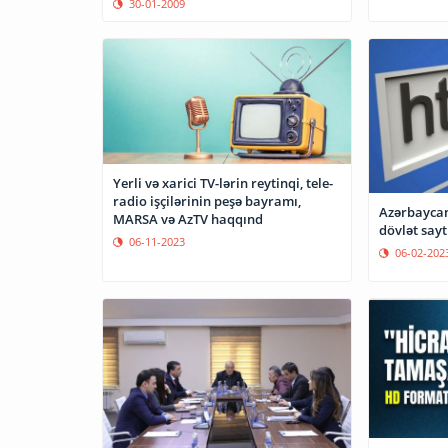
30-01-2009
Yerli və xarici TV-lərin reytinqi, tele-
radio işçilərinin peşə bayramı,
Azərbaycan
MARSA və AzTV haqqınd
dövlət sayt
06-11-2023
06-02-202