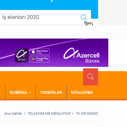
RUBRİKA
TƏDBİRLƏR
MÜSAHİBƏ
Ana Səhifə
TELEKOM VƏ NƏQLİYYAT
TV VƏ RADİO