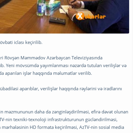
bəti iclası keçirilib.
 sədri Rövşən Məmmədov Azərbaycan Televiziyasında
dirib. Yeni mövsümdə yayımlanması nəzərdə tutulan verilişlər və
da aparılan işlər haqqında məlumatlar verilib.
adiləsi aparıblar, verilişlər haqqında rəylərini və iradlarını
ərin məzmununun daha da zənginləşdirilməsi, efirə dəvət olunan
TV-nin texniki-texnoloji infrastrukturunun gücləndirilməsi,
ün mərhələsinin HD formata keçirilməsi, AzTV-nin sosial media