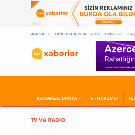
ANA SƏHİFƏ
LAYİHƏ HAQQINDA
ARXİV
XƏBƏRLƏR
ƏLA
RƏQƏMSAL DÜNYA
E - HÖKUMƏT
TE
TV VƏ RADİO