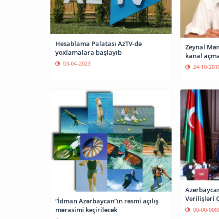
Hesablama Palatası AzTV-də
Zeynal Məm
yoxlamalara başlayıb
kanal açma
03-04-2023
24-10-201
Azərbaycan
Verilişləri 
“İdman Azərbaycan”ın rəsmi açılış
mərasimi keçiriləcək
00-00-000