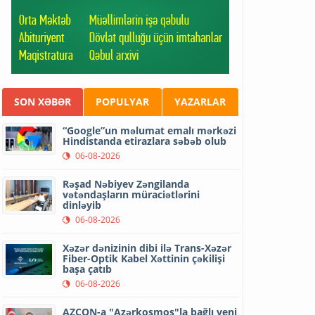
SON XƏBƏR
POPULYAR
YAZARLAR
“Google”un məlumat emalı mərkəzi
Hindistanda etirazlara səbəb olub
06-08-2026
Rəşad Nəbiyev Zəngilanda
vətəndaşların müraciətlərini
dinləyib
06-08-2026
Xəzər dənizinin dibi ilə Trans-Xəzər
Fiber-Optik Kabel Xəttinin çəkilişi
başa çatıb
06-08-2026
AZCON-a "Azərkosmos"la bağlı yeni