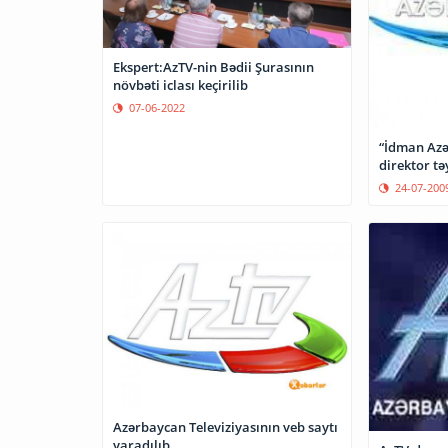
Ekspert:AzTV-nin Bədii Şurasının
növbəti iclası keçirilib
07-06-2022
“İdman Azə
direktor tə
24-07-200
Azərbaycan Televiziyasının veb saytı
yaradılıb