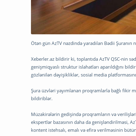
Ötən gün AzTV nəzdində yaradılan Bədii Şuranın növ
Xeberler.az bildirir ki, toplantıda AzTV QSC-nin
genişmiqyaslı struktur islahatları aparıldığını bil
gözlənilən dəyişikliklər, sosial media platformasın
Şura üzvləri yayımlanan proqramlarla bağlı fikir müb
bildiriblər.
Müzakirələrin gedişində proqramların və verilişl
ekspertlər bazasının daha da genişləndirilməsi, Az
kontent istehsalı, emalı və efirə verilməsinin büt