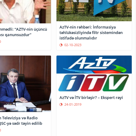
AzTV-nin rəhbəri: İnformasiya
mədli: “AZTV-nin üçüncü
təhlükəsizliyində filtr sistemindən
sı qanunsuzdur”
istifadə olunmalıdır
0
02-10-2023
AzTV və İTV birləşir? – Ekspert rəyi
24-01-2019
 Televiziya və Radio
QSC-yə sədr təyin edilib
0