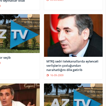
i təyinatlar olub
9
or seçib
MTRŞ sədri telekanallarda əyləncəli
3
verlişlərin çoxluğundan
narahatlığını dilə gətirib
16-09-2009