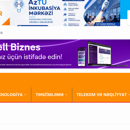
QƏ
XNOLOGİYA
TƏNZİMLƏMƏ
TELEKOM VƏ NƏQLİYYAT