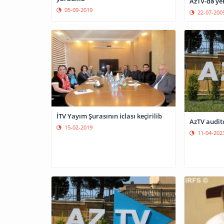
AzTV-də yen
05-09-2019
22-07-200
İTV Yayım Şurasının iclası keçirilib
AzTV audit
15-02-2019
11-04-202