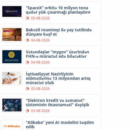
“SpaceX” orbitə 10 milyon tona
qədər yük çıxarmağı planlaşdırır
05-08-2026
Bakcell rouminqi ilə yay tətilində
dünyanı kəşf et
04-08-2026
Vətəndaşlar “mygov” üzərindən
FHN-ə müraciət edə biləcəklər
04-08-2026
İqtisadiyyat Nazirliyinin
xidmətlərinə 13 milyondan artıq
müraciət olub
03-08-2026
"Elektron kredit və zəmanət"
sisteminin Əsasnaməsi" dəyişib
03-08-2026
“Alibaba” yeni AI modelini təqdim
edib