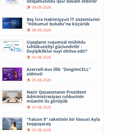
istiqamətində işlər davam etdirilir
06-08-2026
Beş İcra Hakimiyyəti İT sistemlərini
“Hökumət buludu”na köçürüb
06-08-2026
Uşaqların rəqəmsal mühitdə
təhlükəsizliyi gücləndirilir -
Dəyişikliklər nəyi ehtiva edir?
05-08-2026
Azercell-dən illik “ZengimCELL”
xidməti
05-08-2026
Nazir Qazaxıstanın Prezident
Administrasiyası rəhbərinin
müavini ilə görüşüb
05-08-2026
"Falcon 9" raketinin bir hissəsi Ayla
toqquşacaq
05-08-2026