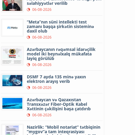
səlahiyyətlər verilib
06-08-2026
“Meta”nın süni intellekti test
zamanı başqa şirkətin sisteminə
daxil olub
06-08-2026
Azərbaycanın rəqəmsal idarəçilik
model iki beynəlxalq mükafata
layiq görülüb
06-08-2026
DSMF 7 ayda 135 minə yaxın
elektron arayış verib
06-08-2026
Azərbaycan və Qazaxıstan
Transxəzər Fiber-Optik Kabel
Xəttinin çəkilişini başa çatdırıb
06-08-2026
Nazirlik: “Mobil notariat” tətbiqinin
“mygov”a tam inteqrasiyası