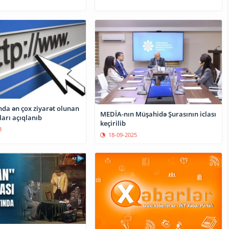
da ən çox ziyarət olunan
MEDİA-nın Müşahidə Şurasının iclası
ları açıqlanıb
keçirilib
3
18-09-2025