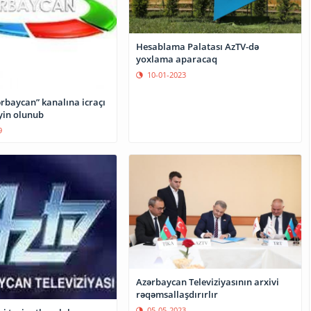
Hesablama Palatası AzTV-də
yoxlama aparacaq
10-01-2023
rbaycan” kanalına icraçı
yin olunub
9
Azərbaycan Televiziyasının arxivi
rəqəmsallaşdırırlır
05-05-2023