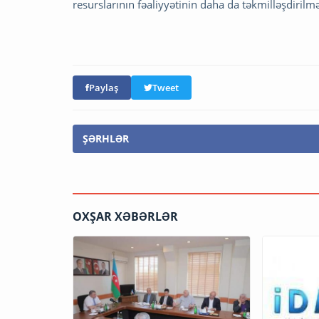
resurslarının fəaliyyətinin daha da təkmilləşdirilmə
Paylaş
Tweet
ŞƏRHLƏR
OXŞAR XƏBƏRLƏR