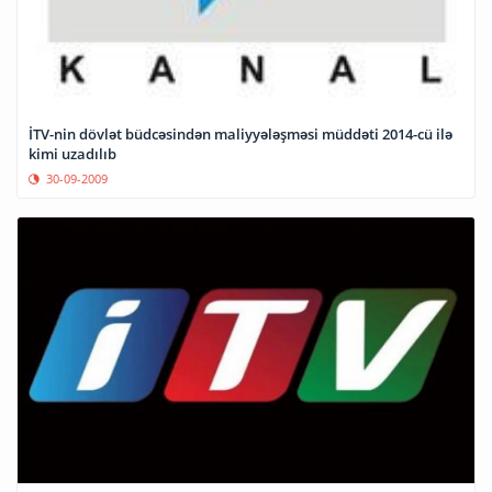
İTV-nin dövlət büdcəsindən maliyyələşməsi müddəti 2014-cü ilə
kimi uzadılıb
30-09-2009