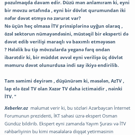
pozulmaqda davam edir. Düzü mən anlamıram ki, eyni
bir movzu ərtafında , eyni bir dövlət qurumundan iki
nəfər dəvət etmyə nə zərurət var?
Nə üçün heç olmasa İTV prinsiplərinə uyğun olar
aq ,
özəl sektorun nümayəndəsini, müstəqil bir eksperti də
dəvət edib verilişi maraqlı və baxımlı etməyəsən
? Hələlik bu tip mövzularda yeganə fərq ondan
ibarətdir ki, bir müddət əvvəl eyni verilişə üç dövlət
məmuru dəvət olunurdusa indi say ikiyə endirilib.
Tam səmimi deyirəm , düşünürəm ki, məsələn, AzTV ,
lap elə özəl TV olan Xəzər TV daha ictimaidir , nəinki
İTV. "
Xeberler.az
məlumat verir ki, bu sözləri Azərbaycan İnternet
Forumunun prezidenti, İKT sahəsi üzrə ekspert Osman
Gündüz bildirib. Ekspert eyni zamanda
Yayım Şurası və İTV
rəhbərliyinin bu kimi məsələlərə diqqət yetirməsinin