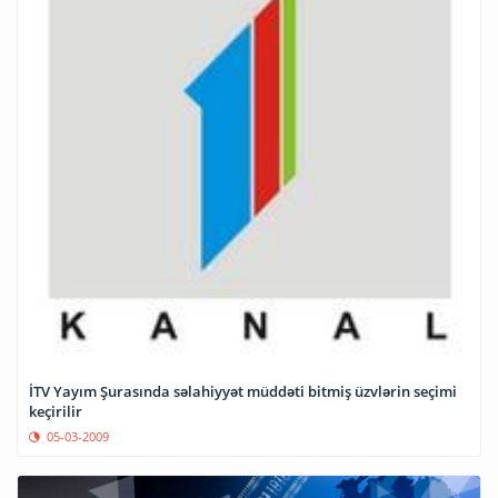
İTV Yayım Şurasında səlahiyyət müddəti bitmiş üzvlərin seçimi
keçirilir
05-03-2009