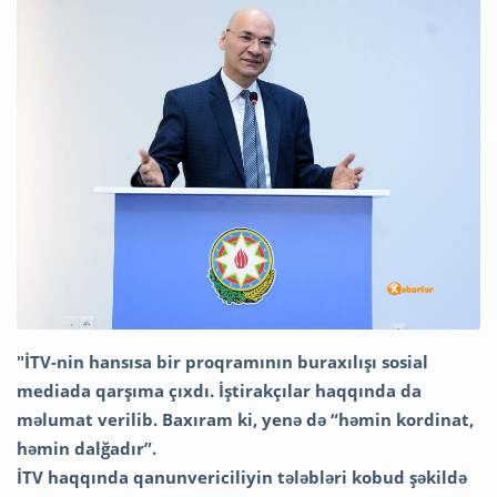
"İTV-nin hansısa bir proqramının buraxılışı sosial
mediada qarşıma çıxdı. İştirakçılar haqqında da
məlumat verilib. Baxıram ki, yenə də “həmin kordinat,
həmin dalğadır”.
İTV haqqında qanunvericiliyin tələbləri kobud şəkildə