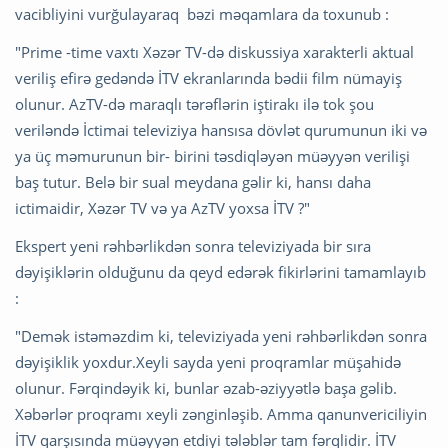
vacibliyini vurğulayaraq bəzi məqamlara da toxunub :
"Prime -time vaxtı Xəzər TV-də diskussiya xarakterli aktual
veriliş efirə gedəndə İTV ekranlarında bədii film nümayiş
olunur. AzTV-də maraqlı tərəflərin iştirakı ilə tok şou
veriləndə İctimai televiziya hansısa dövlət qurumunun iki və
ya üç məmurunun bir- birini təsdiqləyən müəyyən verilişi
baş tutur. Belə bir sual meydana gəlir ki, hansı daha
ictimaidir, Xəzər TV və ya AzTV yoxsa İTV ?"
Ekspert yeni rəhbərlikdən sonra televiziyada bir sıra
dəyişiklərin olduğunu da qeyd edərək fikirlərini tamamlayıb
:
"Demək istəməzdim ki, televiziyada yeni rəhbərlikdən sonra
dəyişiklik yoxdur.Xeyli sayda yeni proqramlar müşahidə
olunur. Fərqindəyik ki, bunlar əzab-əziyyətlə başa gəlib.
Xəbərlər proqramı xeyli zənginləşib. Amma qanunvericiliyin
İTV qarşısında müəyyən etdiyi tələblər tam fərqlidir. İTV