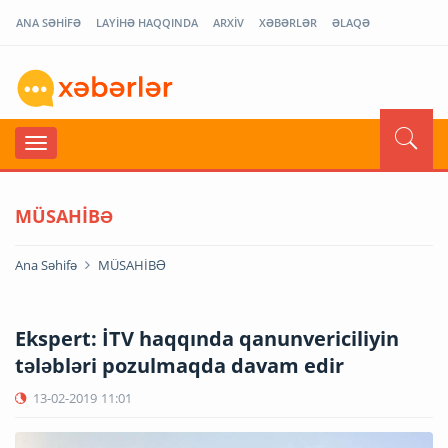
ANA SƏHİFƏ
LAYİHƏ HAQQINDA
ARXİV
XƏBƏRLƏR
ƏLAQƏ
MÜSAHİBƏ
Ana Səhifə
MÜSAHİBƏ
Ekspert: İTV haqqında qanunvericiliyin
tələbləri pozulmaqda davam edir
13-02-2019
11:01