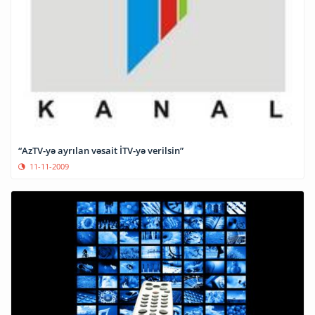
“AzTV-yə ayrılan vəsait İTV-yə verilsin”
11-11-2009