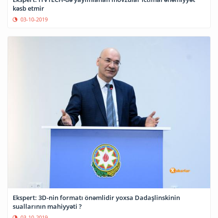
kəsb etmir
03-10-2019
Ekspert: 3D-nin formatı önəmlidir yoxsa Dadaşlinskinin
suallarının mahiyyəti ?
03-10-2019