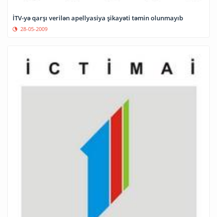
İTV-yə qarşı verilən apellyasiya şikayəti təmin olunmayıb
28-05-2009