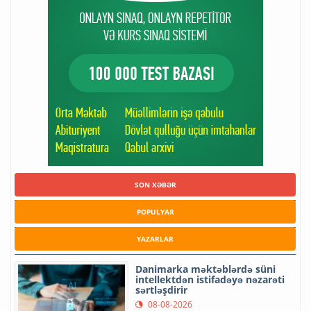
SON XƏBƏR
POPULYAR
YAZARLAR
Danimarka məktəblərdə süni
intellektdən istifadəyə nəzarəti
sərtləşdirir
08-08-2026