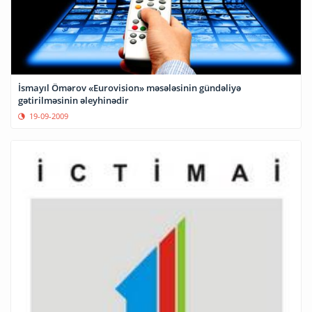
İsmayıl Ömərov «Eurovision» məsələsinin gündəliyə
gətirilməsinin əleyhinədir
19-09-2009