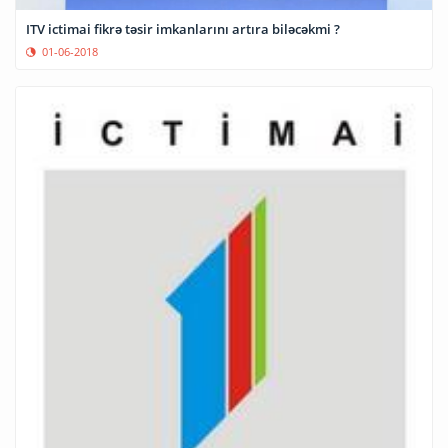
ITV ictimai fikrə təsir imkanlarını artıra biləcəkmi ?
01-06-2018