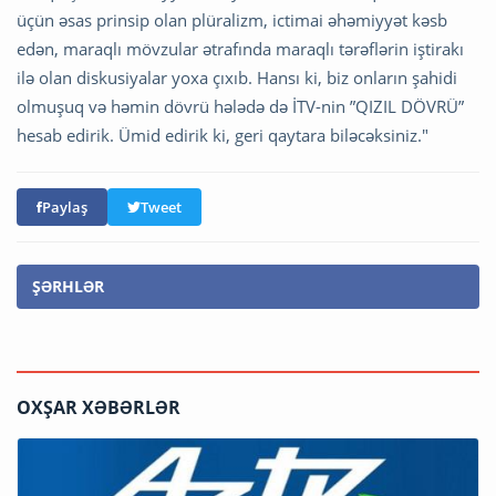
üçün əsas prinsip olan plüralizm, ictimai əhəmiyyət kəsb
edən, maraqlı mövzular ətrafında maraqlı tərəflərin iştirakı
ilə olan diskusiyalar yoxa çıxıb. Hansı ki, biz onların şahidi
olmuşuq və həmin dövrü hələdə də İTV-nin ”QIZIL DÖVRÜ”
hesab edirik. Ümid edirik ki, geri qaytara biləcəksiniz."
Paylaş
Tweet
ŞƏRHLƏR
OXŞAR XƏBƏRLƏR