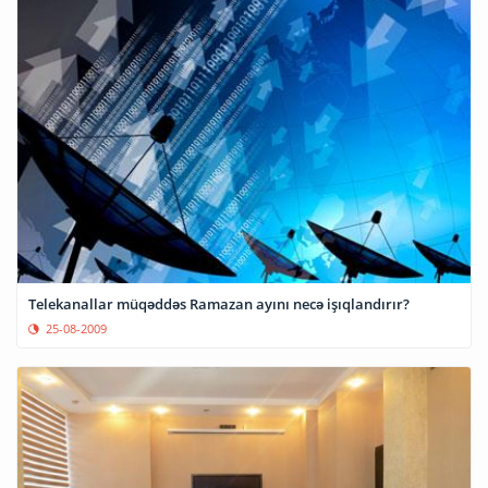
Telekanallar müqəddəs Ramazan ayını necə işıqlandırır?
25-08-2009