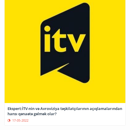
Ekspert:İTV-nin və Avroviziya təşkilatçılarının açıqlamalarından
hansı qənaətə gəlmək olar?
17-05-2022