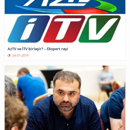
AzTV və İTV birləşir? – Ekspert rəyi
24-01-2019