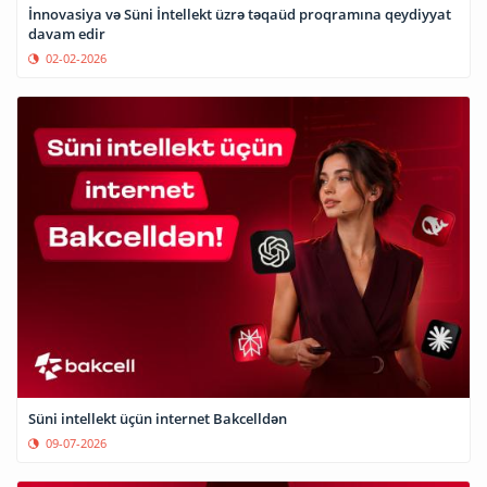
⁠İnnovasiya və Süni İntellekt üzrə təqaüd proqramına qeydiyyat
davam edir
02-02-2026
Süni intellekt üçün internet Bakcelldən
09-07-2026