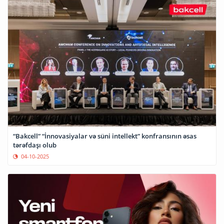
“Bakcell” “İnnovasiyalar və süni intellekt” konfransının əsas
tərəfdaşı olub
04-10-2025