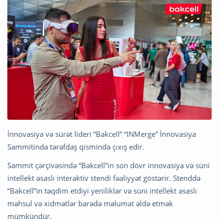
İnnovasiya və sürət lideri “Bakcell” “INMerge” İnnovasiya
Sammitində tərəfdaş qismində çıxış edir.
Sammit çərçivəsində “Bakcell”in son dövr innovasiya və süni
intellekt əsaslı interaktiv stendi fəaliyyət göstərir. Stenddə
“Bakcell”in təqdim etdiyi yeniliklər və süni intellekt əsaslı
məhsul və xidmətlər barədə məlumat əldə etmək
mümkündür.