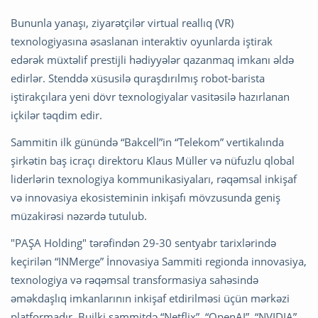
Bununla yanaşı, ziyarətçilər virtual reallıq (VR)
texnologiyasına əsaslanan interaktiv oyunlarda iştirak
edərək müxtəlif prestijli hədiyyələr qazanmaq imkanı əldə
edirlər. Stenddə xüsusilə quraşdırılmış robot-barista
iştirakçılara yeni dövr texnologiyalar vasitəsilə hazırlanan
içkilər təqdim edir.
Sammitin ilk günündə “Bakcell”in “Telekom” vertikalında
şirkətin baş icraçı direktoru Klaus Müller və nüfuzlu qlobal
liderlərin texnologiya kommunikasiyaları, rəqəmsal inkişaf
və innovasiya ekosisteminin inkişafı mövzusunda geniş
müzakirəsi nəzərdə tutulub.
"PAŞA Holding" tərəfindən 29-30 sentyabr tarixlərində
keçirilən “INMerge” İnnovasiya Sammiti regionda innovasiya,
texnologiya və rəqəmsal transformasiya sahəsində
əməkdaşlıq imkanlarının inkişaf etdirilməsi üçün mərkəzi
platformadır. Builki sammitdə “Netflix”, “OpenAI”, “NVIDIA”