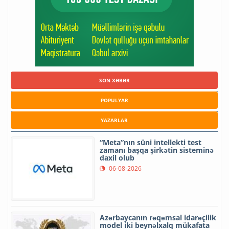
SON XƏBƏR
POPULYAR
YAZARLAR
“Meta”nın süni intellekti test
zamanı başqa şirkətin sisteminə
daxil olub
06-08-2026
Azərbaycanın rəqəmsal idarəçilik
model iki beynəlxalq mükafata