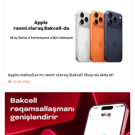
Apple məhsullarını rəsmi olaraq Bakcell Shop-da əldə et!
25-06-2026