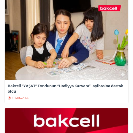
Bakcell “YAŞAT” Fondunun “Hədiyyə Karvanı” layihəsinə dəstək
oldu
01-06-2026