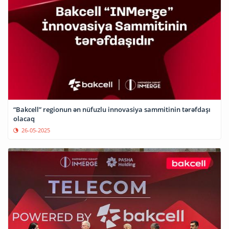
“Bakcell” regionun ən nüfuzlu innovasiya sammitinin tərəfdaşı
olacaq
26-05-2025