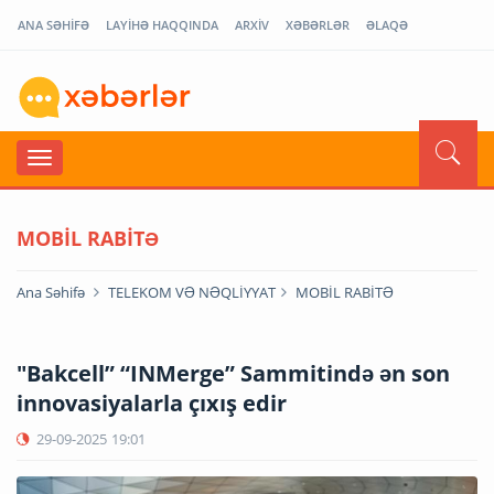
ANA SƏHİFƏ
LAYİHƏ HAQQINDA
ARXİV
XƏBƏRLƏR
ƏLAQƏ
MOBİL RABİTƏ
Ana Səhifə
TELEKOM VƏ NƏQLİYYAT
MOBİL RABİTƏ
"Bakcell” “INMerge” Sammitində ən son
innovasiyalarla çıxış edir
29-09-2025
19:01