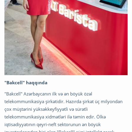
"Bakcell" haqqında
"Bakcell" Azərbaycanın ilk və ən böyük özəl
telekommunikasiya şirkətidir. Hazırda şirkət üç milyondan
çox müştərini yüksəkkeyfiyyətli və sürətli
telekommunikasiya xidmətləri ilə təmin edir. Ölkə
iqtisadiyyatının qeyri-neft sektorunun ən böyük