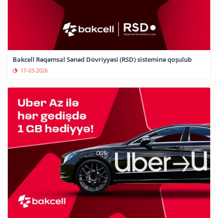
Bakcell Rəqəmsal Sənəd Dövriyyəsi (RSD) sisteminə qoşulub
17-03-2026