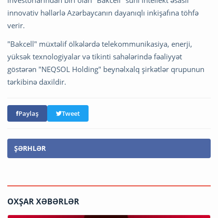
investorlarından biri olan "Bakcell" süni intellekt əsaslı
innovativ həllərlə Azərbaycanın dayanıqlı inkişafına töhfə
verir.
"Bakcell" müxtəlif ölkələrdə telekommunikasiya, enerji,
yüksək texnologiyalar və tikinti sahələrində fəaliyyət
göstərən "NEQSOL Holding" beynəlxalq şirkətlər qrupunun
tərkibinə daxildir.
Paylaş
Tweet
ŞƏRHLƏR
OXŞAR XƏBƏRLƏR