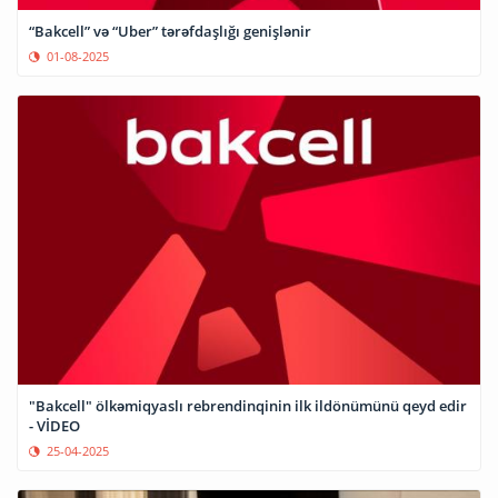
“Bakcell” və “Uber” tərəfdaşlığı genişlənir
01-08-2025
"Bakcell" ölkəmiqyaslı rebrendinqinin ilk ildönümünü qeyd edir
- VİDEO
25-04-2025