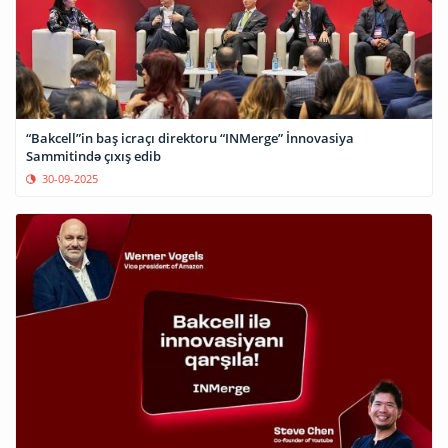
“Bakcell”in baş icraçı direktoru “INMerge” İnnovasiya
Sammitində çıxış edib
30-09-2025