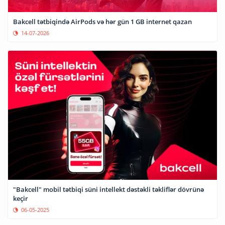
Bakcell tətbiqində AirPods və hər gün 1 GB internet qazan
14-07-2026
"Bakcell" mobil tətbiqi süni intellekt dəstəkli təkliflər dövrünə
keçir
06-05-2025