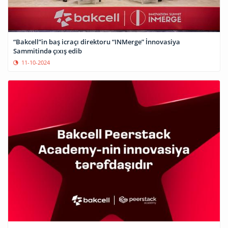
“Bakcell”in baş icraçı direktoru “INMerge” İnnovasiya
Sammitində çıxış edib
11-10-2024