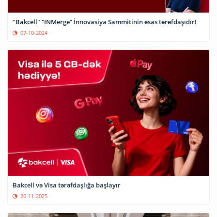
"Bakcell" “INMerge” İnnovasiya Sammitinin əsas tərəfdaşıdır!
07-10-2024
Bakcell və Visa tərəfdaşlığa başlayır
26-11-2025