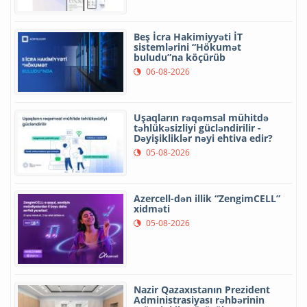
Beş İcra Hakimiyyəti İT
sistemlərini “Hökumət
buludu”na köçürüb
06-08-2026
Uşaqların rəqəmsal mühitdə
təhlükəsizliyi gücləndirilir -
Dəyişikliklər nəyi ehtiva edir?
05-08-2026
Azercell-dən illik “ZengimCELL”
xidməti
05-08-2026
Nazir Qazaxıstanın Prezident
Administrasiyası rəhbərinin