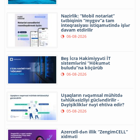
Nazirlik: “Mobil notariat”
tətbiqinin “mygov”a tam
inteqrasiyası istiqamətində işlər
davam etdirilir
06-08-2026
Beş İcra Hakimiyyəti İT
sistemlərini “Hökumət
buludu”na köçürüb
06-08-2026
Uşaqların rəqəmsal mühitdə
təhlükəsizliyi gücləndirilir -
Dəyişikliklər nəyi ehtiva edir?
05-08-2026
Azercell-dən illik “ZengimCELL”
xidməti