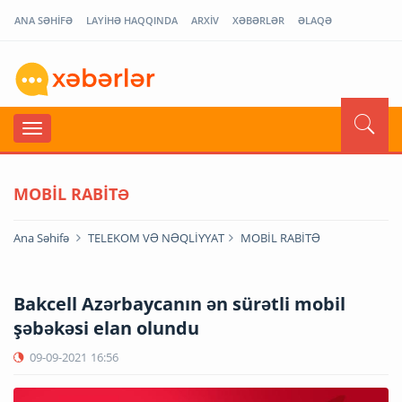
ANA SƏHİFƏ
LAYİHƏ HAQQINDA
ARXİV
XƏBƏRLƏR
ƏLAQƏ
MOBİL RABİTƏ
Ana Səhifə
TELEKOM VƏ NƏQLİYYAT
MOBİL RABİTƏ
Bakcell Azərbaycanın ən sürətli mobil
şəbəkəsi elan olundu
09-09-2021
16:56