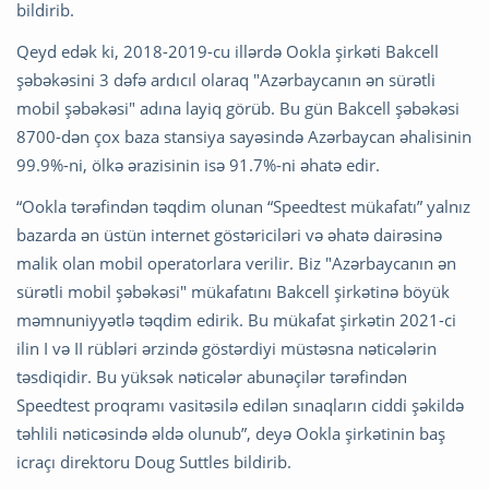
bildirib.
Qeyd edək ki, 2018-2019-cu illərdə Ookla şirkəti Bakcell
şəbəkəsini 3 dəfə ardıcıl olaraq "Azərbaycanın ən sürətli
mobil şəbəkəsi" adına layiq görüb. Bu gün Bakcell şəbəkəsi
8700-dən çox baza stansiya sayəsində Azərbaycan əhalisinin
99.9%-ni, ölkə ərazisinin isə 91.7%-ni əhatə edir.
“Ookla tərəfindən təqdim olunan “Speedtest mükafatı” yalnız
bazarda ən üstün internet göstəriciləri və əhatə dairəsinə
malik olan mobil operatorlara verilir. Biz "Azərbaycanın ən
sürətli mobil şəbəkəsi" mükafatını Bakcell şirkətinə böyük
məmnuniyyətlə təqdim edirik. Bu mükafat şirkətin 2021-ci
ilin I və II rübləri ərzində göstərdiyi müstəsna nəticələrin
təsdiqidir. Bu yüksək nəticələr abunəçilər tərəfindən
Speedtest proqramı vasitəsilə edilən sınaqların ciddi şəkildə
təhlili nəticəsində əldə olunub”, deyə Ookla şirkətinin baş
icraçı direktoru Doug Suttles bildirib.