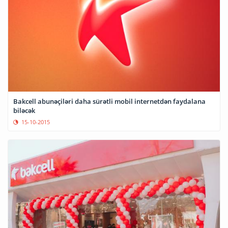
Bakcell abunəçiləri daha sürətli mobil internetdən faydalana
biləcək
15-10-2015