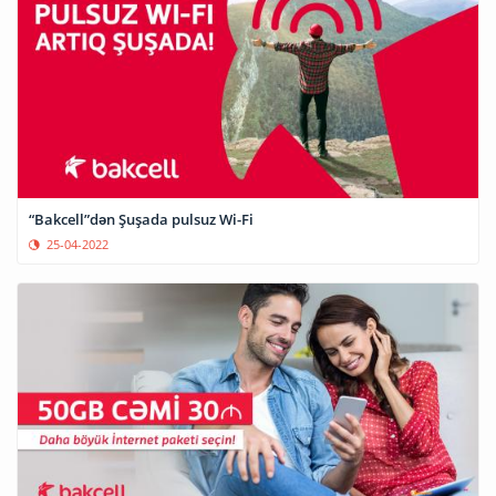
“Bakcell”dən Şuşada pulsuz Wi-Fi
25-04-2022