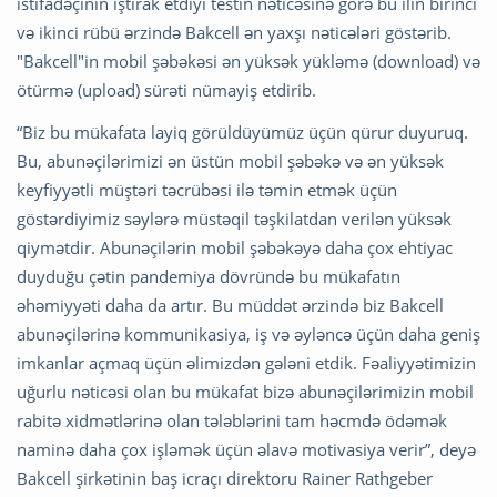
istifadəçinin iştirak etdiyi testin nəticəsinə görə bu ilin birinci
və ikinci rübü ərzində Bakcell ən yaxşı nəticələri göstərib.
"Bakcell"in mobil şəbəkəsi ən yüksək yükləmə (download) və
ötürmə (upload) sürəti nümayiş etdirib.
“Biz bu mükafata layiq görüldüyümüz üçün qürur duyuruq.
Bu, abunəçilərimizi ən üstün mobil şəbəkə və ən yüksək
keyfiyyətli müştəri təcrübəsi ilə təmin etmək üçün
göstərdiyimiz səylərə müstəqil təşkilatdan verilən yüksək
qiymətdir. Abunəçilərin mobil şəbəkəyə daha çox ehtiyac
duyduğu çətin pandemiya dövründə bu mükafatın
əhəmiyyəti daha da artır. Bu müddət ərzində biz Bakcell
abunəçilərinə kommunikasiya, iş və əyləncə üçün daha geniş
imkanlar açmaq üçün əlimizdən gələni etdik. Fəaliyyətimizin
uğurlu nəticəsi olan bu mükafat bizə abunəçilərimizin mobil
rabitə xidmətlərinə olan tələblərini tam həcmdə ödəmək
naminə daha çox işləmək üçün əlavə motivasiya verir”, deyə
Bakcell şirkətinin baş icraçı direktoru Rainer Rathgeber