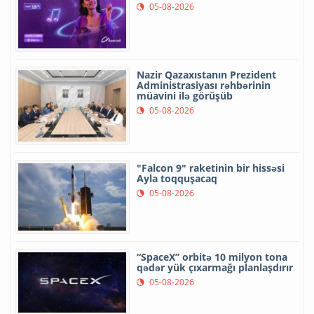
05-08-2026
Nazir Qazaxıstanın Prezident
Administrasiyası rəhbərinin
müavini ilə görüşüb
05-08-2026
"Falcon 9" raketinin bir hissəsi
Ayla toqquşacaq
05-08-2026
“SpaceX” orbitə 10 milyon tona
qədər yük çıxarmağı planlaşdırır
05-08-2026