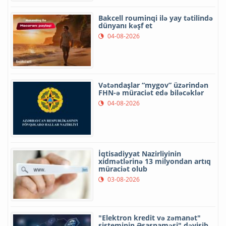
Bakcell rouminqi ilə yay tətilində
dünyanı kəşf et
04-08-2026
Vətəndaşlar “mygov” üzərindən
FHN-ə müraciət edə biləcəklər
04-08-2026
İqtisadiyyat Nazirliyinin
xidmətlərinə 13 milyondan artıq
müraciət olub
03-08-2026
"Elektron kredit və zəmanət"
sisteminin Əsasnaməsi" dəyişib