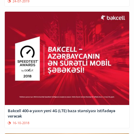
24-07-2019
Bakcell 400-ə yaxın yeni 4G (LTE) baza stansiyası istifadəyə
verəcək
16-10-2018