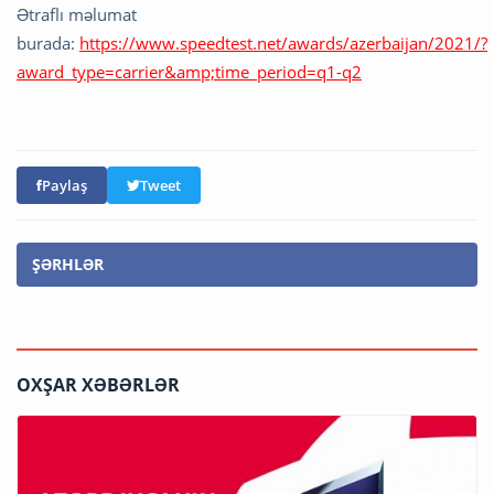
Ətraflı məlumat
burada:
https://www.speedtest.net/awards/azerbaijan/2021/?
award_type=carrier&amp;time_period=q1-q2
Paylaş
Tweet
ŞƏRHLƏR
OXŞAR XƏBƏRLƏR