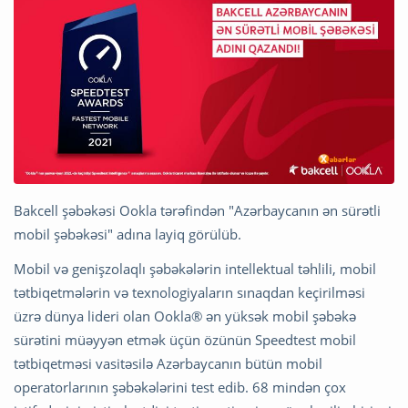
Bakcell şəbəkəsi Ookla tərəfindən "Azərbaycanın ən sürətli
mobil şəbəkəsi" adına layiq görülüb.
Mobil və genişzolaqlı şəbəkələrin intellektual təhlili, mobil
tətbiqetmələrin və texnologiyaların sınaqdan keçirilməsi
üzrə dünya lideri olan Ookla® ən yüksək mobil şəbəkə
sürətini müəyyən etmək üçün özünün Speedtest mobil
tətbiqetməsi vasitəsilə Azərbaycanın bütün mobil
operatorlarının şəbəkələrini test edib. 68 mindən çox