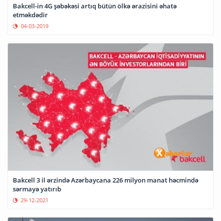
Bakcell-in 4G şəbəkəsi artıq bütün ölkə ərazisini əhatə
etməkdədir
04-03-2019
Bakcell 3 il ərzində Azərbaycana 226 milyon manat həcmində
sərmayə yatırıb
29-12-2021