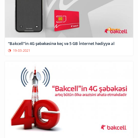
“Bakcell”in 4G şəbəkəsinə keç və 5 GB İnternet hədiyyə al
19-03-2021