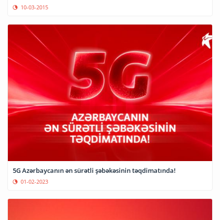
10-03-2015
5G Azərbaycanın ən sürətli şəbəkəsinin təqdimatında!
01-02-2023