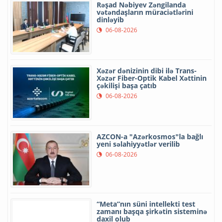
Rəşad Nəbiyev Zəngilanda
vətəndaşların müraciətlərini
dinləyib
06-08-2026
Xəzər dənizinin dibi ilə Trans-
Xəzər Fiber-Optik Kabel Xəttinin
çəkilişi başa çatıb
06-08-2026
AZCON-a "Azərkosmos"la bağlı
yeni səlahiyyətlər verilib
06-08-2026
“Meta”nın süni intellekti test
zamanı başqa şirkətin sisteminə
daxil olub