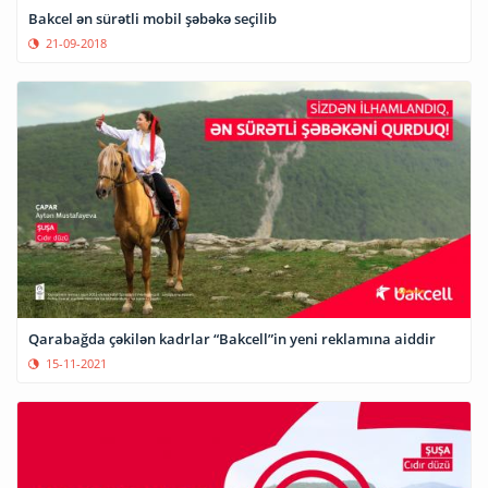
Bakcel ən sürətli mobil şəbəkə seçilib
21-09-2018
Qarabağda çəkilən kadrlar “Bakcell”in yeni reklamına aiddir
15-11-2021