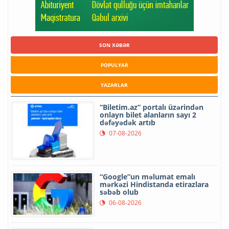
SON XƏBƏR
POPULYAR
YAZARLAR
“Biletim.az” portalı üzərindən
onlayn bilet alanların sayı 2
dəfəyədək artıb
07-08-2026
“Google”un məlumat emalı
mərkəzi Hindistanda etirazlara
səbəb olub
06-08-2026