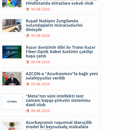
Hindistanda etirazlara səbəb olub
06-08-2026
Rəşad Nəbiyev Zəngilanda
vətəndaşların müraciətlərini
dinləyib
06-08-2026
Xəzər dənizinin dibi ilə Trans-Xəzər
Fiber-Optik Kabel Xəttinin çəkilişi
başa çatıb
06-08-2026
AZCON-a "Azərkosmos"la bağlı yeni
səlahiyyətlər verilib
06-08-2026
“Meta”nın süni intellekti test
zamanı başqa şirkətin sisteminə
daxil olub
06-08-2026
Azərbaycanın rəqəmsal idarəçilik
model iki beynəlxalq mükafata