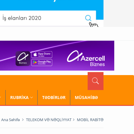
RUBRİKA
TƏDBİRLƏR
MÜSAHİBƏ
Ana Səhifə
TELEKOM VƏ NƏQLİYYAT
MOBİL RABİTƏ