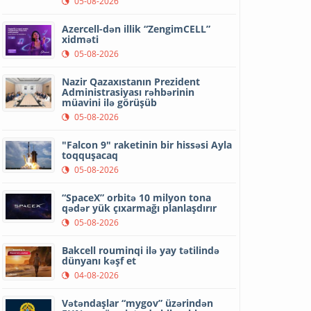
05-08-2026
Azercell-dən illik “ZengimCELL”
xidməti
05-08-2026
Nazir Qazaxıstanın Prezident
Administrasiyası rəhbərinin
müavini ilə görüşüb
05-08-2026
"Falcon 9" raketinin bir hissəsi Ayla
toqquşacaq
05-08-2026
“SpaceX” orbitə 10 milyon tona
qədər yük çıxarmağı planlaşdırır
05-08-2026
Bakcell rouminqi ilə yay tətilində
dünyanı kəşf et
04-08-2026
Vətəndaşlar “mygov” üzərindən