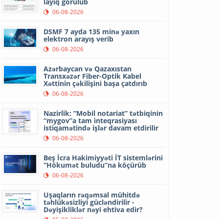
layiq görülüb
06-08-2026
DSMF 7 ayda 135 minə yaxın
elektron arayış verib
06-08-2026
Azərbaycan və Qazaxıstan
Transxəzər Fiber-Optik Kabel
Xəttinin çəkilişini başa çatdırıb
06-08-2026
Nazirlik: “Mobil notariat” tətbiqinin
“mygov”a tam inteqrasiyası
istiqamətində işlər davam etdirilir
06-08-2026
Beş İcra Hakimiyyəti İT sistemlərini
“Hökumət buludu”na köçürüb
06-08-2026
Uşaqların rəqəmsal mühitdə
təhlükəsizliyi gücləndirilir -
Dəyişikliklər nəyi ehtiva edir?