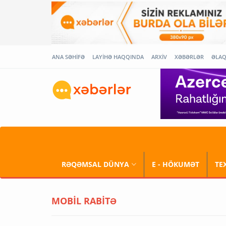
ANA SƏHİFƏ
LAYİHƏ HAQQINDA
ARXİV
XƏBƏRLƏR
ƏLA
RƏQƏMSAL DÜNYA
E - HÖKUMƏT
TE
MOBİL RABİTƏ