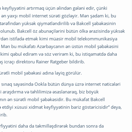
 keyfiyyətini artırmaq üçün əlindən gələni edir, çünki
n yaxşı mobil internet sürəti gözləyir. Mən şadam ki, bu
ərəfindən yüksək qiymətləndirilib və Bakcell şəbəkəsinin
 olunub. Bakcell öz abunəçilərini bütün ölkə ərazisində yüksək
lərdən istifadə etmək kimi müasir mobil telekommunikasiya
 Mən bu mükafatı Azərbaycanın ən üstün mobil şəbəkəsini
 kimi qəbul edirəm və söz verirəm ki, bu istiqamətdə daha
ş icraçı direktoru Rainer Ratgeber bildirib.
rətli mobil şəbəkəsi adına layiq görülür.
 sınaq sayəsində Ookla bütün dünya üzrə internet nəticələri
i araşdırma və təhlilimizə əsaslanaraq, biz böyük
nın ən sürətli mobil şəbəkəsidir. Bu mükafat Bakcell
ə etdiyi xüsusi xidmət keyfiyyətinin bariz göstəricisidir” deyə,
rib.
yfiyyətini daha da təkmilləşdirərək bundan sonra da