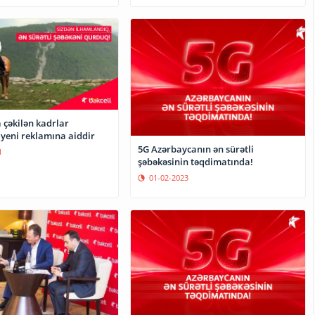
çəkilən kadrlar
 yeni reklamına aiddir
5G Azərbaycanın ən sürətli
1
şəbəkəsinin təqdimatında!
01-02-2023