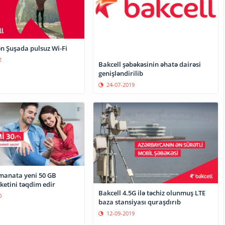
ən Şuşada pulsuz Wi-Fi
2
Bakcell şəbəkəsinin əhatə dairəsi
genişləndirilib
24-07-2019
 manata yeni 50 GB
ketini təqdim edir
Bakcell 4.5G ilə təchiz olunmuş LTE
0
baza stansiyası quraşdırıb
12-09-2019