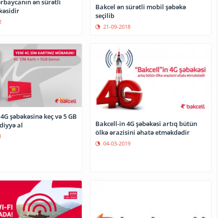
rbaycanın ən sürətli
Bakcel ən sürətli mobil şəbəkə
mobil şəbəkəsidir
seçilib
2
21-09-2018
 4G şəbəkəsinə keç və 5 GB
Bakcell-in 4G şəbəkəsi artıq bütün
diyyə al
ölkə ərazisini əhatə etməkdədir
1
04-03-2019