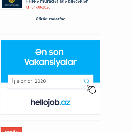
FHN-ə müraciət edə biləcəklər
04-08-2026
Bütün xəbərlər