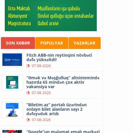
SON XƏBƏR
POPULYAR
YAZARLAR
Fitch ABB-nin reytinqini növbəti
dəfə yüksəltdi!
07-08-2026
“Əmək və Məşğulluq” altsistemində
hazırda 65 mindən çox aktiv
vakansiya var
07-08-2026
“Biletim.az” portalı üzərindən
onlayn bilet alanların sayı 2
dəfəyədək artıb
07-08-2026
“Google”un məlumat emalı mərkəzi