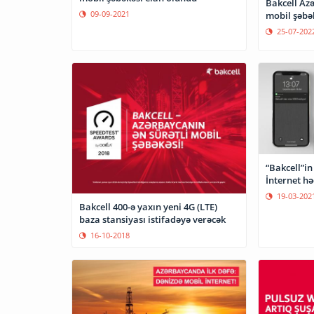
Bakcell Azə
09-09-2021
25-07-202
“Bakcell”in
İnternet hə
19-03-202
Bakcell 400-ə yaxın yeni 4G (LTE)
baza stansiyası istifadəyə verəcək
16-10-2018