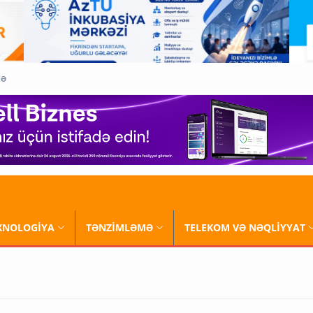
QƏ
XNOLOGİYA
TƏNZİMLƏMƏ
TELEKOM VƏ NƏQLİYYAT