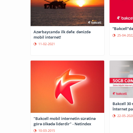
“Bakcell”d
Azərbaycanda ilk dəfə: dənizdə
25-04-202
mobil internet!
11-02-2021
Bakcell 30
İnternet pa
22-05-202
"Bakcell mobil internetin sürətinə
görə ölkədə liderdir" - Netindex
10-03-2015