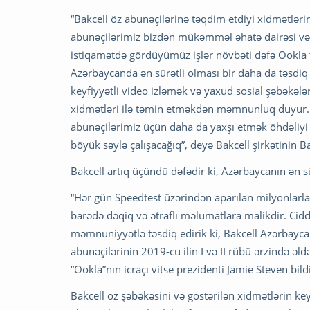
“Bakcell öz abunəçilərinə təqdim etdiyi xidmətlərin
abunəçilərimiz bizdən mükəmməl əhatə dairəsi və ə
istiqamətdə gördüyümüz işlər növbəti dəfə Ookla t
Azərbaycanda ən sürətli olması bir daha da təsdiq
keyfiyyətli video izləmək və yaxud sosial şəbəkə
xidmətləri ilə təmin etməkdən məmnunluq duyur.
abunəçilərimiz üçün daha da yaxşı etmək öhdəliyi
böyük səylə çalışacağıq”, deyə Bakcell şirkətinin Ba
Bakcell artıq üçündü dəfədir ki, Azərbaycanın ən sü
“Hər gün Speedtest üzərindən aparılan milyonlarla
barədə dəqiq və ətraflı məlumatlara malikdir. Cidd
məmnuniyyətlə təsdiq edirik ki, Bakcell Azərbayca
abunəçilərinin 2019-cu ilin I və II rübü ərzində əld
“Ookla”nın icraçı vitse prezidenti Jamie Steven bildi
Bakcell öz şəbəkəsini və göstərilən xidmətlərin ke