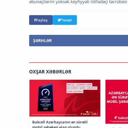
abunəçilərini yüksək keyfiyyəti istifadəçi təcrübəsi
Paylaş
Tweet
ŞƏRHLƏR
OXŞAR XƏBƏRLƏR
Bakcell Azərbaycanın ən sürətli
mobil şəbəkəsi elan olundu