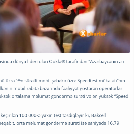
ahəsində dünya lideri olan Ookla® tərəfindən “Azərbaycanın ən
I rübü üzrə “Ən sürətli mobil şəbəkə üzrə Speedtest mükafatı”nın
kənin mobil rabitə bazarında fəaliyyət göstərən operatorlar
yüksək ortalama məlumat göndərmə sürəti və ən yüksək “Speed
keçirilən 100 000-ə yaxın test təsdiqləyir ki, Bakcell
meqabit, orta məlumat göndərmə sürəti isə saniyədə 16.79