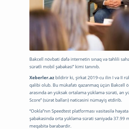
Bakcell növbəti dəfə internetin sınaq və təhlili s
sürətli mobil şəbəkəsi” kimi tanınıb.
Xeberler.az
bildirir ki, şirkət 2019-cu ilin I və I
qalibi olub. Bu mükafatı qazanmaq üçün Bakcell öl
arasında ən yüksək ortalama yükləmə sürəti, ən 
Score” (sürət balları) nəticəsini nümayiş etdirib.
“Ookla”nın Speedtest platforması vasitəsilə həyata 
şəbəkəsində orta yükləmə sürəti saniyədə 37.99 
meqabitə bərabərdir.