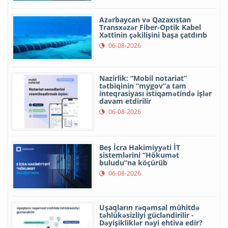
Azərbaycan və Qazaxıstan
Transxəzər Fiber-Optik Kabel
Xəttinin çəkilişini başa çatdırıb
06-08-2026
Nazirlik: “Mobil notariat”
tətbiqinin “mygov”a tam
inteqrasiyası istiqamətində işlər
davam etdirilir
06-08-2026
Beş İcra Hakimiyyəti İT
sistemlərini “Hökumət
buludu”na köçürüb
06-08-2026
Uşaqların rəqəmsal mühitdə
təhlükəsizliyi gücləndirilir -
Dəyişikliklər nəyi ehtiva edir?