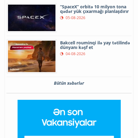
“SpaceX” orbitə 10 milyon tona
qədər yük çıxarmağı planlaşdırır
05-08-2026
Bakcell rouminqi ilə yay tətilində
dünyanı kəşf et
04-08-2026
Bütün xəbərlər