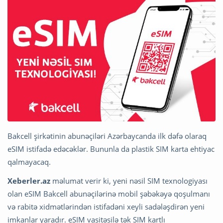
Bakcell şirkətinin abunəçiləri Azərbaycanda ilk dəfə olaraq
eSIM istifadə edəcəklər. Bununla da plastik SIM karta ehtiyac
qalmayacaq.
Xeberler.az
məlumat verir ki, yeni nəsil SIM texnologiyası
olan eSIM Bakcell abunəçilərinə mobil şəbəkəyə qoşulmanı
və rabitə xidmətlərindən istifadəni xeyli sadələşdirən yeni
imkanlar yaradır. eSIM vasitəsilə tək SIM kartlı