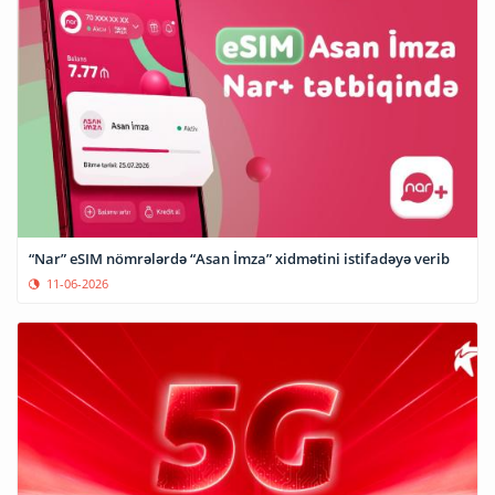
“Nar” eSIM nömrələrdə “Asan İmza” xidmətini istifadəyə verib
11-06-2026