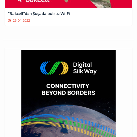
“Bakcell”dən Şuşada pulsuz Wi-Fi
25-04-2022