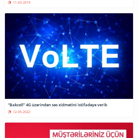
11-03-2019
“Bakcell” 4G üzərindən səs xidmətini istifadəyə verib
12-05-2022