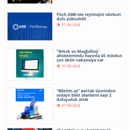
Fitch ABB-nin reytinqini növbəti
dəfə yüksəltdi!
07-08-2026
“Əmək və Məşğulluq”
altsistemində hazırda 65 mindən
çox aktiv vakansiya var
07-08-2026
“Biletim.az” portalı üzərindən
onlayn bilet alanların sayı 2
dəfəyədək artıb
07-08-2026