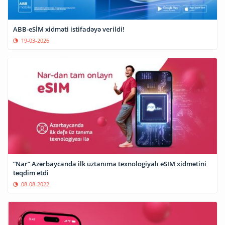
ABB-eSİM xidməti istifadəyə verildi!
19-03-2026
“Nar” Azərbaycanda ilk üztanıma texnologiyalı eSIM xidmətini
təqdim etdi
08-08-2022