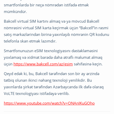
smartfonlarda bir neçə nömrədən istifadə etmək
mümkündür.
Bakcell virtual SIM kartını almaq və ya mövcud Bakcell
nömrəsini virtual SIM karta keçirmək üçün “Bakcell”in rəsmi
satış mərkəzlərindən birinə yaxınlaşıb nömrənin QR kodunu
telefonla skan etmək lazımdır.
Smartfonunuzun eSIM texnologiyasını dəstəkləməsini
yoxlamaq və xidmət barədə daha ətraflı məlumat almaq
üçün
https://www.bakcell.com/az/esim
səhifəsinə keçin.
Qeyd edək ki, bu, Bakcell tərəfindən son bir ay ərzində
tətbiq olunan ikinci nəhəng texnoloji yenilikdir. Bu
yaxınlarda şirkət tərəfindən Azərbaycanda ilk dəfə olaraq
VoLTE texnologiyası istifadəyə verilib.
https://www.youtube.com/watch?v=ONAnIKuGOho