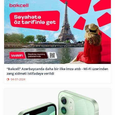
“Bakcell” Azərbaycanda daha bir ilkə imza atdı - Wi-Fi üzərindən
zəng xidməti istifadəyə verildi
04-07-2024