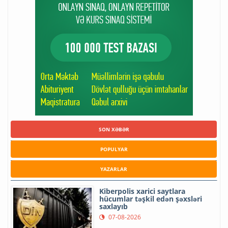
SON XƏBƏR
POPULYAR
YAZARLAR
Kiberpolis xarici saytlara
hücumlar təşkil edən şəxsləri
saxlayıb
07-08-2026