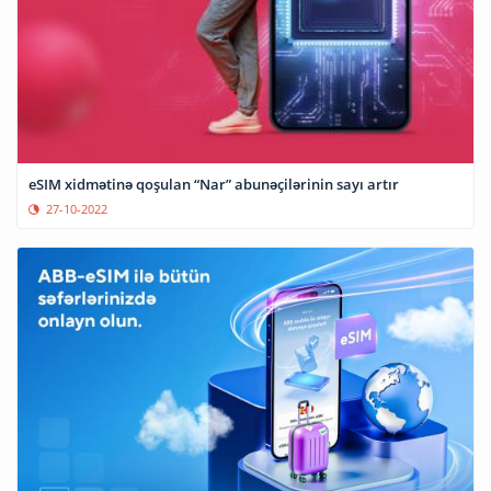
eSIM xidmətinə qoşulan “Nar” abunəçilərinin sayı artır
27-10-2022