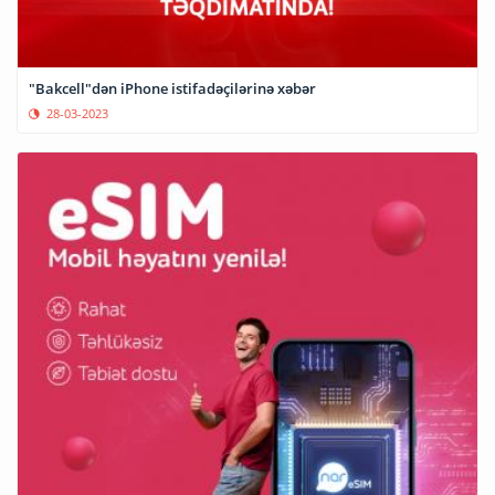
"Bakcell"dən iPhone istifadəçilərinə xəbər
28-03-2023