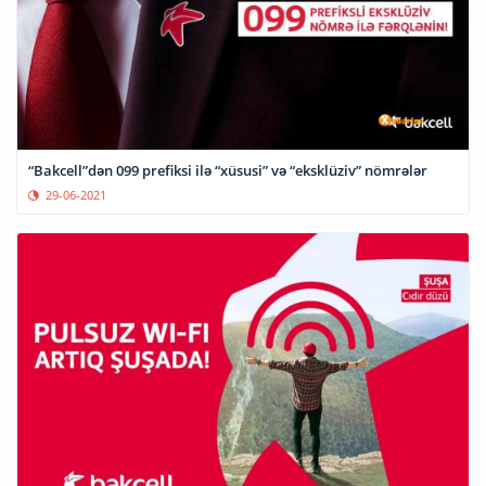
“Bakcell”dən 099 prefiksi ilə “xüsusi” və “eksklüziv” nömrələr
29-06-2021