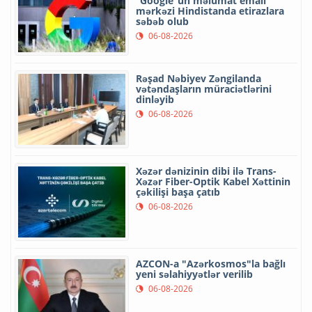
“Google”un məlumat emalı
mərkəzi Hindistanda etirazlara
səbəb olub
06-08-2026
Rəşad Nəbiyev Zəngilanda
vətəndaşların müraciətlərini
dinləyib
06-08-2026
Xəzər dənizinin dibi ilə Trans-
Xəzər Fiber-Optik Kabel Xəttinin
çəkilişi başa çatıb
06-08-2026
AZCON-a "Azərkosmos"la bağlı
yeni səlahiyyətlər verilib
06-08-2026