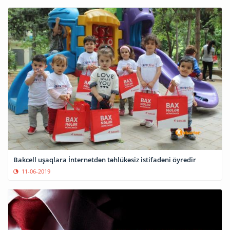
Bakcell uşaqlara İnternetdən təhlükəsiz istifadəni öyrədir
11-06-2019