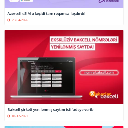
Azercell eSIM-ə keçidi tam rəqəmsallaşdırdı!
20-04-2026
Bakcell şirkəti yenilənmiş saytını istifadəyə verib
01-12-2021