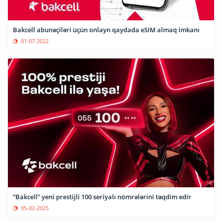
Bakcell abunəçiləri üçün onlayn qaydada eSIM almaq imkanı
01-07-2022
“Bakcell” yeni prestijli 100 seriyalı nömrələrini təqdim edir
05-02-2025