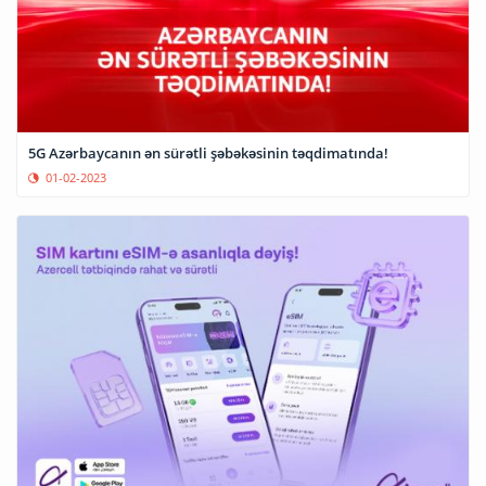
5G Azərbaycanın ən sürətli şəbəkəsinin təqdimatında!
01-02-2023