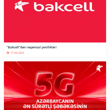
"Bakcell”dən rəqəmsal yeniliklər!
17-03-2023