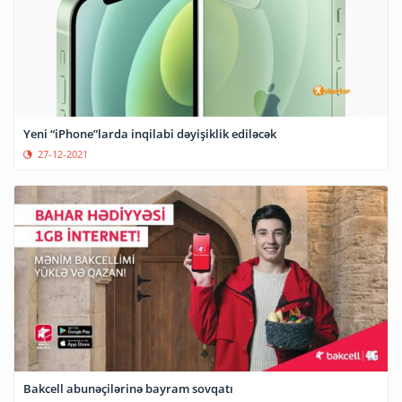
Yeni “iPhone”larda inqilabi dəyişiklik ediləcək
27-12-2021
Bakcell abunəçilərinə bayram sovqatı