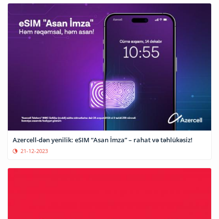
Azercell-dən yenilik: eSIM “Asan İmza” – rahat və təhlükəsiz!
21-12-2023