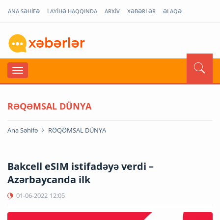
ANA SƏHİFƏ
LAYİHƏ HAQQINDA
ARXİV
XƏBƏRLƏR
ƏLAQƏ
RƏQƏMSAL DÜNYA
Ana Səhifə
RƏQƏMSAL DÜNYA
Bakcell eSIM istifadəyə verdi –
Azərbaycanda ilk
01-06-2022
12:05