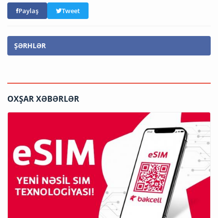
Paylaş
Tweet
ŞƏRHLƏR
OXŞAR XƏBƏRLƏR