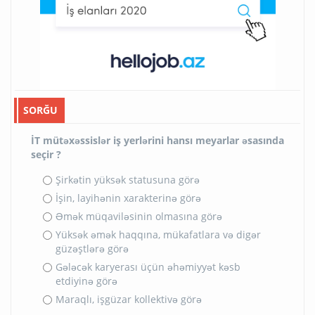
SORĞU
İT mütəxəssislər iş yerlərini hansı meyarlar əsasında
seçir ?
Şirkətin yüksək statusuna görə
İşin, layihənin xarakterinə görə
Əmək müqaviləsinin olmasına görə
Yüksək əmək haqqına, mükafatlara və digər
güzəştlərə görə
Gələcək karyerası üçün əhəmiyyət kəsb
etdiyinə görə
Maraqlı, işgüzar kollektivə görə