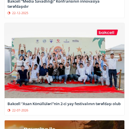
Bakcell “Media Savadlılığı” Konfransının innovasiya
tərəfdaşıdır
22-12-2025
Bakcell “Asan Könüllüləri”nin 2-ci yay festivalının tərəfdaşı olub
22-07-2026