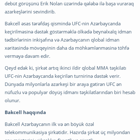
debüt görüşünü Erik Nolan üzərində qələbə ilə başa vuraraq
azarkeşlərini sevindirib.
Bakcell əsas tərəfdaş qismində UFC-nin Azərbaycanda
keçirilməsinə dəstək göstərməklə ölkədə beynəlxalq idman
tədbirlərinin inkişafına və Azərbaycanın qlobal idman
xəritəsində mövqeyinin daha da möhkəmlənməsinə töhfə
verməyə davam edir.
Qeyd edək ki, şirkət artıq ikinci ildir qlobal MMA təşkilatı
UFC-nin Azərbaycanda keçirilən turnirinə dəstək verir.
Dünyada milyonlarla azarkeşi bir araya gətirən UFC ən
nüfuzlu və populyar döyüş idmanı təşkilatlarından biri hesab
olunur.
Bakcell haqqında
Bakcell Azərbaycanın ilk və ən böyük özəl
telekommunikasiya şirkətidir. Hazırda şirkət üç milyondan