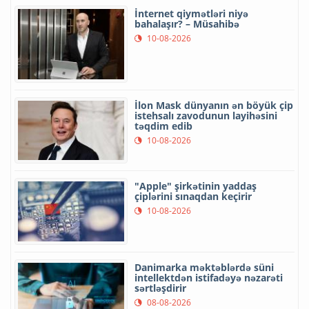
İnternet qiymətləri niyə
bahalaşır? – Müsahibə
10-08-2026
İlon Mask dünyanın ən böyük çip
istehsalı zavodunun layihəsini
təqdim edib
10-08-2026
"Apple" şirkətinin yaddaş
çiplərini sınaqdan keçirir
10-08-2026
Danimarka məktəblərdə süni
intellektdən istifadəyə nəzarəti
sərtləşdirir
08-08-2026