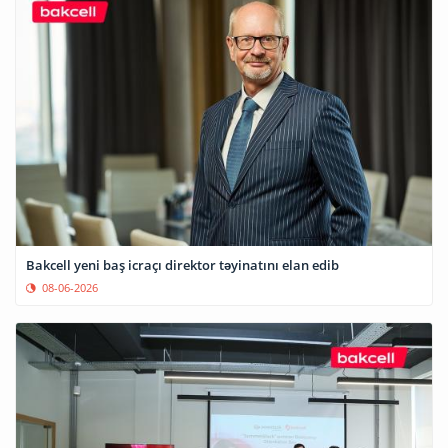
Bakcell yeni baş icraçı direktor təyinatını elan edib
08-06-2026