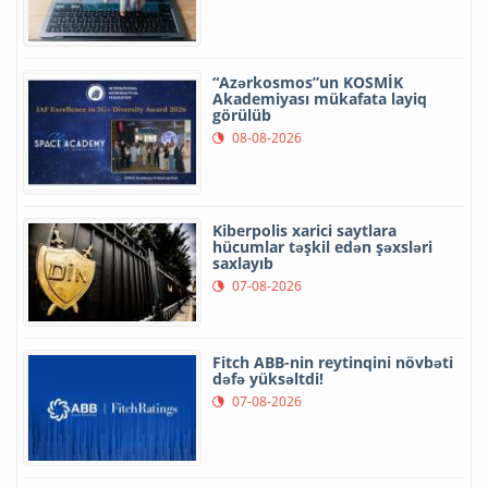
“Azərkosmos”un KOSMİK
Akademiyası mükafata layiq
görülüb
08-08-2026
Kiberpolis xarici saytlara
hücumlar təşkil edən şəxsləri
saxlayıb
07-08-2026
Fitch ABB-nin reytinqini növbəti
dəfə yüksəltdi!
07-08-2026