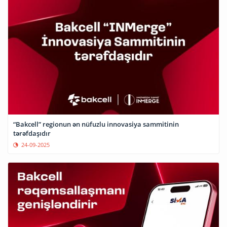
“Bakcell” regionun ən nüfuzlu innovasiya sammitinin
tərəfdaşıdır
24-09-2025