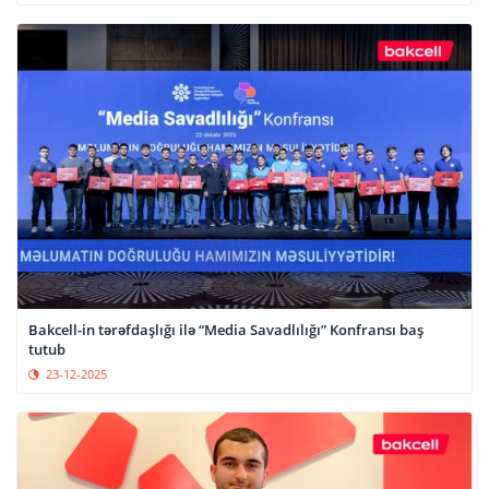
Bakcell-in tərəfdaşlığı ilə “Media Savadlılığı” Konfransı baş
tutub
23-12-2025