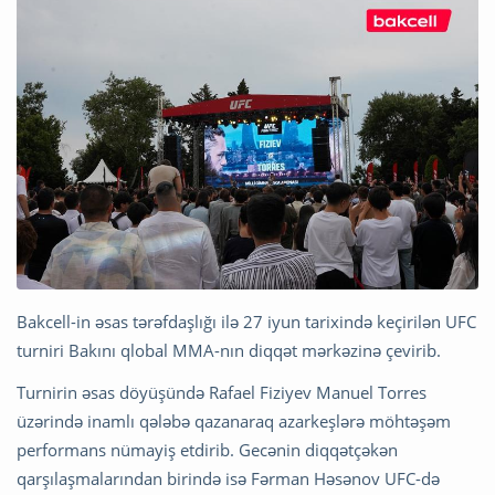
Bakcell-in əsas tərəfdaşlığı ilə 27 iyun tarixində keçirilən UFC
turniri Bakını qlobal MMA-nın diqqət mərkəzinə çevirib.
Turnirin əsas döyüşündə Rafael Fiziyev Manuel Torres
üzərində inamlı qələbə qazanaraq azarkeşlərə möhtəşəm
performans nümayiş etdirib. Gecənin diqqətçəkən
qarşılaşmalarından birində isə Fərman Həsənov UFC-də