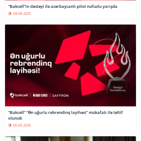
“Bakcell”in dəstəyi ilə azərbaycanlı pilot nüfuzlu yarışda
04-04-2025
“Bakcell” “Ən uğurlu rebrendinq layihəsi” mükafatı ilə təltif
olunub
05-05-2025