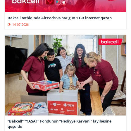
Bakcell tətbiqində AirPods və hər gün 1 GB internet qazan
14-07-2026
“Bakcell” “YAŞAT” Fondunun “Hədiyyə Karvanı” layihəsinə
qoşuldu