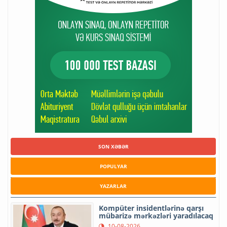
SON XƏBƏR
POPULYAR
YAZARLAR
Kompüter insidentlərinə qarşı
mübarizə mərkəzləri yaradılacaq
10-08-2026