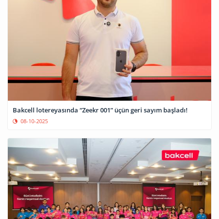
Bakcell lotereyasında “Zeekr 001” üçün geri sayım başladı!
08-10-2025