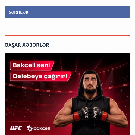
ŞƏRHLƏR
OXŞAR XƏBƏRLƏR