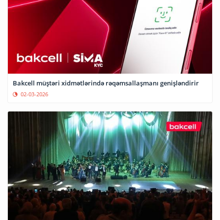
Bakcell müştəri xidmətlərində rəqəmsallaşmanı genişləndirir
02-03-2026