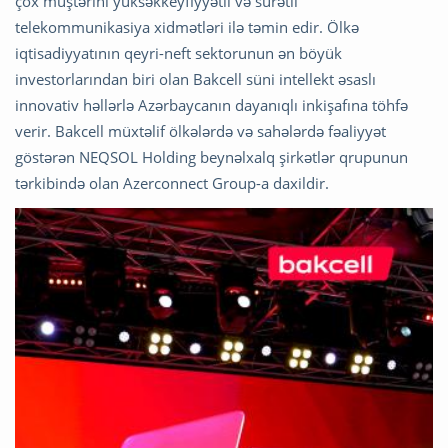
çox müştərini yüksəkkeyfiyyətli və sürətli
telekommunikasiya xidmətləri ilə təmin edir. Ölkə
iqtisadiyyatının qeyri-neft sektorunun ən böyük
investorlarından biri olan Bakcell süni intellekt əsaslı
innovativ həllərlə Azərbaycanın dayanıqlı inkişafına töhfə
verir. Bakcell müxtəlif ölkələrdə və sahələrdə fəaliyyət
göstərən NEQSOL Holding beynəlxalq şirkətlər qrupunun
tərkibində olan Azerconnect Group-a daxildir.