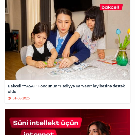
Bakcell “YAŞAT” Fondunun “Hədiyyə Karvanı” layihəsinə dəstək
oldu
01-06-2026