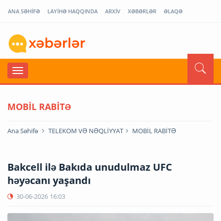
ANA SƏHİFƏ
LAYİHƏ HAQQINDA
ARXİV
XƏBƏRLƏR
ƏLAQƏ
MOBİL RABİTƏ
Ana Səhifə
TELEKOM VƏ NƏQLİYYAT
MOBİL RABİTƏ
Bakcell ilə Bakıda unudulmaz UFC
həyəcanı yaşandı
30-06-2026
16:03