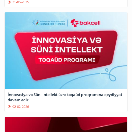
31-05-2025
⁠İnnovasiya və Süni İntellekt üzrə təqaüd proqramına qeydiyyat
davam edir
02-02-2026