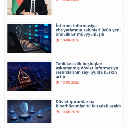
İnternet informasiya
ehtiyatlarının sahibləri üçün yeni
öhdəliklər müəyyənləşib
10-08-2026
Təhlükəsizlik boşluqları
aşkarlanmış dövlət informasiya
resurslarının sayı iyulda kəskin
artıb
10-08-2026
Dövlət qurumlarına
kiberhücumlar 10 faizədək azalıb
10-08-2026