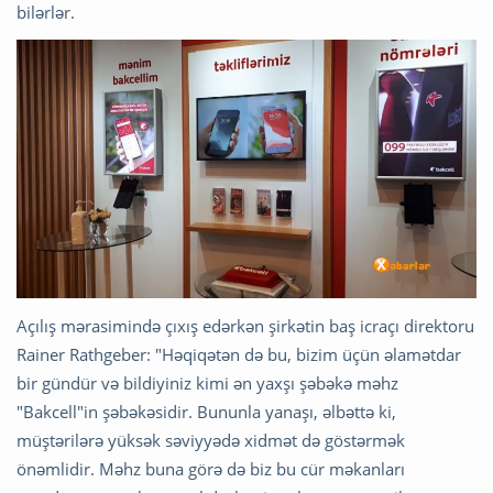
bilərlər.
Açılış mərasimində çıxış edərkən şirkətin baş icraçı direktoru
Rainer Rathgeber: "Həqiqətən də bu, bizim üçün əlamətdar
bir gündür və bildiyiniz kimi ən yaxşı şəbəkə məhz
"Bakcell"in şəbəkəsidir. Bununla yanaşı, əlbəttə ki,
müştərilərə yüksək səviyyədə xidmət də göstərmək
önəmlidir. Məhz buna görə də biz bu cür məkanları