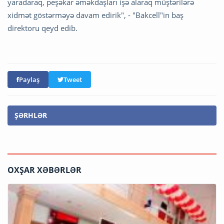
yaradaraq, peşəkar əməkdaşları işə alaraq müştərilərə
xidmət göstərməyə davam edirik", - "Bakcell"in baş
direktoru qeyd edib.
Paylaş
Tweet
ŞƏRHLƏR
OXŞAR XƏBƏRLƏR