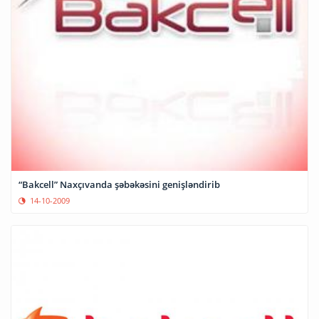
“Bakcell” Naxçıvanda şəbəkəsini genişləndirib
14-10-2009