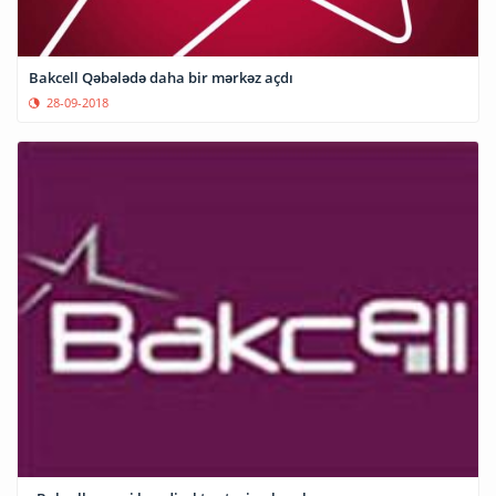
Bakcell Qəbələdə daha bir mərkəz açdı
28-09-2018