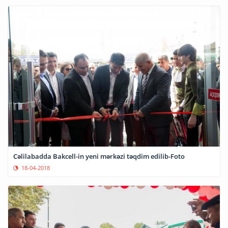
Cəlilabadda Bakcell-in yeni mərkəzi təqdim edilib-Foto
18-04-2018