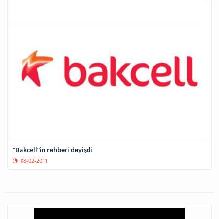
“Bakcell”in rəhbəri dəyişdi
08-02-2011