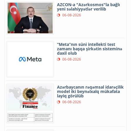
AZCON-a "Azərkosmos"la bağlı
yeni səlahiyyətlər verilib
06-08-2026
“Meta”nın süni intellekti test
zamanı başqa şirkətin sisteminə
daxil olub
06-08-2026
Azərbaycanın rəqəmsal idarəçilik
model iki beynəlxalq mükafata
layiq görülüb
06-08-2026