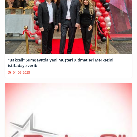
“Bakcell” Sumqayıtda yeni Müştəri Xidmətləri Mərkəzini
istifadəyə verib
04-03-2025