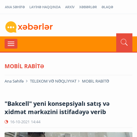
ANA SƏHİFƏ
LAYİHƏ HAQQINDA
ARXİV
XƏBƏRLƏR
ƏLAQƏ
MOBİL RABİTƏ
Ana Səhifə
TELEKOM VƏ NƏQLİYYAT
MOBİL RABİTƏ
"Bakcell" yeni konsepsiyalı satış və
xidmət mərkəzini istifadəyə verib
16-10-2021
14:44