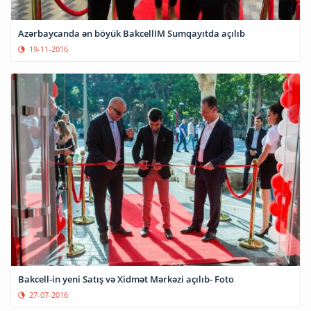
Azərbaycanda ən böyük BakcellIM Sumqayıtda açılıb
19-11-2016
Bakcell-in yeni Satış və Xidmət Mərkəzi açılıb- Foto
27-07-2016