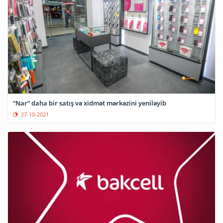
“Nar” daha bir satış və xidmət mərkəzini yeniləyib
27-10-2021