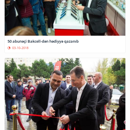
50 abunəçi Bakcell-dən hədiyyə qazanıb
03-10-2018