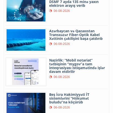
DSMF 7 ayda 135 minə yaxın
elektron arayış verib
06-08-2026
Azərbaycan və Qazaxıstan
Transxəzər Fiber-Optik Kabel
Xəttinin çəkilişini başa çatdırıb
06-08-2026
Nazirlik: “Mobil notariat”
tətbiqinin “mygov”a tam
inteqrasiyası istiqamətində işlər
davam etdirilir
06-08-2026
Beş İcra Hakimiyyəti İT
sistemlərini “Hökumət
buludu”na köçürüb
06-08-2026