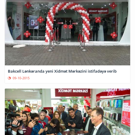
Bakcell Lənkəranda yeni Xidmət Mərkəzini istifadəyə verib
09-10-2015