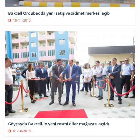
Bakcell Ordubadda yeni satış və xidmət mərkəzi açıb
18-11-2015
Göyçayda Bakcell-in yeni rəsmi diler mağazası açıldı
01-10-2018