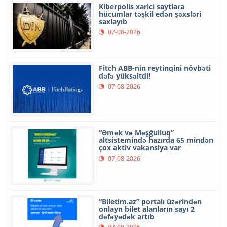
Kiberpolis xarici saytlara
hücumlar təşkil edən şəxsləri
saxlayıb
07-08-2026
Fitch ABB-nin reytinqini növbəti
dəfə yüksəltdi!
07-08-2026
“Əmək və Məşğulluq”
altsistemində hazırda 65 mindən
çox aktiv vakansiya var
07-08-2026
“Biletim.az” portalı üzərindən
onlayn bilet alanların sayı 2
dəfəyədək artıb