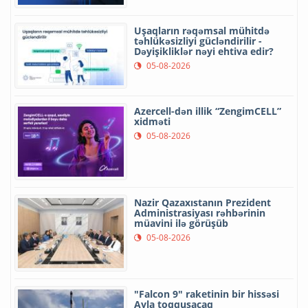
Uşaqların rəqəmsal mühitdə
təhlükəsizliyi gücləndirilir -
Dəyişikliklər nəyi ehtiva edir?
05-08-2026
Azercell-dən illik “ZengimCELL”
xidməti
05-08-2026
Nazir Qazaxıstanın Prezident
Administrasiyası rəhbərinin
müavini ilə görüşüb
05-08-2026
"Falcon 9" raketinin bir hissəsi
Ayla toqquşacaq