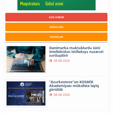
SON XƏBƏR
POPULYAR
YAZARLAR
Danimarka məktəblərdə süni
intellektdən istifadəyə nəzarəti
sərtləşdirir
08-08-2026
“Azərkosmos”un KOSMİK
Akademiyası mükafata layiq
görülüb
08-08-2026