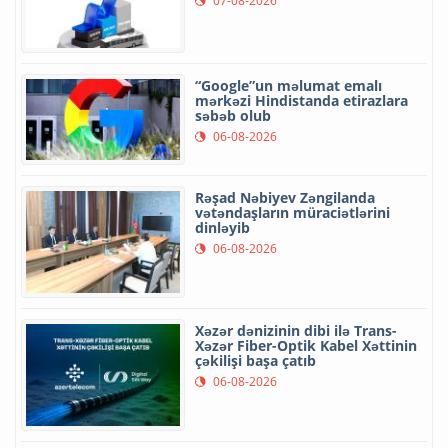
07-08-2026
“Google”un məlumat emalı
mərkəzi Hindistanda etirazlara
səbəb olub
06-08-2026
Rəşad Nəbiyev Zəngilanda
vətəndaşların müraciətlərini
dinləyib
06-08-2026
Xəzər dənizinin dibi ilə Trans-
Xəzər Fiber-Optik Kabel Xəttinin
çəkilişi başa çatıb
06-08-2026