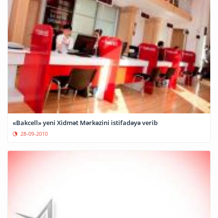
«Bakcell» yeni Xidmət Mərkəzini istifadəyə verib
28-09-2010