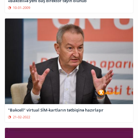
«Bakcell»ə yeni baş direktor təyin olunub
10-01-2009
"Bakcell" virtual SİM-kartların tətbiqinə hazırlaşır
21-02-2022