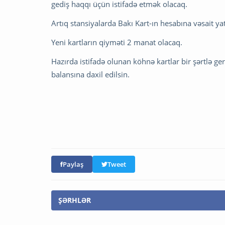
gediş haqqı üçün istifadə etmək olacaq.
Artıq stansiyalarda Bakı Kart-ın hesabına vəsait ya
Yeni kartların qiyməti 2 manat olacaq.
Hazırda istifadə olunan köhnə kartlar bir şərtlə ger
balansına daxil edilsin.
Paylaş
Tweet
ŞƏRHLƏR