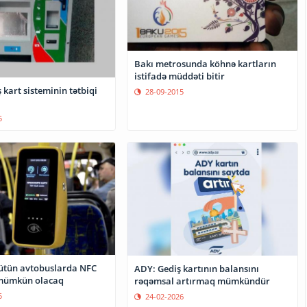
Bakı metrosunda köhnə kartların
istifadə müddəti bitir
 kart sisteminin tətbiqi
28-09-2015
5
ütün avtobuslarda NFC
ADY: Gediş kartının balansını
 mümkün olacaq
rəqəmsal artırmaq mümkündür
5
24-02-2026