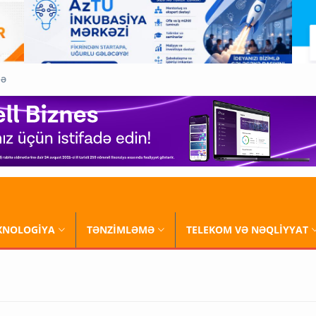
QƏ
XNOLOGİYA
TƏNZİMLƏMƏ
TELEKOM VƏ NƏQLİYYAT