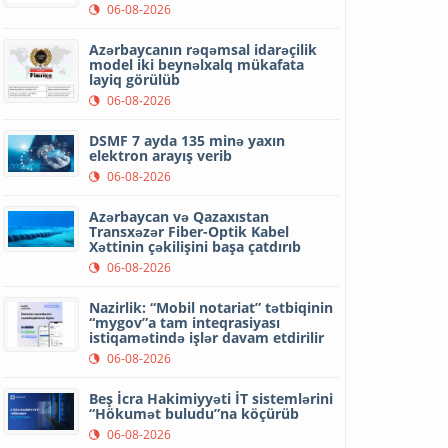
06-08-2026
Azərbaycanın rəqəmsal idarəçilik
model iki beynəlxalq mükafata
layiq görülüb
06-08-2026
DSMF 7 ayda 135 minə yaxın
elektron arayış verib
06-08-2026
Azərbaycan və Qazaxıstan
Transxəzər Fiber-Optik Kabel
Xəttinin çəkilişini başa çatdırıb
06-08-2026
Nazirlik: “Mobil notariat” tətbiqinin
“mygov”a tam inteqrasiyası
istiqamətində işlər davam etdirilir
06-08-2026
Beş İcra Hakimiyyəti İT sistemlərini
“Hökumət buludu”na köçürüb
06-08-2026