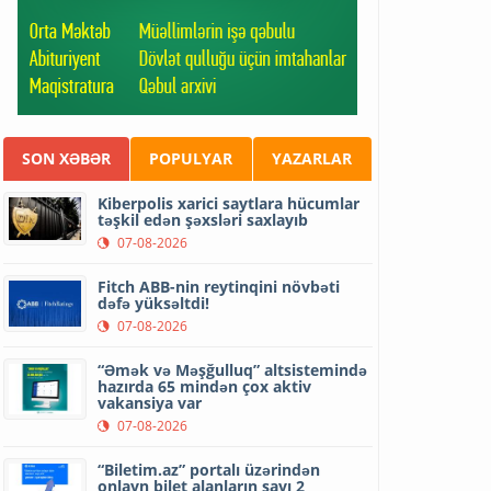
SON XƏBƏR
POPULYAR
YAZARLAR
Kiberpolis xarici saytlara hücumlar
təşkil edən şəxsləri saxlayıb
07-08-2026
Fitch ABB-nin reytinqini növbəti
dəfə yüksəltdi!
07-08-2026
“Əmək və Məşğulluq” altsistemində
hazırda 65 mindən çox aktiv
vakansiya var
07-08-2026
“Biletim.az” portalı üzərindən
onlayn bilet alanların sayı 2