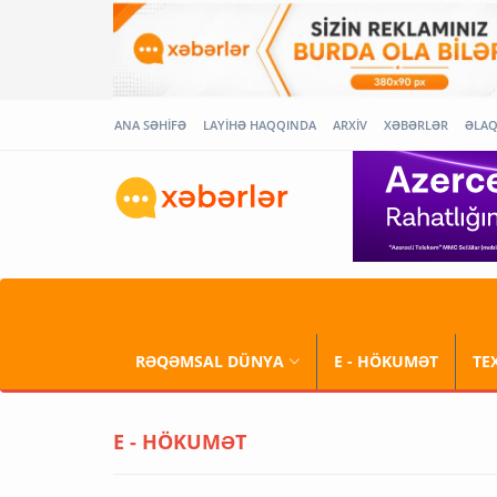
ANA SƏHİFƏ
LAYİHƏ HAQQINDA
ARXİV
XƏBƏRLƏR
ƏLA
RƏQƏMSAL DÜNYA
E - HÖKUMƏT
TE
E - HÖKUMƏT