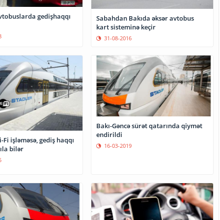
vtobuslarda gedişhaqqı
Sabahdan Bakıda əksər avtobus
kart sisteminə keçir
8
31-08-2016
Bakı-Gəncə sürət qatarında qiymət
endirildi
Fi işləməsə, gediş haqqı
16-03-2019
ıla bilər
5