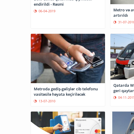
endirildi - Rəsmi
Metro və a
06-04-2019
artırıldı
31-07-201
Qatarda Wi-
Metroda gediş-gəlişlər cib telefonu
geri qaytar
vasitəsilə həyata keçiriləcək
04-11-201
13-07-2010