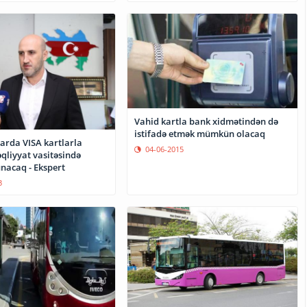
Vahid kartla bank xidmətindən də
istifadə etmək mümkün olacaq
arda VISA kartlarla
04-06-2015
əqliyyat vasitəsində
unacaq - Ekspert
3