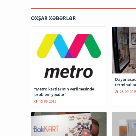
OXŞAR XƏBƏRLƏR
Dayanacaql
terminallar
“Metro kartlarının verilməsində
28-09-201
problem yoxdur”
15-08-2015