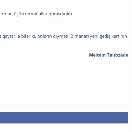
tırmaq üçün terminallar quraşdırılıb.
i qaytarıla bilər ki, onların qiyməti (2 manat) yeni gediş kartının
Məltəm Talıbzadə