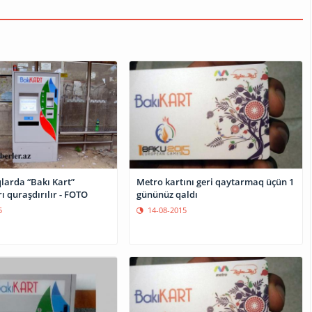
arda “Bakı Kart”
Metro kartını geri qaytarmaq üçün 1
ı quraşdırılır - FOTO
gününüz qaldı
5
14-08-2015