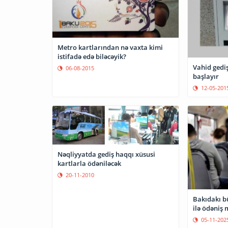
Metro kartlarından nə vaxta kimi
istifadə edə biləcəyik?
Vahid gediş
06-08-2015
başlayır
12-05-201
Nəqliyyatda gediş haqqı xüsusi
kartlarla ödəniləcək
20-11-2010
Bakıdakı b
ilə ödəniş
05-11-202