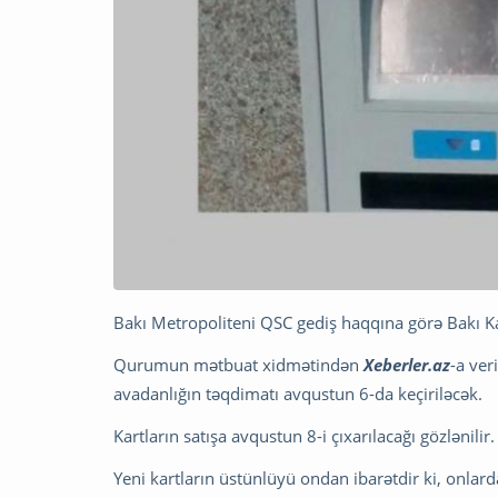
Bakı Metropoliteni QSC gediş haqqına görə Bakı Ka
Qurumun mətbuat xidmətindən
Xeberler.az
-a ver
avadanlığın təqdimatı avqustun 6-da keçiriləcək.
Kartların satışa avqustun 8-i çıxarılacağı gözlənilir.
Yeni kartların üstünlüyü ondan ibarətdir ki, onlar