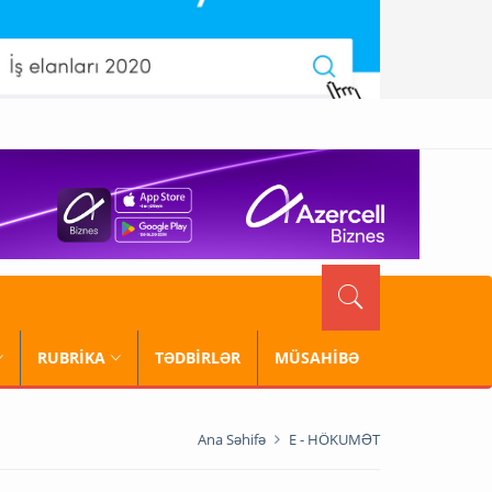
RUBRİKA
TƏDBİRLƏR
MÜSAHİBƏ
Ana Səhifə
E - HÖKUMƏT