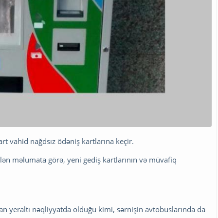
rt vahid nağdsız ödəniş kartlarına keçir.
ilən məlumata görə, yeni gediş kartlarının və müvafiq
dan yeraltı nəqliyyatda olduğu kimi, sərnişin avtobuslarında da