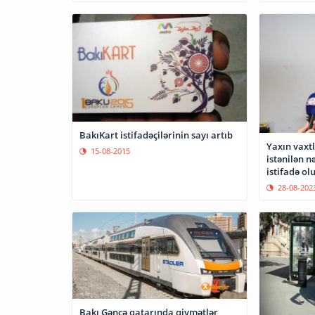
BakıKart istifadəçilərinin sayı artıb
Yaxın vaxtl
15-08-2015
istənilən n
istifadə ol
28-08-202
Bakı Gəncə qatarında qiymətlər