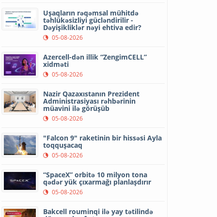
Uşaqların rəqəmsal mühitdə
təhlükəsizliyi gücləndirilir -
Dəyişikliklər nəyi ehtiva edir?
05-08-2026
Azercell-dən illik “ZengimCELL”
xidməti
05-08-2026
Nazir Qazaxıstanın Prezident
Administrasiyası rəhbərinin
müavini ilə görüşüb
05-08-2026
"Falcon 9" raketinin bir hissəsi Ayla
toqquşacaq
05-08-2026
“SpaceX” orbitə 10 milyon tona
qədər yük çıxarmağı planlaşdırır
05-08-2026
Bakcell rouminqi ilə yay tətilində