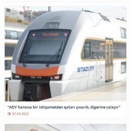
“ADY hansısa bir istiqamətdən qatarı çıxarıb, digərinə calayır”
07-03-2023