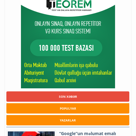
SON XƏBƏR
POPULYAR
YAZARLAR
“Google”un məlumat emalı