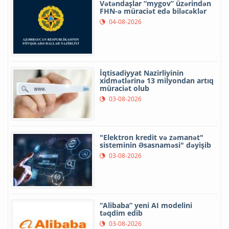
Vətəndaşlar “mygov” üzərindən
FHN-ə müraciət edə biləcəklər
04-08-2026
İqtisadiyyat Nazirliyinin
xidmətlərinə 13 milyondan artıq
müraciət olub
03-08-2026
"Elektron kredit və zəmanət"
sisteminin Əsasnaməsi" dəyişib
03-08-2026
“Alibaba” yeni AI modelini
təqdim edib
03-08-2026