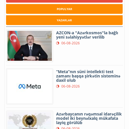
POPULYAR
YAZARLAR
AZCON-a "Azərkosmos"la bağlı
yeni səlahiyyətlər verilib
06-08-2026
“Meta”nın süni intellekti test
zamanı başqa şirkətin sisteminə
daxil olub
06-08-2026
Azərbaycanın rəqəmsal idarəçilik
model iki beynəlxalq mükafata
layiq görülüb
06-08-2026