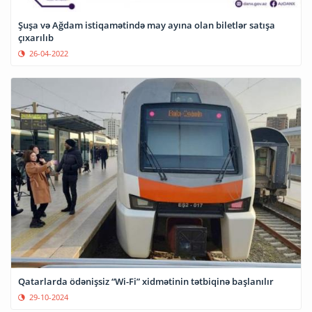
Şuşa və Ağdam istiqamətində may ayına olan biletlər satışa
çıxarılıb
26-04-2022
Qatarlarda ödənişsiz “Wi-Fi” xidmətinin tətbiqinə başlanılır
29-10-2024