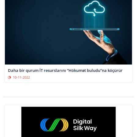
Daha bir qurum İT resurslarını “Hökumət buludu”na köçürür
10-11-2022