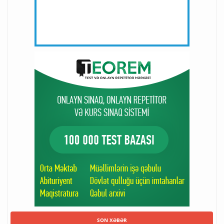
SON XƏBƏR