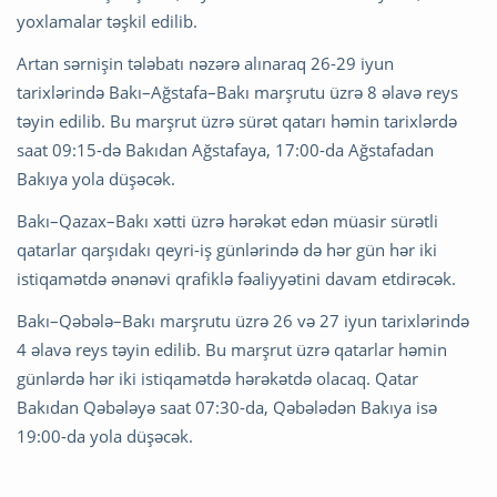
yoxlamalar təşkil edilib.
Artan sərnişin tələbatı nəzərə alınaraq 26-29 iyun
tarixlərində Bakı–Ağstafa–Bakı marşrutu üzrə 8 əlavə reys
təyin edilib. Bu marşrut üzrə sürət qatarı həmin tarixlərdə
saat 09:15-də Bakıdan Ağstafaya, 17:00-da Ağstafadan
Bakıya yola düşəcək.
Bakı–Qazax–Bakı xətti üzrə hərəkət edən müasir sürətli
qatarlar qarşıdakı qeyri-iş günlərində də hər gün hər iki
istiqamətdə ənənəvi qrafiklə fəaliyyətini davam etdirəcək.
Bakı–Qəbələ–Bakı marşrutu üzrə 26 və 27 iyun tarixlərində
4 əlavə reys təyin edilib. Bu marşrut üzrə qatarlar həmin
günlərdə hər iki istiqamətdə hərəkətdə olacaq. Qatar
Bakıdan Qəbələyə saat 07:30-da, Qəbələdən Bakıya isə
19:00-da yola düşəcək.