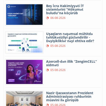
Beş İcra Hakimiyyəti İT
sistemlərini “Hökumət
buludu”na köçürüb
06-08-2026
Uşaqların rəqəmsal mühitdə
təhlükəsizliyi gücləndirilir -
Dəyişikliklər nəyi ehtiva edir?
05-08-2026
Azercell-dən illik “ZengimCELL”
xidməti
05-08-2026
Nazir Qazaxıstanın Prezident
Administrasiyası rəhbərinin
müavini ilə görüşüb
05-08-2026