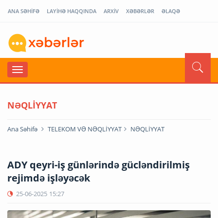
ANA SƏHİFƏ
LAYİHƏ HAQQINDA
ARXİV
XƏBƏRLƏR
ƏLAQƏ
NƏQLİYYAT
Ana Səhifə
TELEKOM VƏ NƏQLİYYAT
NƏQLİYYAT
ADY qeyri-iş günlərində gücləndirilmiş
rejimdə işləyəcək
25-06-2025
15:27