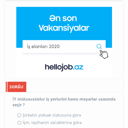
SORĞU
İT mütəxəssislər iş yerlərini hansı meyarlar əsasında
seçir ?
Şirkətin yüksək statusuna görə
İşin, layihənin xarakterinə görə