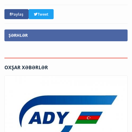
Paylaş
Tweet
ŞƏRHLƏR
OXŞAR XƏBƏRLƏR