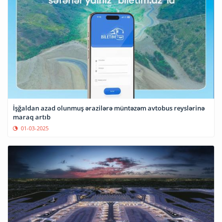
İşğaldan azad olunmuş ərazilərə müntəzəm avtobus reyslərinə
maraq artıb
01-03-2025