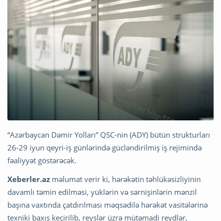
“Azərbaycan Dəmir Yolları” QSC-nin (ADY) bütün strukturları
26-29 iyun qeyri-iş günlərində gücləndirilmiş iş rejimində
fəaliyyət göstərəcək.
Xeberler.az
məlumat verir ki, hərəkətin təhlükəsizliyinin
davamlı təmin edilməsi, yüklərin və sərnişinlərin mənzil
başına vaxtında çatdırılması məqsədilə hərəkət vasitələrinə
texniki baxış keçirilib, reyslər üzrə mütəmadi reydlər,