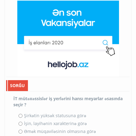
SORĞU
İT mütəxəssislər iş yerlərini hansı meyarlar əsasında
seçir ?
Şirkətin yüksək statusuna görə
İşin, layihənin xarakterinə görə
Əmək müqaviləsinin olmasına görə