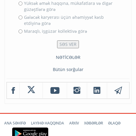
Yüksək əmək haqqına, mükafatlara və digər
güzəştlərə görə
Gələcək karyerası üçün əhəmiyyət kəsb
etdiyinə görə
Maraqlı, işgüzar kollektivə görə
NƏTİCƏLƏR
Bütün sorğular
ANA SƏHİFƏ
LAYİHƏ HAQQINDA
ARXİV
XƏBƏRLƏR
ƏLAQƏ