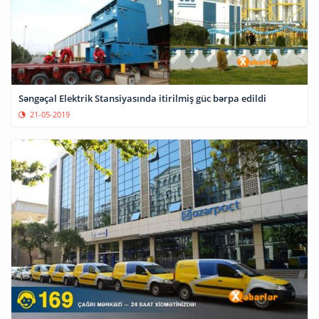
Səngəçal Elektrik Stansiyasında itirilmiş güc bərpa edildi
21-05-2019