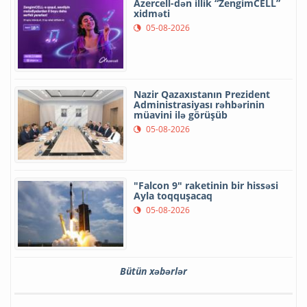
Azercell-dən illik “ZengimCELL”
xidməti
05-08-2026
Nazir Qazaxıstanın Prezident
Administrasiyası rəhbərinin
müavini ilə görüşüb
05-08-2026
"Falcon 9" raketinin bir hissəsi
Ayla toqquşacaq
05-08-2026
Bütün xəbərlər