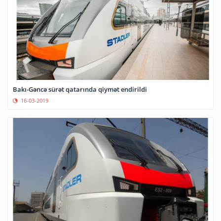
Bakı-Gəncə sürət qatarında qiymət endirildi
16-03-2019