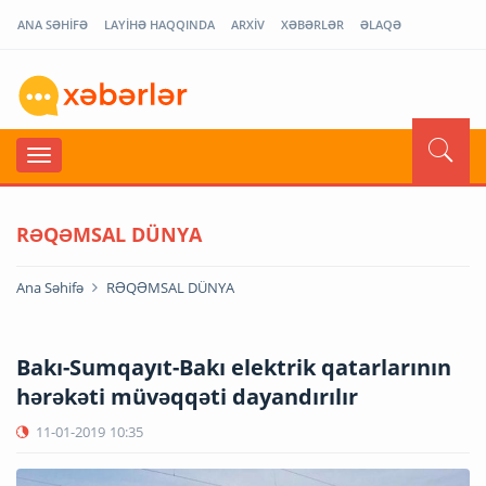
ANA SƏHİFƏ
LAYİHƏ HAQQINDA
ARXİV
XƏBƏRLƏR
ƏLAQƏ
RƏQƏMSAL DÜNYA
Ana Səhifə
RƏQƏMSAL DÜNYA
Bakı-Sumqayıt-Bakı elektrik qatarlarının
hərəkəti müvəqqəti dayandırılır
11-01-2019
10:35