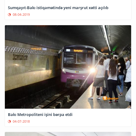
Sumqayıt-Bakı istiqamətində yeni marşrut xətti açılıb
08-04-2019
Bakı Metropoliteni işini bərpa etdi
04-07-2018