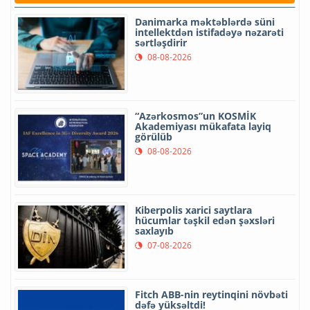
Danimarka məktəblərdə süni
intellektdən istifadəyə nəzarəti
sərtləşdirir
08-08-2026
“Azərkosmos”un KOSMİK
Akademiyası mükafata layiq
görülüb
08-08-2026
Kiberpolis xarici saytlara
hücumlar təşkil edən şəxsləri
saxlayıb
07-08-2026
Fitch ABB-nin reytinqini növbəti
dəfə yüksəltdi!