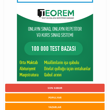
SON XƏBƏR
POPULYAR
YAZARLAR