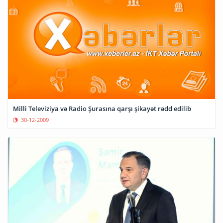
Milli Televiziya və Radio Şurasına qarşı şikayət rədd edilib
30-12-2009