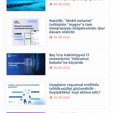
06-08-2026
Nazirlik: “Mobil notariat”
tətbiqinin “mygov”a tam
inteqrasiyası istiqamətində işlər
davam etdirilir
06-08-2026
Beş İcra Hakimiyyəti İT
sistemlərini “Hökumət
buludu”na köçürüb
06-08-2026
Uşaqların rəqəmsal mühitdə
təhlükəsizliyi gücləndirilir -
Dəyişikliklər nəyi ehtiva edir?
05-08-2026