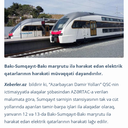
Bakı-Sumqayıt-Bakı marşrutu ilə hərəkət edən elektrik
qatarlarının hərəkəti müvəqqəti dayandırılır.
Xeberler.az
bildirir ki, “Azərbaycan Dəmir Yolları” QSC-nin
ictimaiyyətlə əlaqələr şöbəsindən AZƏRTAC-a verilən
məlumata görə, Sumqayıt sərnişin stansiyasının tək və cüt
yollarında aparılan təmir-bərpa işləri ilə əlaqədar olaraq,
yanvarın 12 və 13-də Bakı-Sumqayıt-Bakı marşrutu ilə
hərəkət edən elektrik qatarlarının hərəkəti ləğv edilir.