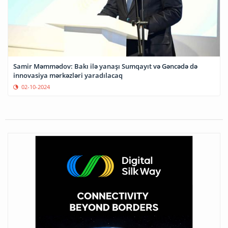
Samir Məmmədov: Bakı ilə yanaşı Sumqayıt və Gəncədə də
innovasiya mərkəzləri yaradılacaq
02-10-2024