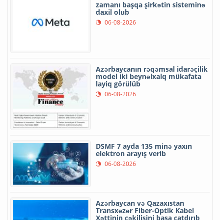
zamanı başqa şirkətin sisteminə
daxil olub
06-08-2026
Azərbaycanın rəqəmsal idarəçilik
model iki beynəlxalq mükafata
layiq görülüb
06-08-2026
DSMF 7 ayda 135 minə yaxın
elektron arayış verib
06-08-2026
Azərbaycan və Qazaxıstan
Transxəzər Fiber-Optik Kabel
Xəttinin çəkilişini başa çatdırıb