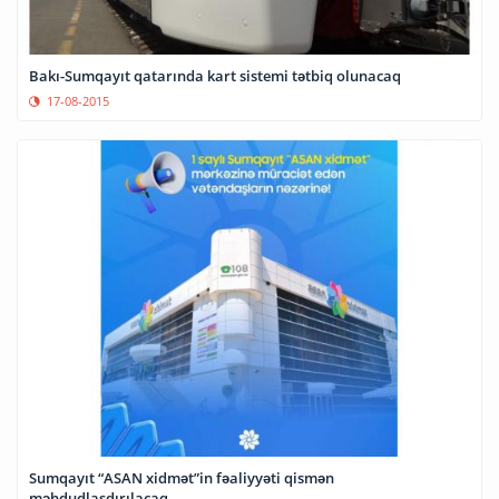
Bakı-Sumqayıt qatarında kart sistemi tətbiq olunacaq
17-08-2015
Sumqayıt “ASAN xidmət”in fəaliyyəti qismən
məhdudlaşdırılacaq