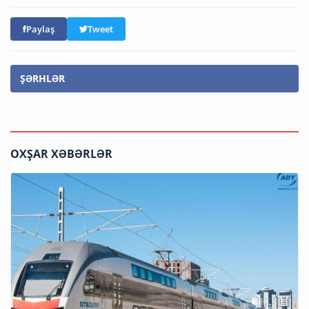
Paylaş
Tweet
ŞƏRHLƏR
OXŞAR XƏBƏRLƏR