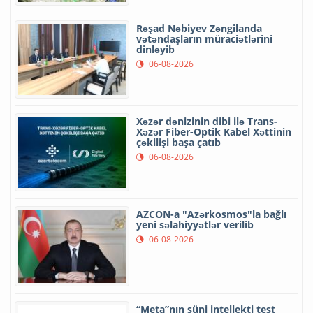
Rəşad Nəbiyev Zəngilanda
vətəndaşların müraciətlərini
dinləyib
06-08-2026
Xəzər dənizinin dibi ilə Trans-
Xəzər Fiber-Optik Kabel Xəttinin
çəkilişi başa çatıb
06-08-2026
AZCON-a "Azərkosmos"la bağlı
yeni səlahiyyətlər verilib
06-08-2026
“Meta”nın süni intellekti test