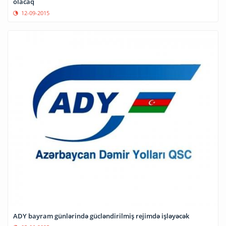
olacaq
12-09-2015
ADY bayram günlərində gücləndirilmiş rejimdə işləyəcək