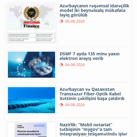
Azərbaycanın rəqəmsal idarəçilik
model iki beynəlxalq mükafata
layiq görülüb
06-08-2026
DSMF 7 ayda 135 minə yaxın
elektron arayış verib
06-08-2026
Azərbaycan və Qazaxıstan
Transxəzər Fiber-Optik Kabel
Xəttinin çəkilişini başa çatdırıb
06-08-2026
Nazirlik: “Mobil notariat”
tətbiqinin “mygov”a tam
inteqrasiyası istiqamətində işlər