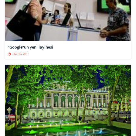
“Google”un yeni layihəsi
07-02-2011