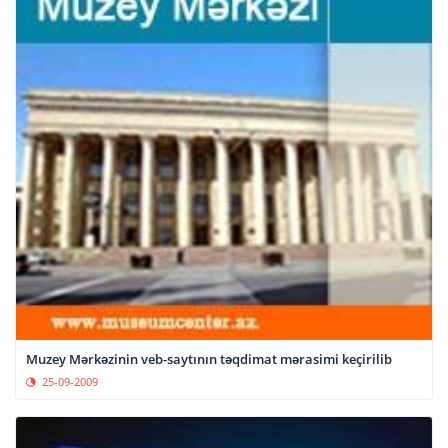
Muzey Mərkəzinin veb-saytının təqdimat mərasimi keçirilib
25-09-2009