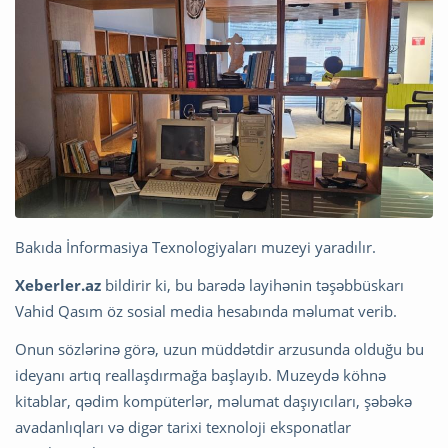
Bakıda İnformasiya Texnologiyaları muzeyi yaradılır.
Xeberler.az
bildirir ki, bu barədə layihənin təşəbbüskarı
Vahid Qasım öz sosial media hesabında məlumat verib.
Onun sözlərinə görə, uzun müddətdir arzusunda olduğu bu
ideyanı artıq reallaşdırmağa başlayıb. Muzeydə köhnə
kitablar, qədim kompüterlər, məlumat daşıyıcıları, şəbəkə
avadanlıqları və digər tarixi texnoloji eksponatlar