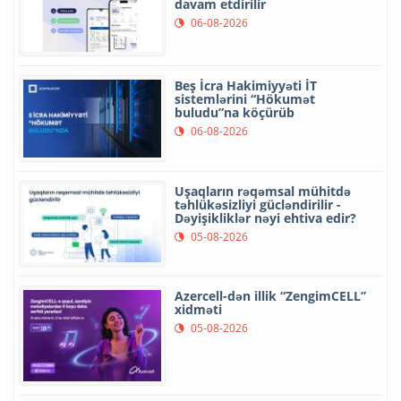
davam etdirilir
06-08-2026
Beş İcra Hakimiyyəti İT
sistemlərini “Hökumət
buludu”na köçürüb
06-08-2026
Uşaqların rəqəmsal mühitdə
təhlükəsizliyi gücləndirilir -
Dəyişikliklər nəyi ehtiva edir?
05-08-2026
Azercell-dən illik “ZengimCELL”
xidməti
05-08-2026