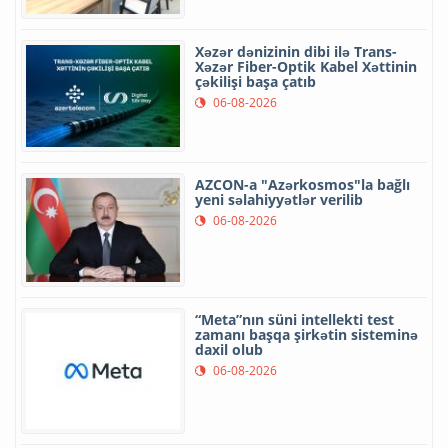
Xəzər dənizinin dibi ilə Trans-
Xəzər Fiber-Optik Kabel Xəttinin
çəkilişi başa çatıb
06-08-2026
AZCON-a "Azərkosmos"la bağlı
yeni səlahiyyətlər verilib
06-08-2026
“Meta”nın süni intellekti test
zamanı başqa şirkətin sisteminə
daxil olub
06-08-2026