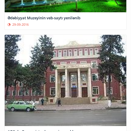
Ədəbiyyat Muzeyinin veb-saytı yenilənib
29-09-2016