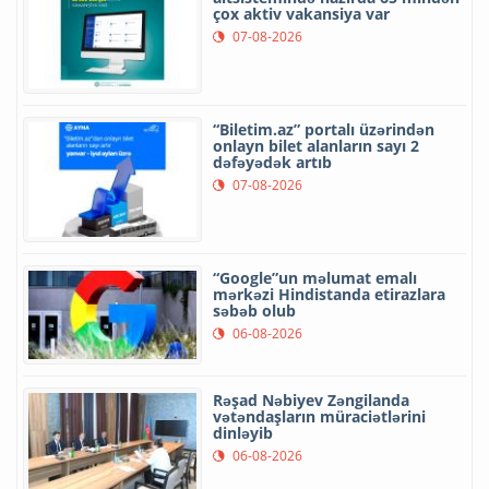
çox aktiv vakansiya var
07-08-2026
“Biletim.az” portalı üzərindən
onlayn bilet alanların sayı 2
dəfəyədək artıb
07-08-2026
“Google”un məlumat emalı
mərkəzi Hindistanda etirazlara
səbəb olub
06-08-2026
Rəşad Nəbiyev Zəngilanda
vətəndaşların müraciətlərini
dinləyib
06-08-2026