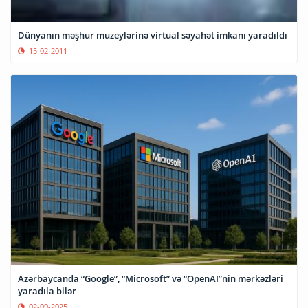
Dünyanın məşhur muzeylərinə virtual səyahət imkanı yaradıldı
15-02-2011
Azərbaycanda “Google”, “Microsoft” və “OpenAI”nin mərkəzləri
yaradıla bilər
02-09-2025