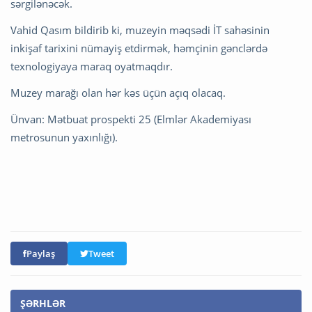
sərgilənəcək.
Vahid Qasım bildirib ki, muzeyin məqsədi İT sahəsinin
inkişaf tarixini nümayiş etdirmək, həmçinin gənclərdə
texnologiyaya maraq oyatmaqdır.
Muzey marağı olan hər kəs üçün açıq olacaq.
Ünvan: Mətbuat prospekti 25 (Elmlər Akademiyası
metrosunun yaxınlığı).
Paylaş
Tweet
ŞƏRHLƏR