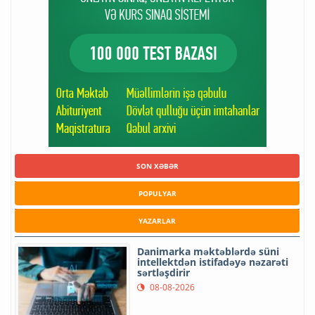
SON XƏBƏR
POPULYAR
YAZARLAR
Danimarka məktəblərdə süni
intellektdən istifadəyə nəzarəti
sərtləşdirir
08-08-2026