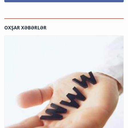
OXŞAR XƏBƏRLƏR