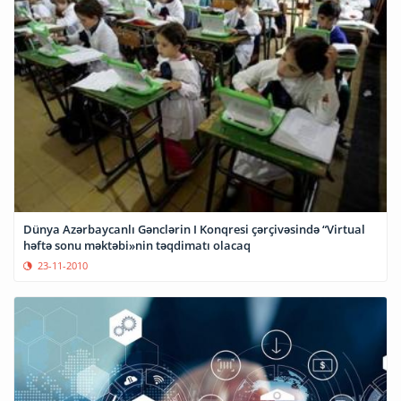
Dünya Azərbaycanlı Gənclərin I Konqresi çərçivəsində “Virtual
həftə sonu məktəbi»nin təqdimatı olacaq
23-11-2010