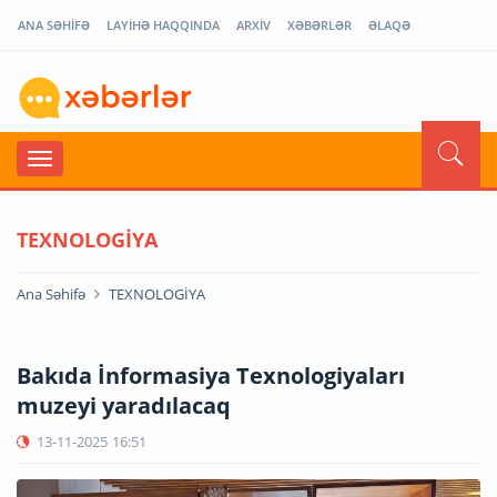
ANA SƏHİFƏ
LAYİHƏ HAQQINDA
ARXİV
XƏBƏRLƏR
ƏLAQƏ
TEXNOLOGİYA
Ana Səhifə
TEXNOLOGİYA
Bakıda İnformasiya Texnologiyaları
muzeyi yaradılacaq
13-11-2025
16:51