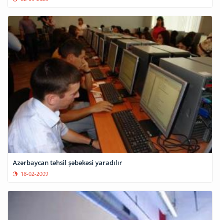
Azərbaycan təhsil şəbəkəsi yaradılır
18-02-2009