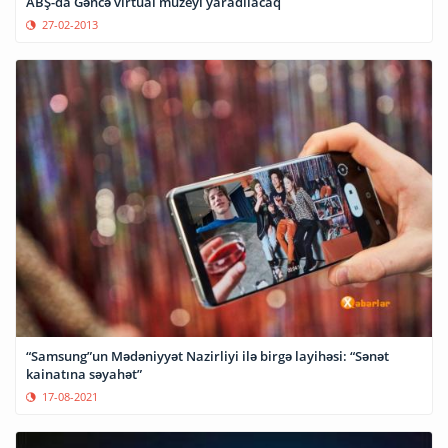
ABŞ-da Gəncə virtual muzeyi yaradılacaq
27-02-2013
“Samsung”un Mədəniyyət Nazirliyi ilə birgə layihəsi: “Sənət
kainatına səyahət”
17-08-2021