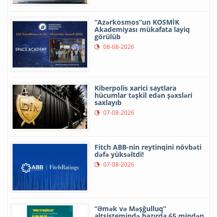
“Azərkosmos”un KOSMİK
Akademiyası mükafata layiq
görülüb
08-08-2026
Kiberpolis xarici saytlara
hücumlar təşkil edən şəxsləri
saxlayıb
07-08-2026
Fitch ABB-nin reytinqini növbəti
dəfə yüksəltdi!
07-08-2026
“Əmək və Məşğulluq”
altsistemində hazırda 65 mindən