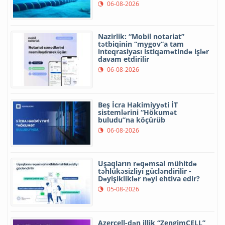
06-08-2026
Nazirlik: “Mobil notariat”
tətbiqinin “mygov”a tam
inteqrasiyası istiqamətində işlər
davam etdirilir
06-08-2026
Beş İcra Hakimiyyəti İT
sistemlərini “Hökumət
buludu”na köçürüb
06-08-2026
Uşaqların rəqəmsal mühitdə
təhlükəsizliyi gücləndirilir -
Dəyişikliklər nəyi ehtiva edir?
05-08-2026
Azercell-dən illik “ZengimCELL”