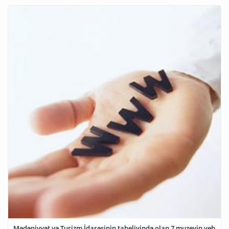
Mədəniyyət və Turizm İdarəsinin tabeliyində olan 7 muzeyin veb