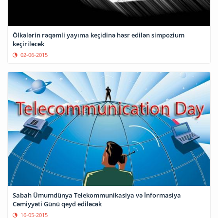
Ölkələrin rəqəmli yayıma keçidinə həsr edilən simpozium
keçiriləcək
02-06-2015
Sabah Ümumdünya Telekommunikasiya və İnformasiya
Cəmiyyəti Günü qeyd ediləcək
16-05-2015