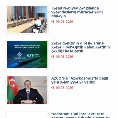
Rəşad Nəbiyev Zəngilanda
vətəndaşların müraciətlərini
dinləyib
06-08-2026
Xəzər dənizinin dibi ilə Trans-
Xəzər Fiber-Optik Kabel Xəttinin
çəkilişi başa çatıb
06-08-2026
AZCON-a "Azərkosmos"la bağlı
yeni səlahiyyətlər verilib
06-08-2026
“Meta”nın süni intellekti test
zamanı başqa şirkətin sisteminə