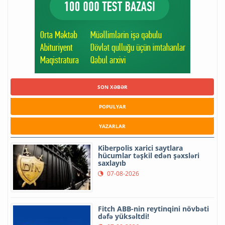
SON XƏBƏR
POPULYAR
YAZARLAR
Kiberpolis xarici saytlara
hücumlar təşkil edən şəxsləri
saxlayıb
07-08-2026
Fitch ABB-nin reytinqini növbəti
dəfə yüksəltdi!