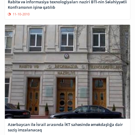
Rabitə və informasiya texnologiyaları naziri BTİ-nin Səlahiyyətli
Konfransının işinə qatılıb
11-10-2010
Azərbaycan ilə İsrail arasında İKT sahəsində əməkdaşlığa dair
saziş imzalanacaq