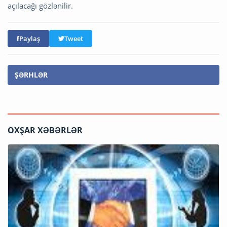
açılacağı gözlənilir.
Paylaş
Tweet
ŞƏRHLƏR
OXŞAR XƏBƏRLƏR