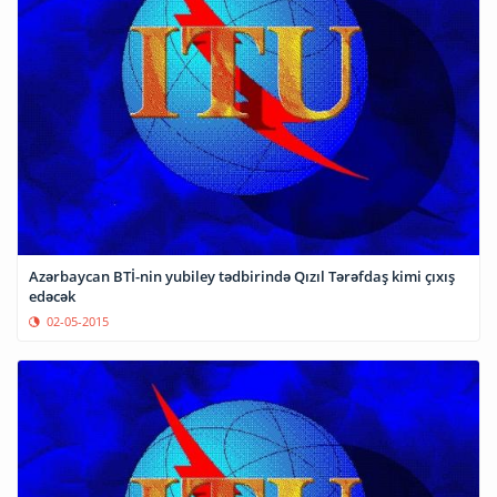
Azərbaycan BTİ-nin yubiley tədbirində Qızıl Tərəfdaş kimi çıxış
edəcək
02-05-2015