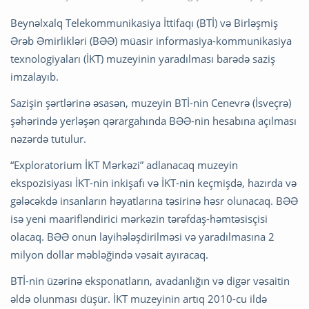
Beynəlxalq Telekommunikasiya İttifaqı (BTİ) və Birləşmiş
Ərəb Əmirlikləri (BƏƏ) müasir informasiya-kommunikasiya
texnologiyaları (İKT) muzeyinin yaradılması barədə saziş
imzalayıb.
Sazişin şərtlərinə əsasən, muzeyin BTİ-nin Cenevrə (İsveçrə)
şəhərində yerləşən qərargahında BƏƏ-nin hesabına açılması
nəzərdə tutulur.
“Exploratorium İKT Mərkəzi” adlanacaq muzeyin
ekspozisiyası İKT-nin inkişafı və İKT-nin keçmişdə, hazırda və
gələcəkdə insanların həyatlarına təsirinə həsr olunacaq. BƏƏ
isə yeni maarifləndirici mərkəzin tərəfdaş-həmtəsisçisi
olacaq. BƏƏ onun layihələşdirilməsi və yaradılmasına 2
milyon dollar məbləğində vəsait ayıracaq.
BTİ-nin üzərinə eksponatların, avadanlığın və digər vəsaitin
əldə olunması düşür. İKT muzeyinin artıq 2010-cu ildə