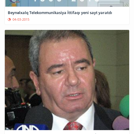
Beynəlxalq Telekommunikasiya İttifaqı yeni sayt yaratdı
04-03-2015