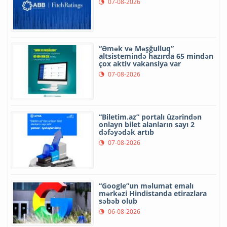
07-08-2026
“Əmək və Məşğulluq”
altsistemində hazırda 65 mindən
çox aktiv vakansiya var
07-08-2026
“Biletim.az” portalı üzərindən
onlayn bilet alanların sayı 2
dəfəyədək artıb
07-08-2026
“Google”un məlumat emalı
mərkəzi Hindistanda etirazlara
səbəb olub
06-08-2026