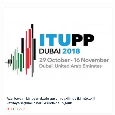
Azərbaycan bir beynəlxalq qurum daxilində iki müxtəlif
vəzifəyə seçkilərin hər ikisində qalib gəlib
14-11-2018