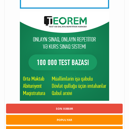
SON XƏBƏR
POPULYAR