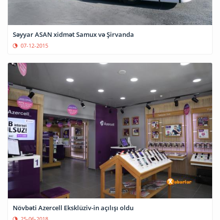
Səyyar ASAN xidmət Samux və Şirvanda
07-12-2015
Növbəti Azercell Eksklüziv-in açılışı oldu
25-06-2018