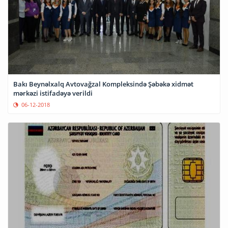
Bakı Beynəlxalq Avtovağzal Kompleksində Şəbəkə xidmət
mərkəzi istifadəyə verildi
06-12-2018