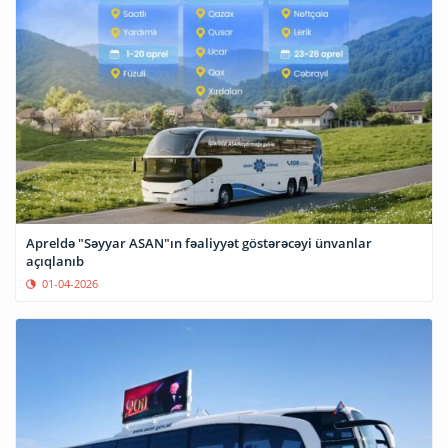
Apreldə "Səyyar ASAN"ın fəaliyyət göstərəcəyi ünvanlar
açıqlanıb
01-04-2026