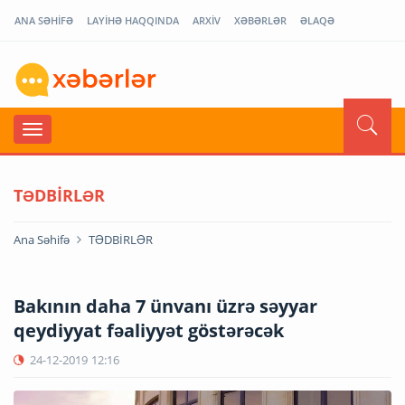
ANA SƏHİFƏ
LAYİHƏ HAQQINDA
ARXİV
XƏBƏRLƏR
ƏLAQƏ
TƏDBİRLƏR
Ana Səhifə
TƏDBİRLƏR
Bakının daha 7 ünvanı üzrə səyyar
qeydiyyat fəaliyyət göstərəcək
24-12-2019
12:16