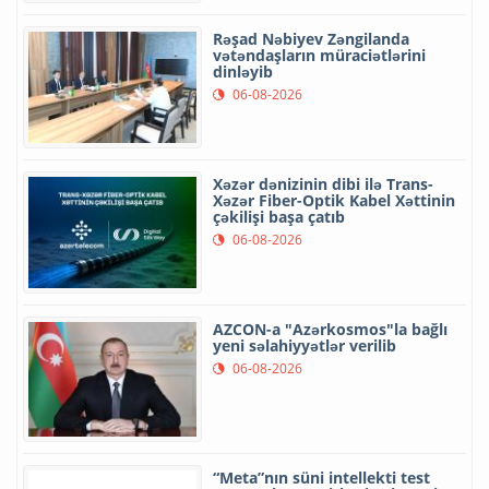
Rəşad Nəbiyev Zəngilanda
vətəndaşların müraciətlərini
dinləyib
06-08-2026
Xəzər dənizinin dibi ilə Trans-
Xəzər Fiber-Optik Kabel Xəttinin
çəkilişi başa çatıb
06-08-2026
AZCON-a "Azərkosmos"la bağlı
yeni səlahiyyətlər verilib
06-08-2026
“Meta”nın süni intellekti test