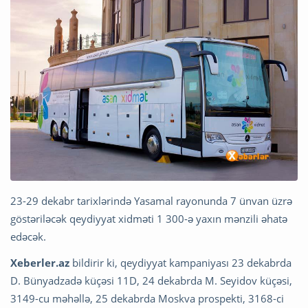
23-29 dekabr tarixlərində Yasamal rayonunda 7 ünvan üzrə
göstəriləcək qeydiyyat xidməti 1 300-ə yaxın mənzili əhatə
edəcək.
Xeberler.az
bildirir ki, qeydiyyat kampaniyası 23 dekabrda
D. Bünyadzadə küçəsi 11D, 24 dekabrda M. Seyidov küçəsi,
3149-cu məhəllə, 25 dekabrda Moskva prospekti, 3168-ci