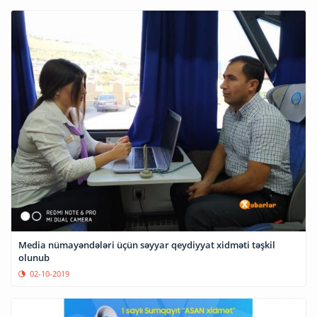
Media nümayəndələri üçün səyyar qeydiyyat xidməti təşkil
olunub
02-10-2019