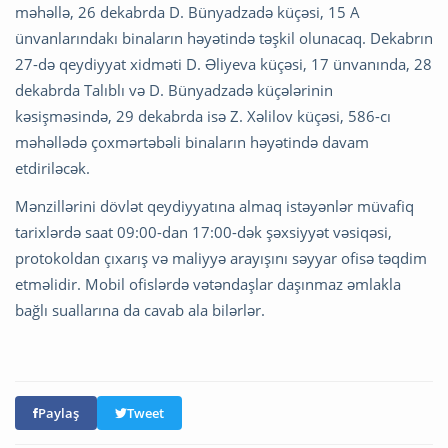
məhəllə, 26 dekabrda D. Bünyadzadə küçəsi, 15 A
ünvanlarındakı binaların həyətində təşkil olunacaq. Dekabrın
27-də qeydiyyat xidməti D. Əliyeva küçəsi, 17 ünvanında, 28
dekabrda Talıblı və D. Bünyadzadə küçələrinin
kəsişməsində, 29 dekabrda isə Z. Xəlilov küçəsi, 586-cı
məhəllədə çoxmərtəbəli binaların həyətində davam
etdiriləcək.
Mənzillərini dövlət qeydiyyatına almaq istəyənlər müvafiq
tarixlərdə saat 09:00-dan 17:00-dək şəxsiyyət vəsiqəsi,
protokoldan çıxarış və maliyyə arayışını səyyar ofisə təqdim
etməlidir. Mobil ofislərdə vətəndaşlar daşınmaz əmlakla
bağlı suallarına da cavab ala bilərlər.
Paylaş
Tweet