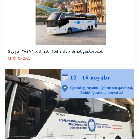
Səyyar “ASAN xidmət” Tbilisidə xidmət göstərəcək
04-05-2026