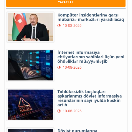
YAZARLAR
Kompüter insidentlərinə qarşı
mübarizə mərkəzləri yaradılacaq
10-08-2026
İnternet informasiya
ehtiyatlarının sahibləri üçün yeni
öhdəliklər müəyyənləşib
10-08-2026
Təhlükəsizlik boşluqları
aşkarlanmış dövlət informasiya
resurslarının sayı iyulda kəskin
artıb
10-08-2026
Dövlət qurumlarına