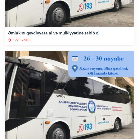
Əmlakını qeydiyyata al və mülkiyyətinə sahib ol
12-11-2018