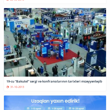
19-cu “Bakutel” sərgi və konfransılarının tarixləri müəyyənləşib
31-10-2013