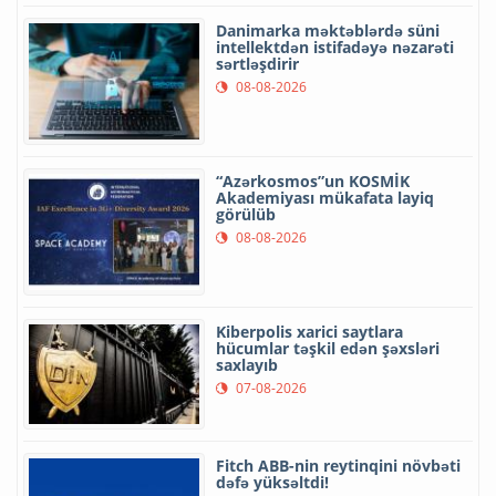
Danimarka məktəblərdə süni
intellektdən istifadəyə nəzarəti
sərtləşdirir
08-08-2026
“Azərkosmos”un KOSMİK
Akademiyası mükafata layiq
görülüb
08-08-2026
Kiberpolis xarici saytlara
hücumlar təşkil edən şəxsləri
saxlayıb
07-08-2026
Fitch ABB-nin reytinqini növbəti
dəfə yüksəltdi!