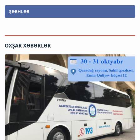
ŞƏRHLƏR
OXŞAR XƏBƏRLƏR