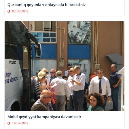
Qurbanlıq qoyunları onlayn ala biləcəksiniz
07-08-2019
Mobil qeydiyyat kampaniyası davam edir
19-07-2019