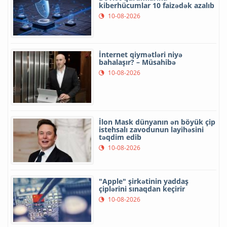
kiberhücumlar 10 faizədək azalıb
10-08-2026
İnternet qiymətləri niyə
bahalaşır? – Müsahibə
10-08-2026
İlon Mask dünyanın ən böyük çip
istehsalı zavodunun layihəsini
təqdim edib
10-08-2026
"Apple" şirkətinin yaddaş
çiplərini sınaqdan keçirir
10-08-2026