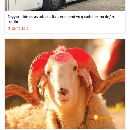
Səyyar xidmət avtobusu Bakının kənd və qəsəbələrinə doğru
irəlilə
29-10-2018