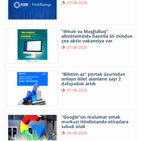
07-08-2026
“Əmək və Məşğulluq”
altsistemində hazırda 65 mindən
çox aktiv vakansiya var
07-08-2026
“Biletim.az” portalı üzərindən
onlayn bilet alanların sayı 2
dəfəyədək artıb
07-08-2026
“Google”un məlumat emalı
mərkəzi Hindistanda etirazlara
səbəb olub
06-08-2026