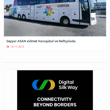
Səyyar ASAN xidmət Hacıqabul və Neftçalada
19-11-2015