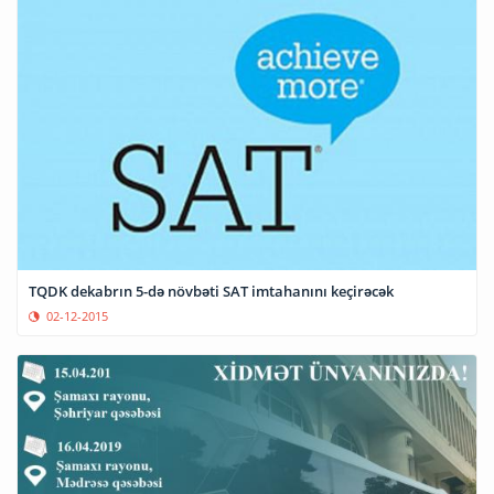
TQDK dekabrın 5-də növbəti SAT imtahanını keçirəcək
02-12-2015