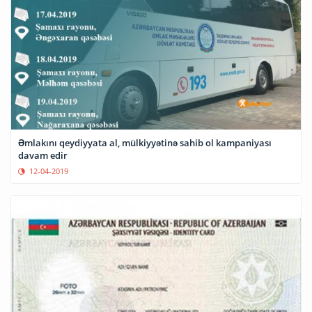
Əmlakını qeydiyyata al, mülkiyyətinə sahib ol kampaniyası
davam edir
12-04-2019