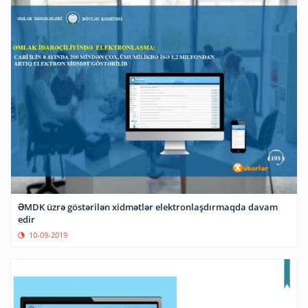
ƏMDK üzrə göstərilən xidmətlər elektronlaşdırmaqda davam
edir
10-09-2019