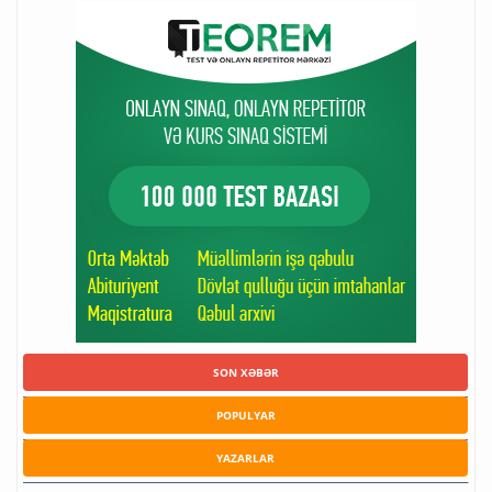
SON XƏBƏR
POPULYAR
YAZARLAR