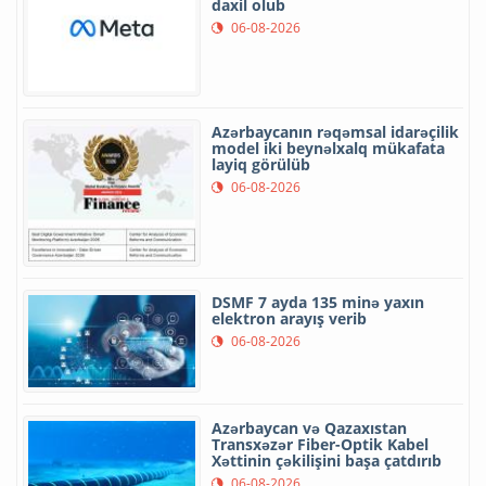
daxil olub
06-08-2026
Azərbaycanın rəqəmsal idarəçilik
model iki beynəlxalq mükafata
layiq görülüb
06-08-2026
DSMF 7 ayda 135 minə yaxın
elektron arayış verib
06-08-2026
Azərbaycan və Qazaxıstan
Transxəzər Fiber-Optik Kabel
Xəttinin çəkilişini başa çatdırıb
06-08-2026