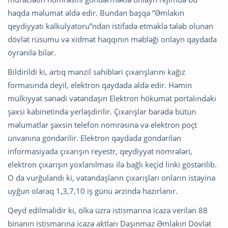
haqda məlumat əldə edir. Bundan başqa “Əmlakın
qeydiyyatı kalkulyatoru”ndan istifadə etməklə tələb olunan
dövlət rüsumu və xidmət haqqının məbləği onlayn qaydada
öyrənilə bilər.
Bildirildi ki, artıq mənzil sahibləri çıxarışlarını kağız
formasında deyil, elektron qaydada əldə edir. Həmin
mülkiyyət sənədi vətəndaşın Elektron hökumət portalındakı
şəxsi kabinetində yerləşdirilir. Çıxarışlar barədə bütün
məlumatlar şəxsin telefon nömrəsinə və elektron poçt
ünvanına göndərilir. Elektron qaydada göndərilən
informasiyada çıxarışın reyestr, qeydiyyat nömrələri,
elektron çıxarışın yoxlanılması ilə bağlı keçid linki göstərilib.
O da vurğulandı ki, vətəndaşların çıxarışları onların istəyinə
uyğun olaraq 1,3,7,10 iş günü ərzində hazırlanır.
Qeyd edilməlidir ki, ölkə üzrə istismarına icazə verilən 88
binanın istismarına icazə aktları Daşınmaz Əmlakın Dövlət