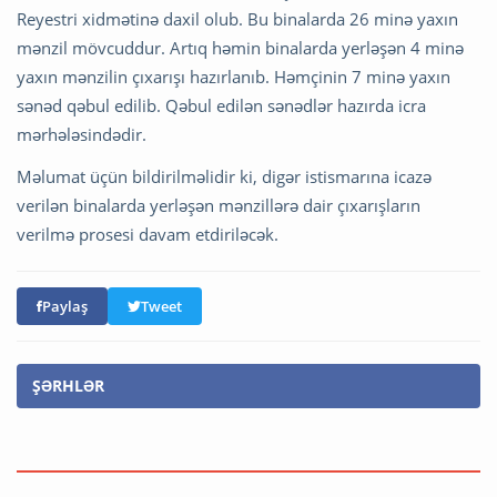
Reyestri xidmətinə daxil olub. Bu binalarda 26 minə yaxın
mənzil mövcuddur. Artıq həmin binalarda yerləşən 4 minə
yaxın mənzilin çıxarışı hazırlanıb. Həmçinin 7 minə yaxın
sənəd qəbul edilib. Qəbul edilən sənədlər hazırda icra
mərhələsindədir.
Məlumat üçün bildirilməlidir ki, digər istismarına icazə
verilən binalarda yerləşən mənzillərə dair çıxarışların
verilmə prosesi davam etdiriləcək.
Paylaş
Tweet
ŞƏRHLƏR