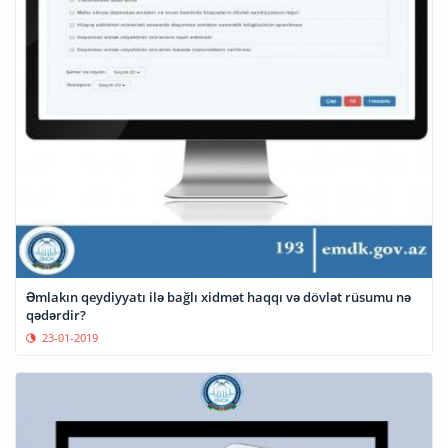
Əmlakın qeydiyyatı ilə bağlı xidmət haqqı və dövlət rüsumu nə
qədərdir?
23-01-2019