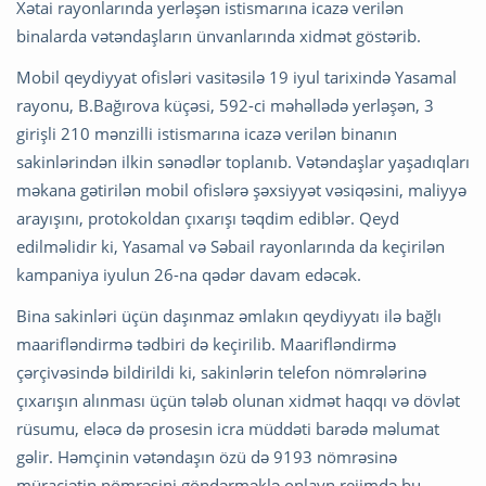
Xətai rayonlarında yerləşən istismarına icazə verilən
binalarda vətəndaşların ünvanlarında xidmət göstərib.
Mobil qeydiyyat ofisləri vasitəsilə 19 iyul tarixində Yasamal
rayonu, B.Bağırova küçəsi, 592-ci məhəllədə yerləşən, 3
girişli 210 mənzilli istismarına icazə verilən binanın
sakinlərindən ilkin sənədlər toplanıb. Vətəndaşlar yaşadıqları
məkana gətirilən mobil ofislərə şəxsiyyət vəsiqəsini, maliyyə
arayışını, protokoldan çıxarışı təqdim ediblər. Qeyd
edilməlidir ki, Yasamal və Səbail rayonlarında da keçirilən
kampaniya iyulun 26-na qədər davam edəcək.
Bina sakinləri üçün daşınmaz əmlakın qeydiyyatı ilə bağlı
maarifləndirmə tədbiri də keçirilib. Maarifləndirmə
çərçivəsində bildirildi ki, sakinlərin telefon nömrələrinə
çıxarışın alınması üçün tələb olunan xidmət haqqı və dövlət
rüsumu, eləcə də prosesin icra müddəti barədə məlumat
gəlir. Həmçinin vətəndaşın özü də 9193 nömrəsinə
müraciətin nömrəsini göndərməklə onlayn rejimdə bu