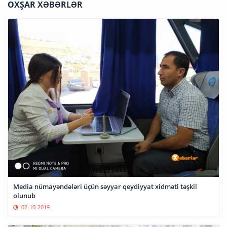
OXŞAR XƏBƏRLƏR
Media nümayəndələri üçün səyyar qeydiyyat xidməti təşkil
olunub
02-10-2019