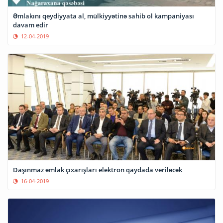
Əmlakını qeydiyyata al, mülkiyyətinə sahib ol kampaniyası
davam edir
12-04-2019
Daşınmaz əmlak çıxarışları elektron qaydada veriləcək
16-04-2019