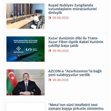
Rəşad Nəbiyev Zəngilanda
vətəndaşların müraciətlərini
dinləyib
06-08-2026
Xəzər dənizinin dibi ilə Trans-
Xəzər Fiber-Optik Kabel Xəttinin
çəkilişi başa çatıb
06-08-2026
AZCON-a "Azərkosmos"la bağlı
yeni səlahiyyətlər verilib
06-08-2026
“Meta”nın süni intellekti test
zamanı başqa şirkətin sisteminə