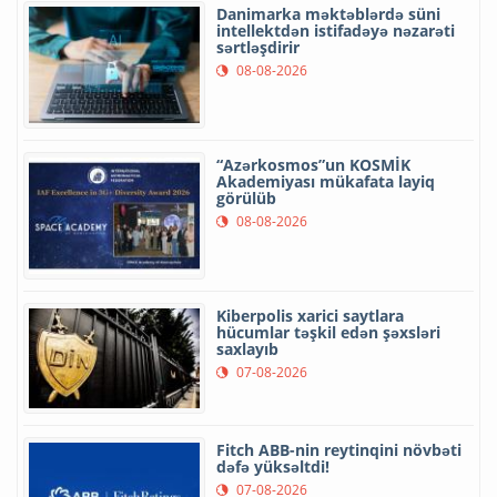
Danimarka məktəblərdə süni
intellektdən istifadəyə nəzarəti
sərtləşdirir
08-08-2026
“Azərkosmos”un KOSMİK
Akademiyası mükafata layiq
görülüb
08-08-2026
Kiberpolis xarici saytlara
hücumlar təşkil edən şəxsləri
saxlayıb
07-08-2026
Fitch ABB-nin reytinqini növbəti
dəfə yüksəltdi!
07-08-2026