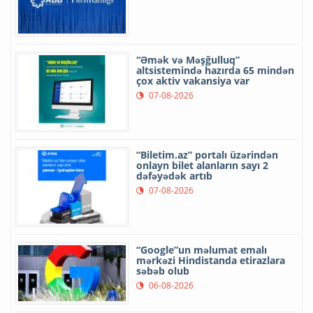
“Əmək və Məşğulluq”
altsistemində hazırda 65 mindən
çox aktiv vakansiya var
07-08-2026
“Biletim.az” portalı üzərindən
onlayn bilet alanların sayı 2
dəfəyədək artıb
07-08-2026
“Google”un məlumat emalı
mərkəzi Hindistanda etirazlara
səbəb olub
06-08-2026