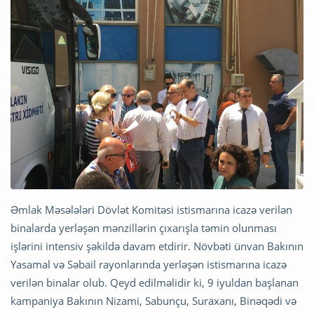
Əmlak Məsələləri Dövlət Komitəsi istismarına icazə verilən
binalarda yerləşən mənzillərin çıxarışla təmin olunması
işlərini intensiv şəkildə davam etdirir. Növbəti ünvan Bakının
Yasamal və Səbail rayonlarında yerləşən istismarına icazə
verilən binalar olub. Qeyd edilməlidir ki, 9 iyuldan başlanan
kampaniya Bakının Nizami, Sabunçu, Suraxanı, Binəqədi və