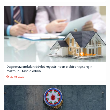
Daşınmaz əmlakın dövlət reyestrindən elektron çıxarışın
məzmunu təsdiq edilib
20-08-2020