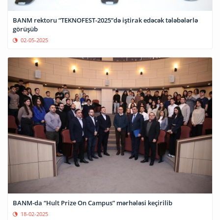
BANM rektoru “TEKNOFEST-2025”də iştirak edəcək tələbələrlə
görüşüb
02-05-2025
BANM-da “Hult Prize On Campus” mərhələsi keçirilib
18-02-2025