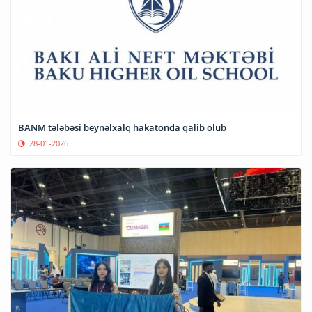
BANM tələbəsi beynəlxalq hakatonda qalib olub
28-01-2026