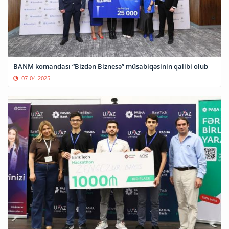
BANM komandası “Bizdən Biznesə” müsabiqəsinin qalibi olub
07-04-2025