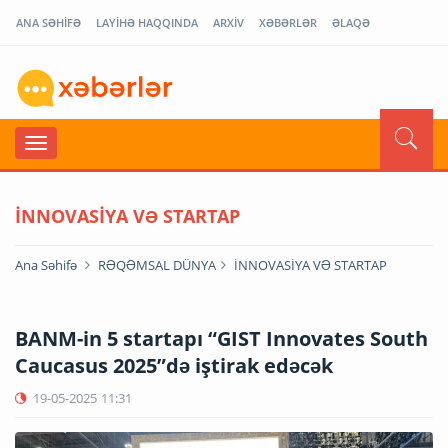
ANA SƏHİFƏ
LAYİHƏ HAQQINDA
ARXİV
XƏBƏRLƏR
ƏLAQƏ
İNNOVASİYA VƏ STARTAP
Ana Səhifə
RƏQƏMSAL DÜNYA
İNNOVASİYA VƏ STARTAP
BANM-in 5 startapı “GIST Innovates South
Caucasus 2025”də iştirak edəcək
19-05-2025
11:31