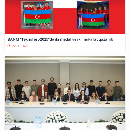
BANM “Teknofest-2025”də iki medal və iki mükafat qazanıb
22-09-2025