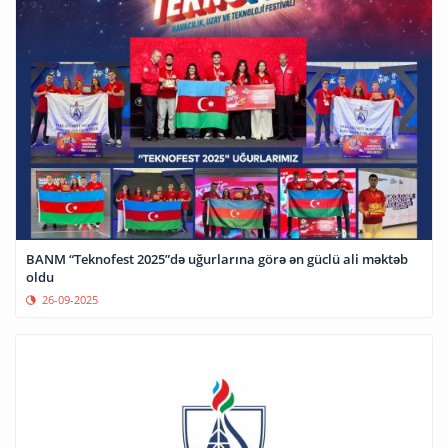
BANM “Teknofest 2025”də uğurlarına görə ən güclü ali məktəb
oldu
26-09-2025