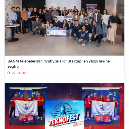
BANM tələbələrinin "BullyGuard" startapı ən yaxşı layihə
seçilib
27-01-2025