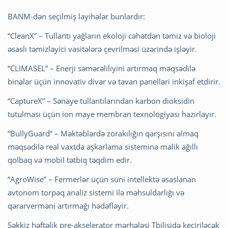
BANM-dən seçilmiş layihələr bunlardır:
“CleanX” – Tullantı yağların ekoloji cəhətdən təmiz və bioloji
əsaslı təmizləyici vasitələrə çevrilməsi üzərində işləyir.
“CLIMASEL” – Enerji səmərəliliyini artırmaq məqsədilə
binalar üçün innovativ divar və tavan panelləri inkişaf etdirir.
“CaptureX” – Sənaye tullantılarından karbon dioksidin
tutulması üçün ion maye membran texnologiyası hazırlayır.
“BullyGuard” – Məktəblərdə zorakılığın qarşısını almaq
məqsədilə real vaxtda aşkarlama sisteminə malik ağıllı
qolbaq və mobil tətbiq təqdim edir.
“AgroWise” – Fermerlər üçün süni intellektə əsaslanan
avtonom torpaq analiz sistemi ilə məhsuldarlığı və
qərarverməni artırmağı hədəfləyir.
Səkkiz həftəlik pre-akselerator mərhələsi Tbilisidə keçiriləcək