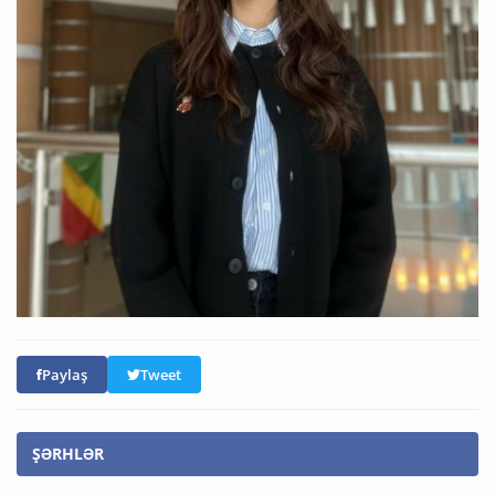
Paylaş
Tweet
ŞƏRHLƏR