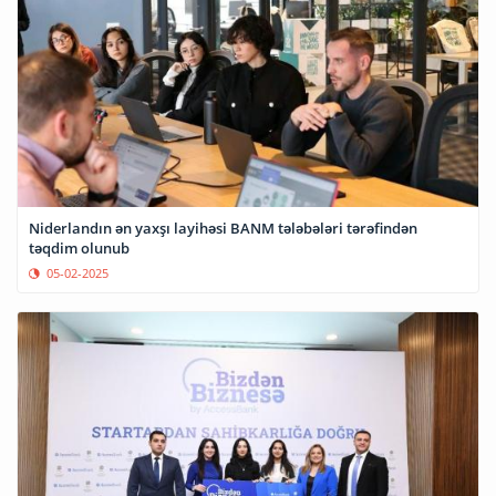
Niderlandın ən yaxşı layihəsi BANM tələbələri tərəfindən
təqdim olunub
05-02-2025