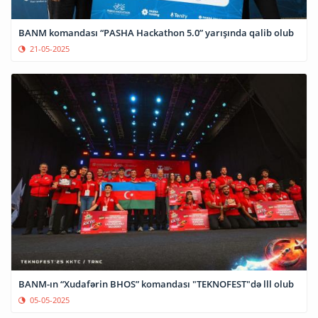
BANM komandası “PASHA Hackathon 5.0” yarışında qalib olub
21-05-2025
BANM-ın “Xudafərin BHOS” komandası "TEKNOFEST"də lll olub
05-05-2025