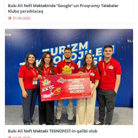
Bakı Ali Neft Məktəbində “Google”-un Proqramçı Tələbələr
Klubu yaradılacaq
07-09-2020
Bakı Ali Neft Məktəbi TEKNOFEST-in qalibi olub
04-05-2025