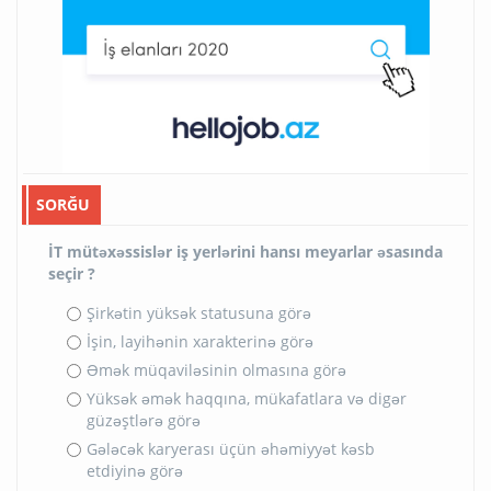
SORĞU
İT mütəxəssislər iş yerlərini hansı meyarlar əsasında
seçir ?
Şirkətin yüksək statusuna görə
İşin, layihənin xarakterinə görə
Əmək müqaviləsinin olmasına görə
Yüksək əmək haqqına, mükafatlara və digər
güzəştlərə görə
Gələcək karyerası üçün əhəmiyyət kəsb
etdiyinə görə