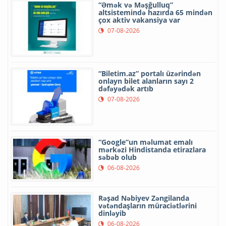
“Əmək və Məşğulluq”
altsistemində hazırda 65 mindən
çox aktiv vakansiya var
07-08-2026
“Biletim.az” portalı üzərindən
onlayn bilet alanların sayı 2
dəfəyədək artıb
07-08-2026
“Google”un məlumat emalı
mərkəzi Hindistanda etirazlara
səbəb olub
06-08-2026
Rəşad Nəbiyev Zəngilanda
vətəndaşların müraciətlərini
dinləyib
06-08-2026