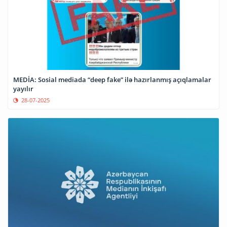
MEDİA: Sosial mediada “deep fake” ilə hazırlanmış açıqlamalar
yayılır
28-07-2025