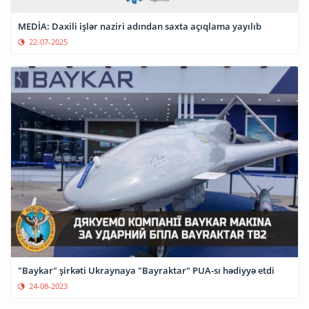
MEDİA: Daxili işlər naziri adından saxta açıqlama yayılıb
22-07-2025
"Baykar" şirkəti Ukraynaya "Bayraktar" PUA-sı hədiyyə etdi
24-08-2023