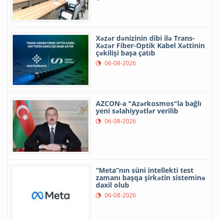
Xəzər dənizinin dibi ilə Trans-
Xəzər Fiber-Optik Kabel Xəttinin
çəkilişi başa çatıb
06-08-2026
AZCON-a "Azərkosmos"la bağlı
yeni səlahiyyətlər verilib
06-08-2026
“Meta”nın süni intellekti test
zamanı başqa şirkətin sisteminə
daxil olub
06-08-2026