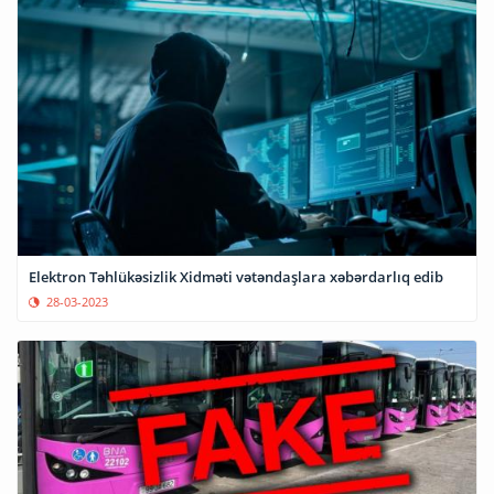
Elektron Təhlükəsizlik Xidməti vətəndaşlara xəbərdarlıq edib
28-03-2023