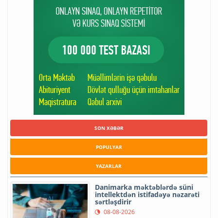
SON XƏBƏR
POPULYAR
YAZARLAR
Danimarka məktəblərdə süni
intellektdən istifadəyə nəzarəti
sərtləşdirir
08-08-2026