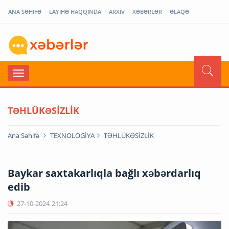
ANA SƏHİFƏ
LAYİHƏ HAQQINDA
ARXİV
XƏBƏRLƏR
ƏLAQƏ
TƏHLÜKƏSİZLİK
Ana Səhifə
TEXNOLOGİYA
TƏHLÜKƏSİZLİK
Baykar saxtakarlıqla bağlı xəbərdarlıq
edib
27-10-2024
21:24