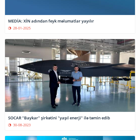
MEDİA: XİN adından feyk məlumatlar yayılır
28-01-2025
SOCAR "Baykar" şirkətini "yaşıl enerji" ilə təmin edib
30-08-2023