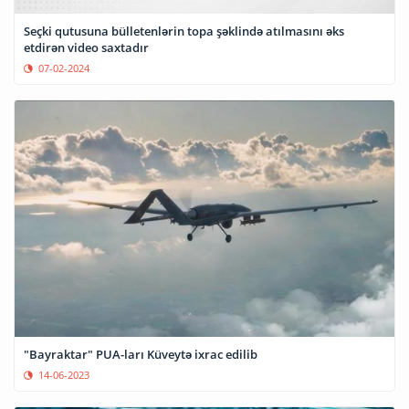
Seçki qutusuna bülletenlərin topa şəklində atılmasını əks
etdirən video saxtadır
07-02-2024
"Bayraktar" PUA-ları Küveytə ixrac edilib
14-06-2023