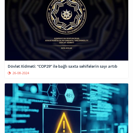
Dövlət Xidməti: “COP29” ilə bağlı saxta səhifələrin sayı artıb
26-08-2024