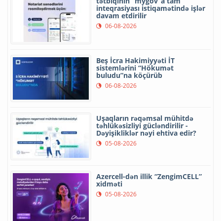
tətbiqinin “mygov”a tam
inteqrasiyası istiqamətində işlər
davam etdirilir
06-08-2026
Beş İcra Hakimiyyəti İT
sistemlərini “Hökumət
buludu”na köçürüb
06-08-2026
Uşaqların rəqəmsal mühitdə
təhlükəsizliyi gücləndirilir -
Dəyişikliklər nəyi ehtiva edir?
05-08-2026
Azercell-dən illik “ZengimCELL”
xidməti
05-08-2026