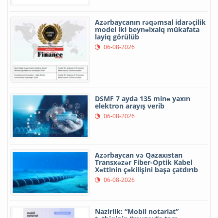
Azərbaycanın rəqəmsal idarəçilik
model iki beynəlxalq mükafata
layiq görülüb
06-08-2026
DSMF 7 ayda 135 minə yaxın
elektron arayış verib
06-08-2026
Azərbaycan və Qazaxıstan
Transxəzər Fiber-Optik Kabel
Xəttinin çəkilişini başa çatdırıb
06-08-2026
Nazirlik: “Mobil notariat”