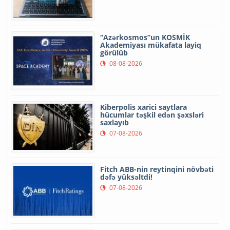
“Azərkosmos”un KOSMİK
Akademiyası mükafata layiq
görülüb
08-08-2026
Kiberpolis xarici saytlara
hücumlar təşkil edən şəxsləri
saxlayıb
07-08-2026
Fitch ABB-nin reytinqini növbəti
dəfə yüksəltdi!
07-08-2026