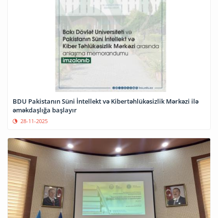
BDU Pakistanın Süni İntellekt və Kibertəhlükəsizlik Mərkəzi ilə
əməkdaşlığa başlayır
28-11-2025