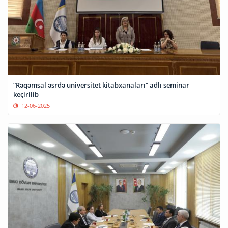
“Rəqəmsal əsrdə universitet kitabxanaları” adlı seminar
keçirilib
12-06-2025