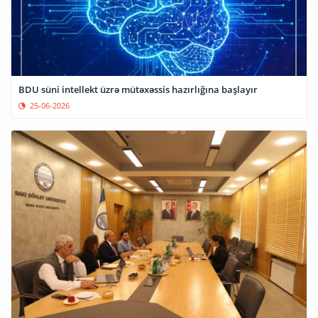
BDU süni intellekt üzrə mütəxəssis hazırlığına başlayır
25-06-2026