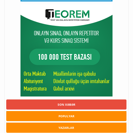
SON XƏBƏR
POPULYAR
YAZARLAR