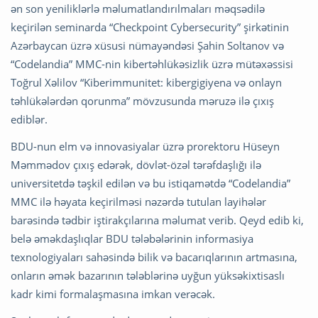
ən son yeniliklərlə məlumatlandırılmaları məqsədilə
keçirilən seminarda “Checkpoint Cybersecurity” şirkətinin
Azərbaycan üzrə xüsusi nümayəndəsi Şahin Soltanov və
“Codelandia” MMC-nin kibertəhlükəsizlik üzrə mütəxəssisi
Toğrul Xəlilov “Kiberimmunitet: kibergigiyena və onlayn
təhlükələrdən qorunma” mövzusunda məruzə ilə çıxış
ediblər.
BDU-nun elm və innovasiyalar üzrə prorektoru Hüseyn
Məmmədov çıxış edərək, dövlət-özəl tərəfdaşlığı ilə
universitetdə təşkil edilən və bu istiqamətdə “Codelandia”
MMC ilə həyata keçirilməsi nəzərdə tutulan layihələr
barəsində tədbir iştirakçılarına məlumat verib. Qeyd edib ki,
belə əməkdaşlıqlar BDU tələbələrinin informasiya
texnologiyaları sahəsində bilik və bacarıqlarının artmasına,
onların əmək bazarının tələblərinə uyğun yüksəkixtisaslı
kadr kimi formalaşmasına imkan verəcək.