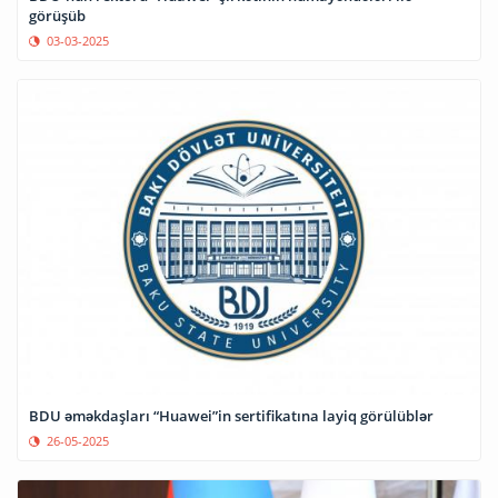
görüşüb
03-03-2025
BDU əməkdaşları “Huawei”in sertifikatına layiq görülüblər
26-05-2025