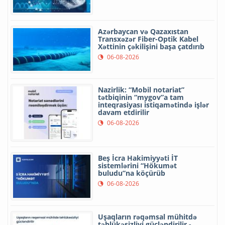
Azərbaycan və Qazaxıstan
Transxəzər Fiber-Optik Kabel
Xəttinin çəkilişini başa çatdırıb
06-08-2026
Nazirlik: “Mobil notariat”
tətbiqinin “mygov”a tam
inteqrasiyası istiqamətində işlər
davam etdirilir
06-08-2026
Beş İcra Hakimiyyəti İT
sistemlərini “Hökumət
buludu”na köçürüb
06-08-2026
Uşaqların rəqəmsal mühitdə
təhlükəsizliyi gücləndirilir -