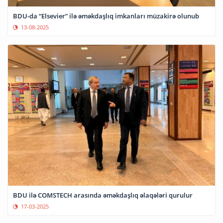
BDU-da “Elsevier” ilə əməkdaşlıq imkanları müzakirə olunub
13-08-2025
BDU ilə COMSTECH arasında əməkdaşlıq əlaqələri qurulur
17-03-2025