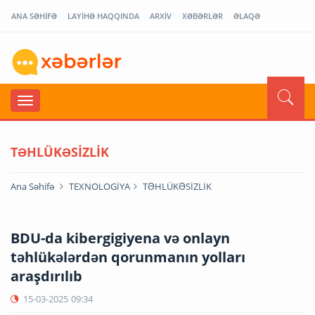
ANA SƏHİFƏ
LAYİHƏ HAQQINDA
ARXİV
XƏBƏRLƏR
ƏLAQƏ
TƏHLÜKƏSİZLİK
Ana Səhifə
TEXNOLOGİYA
TƏHLÜKƏSİZLİK
BDU-da kibergigiyena və onlayn
təhlükələrdən qorunmanın yolları
araşdırılıb
15-03-2025
09:34