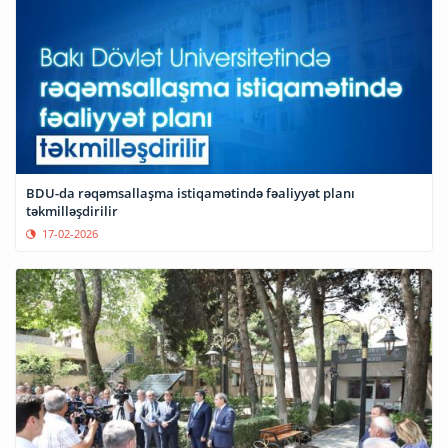
BDU-da rəqəmsallaşma istiqamətində fəaliyyət planı
təkmilləşdirilir
17-02-2026