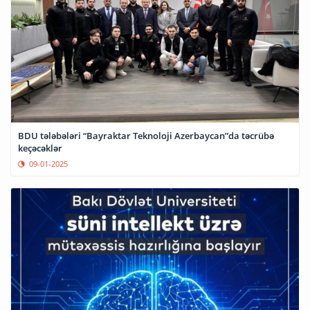
BDU tələbələri “Bayraktar Teknoloji Azerbaycan”da təcrübə
keçəcəklər
09-01-2025