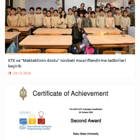
ETX və “Məktəblinin dostu” növbəti maarifləndirmə tədbirləri
keçirib
24-12-2024