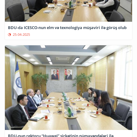
BDU-da ICESCO-nun elm və texnologiya müşaviri ilə görüş olub
25-04-2025
BDU-nun rektoru “Huawei” şirkətinin nümayəndələri ilə