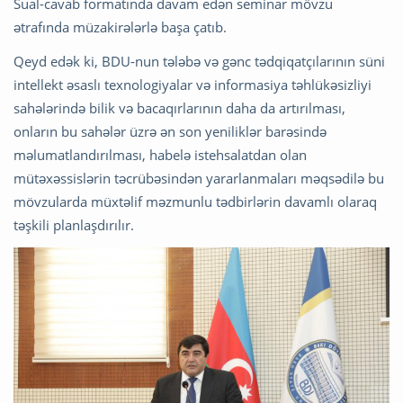
Sual-cavab formatında davam edən seminar mövzu
ətrafında müzakirələrlə başa çatıb.
Qeyd edək ki, BDU-nun tələbə və gənc tədqiqatçılarının süni
intellekt əsaslı texnologiyalar və informasiya təhlükəsizliyi
sahələrində bilik və bacaqırlarının daha da artırılması,
onların bu sahələr üzrə ən son yeniliklər barəsində
məlumatlandırılması, habelə istehsalatdan olan
mütəxəssislərin təcrübəsindən yararlanmaları məqsədilə bu
mövzularda müxtəlif məzmunlu tədbirlərin davamlı olaraq
təşkili planlaşdırılır.