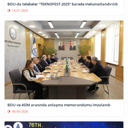
BDU-da tələbələr “TEKNOFEST-2025” barədə məlumatlandırılıb
14-01-2025
BDU və 4SİM arasında anlaşma memorandumu imzalanıb
06-05-2026