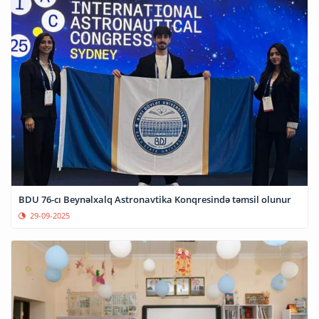
BDU 76-cı Beynəlxalq Astronavtika Konqresində təmsil olunur
29-09-2025