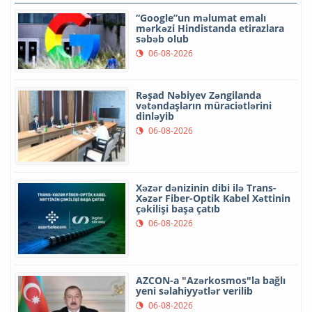
“Google”un məlumat emalı
mərkəzi Hindistanda etirazlara
səbəb olub
06-08-2026
Rəşad Nəbiyev Zəngilanda
vətəndaşların müraciətlərini
dinləyib
06-08-2026
Xəzər dənizinin dibi ilə Trans-
Xəzər Fiber-Optik Kabel Xəttinin
çəkilişi başa çatıb
06-08-2026
AZCON-a "Azərkosmos"la bağlı
yeni səlahiyyətlər verilib
06-08-2026