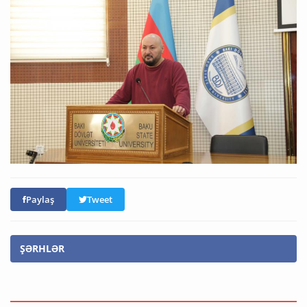
Paylaş
Tweet
ŞƏRHLƏR