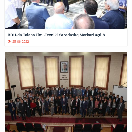
BDU-da Tələbə Elmi-Texniki Yaradıcılıq Mərkəzi açılıb
25-06-2022