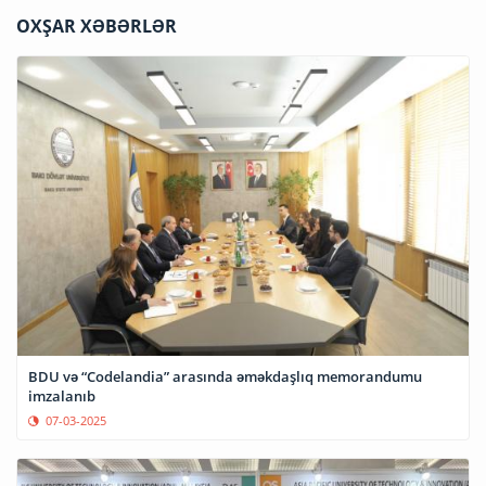
OXŞAR XƏBƏRLƏR
BDU və “Codelandia” arasında əməkdaşlıq memorandumu
imzalanıb
07-03-2025