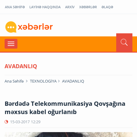
ANA SƏHİFƏ
LAYİHƏ HAQQINDA
ARXİV
XƏBƏRLƏR
ƏLAQƏ
AVADANLIQ
Ana Səhifə
TEXNOLOGİYA
AVADANLIQ
Bərdədə Telekommunikasiya Qovşağına
məxsus kabel oğurlanıb
15-03-2017
12:29