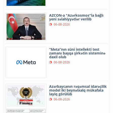
AZCON-a "Azərkosmos"la bağlı
yeni səlahiyyətlər verilib
06-08-2026
“Meta”nın süni intellekti test
zamanı başqa şirkətin sisteminə
daxil olub
06-08-2026
Azərbaycanın rəqəmsal idarəçilik
model iki beynəlxalq mükafata
layiq görülüb
06-08-2026