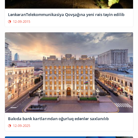
LənkəranTelekommunikasiya Qovşağına yeni rəis təyin edilib
12-09-2015
Bakıda bank kartlarından oğurluq edənlər saxlanılıb
12-09-2025