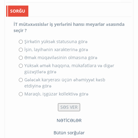
SORĞU
İT mütəxəssislər iş yerlərini hansı meyarlar əsasında
seçir ?
Şirkətin yüksək statusuna görə
İşin, layihənin xarakterinə görə
Əmək müqaviləsinin olmasına görə
Yüksək əmək haqqına, mükafatlara və digər
güzəştlərə görə
Gələcək karyerası üçün əhəmiyyət kəsb
etdiyinə görə
Maraqlı, işgüzar kollektivə görə
NƏTİCƏLƏR
Bütün sorğular