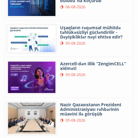
buludu”na köçürüb
06-08-2026
Uşaqların rəqəmsal mühitdə
təhlükəsizliyi gücləndirilir -
Dəyişikliklər nəyi ehtiva edir?
05-08-2026
Azercell-dən illik “ZengimCELL”
xidməti
05-08-2026
Nazir Qazaxıstanın Prezident
Administrasiyası rəhbərinin
müavini ilə görüşüb
05-08-2026