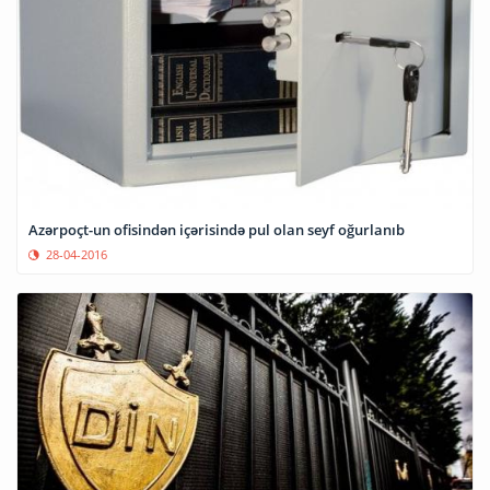
Azərpoçt-un ofisindən içərisində pul olan seyf oğurlanıb
28-04-2016