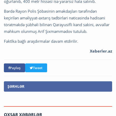
oğurlanıb, 400 metr hissəsi isə yararsız hala salınıb.
Bərdə Rayon Polis Şöbəsinin əməkdaşları tərəfindən
keçirilən əməliyyat-axtarış tədbirləri nəticəsində hadisəni
törətməkdə şübhəli bilinən Qarayusifli kənd sakini, əvvəllər
məhkum olunmuş Arif Şıxməmmədov tutulub.
Faktlka bağlı araşdırmalar davam etdirilir.
Xeberler.az
Paylaş
Tweet
ŞƏRHLƏR
OXŞAR XƏBƏRLƏR