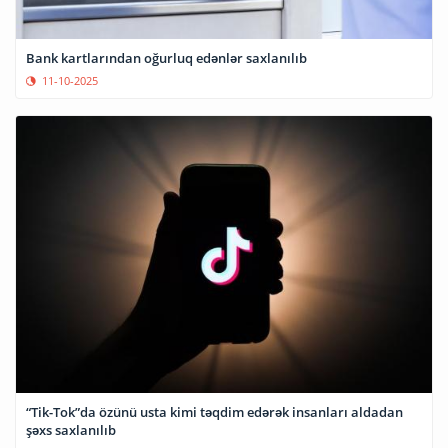
Bank kartlarından oğurluq edənlər saxlanılıb
11-10-2025
“Tik-Tok”da özünü usta kimi təqdim edərək insanları aldadan
şəxs saxlanılıb