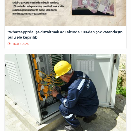
“Whatsapp”da işə düzəltmək adı altında 100-dən çox vətəndaşın
pulu ələ keçirilib
16-09-2024