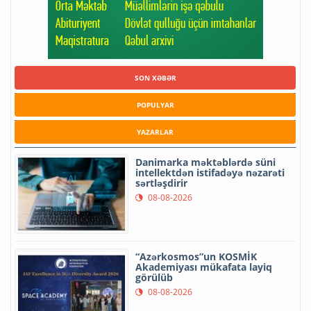
SON XƏBƏR
POPULYAR
YAZARLAR
Danimarka məktəblərdə süni
intellektdən istifadəyə nəzarəti
sərtləşdirir
08-08-2026
“Azərkosmos”un KOSMİK
Akademiyası mükafata layiq
görülüb
08-08-2026