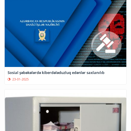
Sosial şəbəkələrdə kiberdələduzluq edənlər saxlanılıb
23-01-2025