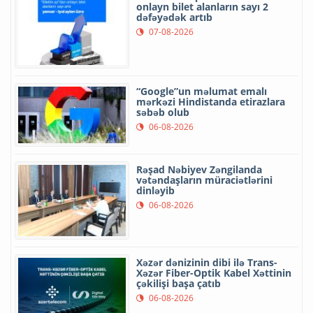
onlayn bilet alanların sayı 2
dəfəyədək artıb
07-08-2026
“Google”un məlumat emalı
mərkəzi Hindistanda etirazlara
səbəb olub
06-08-2026
Rəşad Nəbiyev Zəngilanda
vətəndaşların müraciətlərini
dinləyib
06-08-2026
Xəzər dənizinin dibi ilə Trans-
Xəzər Fiber-Optik Kabel Xəttinin
çəkilişi başa çatıb
06-08-2026