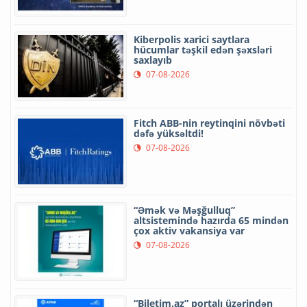
Kiberpolis xarici saytlara
hücumlar təşkil edən şəxsləri
saxlayıb
07-08-2026
Fitch ABB-nin reytinqini növbəti
dəfə yüksəltdi!
07-08-2026
“Əmək və Məşğulluq”
altsistemində hazırda 65 mindən
çox aktiv vakansiya var
07-08-2026
“Biletim.az” portalı üzərindən