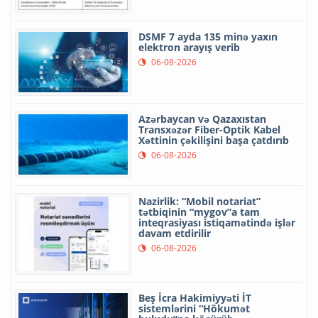
DSMF 7 ayda 135 minə yaxın
elektron arayış verib
06-08-2026
Azərbaycan və Qazaxıstan
Transxəzər Fiber-Optik Kabel
Xəttinin çəkilişini başa çatdırıb
06-08-2026
Nazirlik: “Mobil notariat”
tətbiqinin “mygov”a tam
inteqrasiyası istiqamətində işlər
davam etdirilir
06-08-2026
Beş İcra Hakimiyyəti İT
sistemlərini “Hökumət