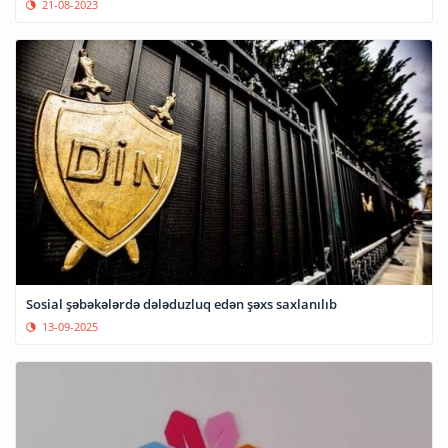
21-08-2023
Sosial şəbəkələrdə dələduzluq edən şəxs saxlanılıb
13-09-2025