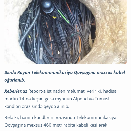
Bərdə Rayon Telekommunikasiya Qovşağına məxsus kabel
oğurlanıb.
Xeberler.az
Report-a istinadən məlumat verir ki, hadisə
martın 14-nə keçən gecə rayonun Alpoud və Tumaslı
kəndləri ərazisində qeydə alınıb.
Belə ki, həmin kəndlərin ərazisində Telekommunikasiya
Qovşağına məxsus 460 metr rabitə kabeli kəsilərək