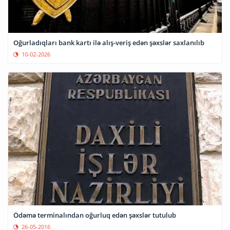
Oğurladıqları bank kartı ilə alış-veriş edən şəxslər saxlanılıb
10-02-2026
Ödəmə terminalından oğurluq edən şəxslər tutulub
26-05-2016