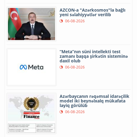
AZCON-a "Azərkosmos"la bağlı
yeni səlahiyyətlər verilib
06-08-2026
“Meta”nın süni intellekti test
zamanı başqa şirkətin sisteminə
daxil olub
06-08-2026
Azərbaycanın rəqəmsal idarəçilik
model iki beynəlxalq mükafata
layiq görülüb
06-08-2026