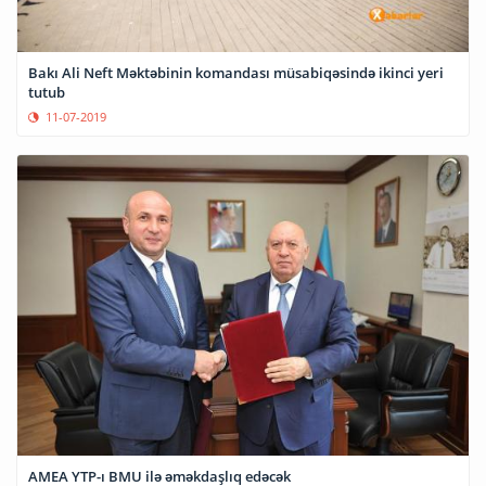
Bakı Ali Neft Məktəbinin komandası müsabiqəsində ikinci yeri
tutub
11-07-2019
AMEA YTP-ı BMU ilə əməkdaşlıq edəcək