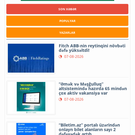
SON XƏBƏR
POPULYAR
YAZARLAR
Fitch ABB-nin reytinqini növbəti
dəfə yüksəltdi!
07-08-2026
“Əmək və Məşğulluq”
altsistemində hazırda 65 mindən
çox aktiv vakansiya var
07-08-2026
“Biletim.az” portalı üzərindən
onlayn bilet alanların sayı 2
dəfəyədək artıb