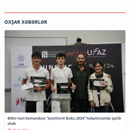
OXŞAR XƏBƏRLƏR
BMU-nun komandası “JunctionX Baku 2024” hakatonunda qalib
olub
18-10-2024