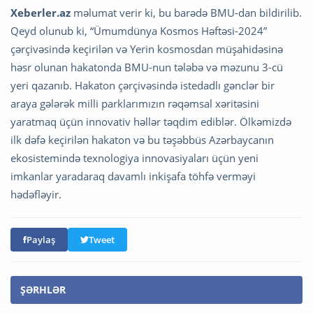
Xeberler.az
məlumat verir ki, bu barədə BMU-dan bildirilib.
Qeyd olunub ki, “Ümumdünya Kosmos Həftəsi-2024”
çərçivəsində keçirilən və Yerin kosmosdan müşahidəsinə
həsr olunan hakatonda BMU-nun tələbə və məzunu 3-cü
yeri qazanıb. Hakaton çərçivəsində istedadlı gənclər bir
araya gələrək milli parklarımızın rəqəmsal xəritəsini
yaratmaq üçün innovativ həllər təqdim ediblər. Ölkəmizdə
ilk dəfə keçirilən hakaton və bu təşəbbüs Azərbaycanın
ekosistemində texnologiya innovasiyaları üçün yeni
imkanlar yaradaraq davamlı inkişafa töhfə verməyi
hədəfləyir.
Paylaş
Tweet
ŞƏRHLƏR