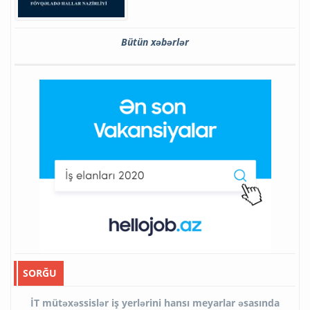
Bütün xəbərlər
SORĞU
İT mütəxəssislər iş yerlərini hansı meyarlar əsasında