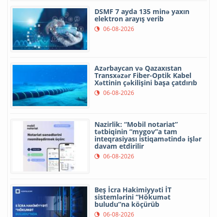
DSMF 7 ayda 135 minə yaxın
elektron arayış verib
06-08-2026
Azərbaycan və Qazaxıstan
Transxəzər Fiber-Optik Kabel
Xəttinin çəkilişini başa çatdırıb
06-08-2026
Nazirlik: “Mobil notariat”
tətbiqinin “mygov”a tam
inteqrasiyası istiqamətində işlər
davam etdirilir
06-08-2026
Beş İcra Hakimiyyəti İT
sistemlərini “Hökumət
buludu”na köçürüb
06-08-2026