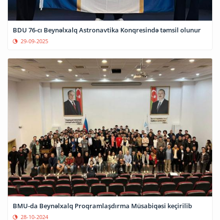
BDU 76-cı Beynəlxalq Astronavtika Konqresində təmsil olunur
29-09-2025
BMU-da Beynəlxalq Proqramlaşdırma Müsabiqəsi keçirilib
28-10-2024