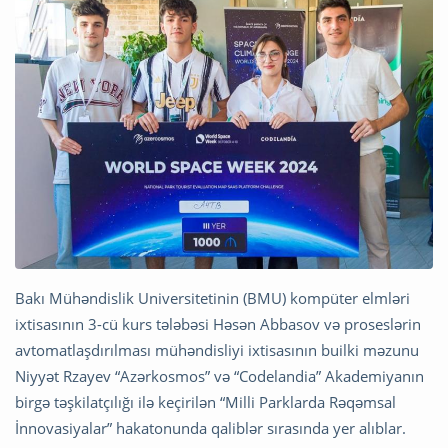
Bakı Mühəndislik Universitetinin (BMU) kompüter elmləri
ixtisasının 3-cü kurs tələbəsi Həsən Abbasov və proseslərin
avtomatlaşdırılması mühəndisliyi ixtisasının builki məzunu
Niyyət Rzayev “Azərkosmos” və “Codelandia” Akademiyanın
birgə təşkilatçılığı ilə keçirilən “Milli Parklarda Rəqəmsal
İnnovasiyalar” hakatonunda qaliblər sırasında yer alıblar.