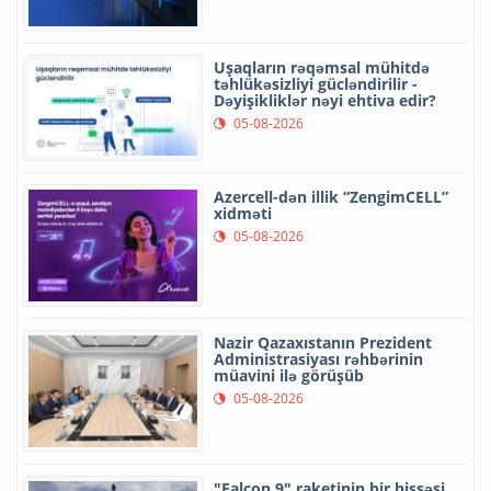
Uşaqların rəqəmsal mühitdə
təhlükəsizliyi gücləndirilir -
Dəyişikliklər nəyi ehtiva edir?
05-08-2026
Azercell-dən illik “ZengimCELL”
xidməti
05-08-2026
Nazir Qazaxıstanın Prezident
Administrasiyası rəhbərinin
müavini ilə görüşüb
05-08-2026
"Falcon 9" raketinin bir hissəsi