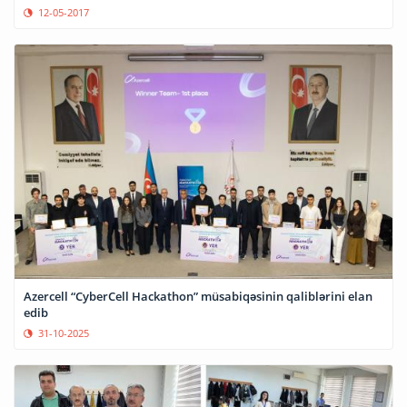
12-05-2017
Azercell “CyberCell Hackathon” müsabiqəsinin qaliblərini elan
edib
31-10-2025