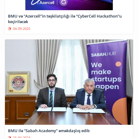
BMU və “Azercell”in təşkilatçılığı ilə “CyberCell Hackathon”u
keçiriləcək
04-09-2025
BMU ilə “Sabah Academy” əməkdaşlıq edib
15-04-2024