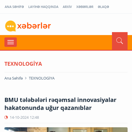
ANA SƏHİFƏ
LAYİHƏ HAQQINDA
ARXİV
XƏBƏRLƏR
ƏLAQƏ
TEXNOLOGİYA
Ana Səhifə
TEXNOLOGİYA
BMU tələbələri rəqəmsal innovasiyalar
hakatonunda uğur qazanıblar
14-10-2024
12:48