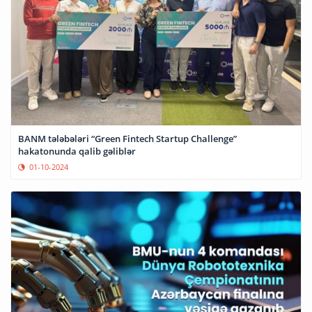
BANM tələbələri “Green Fintech Startup Challenge”
hakatonunda qalib gəliblər
01-10-2024