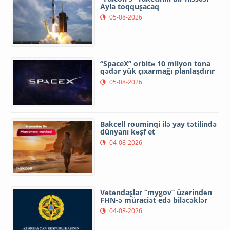
Ayla toqquşacaq
05-08-2026
“SpaceX” orbitə 10 milyon tona
qədər yük çıxarmağı planlaşdırır
05-08-2026
Bakcell rouminqi ilə yay tətilində
dünyanı kəşf et
04-08-2026
Vətəndaşlar “mygov” üzərindən
FHN-ə müraciət edə biləcəklər
04-08-2026