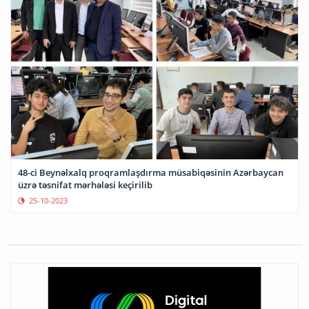
48-ci Beynəlxalq proqramlaşdırma müsabiqəsinin Azərbaycan
üzrə təsnifat mərhələsi keçirilib
25-10-2023