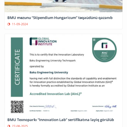
BMU məzunu “Stipendium Hungaricum” təqaüdünü qazanıb
11-09-2024
BMU Texnoparkı “Innovation Lab” sertifikatına layiq görülüb
27-08-2025