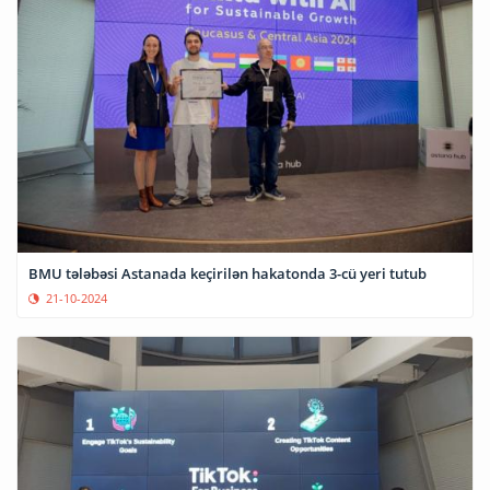
BMU tələbəsi Astanada keçirilən hakatonda 3-cü yeri tutub
21-10-2024