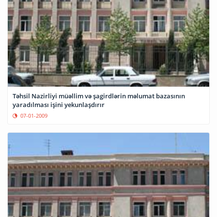
Təhsil Nazirliyi müəllim və şagirdlərin məlumat bazasının
yaradılması işini yekunlaşdırır
07-01-2009