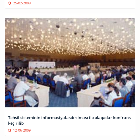
25-02-2009
Təhsil sisteminin informasiyalaşdırılması ilə əlaqədar konfrans
keçirilib
12-06-2009