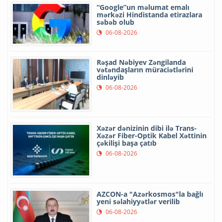
“Google”un məlumat emalı
mərkəzi Hindistanda etirazlara
səbəb olub
06-08-2026
Rəşad Nəbiyev Zəngilanda
vətəndaşların müraciətlərini
dinləyib
06-08-2026
Xəzər dənizinin dibi ilə Trans-
Xəzər Fiber-Optik Kabel Xəttinin
çəkilişi başa çatıb
06-08-2026
AZCON-a "Azərkosmos"la bağlı
yeni səlahiyyətlər verilib
06-08-2026