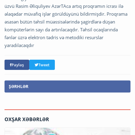
üzvü Rasim Əliquliyev AzərTAca artıq proqramın icrası ilə
əlaqədar müvafiq işlər görüldüyünü bildirmişdir. Proqrama
əsasən bütün təhsil müəssisələrində şagirdlərə düşən
kompüterlərin sayı da artırılacaqdır. Təhsil ocaqlarında
fənlər üzrə elektron tədris və metodiki resurslar
yaradılacaqdır
Paylaş
Tweet
ŞƏRHLƏR
OXŞAR XƏBƏRLƏR