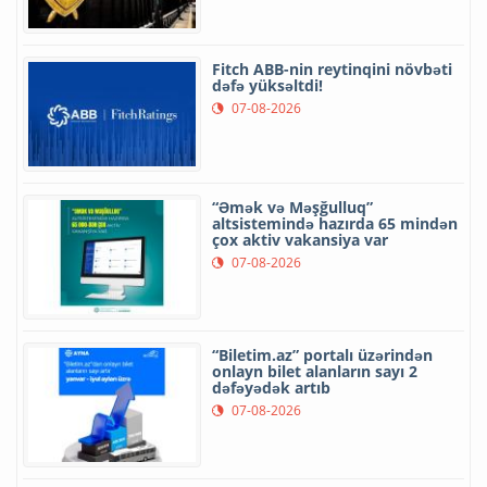
Fitch ABB-nin reytinqini növbəti
dəfə yüksəltdi!
07-08-2026
“Əmək və Məşğulluq”
altsistemində hazırda 65 mindən
çox aktiv vakansiya var
07-08-2026
“Biletim.az” portalı üzərindən
onlayn bilet alanların sayı 2
dəfəyədək artıb
07-08-2026