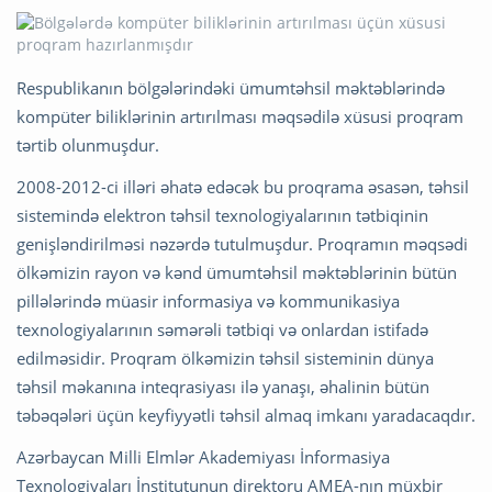
Respublikanın bölgələrindəki ümumtəhsil məktəblərində
kompüter biliklərinin artırılması məqsədilə xüsusi proqram
tərtib olunmuşdur.
2008-2012-ci illəri əhatə edəcək bu proqrama əsasən, təhsil
sistemində elektron təhsil texnologiyalarının tətbiqinin
genişləndirilməsi nəzərdə tutulmuşdur. Proqramın məqsədi
ölkəmizin rayon və kənd ümumtəhsil məktəblərinin bütün
pillələrində müasir informasiya və kommunikasiya
texnologiyalarının səmərəli tətbiqi və onlardan istifadə
edilməsidir. Proqram ölkəmizin təhsil sisteminin dünya
təhsil məkanına inteqrasiyası ilə yanaşı, əhalinin bütün
təbəqələri üçün keyfiyyətli təhsil almaq imkanı yaradacaqdır.
Azərbaycan Milli Elmlər Akademiyası İnformasiya
Texnologiyaları İnstitutunun direktoru AMEA-nın müxbir