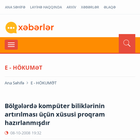
ANA SƏHİFƏ
LAYİHƏ HAQQINDA
ARXİV
XƏBƏRLƏR
ƏLAQƏ
E - HÖKUMƏT
Ana Səhifə
E - HÖKUMƏT
Bölgələrdə kompüter biliklərinin
artırılması üçün xüsusi proqram
hazırlanmışdır
08-10-2008
19:32