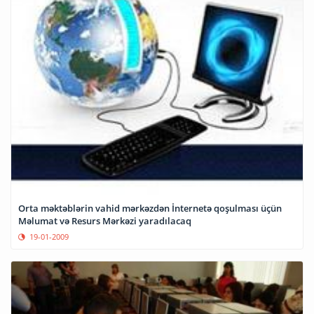
Orta məktəblərin vahid mərkəzdən İnternetə qoşulması üçün
Məlumat və Resurs Mərkəzi yaradılacaq
19-01-2009