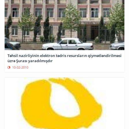
Təhsil nazirliyinin elektron tədris resursların qiymətləndirilməsi
üzrə Şurası yaradılmışdır
10-02-2010