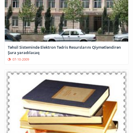
Təhsil Sistemində Elektron Tədris Resurslarını Qiymətləndirən
Şura yaradılacaq
07-10-2009