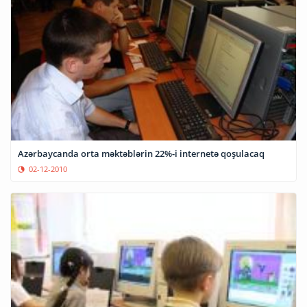
Azərbaycanda orta məktəblərin 22%-i internetə qoşulacaq
02-12-2010