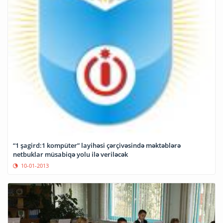
“1 şagird:1 kompüter” layihəsi çərçivəsində məktəblərə
netbuklar müsabiqə yolu ilə veriləcək
10-01-2013