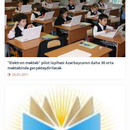
"Elektron məktəb" pilot layihəsi Azərbaycanın daha 30 orta
məktəbində gerçəkləşdiriləcək
26-01-2011