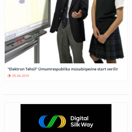
“Elektron Təhsil” Ümumrespublika müsabiqəsinə start verilir
05-04-2010