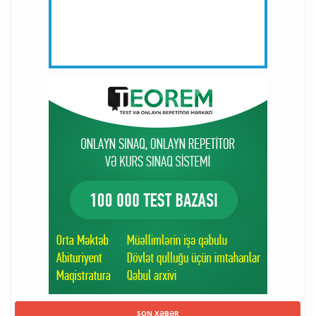
SON XƏBƏR