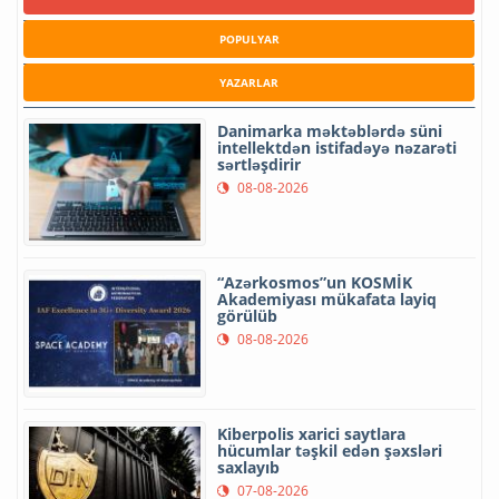
POPULYAR
YAZARLAR
Danimarka məktəblərdə süni
intellektdən istifadəyə nəzarəti
sərtləşdirir
08-08-2026
“Azərkosmos”un KOSMİK
Akademiyası mükafata layiq
görülüb
08-08-2026
Kiberpolis xarici saytlara
hücumlar təşkil edən şəxsləri
saxlayıb
07-08-2026