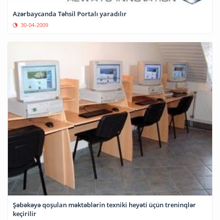
Azərbaycanda Təhsil Portalı yaradılır
30-04-2009
Şəbəkəyə qoşulan məktəblərin texniki heyəti üçün treninqlər
keçirilir