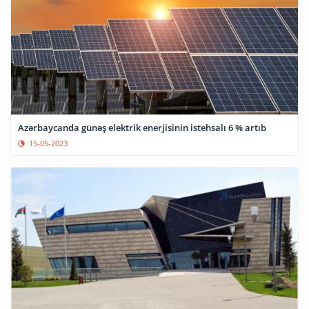
Azərbaycanda günəş elektrik enerjisinin istehsalı 6 % artıb
15-05-2023