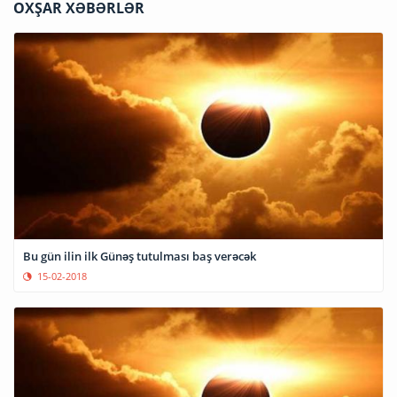
OXŞAR XƏBƏRLƏR
Bu gün ilin ilk Günəş tutulması baş verəcək
15-02-2018