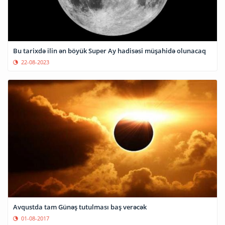
Bu tarixdə ilin ən böyük Super Ay hadisəsi müşahidə olunacaq
22-08-2023
Avqustda tam Günəş tutulması baş verəcək
01-08-2017