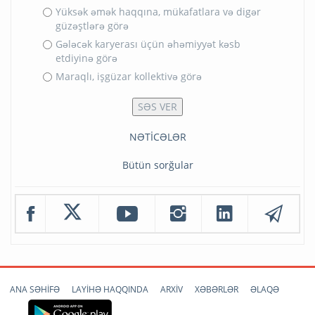
Yüksək əmək haqqına, mükafatlara və digər
güzəştlərə görə
Gələcək karyerası üçün əhəmiyyət kəsb
etdiyinə görə
Maraqlı, işgüzar kollektivə görə
NƏTİCƏLƏR
Bütün sorğular
ANA SƏHİFƏ
LAYİHƏ HAQQINDA
ARXİV
XƏBƏRLƏR
ƏLAQƏ