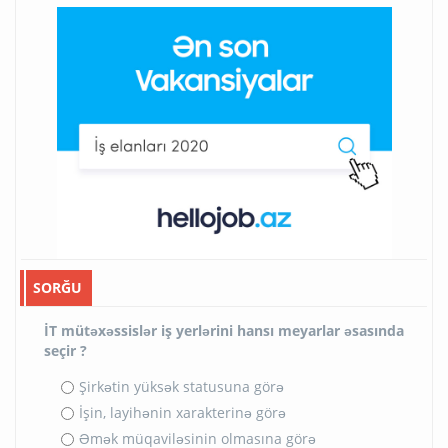
SORĞU
İT mütəxəssislər iş yerlərini hansı meyarlar əsasında
seçir ?
Şirkətin yüksək statusuna görə
İşin, layihənin xarakterinə görə
Əmək müqaviləsinin olmasına görə