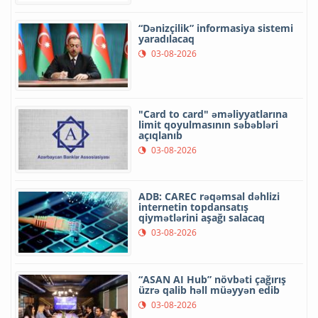
“Dənizçilik” informasiya sistemi
yaradılacaq
03-08-2026
"Card to card" əməliyyatlarına
limit qoyulmasının səbəbləri
açıqlanıb
03-08-2026
ADB: CAREC rəqəmsal dəhlizi
internetin topdansatış
qiymətlərini aşağı salacaq
03-08-2026
“ASAN AI Hub” növbəti çağırış
üzrə qalib həll müəyyən edib
03-08-2026