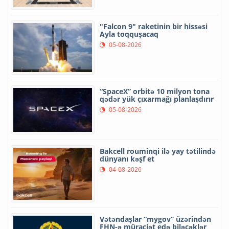
"Falcon 9" raketinin bir hissəsi
Ayla toqquşacaq
05-08-2026
“SpaceX” orbitə 10 milyon tona
qədər yük çıxarmağı planlaşdırır
05-08-2026
Bakcell rouminqi ilə yay tətilində
dünyanı kəşf et
04-08-2026
Vətəndaşlar “mygov” üzərindən
FHN-ə müraciət edə biləcəklər