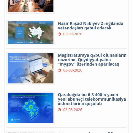
Nazir Rəşad Nəbiyev Zəngilanda
vətəndaşları qəbul edəcək
03-08-2026
Magistraturaya qəbul olunanların
nəzərinə: Qeydiyyat yalnız
“mygov” üzərindən aparılacaq
03-08-2026
Qarabağda bu il 3 400-ə yaxın
yeni abunəçi telekommunikasiya
xidmətlərinə qoşulub
03-08-2026