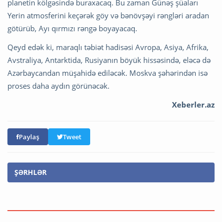
planetin kölgəsində buraxacaq. Bu zaman Günəş şüaları
Yerin atmosferini keçərək göy və bənövşəyi rəngləri aradan
götürüb, Ayı qırmızı rəngə boyayacaq.
Qeyd edək ki, maraqlı təbiət hadisəsi Avropa, Asiya, Afrika,
Avstraliya, Antarktida, Rusiyanın böyük hissəsində, eləcə də
Azərbaycandan müşahidə ediləcək. Moskva şəhərindən isə
proses daha aydın görünəcək.
Xeberler.az
Paylaş
Tweet
ŞƏRHLƏR