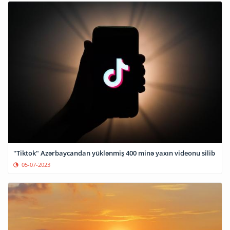
"Tiktok" Azərbaycandan yüklənmiş 400 minə yaxın videonu silib
05-07-2023