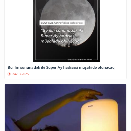
Bu ilin sonunadək iki Super Ay hadisəsi müşahidə olunacaq
24-10-2025