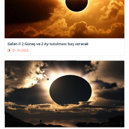
Gələn il 2 Günəş və 2 Ay tutulması baş verəcək
31-10-2023