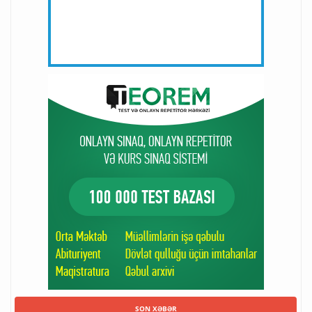
SON XƏBƏR