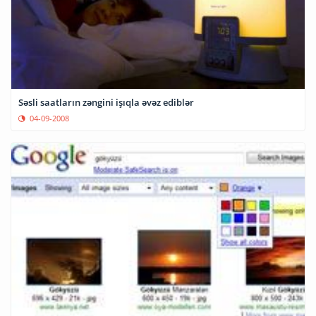
Səsli saatların zəngini işıqla əvəz ediblər
04-09-2008