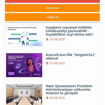
POPULYAR
YAZARLAR
Uşaqların rəqəmsal mühitdə
təhlükəsizliyi gücləndirilir -
Dəyişikliklər nəyi ehtiva edir?
05-08-2026
Azercell-dən illik “ZengimCELL”
xidməti
05-08-2026
Nazir Qazaxıstanın Prezident
Administrasiyası rəhbərinin
müavini ilə görüşüb
05-08-2026