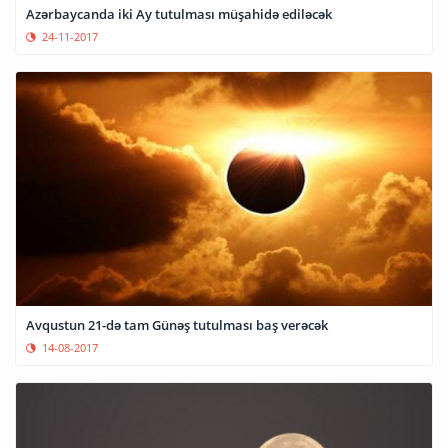
Azərbaycanda iki Ay tutulması müşahidə ediləcək
24-11-2017
Avqustun 21-də tam Günəş tutulması baş verəcək
14-08-2017