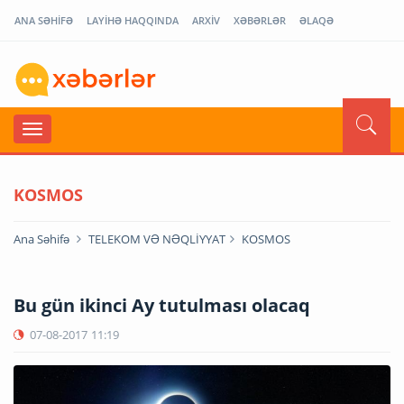
ANA SƏHİFƏ
LAYİHƏ HAQQINDA
ARXİV
XƏBƏRLƏR
ƏLAQƏ
KOSMOS
Ana Səhifə
TELEKOM VƏ NƏQLİYYAT
KOSMOS
Bu gün ikinci Ay tutulması olacaq
07-08-2017
11:19