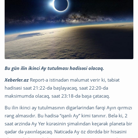
Bu gün ilin ikinci Ay tutulması hadisəsi olacaq.
Xeberler.az
Report-a istinadən məlumat verir ki, təbiət
hadisəsi saat 21:22-də başlayacaq, saat 22:20-da
maksimumda olacaq, saat 23:18-də başa çatacaq.
Bu ilin ikinci ay tutulmasının digərlərindən fərqi Ayın qırmızı
rəng almasıdır. Bu hadisə “qanlı Ay” kimi tanınır. Belə ki, 2
saat ərzində Ay Yer kürəsinin şimalından keçərək planetə bir
qədər də yaxınlaşacaq. Nəticədə Ay öz dörddə bir hisəsini