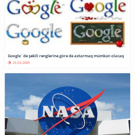
Google`də şəkili rənglərinə görə də axtarmaq mümkün olacaq
25-03-2009