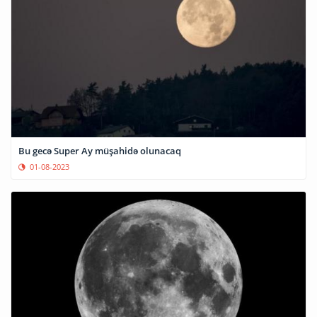
Bu gecə Super Ay müşahidə olunacaq
01-08-2023