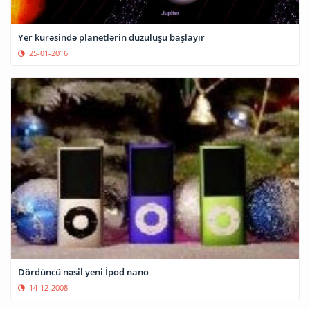
Yer kürəsində planetlərin düzülüşü başlayır
25-01-2016
Dördüncü nəsil yeni İpod nano
14-12-2008