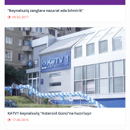
“Beynəlxalq zənglərə nəzarət edə bilmirik”
09-02-2017
KATV1 beynəlxalq “Asteroid Günü”nə hazırlaşır
17-06-2016