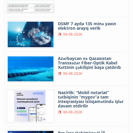
DSMF 7 ayda 135 minə yaxın
elektron arayış verib
06-08-2026
Azərbaycan və Qazaxıstan
Transxəzər Fiber-Optik Kabel
Xəttinin çəkilişini başa çatdırıb
06-08-2026
Nazirlik: “Mobil notariat”
tətbiqinin “mygov”a tam
inteqrasiyası istiqamətində işlər
davam etdirilir
06-08-2026
Beş İcra Hakimiyyəti İT