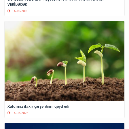
VERİLƏCƏK
14-10-2010
Xalqımız ilaxır çərşənbəni qeyd edir
14-03-2023