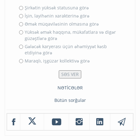
Şirkətin yüksək statusuna görə
İşin, layihənin xarakterinə görə
Əmək müqaviləsinin olmasına görə
Yüksək əmək haqqına, mükafatlara və digər
güzəştlərə görə
Gələcək karyerası üçün əhəmiyyət kəsb
etdiyinə görə
Maraqlı, işgüzar kollektivə görə
NƏTİCƏLƏR
Bütün sorğular