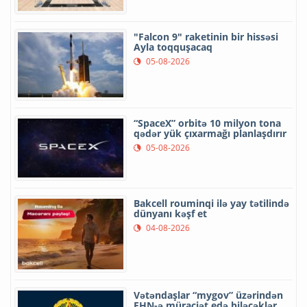
"Falcon 9" raketinin bir hissəsi
Ayla toqquşacaq
05-08-2026
“SpaceX” orbitə 10 milyon tona
qədər yük çıxarmağı planlaşdırır
05-08-2026
Bakcell rouminqi ilə yay tətilində
dünyanı kəşf et
04-08-2026
Vətəndaşlar “mygov” üzərindən
FHN-ə müraciət edə biləcəklər