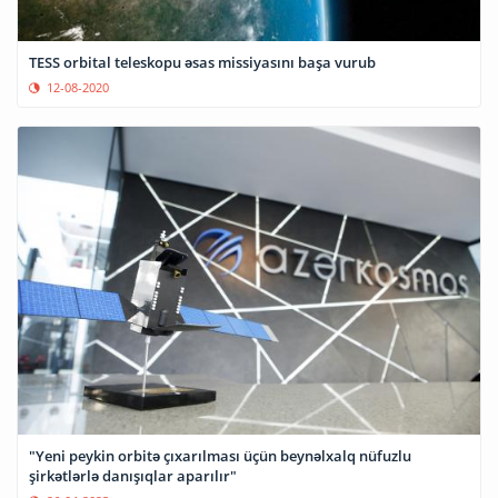
TESS orbital teleskopu əsas missiyasını başa vurub
12-08-2020
"Yeni peykin orbitə çıxarılması üçün beynəlxalq nüfuzlu
şirkətlərlə danışıqlar aparılır"