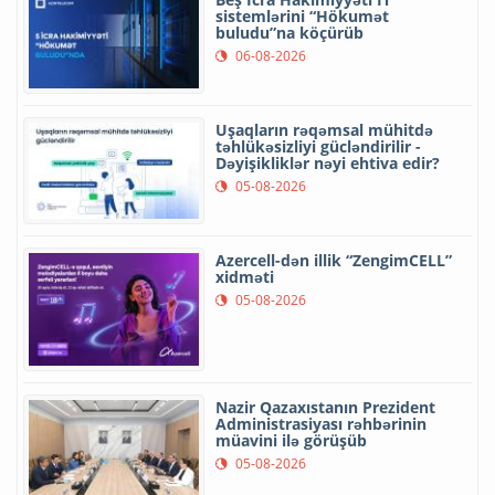
sistemlərini “Hökumət
buludu”na köçürüb
06-08-2026
Uşaqların rəqəmsal mühitdə
təhlükəsizliyi gücləndirilir -
Dəyişikliklər nəyi ehtiva edir?
05-08-2026
Azercell-dən illik “ZengimCELL”
xidməti
05-08-2026
Nazir Qazaxıstanın Prezident
Administrasiyası rəhbərinin
müavini ilə görüşüb
05-08-2026