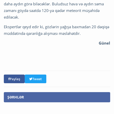
daha aydın görə biləcəklər. Buludsuz hava və aydın səma
zamanı göydə saatda 120-yə qədər meteorit müşahidə
ediləcək.
Ekspertlər qeyd edir ki, gözlərin yağışa baxmadan 20 dəqiqə
müddətində qaranlığa alışması məsləhətdir.
Günel
Paylaş
Tweet
ŞƏRHLƏR