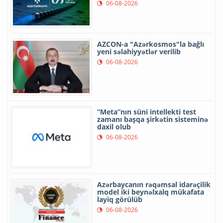
06-08-2026
AZCON-a "Azərkosmos"la bağlı
yeni səlahiyyətlər verilib
06-08-2026
“Meta”nın süni intellekti test
zamanı başqa şirkətin sisteminə
daxil olub
06-08-2026
Azərbaycanın rəqəmsal idarəçilik
model iki beynəlxalq mükafata
layiq görülüb
06-08-2026