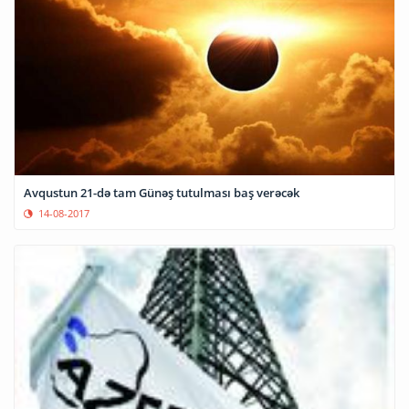
Avqustun 21-də tam Günəş tutulması baş verəcək
14-08-2017