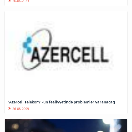
26-04-2023
“Azercell Telekom” -un fəaliyyətində problemlər yaranacaq
26-08-2009