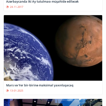
Azərbaycanda iki Ay tutulması müşahidə ediləcək
24-11-2017
Mars və Yer bir-birinə maksimal yaxınlaşacaq
13-01-2025