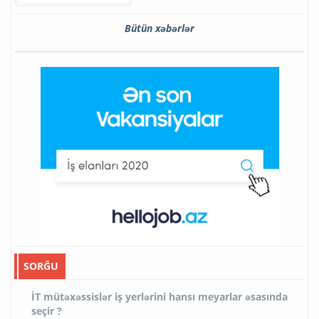
Bütün xəbərlər
SORĞU
İT mütəxəssislər iş yerlərini hansı meyarlar əsasında
seçir ?