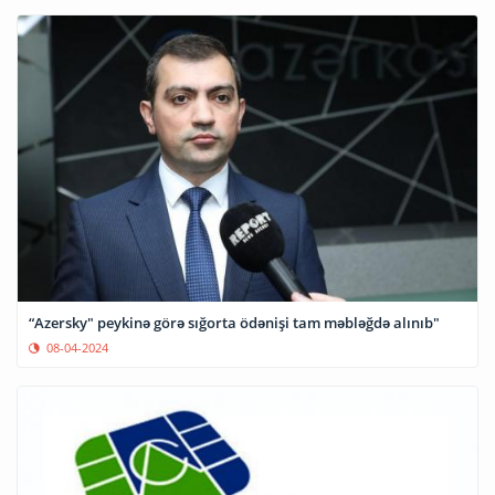
“Azersky" peykinə görə sığorta ödənişi tam məbləğdə alınıb"
08-04-2024