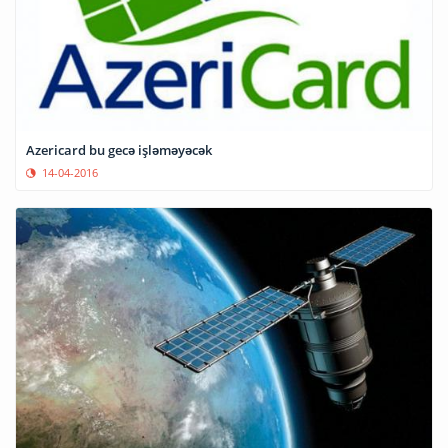
Azericard bu gecə işləməyəcək
14-04-2016