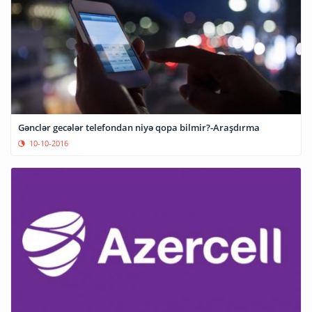
Gənclər gecələr telefondan niyə qopa bilmir?-Araşdırma
10-10-2016