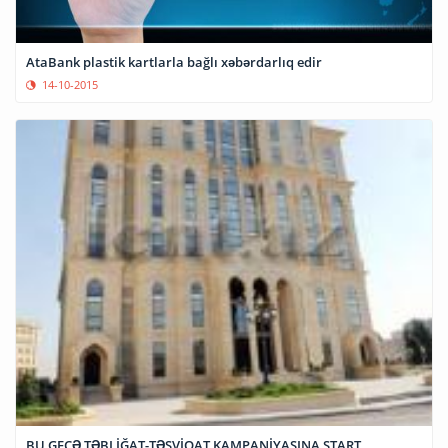
AtaBank plastik kartlarla bağlı xəbərdarlıq edir
14-10-2015
BU GECƏ TƏBLİĞAT-TƏŞVİQAT KAMPANİYASINA START