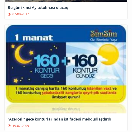
Bu gün ikinci Ay tutulması olacaq
07-08-2017
“Azercell” gecə konturlarından istifadəni məhdudlaşdırdı
15-07-2009