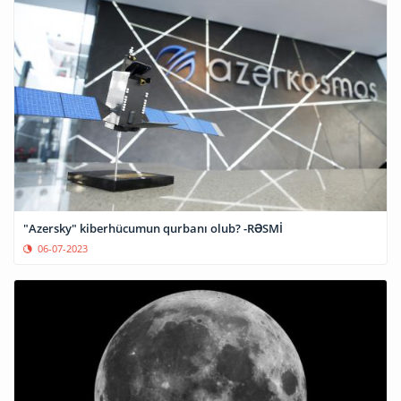
"Azersky" kiberhücumun qurbanı olub? -RƏSMİ
06-07-2023