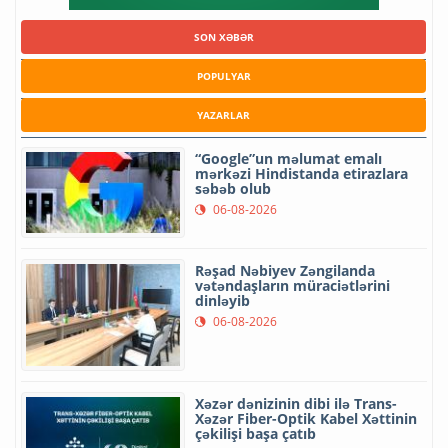
SON XƏBƏR
POPULYAR
YAZARLAR
“Google”un məlumat emalı
mərkəzi Hindistanda etirazlara
səbəb olub
06-08-2026
Rəşad Nəbiyev Zəngilanda
vətəndaşların müraciətlərini
dinləyib
06-08-2026
Xəzər dənizinin dibi ilə Trans-
Xəzər Fiber-Optik Kabel Xəttinin
çəkilişi başa çatıb