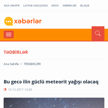
ANA SƏHİFƏ
LAYİHƏ HAQQINDA
ARXİV
XƏBƏRLƏR
ƏLAQƏ
TƏDBİRLƏR
Ana Səhifə
TƏDBİRLƏR
Bu gecə ilin güclü meteorit yağışı olacaq
13-12-2017
14:30